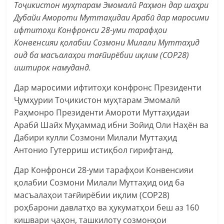
Тоҷикистон муҳтарам Эмомалӣ Раҳмон дар шаҳри
Дубайи Амороти Муттаҳидаи Арабӣ дар маросими
ифтитоҳи Конфронси 28-уми тарафҳои
Конвенсияи қолабии Созмони Милали Муттаҳид
оид ба масъалаҳои тағйирёбии иқлим (COP28)
иштирок намуданд.
Дар маросими ифтитоҳи конфронс Президенти
Ҷумҳурии Тоҷикистон муҳтарам Эмомалӣ
Раҳмонро Президенти Амороти Муттаҳидаи
Арабӣ Шайх Муҳаммад ибни Зойид Оли Наҳён ва
Дабири кулли Созмони Милали Муттаҳид
Антонио Гутерриш истиқбол гирифтанд.
Дар Конфронси 28-уми тарафҳои Конвенсияи
қолабии Созмони Милали Муттаҳид оид ба
масъалаҳои тағйирёбии иқлим (COP28)
роҳбарони давлатҳо ва ҳукуматҳои беш аз 160
кишвари ҷаҳон, ташкилоту созмонҳои