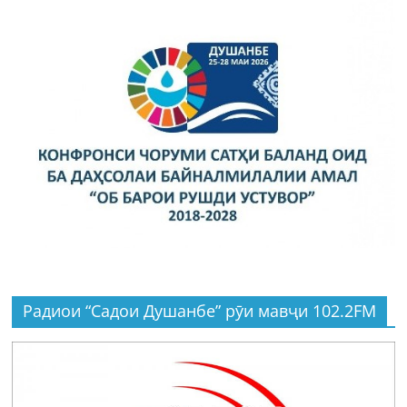
Радиои “Садои Душанбе” рӯи мавҷи 102.2FM