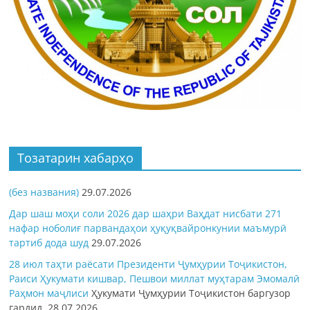
Тозатарин хабарҳо
(без названия)
29.07.2026
Дар шаш моҳи соли 2026 дар шаҳри Ваҳдат нисбати 271
нафар ноболиғ парвандаҳои ҳуқуқвайронкунии маъмурӣ
тартиб дода шуд
29.07.2026
28 июл таҳти раёсати Президенти Ҷумҳурии Тоҷикистон,
Раиси Ҳукумати кишвар, Пешвои миллат муҳтарам Эмомалӣ
Раҳмон
маҷлиси
Ҳукумати Ҷумҳурии Тоҷикистон баргузор
гардид.
28.07.2026