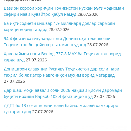
Вазири корҳои хориҷии Тоҷикистон нусхаи эътимодномаи
сафири нави Кувайтро қабул намуд
28.07.2026
Ба иқтисодиёти кишвар 1,9 миллиард доллар сармояи
хориҷӣ ворид гардид
28.07.2026
94,4 фоизи хатмкунандагони Донишгоҳи технологии
Тоҷикистон бо ҷойи кор таъмин шуданд
28.07.2026
Ҳавопаймои нави Boeing 737-8 MAX ба Тоҷикистон ворид
карда шуд
27.07.2026
Донишгоҳи славянии Русияву Тоҷикистон дар соли нави
таҳсил бо як қатор навгониҳои муҳим ворид мегардад
27.07.2026
Дар шаш моҳи аввали соли 2026 нақшаи қисми даромади
буҷети ноҳияи Варзоб 103,4 фоиз иҷро шуд
27.07.2026
ДДТТ бо 13 созишномаи нави байналмилалӣ ҳамкориро
густариш дод
27.07.2026