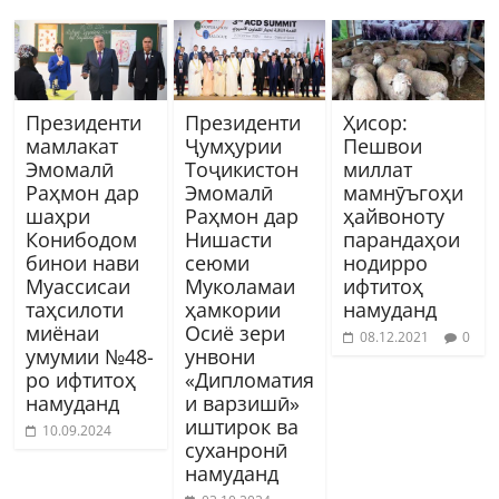
Президенти
Президенти
Ҳисор:
мамлакат
Ҷумҳурии
Пешвои
Эмомалӣ
Тоҷикистон
миллат
Раҳмон дар
Эмомалӣ
мамнӯъгоҳи
шаҳри
Раҳмон дар
ҳайвоноту
Конибодом
Нишасти
парандаҳои
бинои нави
сеюми
нодирро
Муассисаи
Муколамаи
ифтитоҳ
таҳсилоти
ҳамкории
намуданд
миёнаи
Осиё зери
08.12.2021
0
умумии №48-
унвони
ро ифтитоҳ
«Дипломатия
намуданд
и варзишӣ»
иштирок ва
10.09.2024
суханронӣ
намуданд