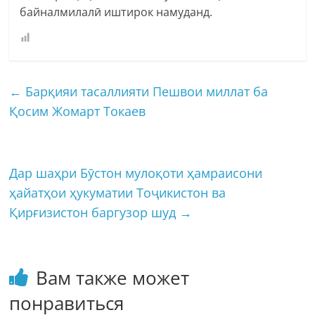
байналмилалӣ иштирок намуданд.
←
Барқияи тасаллияти Пешвои миллат ба
Қосим Жомарт Токаев
Дар шаҳри Бӯстон мулоқоти ҳамраисони
ҳайатҳои ҳукуматии Тоҷикистон ва
Қирғизистон баргузор шуд
→
Вам также может
понравиться