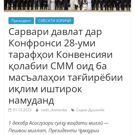
Президент
СИЁСАТИ ХОРИҶӢ
Сарвари давлат дар
Конфронси 28-уми
тарафҳои Конвенсияи
қолабии СММ оид ба
масъалаҳои тағйирёбии
иқлим иштирок
намуданд
01.12.2023
sado_dushanbe
Садои Душанбе
1 декабр Асосгузори сулҳу ваҳдати миллӣ —
Пешвои миллат, Президенти Ҷумҳурии