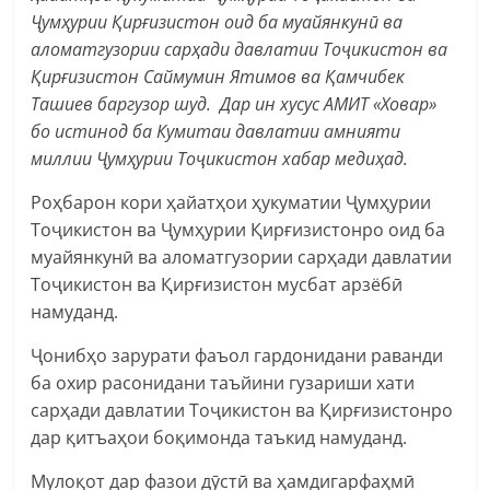
Ҷумҳурии Қирғизистон оид ба муайянкунӣ ва
аломатгузории сарҳади давлатии Тоҷикистон ва
Қирғизистон Саймумин Ятимов ва Қамчибек
Ташиев баргузор шуд. Дар ин хусус АМИТ
«Ховар»
бо истинод ба Кумитаи давлатии амнияти
миллии Ҷумҳурии Тоҷикистон хабар медиҳад.
Роҳбарон кори ҳайатҳои ҳукуматии Ҷумҳурии
Тоҷикистон ва Ҷумҳурии Қирғизистонро оид ба
муайянкунӣ ва аломатгузории сарҳади давлатии
Тоҷикистон ва Қирғизистон мусбат арзёбӣ
намуданд.
Ҷонибҳо зарурати фаъол гардонидани раванди
ба охир расонидани таъйини гузариши хати
сарҳади давлатии Тоҷикистон ва Қирғизистонро
дар қитъаҳои боқимонда таъкид намуданд.
Мулоқот дар фазои дӯстӣ ва ҳамдигарфаҳмӣ