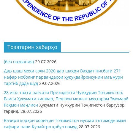
Тозатарин хабарҳо
(без названия)
29.07.2026
Дар шаш моҳи соли 2026 дар шаҳри Ваҳдат нисбати 271
нафар ноболиғ парвандаҳои ҳуқуқвайронкунии маъмурӣ
тартиб дода шуд
29.07.2026
28 июл таҳти раёсати Президенти Ҷумҳурии Тоҷикистон,
Раиси Ҳукумати кишвар, Пешвои миллат муҳтарам Эмомалӣ
Раҳмон
маҷлиси
Ҳукумати Ҷумҳурии Тоҷикистон баргузор
гардид.
28.07.2026
Вазири корҳои хориҷии Тоҷикистон нусхаи эътимодномаи
сафири нави Кувайтро қабул намуд
28.07.2026