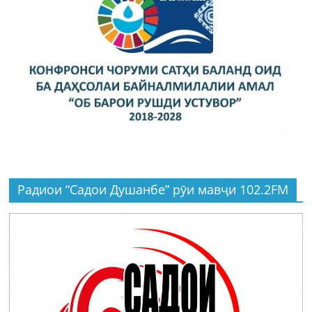
Радиои “Садои Душанбе” рӯи мавҷи 102.2FM