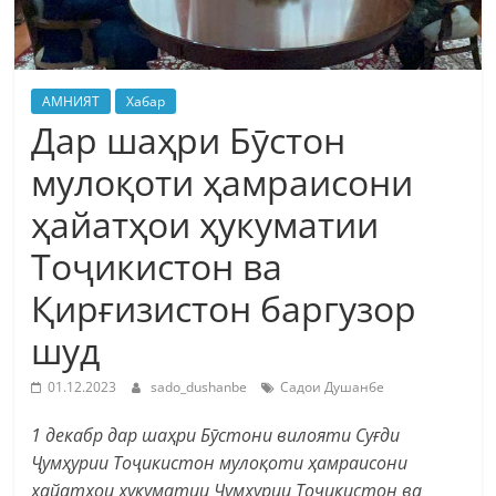
АМНИЯТ
Хабар
Дар шаҳри Бӯстон
мулоқоти ҳамраисони
ҳайатҳои ҳукуматии
Тоҷикистон ва
Қирғизистон баргузор
шуд
01.12.2023
sado_dushanbe
Садои Душанбе
1 декабр дар шаҳри Бӯстони вилояти Суғди
Ҷумҳурии Тоҷикистон мулоқоти ҳамраисони
ҳайатҳои ҳукуматии Ҷумҳурии Тоҷикистон ва