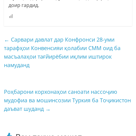
доир гардид.
←
Сарвари давлат дар Конфронси 28-уми
тарафҳои Конвенсияи қолабии СММ оид ба
масъалаҳои тағйирёбии иқлим иштирок
намуданд
Роҳбарони корхонаҳои саноати нассоҷию
мудофиа ва мошинсозии Туркия ба Тоҷикистон
даъват шуданд
→