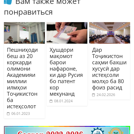
Вам также может
понравиться
Пешниҳоди
Ҳушдори
Дар
беш аз 20
мақомот
Тоҷикистон
коркарди
барои
саҳми бахши
олимони
нафароне,
хусусӣ дар
Академияи
ки дар Русия
истеҳсоли
миллии
бо патент
молҳо ба 80
илмҳои
кор
фоиз расид
Тоҷикистон
мекунанд
24.02.2026
ба
08.01.2024
истеҳсолот
06.01.2023