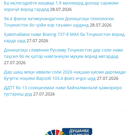
Ба иқтисодиёти кишвар 1,9 миллиард доллар сармояи
хориҷӣ ворид гардид
28.07.2026
94,4 фоизи хатмкунандагони Донишгоҳи технологии
Тоҷикистон бо ҷойи кор таъмин шуданд
28.07.2026
Ҳавопаймои нави Boeing 737-8 MAX ба Тоҷикистон ворид
карда шуд
27.07.2026
Донишгоҳи славянии Русияву Тоҷикистон дар соли нави
таҳсил бо як қатор навгониҳои муҳим ворид мегардад
27.07.2026
Дар шаш моҳи аввали соли 2026 нақшаи қисми даромади
буҷети ноҳияи Варзоб 103,4 фоиз иҷро шуд
27.07.2026
ДДТТ бо 13 созишномаи нави байналмилалӣ ҳамкориро
густариш дод
27.07.2026