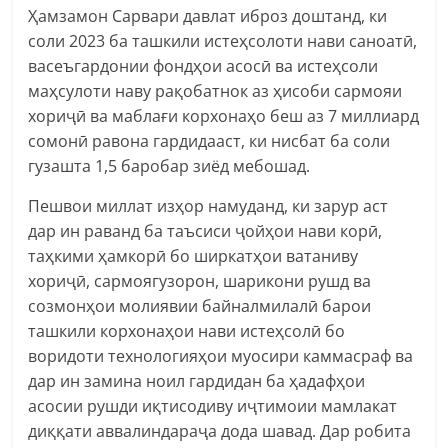
Ҳамзамон Сарвари давлат иброз доштанд, ки
соли 2023 ба ташкили истеҳсолоти нави саноатӣ,
васеъгардонии фондҳои асосӣ ва истеҳсоли
маҳсулоти наву рақобатнок аз ҳисоби сармояи
хориҷӣ ва маблағи корхонаҳо беш аз 7 миллиард
сомонӣ равона гардидааст, ки нисбат ба соли
гузашта 1,5 баробар зиёд мебошад.
Пешвои миллат изҳор намуданд, ки зарур аст
дар ин раванд ба таъсиси ҷойҳои нави корӣ,
таҳкими ҳамкорӣ бо ширкатҳои ватаниву
хориҷӣ, сармоягузорон, шарикони рушд ва
созмонҳои молиявии байналмилалӣ барои
ташкили корхонаҳои нави истеҳсолӣ бо
воридоти технологияҳои муосири каммасраф ва
дар ин замина ноил гардидан ба ҳадафҳои
асосии рушди иқтисодиву иҷтимоии мамлакат
диққати аввалиндараҷа дода шавад. Дар робита