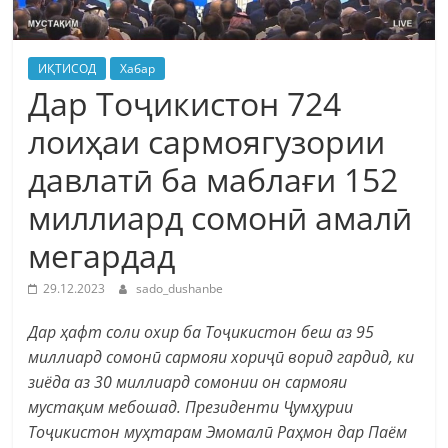
ИҚТИСОД
Хабар
Дар Тоҷикистон 724
лоиҳаи сармоягузории
давлатӣ ба маблағи 152
миллиард сомонӣ амалӣ
мегардад
29.12.2023
sado_dushanbe
Дар ҳафт соли охир ба Тоҷикистон беш аз 95
миллиард сомонӣ сармояи хориҷӣ ворид гардид, ки
зиёда аз 30 миллиард сомонии он сармояи
мустақим мебошад. Президенти Ҷумҳурии
Тоҷикистон муҳтарам Эмомалӣ Раҳмон дар Паём