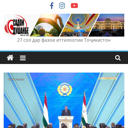
Skip
to
content
27 сол дар фазои иттилоотии Тоҷикистон