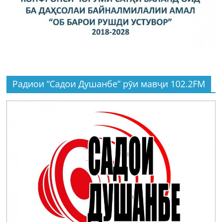
Радиои “Садои Душанбе” рӯи мавҷи 102.2FM