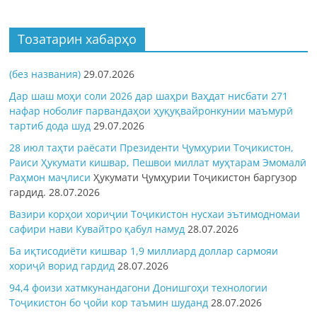
Тозатарин хабарҳо
(без названия)
29.07.2026
Дар шаш моҳи соли 2026 дар шаҳри Ваҳдат нисбати 271
нафар ноболиғ парвандаҳои ҳуқуқвайронкунии маъмурӣ
тартиб дода шуд
29.07.2026
28 июл таҳти раёсати Президенти Ҷумҳурии Тоҷикистон,
Раиси Ҳукумати кишвар, Пешвои миллат муҳтарам Эмомалӣ
Раҳмон
маҷлиси
Ҳукумати Ҷумҳурии Тоҷикистон баргузор
гардид.
28.07.2026
Вазири корҳои хориҷии Тоҷикистон нусхаи эътимодномаи
сафири нави Кувайтро қабул намуд
28.07.2026
Ба иқтисодиёти кишвар 1,9 миллиард доллар сармояи
хориҷӣ ворид гардид
28.07.2026
94,4 фоизи хатмкунандагони Донишгоҳи технологии
Тоҷикистон бо ҷойи кор таъмин шуданд
28.07.2026