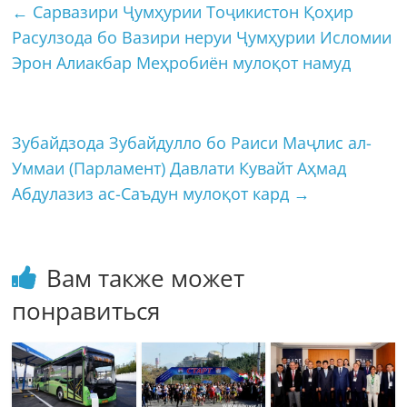
←
Сарвазири Ҷумҳурии Тоҷикистон Қоҳир
Расулзода бо Вазири неруи Ҷумҳурии Исломии
Эрон Алиакбар Меҳробиён мулоқот намуд
Зубайдзода Зубайдулло бо Раиси Маҷлис ал-
Уммаи (Парламент) Давлати Кувайт Аҳмад
Абдулазиз ас-Саъдун мулоқот кард
→
Вам также может
понравиться