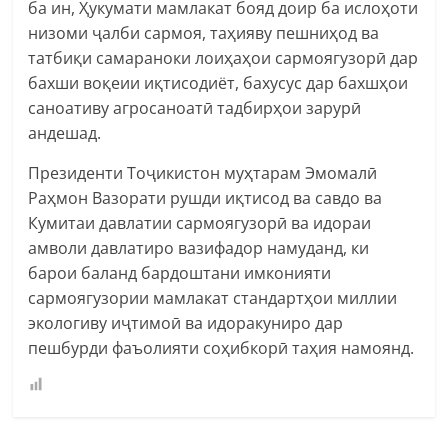
ба ин, Ҳукумати мамлакат бояд доир ба ислоҳоти
низоми ҷалби сармоя, таҳияву пешниҳод ва
татбиқи самараноки лоиҳаҳои сармоягузорӣ дар
бахши воқеии иқтисодиёт, бахусус дар бахшҳои
саноативу агросаноатӣ тадбирҳои зарурӣ
андешад.
Президенти Тоҷикистон муҳтарам Эмомалӣ
Раҳмон Вазорати рушди иқтисод ва савдо ва
Кумитаи давлатии сармоягузорӣ ва идораи
амволи давлатиро вазифадор намуданд, ки
барои баланд бардоштани имконияти
сармоягузории мамлакат стандартҳои миллии
экологиву иҷтимоӣ ва идоракуниро дар
пешбурди фаъолияти соҳибкорӣ таҳия намоянд.