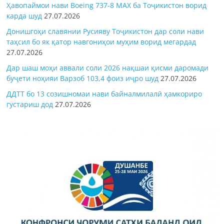
Ҳавопаймои нави Boeing 737-8 MAX ба Тоҷикистон ворид
карда шуд
27.07.2026
Донишгоҳи славянии Русияву Тоҷикистон дар соли нави
таҳсил бо як қатор навгониҳои муҳим ворид мегардад
27.07.2026
Дар шаш моҳи аввали соли 2026 нақшаи қисми даромади
буҷети ноҳияи Варзоб 103,4 фоиз иҷро шуд
27.07.2026
ДДТТ бо 13 созишномаи нави байналмилалӣ ҳамкориро
густариш дод
27.07.2026