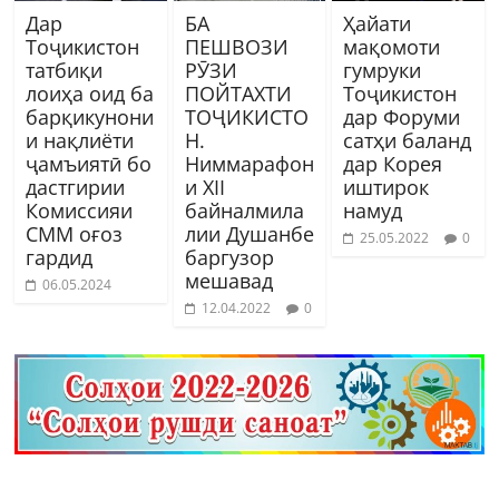
Дар
БА
Ҳайати
Тоҷикистон
ПЕШВОЗИ
мақомоти
татбиқи
РӮЗИ
гумруки
лоиҳа оид ба
ПОЙТАХТИ
Тоҷикистон
барқикунони
ТОҶИКИСТО
дар Форуми
и нақлиёти
Н.
сатҳи баланд
ҷамъиятӣ бо
Ниммарафон
дар Корея
дастгирии
и XII
иштирок
Комиссияи
байналмила
намуд
СММ оғоз
лии Душанбе
25.05.2022
0
гардид
баргузор
мешавад
06.05.2024
12.04.2022
0