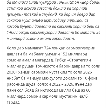
ба Маҷлиси Олии Ҷумҳурии Тоҷикистон «Дар бораи
самтҳои асосии сиёсати дохилӣ ва хориҷии
ҷумҳурӣ» таъкид намуданд, ки дар ин давра дар
соҳаҳои мухталифи иқтисодиву иҷтимоӣ аз
ҳисоби буҷети давлатӣ ва сармояи хориҷӣ беш аз
1400 лоиҳаи сармоягузории давлатӣ ба маблағи 36
миллиард сомонӣ амалӣ гардидааст.
Ҳоло дар мамлакат 724 лоиҳаи сармоягузории
давлатӣ ба маблағи умумии 152 миллиард
сомонӣ амалӣ мегардад. Тибқи «Стратегияи
миллии рушди Тоҷикистон барои давраи то соли
2030» ҳаҷми сармояи мустақим то соли 2026
нисбат ба маҷмуи маҳсулоти дохилӣ то 10 фоиз
расонида шуда, солҳои 2022 – 2026, яъне дар
панҷ сол бояд ба иқтисоди миллӣ беш аз 60
миллиард сомонӣ сармояи мустақим ҷалб
гардад.