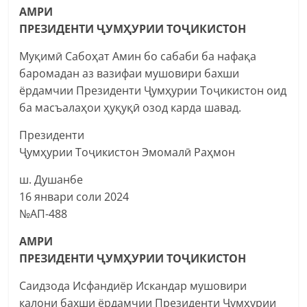
АМРИ
ПРЕЗИДЕНТИ ҶУМҲУРИИ ТОҶИКИСТОН
Муқимӣ Сабоҳат Амин бо сабаби ба нафақа
баромадан аз вазифаи мушовири бахши
ёрдамчии Президенти Ҷумҳурии Тоҷикистон оид
ба масъалаҳои ҳуқуқӣ озод карда шавад.
Президенти
Ҷумҳурии Тоҷикистон Эмомалӣ Раҳмон
ш. Душанбе
16 январи соли 2024
№АП-488
АМРИ
ПРЕЗИДЕНТИ ҶУМҲУРИИ ТОҶИКИСТОН
Саидзода Исфандиёр Искандар мушовири
калони бахши ёрдамчии Президенти Ҷумҳурии