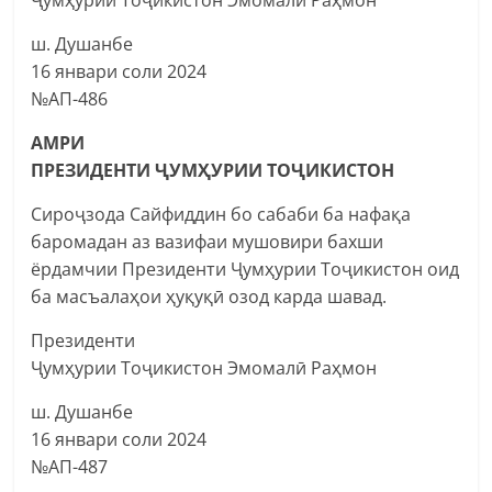
ш. Душанбе
16 январи соли 2024
№АП-486
АМРИ
ПРЕЗИДЕНТИ ҶУМҲУРИИ ТОҶИКИСТОН
Сироҷзода Сайфиддин бо сабаби ба нафақа
баромадан аз вазифаи мушовири бахши
ёрдамчии Президенти Ҷумҳурии Тоҷикистон оид
ба масъалаҳои ҳуқуқӣ озод карда шавад.
Президенти
Ҷумҳурии Тоҷикистон Эмомалӣ Раҳмон
ш. Душанбе
16 январи соли 2024
№АП-487