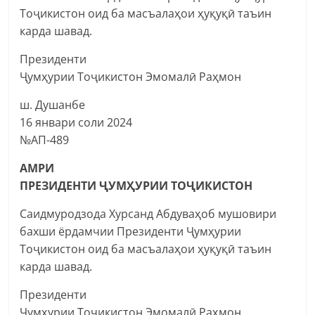
Тоҷикистон оид ба масъалаҳои ҳуқуқӣ таъин
карда шавад.
Президенти
Ҷумҳурии Тоҷикистон Эмомалӣ Раҳмон
ш. Душанбе
16 январи соли 2024
№АП-489
АМРИ
ПРЕЗИДЕНТИ ҶУМҲУРИИ ТОҶИКИСТОН
Саидмуродзода Хурсанд Абдуваҳоб мушовири
бахши ёрдамчии Президенти Ҷумҳурии
Тоҷикистон оид ба масъалаҳои ҳуқуқӣ таъин
карда шавад.
Президенти
Ҷумҳурии Тоҷикистон Эмомалӣ Раҳмон