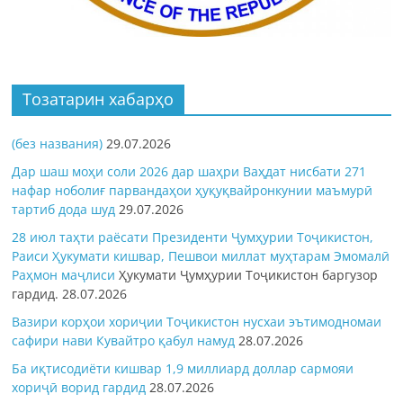
Тозатарин хабарҳо
(без названия)
29.07.2026
Дар шаш моҳи соли 2026 дар шаҳри Ваҳдат нисбати 271
нафар ноболиғ парвандаҳои ҳуқуқвайронкунии маъмурӣ
тартиб дода шуд
29.07.2026
28 июл таҳти раёсати Президенти Ҷумҳурии Тоҷикистон,
Раиси Ҳукумати кишвар, Пешвои миллат муҳтарам Эмомалӣ
Раҳмон
маҷлиси
Ҳукумати Ҷумҳурии Тоҷикистон баргузор
гардид.
28.07.2026
Вазири корҳои хориҷии Тоҷикистон нусхаи эътимодномаи
сафири нави Кувайтро қабул намуд
28.07.2026
Ба иқтисодиёти кишвар 1,9 миллиард доллар сармояи
хориҷӣ ворид гардид
28.07.2026