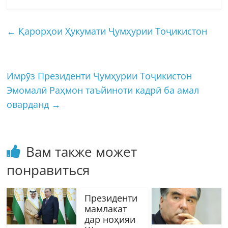
←
Қарорҳои Ҳукумати Ҷумҳурии Тоҷикистон
Имрӯз Президенти Ҷумҳурии Тоҷикистон
Эмомалӣ Раҳмон таъйиноти кадрӣ ба амал
оварданд
→
Вам также может
понравиться
Президенти
мамлакат
дар ноҳияи