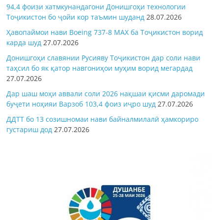
94,4 фоизи хатмкунандагони Донишгоҳи технологии
Тоҷикистон бо ҷойи кор таъмин шуданд
28.07.2026
Ҳавопаймои нави Boeing 737-8 MAX ба Тоҷикистон ворид
карда шуд
27.07.2026
Донишгоҳи славянии Русияву Тоҷикистон дар соли нави
таҳсил бо як қатор навгониҳои муҳим ворид мегардад
27.07.2026
Дар шаш моҳи аввали соли 2026 нақшаи қисми даромади
буҷети ноҳияи Варзоб 103,4 фоиз иҷро шуд
27.07.2026
ДДТТ бо 13 созишномаи нави байналмилалӣ ҳамкориро
густариш дод
27.07.2026