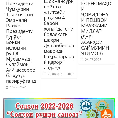
Шоҳмансури
Президенти
КОРНОМАҲО
пойтахт
Ҷумҳурии
И
«Литсейи
Тоҷикистон
ҶОВИДОНА
рақами 4
Эмомалӣ
И ПЕШВОИ
барои
Раҳмон
МУАЗЗАМИ
хонандагони
Президенти
МИЛЛАТ
болаёқати
Гурӯҳи
(ДАР
шаҳри
Бонки
АСАРҲОИ
Душанбе»-ро
исломии
САЙМУМИН
мавриди
рушд
ЯТИМОВ)
баҳрабардор
Муҳаммад
24.07.2025
ӣ қарор
Сулаймон
доданд
Ал-Ҷассерро
20.08.2021
0
ба ҳузур
пазируфтанд
10.06.2024