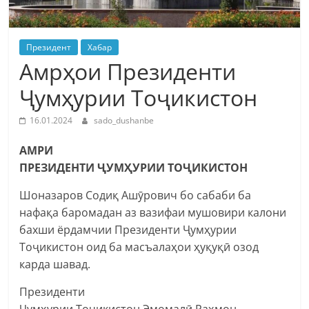
Президент
Хабар
Амрҳои Президенти
Ҷумҳурии Тоҷикистон
16.01.2024
sado_dushanbe
АМРИ
ПРЕЗИДЕНТИ ҶУМҲУРИИ ТОҶИКИСТОН
Шоназаров Содиқ Ашӯрович бо сабаби ба
нафақа баромадан аз вазифаи мушовири калони
бахши ёрдамчии Президенти Ҷумҳурии
Тоҷикистон оид ба масъалаҳои ҳуқуқӣ озод
карда шавад.
Президенти
Ҷумҳурии Тоҷикистон Эмомалӣ Раҳмон