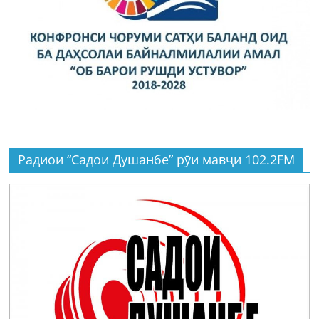
Радиои “Садои Душанбе” рӯи мавҷи 102.2FM