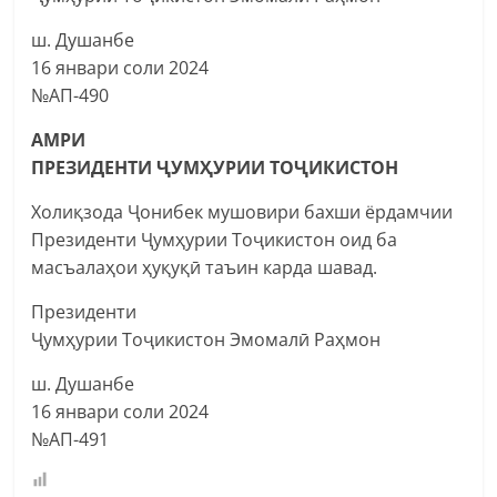
ш. Душанбе
16 январи соли 2024
№АП-490
АМРИ
ПРЕЗИДЕНТИ ҶУМҲУРИИ ТОҶИКИСТОН
Холиқзода Ҷонибек мушовири бахши ёрдамчии
Президенти Ҷумҳурии Тоҷикистон оид ба
масъалаҳои ҳуқуқӣ таъин карда шавад.
Президенти
Ҷумҳурии Тоҷикистон Эмомалӣ Раҳмон
ш. Душанбе
16 январи соли 2024
№АП-491