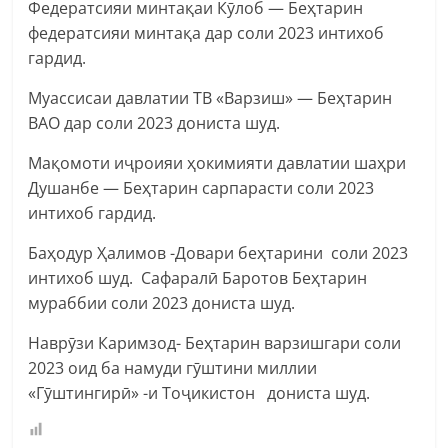
Федератсияи минтақаи Кӯлоб — Беҳтарин
федератсияи минтақа дар соли 2023 интихоб
гардид.
Муассисаи давлатии ТВ «Варзиш» — Беҳтарин
ВАО дар соли 2023 дониста шуд.
Мақомоти иҷроияи ҳокимияти давлатии шаҳри
Душанбе — Беҳтарин сарпарасти соли 2023
интихоб гардид.
Баҳодур Ҳалимов -Довари беҳтарини соли 2023
интихоб шуд. Сафаралӣ Баротов Беҳтарин
мураббии соли 2023 дониста шуд.
Наврӯзи Каримзод- Беҳтарин варзишгари соли
2023 оид ба намуди гӯштини миллии
«Гӯштингирӣ» -и Тоҷикистон дониста шуд.