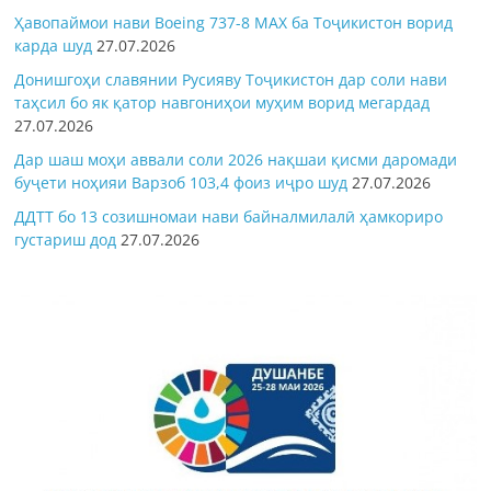
Ҳавопаймои нави Boeing 737-8 MAX ба Тоҷикистон ворид
карда шуд
27.07.2026
Донишгоҳи славянии Русияву Тоҷикистон дар соли нави
таҳсил бо як қатор навгониҳои муҳим ворид мегардад
27.07.2026
Дар шаш моҳи аввали соли 2026 нақшаи қисми даромади
буҷети ноҳияи Варзоб 103,4 фоиз иҷро шуд
27.07.2026
ДДТТ бо 13 созишномаи нави байналмилалӣ ҳамкориро
густариш дод
27.07.2026