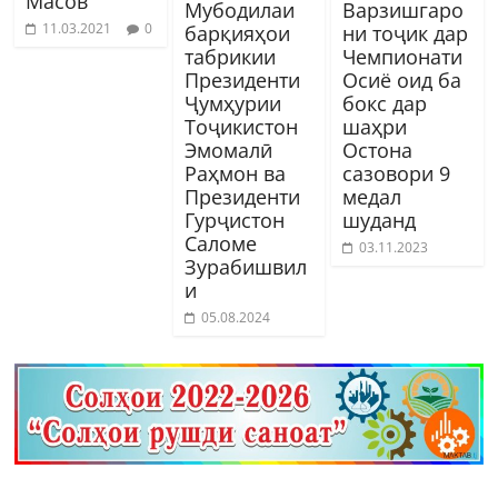
Масов
Мубодилаи
Варзишгаро
11.03.2021
0
барқияҳои
ни тоҷик дар
табрикии
Чемпионати
Президенти
Осиё оид ба
Ҷумҳурии
бокс дар
Тоҷикистон
шаҳри
Эмомалӣ
Остона
Раҳмон ва
сазовори 9
Президенти
медал
Гурҷистон
шуданд
Саломе
03.11.2023
Зурабишвил
и
05.08.2024