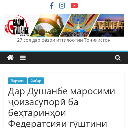
Skip
to
content
27 сол дар фазои иттилоотии Тоҷикистон
Варзиш
Хабар
Дар Душанбе маросими
ҷоизасупорӣ ба
беҳтаринҳои
Федератсияи гӯштини