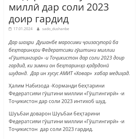
миллӣ дар соли 2023
доир гардид
17.01.2024
sado_dushanbe
Дар шаҳри Душанбе маросими ҷоизасупорӣ ба
беҳтаринҳои Федератсияи гӯштини миллии
«Гӯштингирӣ» -и Тоҷикистон дар соли 2023 доир
гардид, ки зимни он беҳтаринҳо қадрдонӣ
шуданд. Дар ин хусус АМИТ «Ховар» хабар медиҳад.
Ҳалим Набизода -Корманди беҳтарини
Федератсияи гӯштини миллии «Гӯштингирӣ» -и
Тоҷикистон дар соли 2023 интихоб шуд.
Шуъбаи доварон Шуъбаи беҳтарини
Федератсияи гӯштини миллии «Гӯштингирӣ» -и
Тоҷикистон дар соли 2023 гардид.