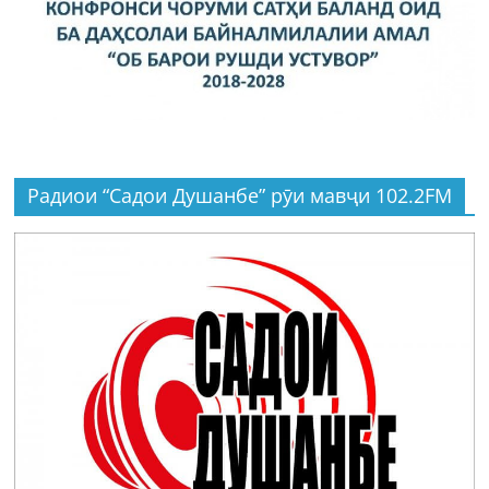
Радиои “Садои Душанбе” рӯи мавҷи 102.2FM