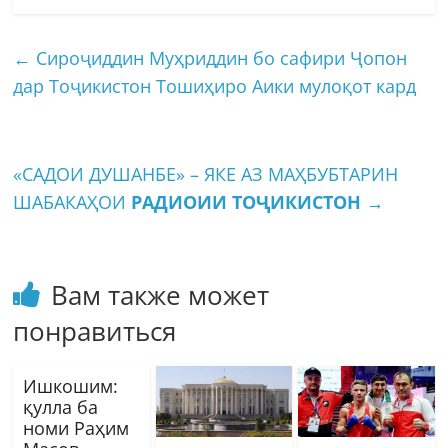
←
Сироҷиддин Муҳриддин бо сафири Ҷопон
дар Тоҷикистон Тошиҳиро Аики мулоқот кард
«САДОИ ДУШАНБЕ» – ЯКЕ АЗ МАҲБУБТАРИН
ШАБАКАҲОИ
РАДИОИИ ТОҶИКИСТОН
→
Вам также может
понравиться
Ишкошим:
қулла ба
номи Раҳим