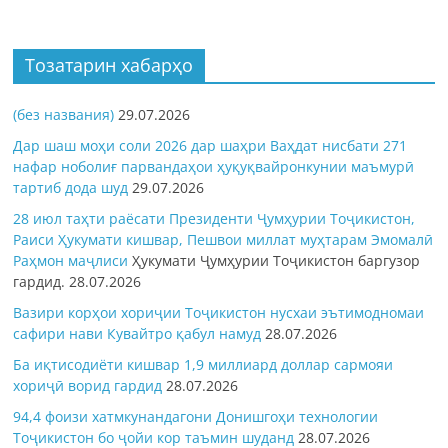
Тозатарин хабарҳо
(без названия)
29.07.2026
Дар шаш моҳи соли 2026 дар шаҳри Ваҳдат нисбати 271
нафар ноболиғ парвандаҳои ҳуқуқвайронкунии маъмурӣ
тартиб дода шуд
29.07.2026
28 июл таҳти раёсати Президенти Ҷумҳурии Тоҷикистон,
Раиси Ҳукумати кишвар, Пешвои миллат муҳтарам Эмомалӣ
Раҳмон
маҷлиси
Ҳукумати Ҷумҳурии Тоҷикистон баргузор
гардид.
28.07.2026
Вазири корҳои хориҷии Тоҷикистон нусхаи эътимодномаи
сафири нави Кувайтро қабул намуд
28.07.2026
Ба иқтисодиёти кишвар 1,9 миллиард доллар сармояи
хориҷӣ ворид гардид
28.07.2026
94,4 фоизи хатмкунандагони Донишгоҳи технологии
Тоҷикистон бо ҷойи кор таъмин шуданд
28.07.2026