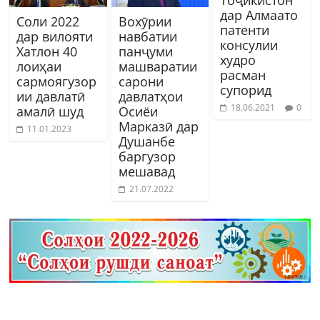
Тоҷикистон
дар Алмаато
Соли 2022
Вохӯрии
патенти
дар вилояти
навбатии
консулии
Хатлон 40
панҷуми
худро
лоиҳаи
машваратии
расман
сармоягузор
сарони
супорид
ии давлатӣ
давлатҳои
18.06.2021
0
амалӣ шуд
Осиёи
Марказӣ дар
11.01.2023
Душанбе
баргузор
мешавад
21.07.2022