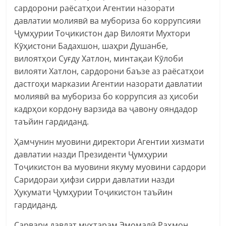
сардорони раёсатҳои Агентии назорати
давлатии молиявӣ ва мубориза бо коррупсияи
Ҷумҳурии Тоҷикистон дар Вилояти Мухтори
Кӯҳистони Бадахшон, шаҳри Душанбе,
вилоятҳои Суғду Хатлон, минтақаи Кӯлоби
вилояти Хатлон, сардорони баъзе аз раёсатҳои
дастгоҳи марказии Агентии назорати давлатии
молиявӣ ва мубориза бо коррупсия аз ҳисоби
кадрҳои кордону варзида ва ҷавону ояндадор
таъйин гардиданд.
Ҳамчунин муовини директори Агентии хизмати
давлатии назди Президенти Ҷумҳурии
Тоҷикистон ва муовини якуму муовини сардори
Саридораи ҳифзи сирри давлатии назди
Ҳукумати Ҷумҳурии Тоҷикистон таъйин
гардиданд.
Сарвари давлат муҳтарам Эмомалӣ Раҳмон