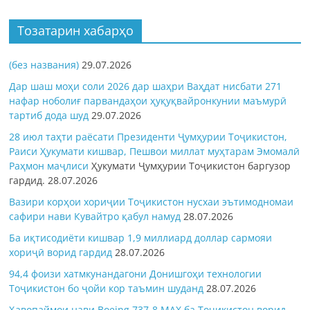
Тозатарин хабарҳо
(без названия)
29.07.2026
Дар шаш моҳи соли 2026 дар шаҳри Ваҳдат нисбати 271
нафар ноболиғ парвандаҳои ҳуқуқвайронкунии маъмурӣ
тартиб дода шуд
29.07.2026
28 июл таҳти раёсати Президенти Ҷумҳурии Тоҷикистон,
Раиси Ҳукумати кишвар, Пешвои миллат муҳтарам Эмомалӣ
Раҳмон
маҷлиси
Ҳукумати Ҷумҳурии Тоҷикистон баргузор
гардид.
28.07.2026
Вазири корҳои хориҷии Тоҷикистон нусхаи эътимодномаи
сафири нави Кувайтро қабул намуд
28.07.2026
Ба иқтисодиёти кишвар 1,9 миллиард доллар сармояи
хориҷӣ ворид гардид
28.07.2026
94,4 фоизи хатмкунандагони Донишгоҳи технологии
Тоҷикистон бо ҷойи кор таъмин шуданд
28.07.2026
Ҳавопаймои нави Boeing 737-8 MAX ба Тоҷикистон ворид