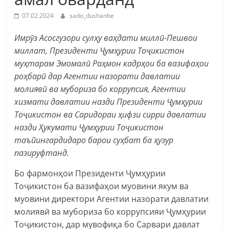
07.02.2024
sado_dushanbe
Имрӯз Асосгузори сулҳу ваҳдати миллӣ-Пешвои
миллат, Президенти Ҷумҳурии Тоҷикистон
муҳтарам Эмомалӣ Раҳмон кадрҳои ба вазифаҳои
роҳбарӣ дар Агентии назорати давлатии
молиявӣ ва мубориза бо коррупсия, Агентии
хизмати давлатии назди Президенти Ҷумҳурии
Тоҷикистон ва Саридораи ҳифзи сирри давлатии
назди Ҳукумати Ҷумҳурии Тоҷикистон
таъйингардидаро барои суҳбат ба ҳузур
пазируфтанд.
Бо фармонҳои Президенти Ҷумҳурии
Тоҷикистон ба вазифаҳои муовини якум ва
муовини директори Агентии назорати давлатии
молиявӣ ва мубориза бо коррупсияи Ҷумҳурии
Тоҷикистон, дар мувофиқа бо Сарвари давлат