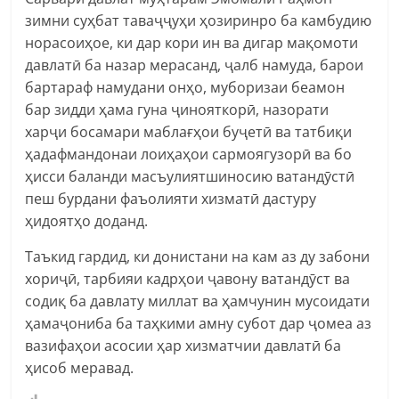
зимни суҳбат таваҷҷуҳи ҳозиринро ба камбудию
норасоиҳое, ки дар кори ин ва дигар мақомоти
давлатӣ ба назар мерасанд, ҷалб намуда, барои
бартараф намудани онҳо, муборизаи беамон
бар зидди ҳама гуна ҷинояткорӣ, назорати
харҷи босамари маблағҳои буҷетӣ ва татбиқи
ҳадафмандонаи лоиҳаҳои сармоягузорӣ ва бо
ҳисси баланди масъулиятшиносию ватандӯстӣ
пеш бурдани фаъолияти хизматӣ дастуру
ҳидоятҳо доданд.
Таъкид гардид, ки донистани на кам аз ду забони
хориҷӣ, тарбияи кадрҳои ҷавону ватандӯст ва
содиқ ба давлату миллат ва ҳамчунин мусоидати
ҳамаҷониба ба таҳкими амну субот дар ҷомеа аз
вазифаҳои асосии ҳар хизматчии давлатӣ ба
ҳисоб меравад.