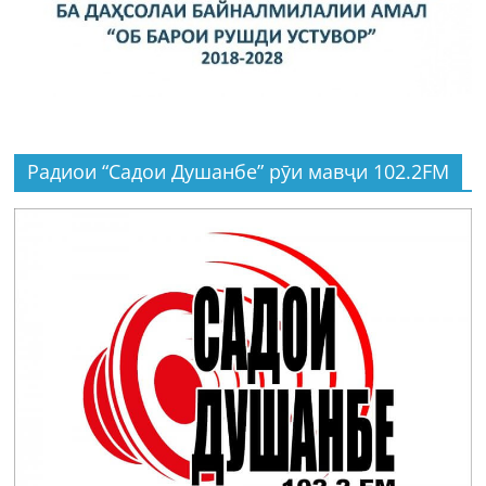
Радиои “Садои Душанбе” рӯи мавҷи 102.2FM