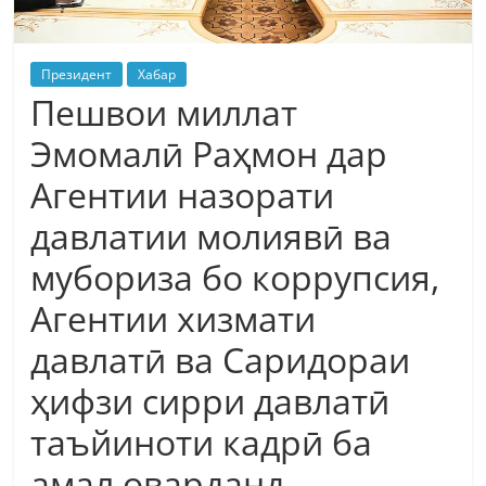
Президент
Хабар
Пешвои миллат
Эмомалӣ Раҳмон дар
Агентии назорати
давлатии молиявӣ ва
мубориза бо коррупсия,
Агентии хизмати
давлатӣ ва Саридораи
ҳифзи сирри давлатӣ
таъйиноти кадрӣ ба
амал оварданд