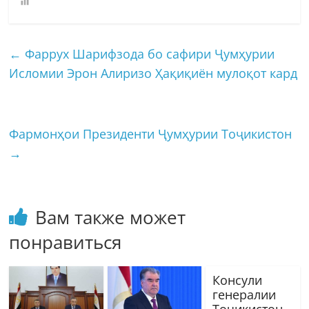
←
Фаррух Шарифзода бо сафири Ҷумҳурии
Исломии Эрон Алиризо Ҳақиқиён мулоқот кард
Фармонҳои Президенти Ҷумҳурии Тоҷикистон
→
Вам также может
понравиться
Консули
генералии