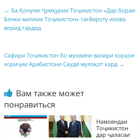
←
Ба Қонуни Ҷумҳурии Тоҷикистон «Дар бораи
Бонки миллии Тоҷикистон» тағйироту илова
ворид гардид
Сафири Тоҷикистон бо муовини вазири корҳои
хориҷии Арабистони Саудӣ мулоқот кард
→
Вам также может
понравиться
Намояндаи
Тоҷикистон
дар ҷаласаи