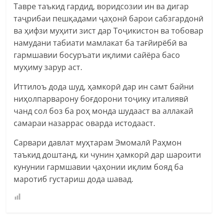
Тавре таъкид гардид, воридсозии ин ва дигар
таҷрибаи пешқадами ҷаҳонӣ барои сабзгардонӣ
ва ҳифзи муҳити зист дар Тоҷикистон ва тобовар
намудани табиати мамлакат ба тағйирёбӣ ва
гармшавии босуръати иқлими сайёра басо
муҳиму зарур аст.
Иттилоъ дода шуд, ҳамкорӣ дар ин самт байни
ниҳолпарварону боғдорони тоҷику италиявӣ
чанд сол боз ба роҳ монда шудааст ва аллакай
самараи назаррас оварда истодааст.
Сарвари давлат муҳтарам Эмомалӣ Раҳмон
таъкид доштанд, ки чунин ҳамкорӣ дар шароити
кунунии гармшавии ҷаҳонии иқлим бояд ба
маротиб густариш дода шавад.