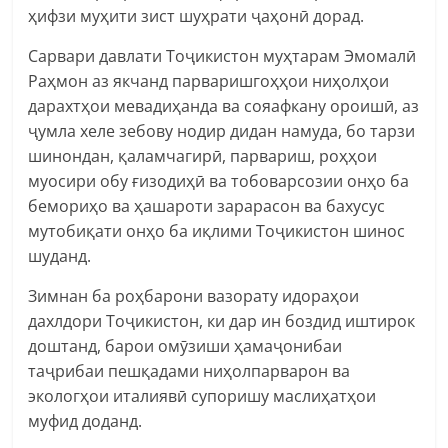
ҳифзи муҳити зист шуҳрати ҷаҳонӣ дорад.
Сарвари давлати Тоҷикистон муҳтарам Эмомалӣ
Раҳмон аз якчанд парваришгоҳҳои ниҳолҳои
дарахтҳои мевадиҳанда ва сояафкану ороишӣ, аз
ҷумла хеле зебову нодир дидан намуда, бо тарзи
шинондан, қаламчагирӣ, парвариш, роҳҳои
муосири обу ғизодиҳӣ ва тобоварсозии онҳо ба
бемориҳо ва ҳашароти зарарасон ва бахусус
мутобиқати онҳо ба иқлими Тоҷикистон шинос
шуданд.
Зимнан ба роҳбарони вазорату идораҳои
дахлдори Тоҷикистон, ки дар ин боздид иштирок
доштанд, барои омӯзиши ҳамаҷонибаи
таҷрибаи пешқадами ниҳолпарварон ва
экологҳои италиявӣ супоришу маслиҳатҳои
муфид доданд.