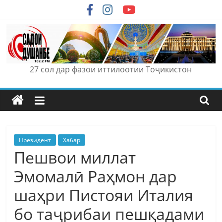
Skip
to
content
27 сол дар фазои иттилоотии Тоҷикистон
Президент
Хабар
Пешвои миллат
Эмомалӣ Раҳмон дар
шаҳри Пистояи Италия
бо таҷрибаи пешқадами