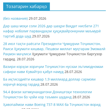
Тозатарин хабарҳо
(без названия)
29.07.2026
Дар шаш моҳи соли 2026 дар шаҳри Ваҳдат нисбати 271
нафар ноболиғ парвандаҳои ҳуқуқвайронкунии маъмурӣ
тартиб дода шуд
29.07.2026
28 июл таҳти раёсати Президенти Ҷумҳурии Тоҷикистон,
Раиси Ҳукумати кишвар, Пешвои миллат муҳтарам Эмомалӣ
Раҳмон
маҷлиси
Ҳукумати Ҷумҳурии Тоҷикистон баргузор
гардид.
28.07.2026
Вазири корҳои хориҷии Тоҷикистон нусхаи эътимодномаи
сафири нави Кувайтро қабул намуд
28.07.2026
Ба иқтисодиёти кишвар 1,9 миллиард доллар сармояи
хориҷӣ ворид гардид
28.07.2026
94,4 фоизи хатмкунандагони Донишгоҳи технологии
Тоҷикистон бо ҷойи кор таъмин шуданд
28.07.2026
Ҳавопаймои нави Boeing 737-8 MAX ба Тоҷикистон ворид