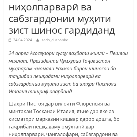
ниҳолпарварӣ ва
сабзгардонии муҳити
зист шинос гардиданд
24.04.2024
sado_dushanbe
24 апрел Асосгузори сулҳу ваҳдати миллӣ – Пешвои
миллат, Президенти Ҷумҳурии Тоҷикистон
муҳтарам Эмомалӣ Раҳмон барои шиносоӣ бо
таҷрибаи пешқадами ниҳолпарварӣ ва
сабзгардонии муҳити зист ба шаҳри Пистояи
Италия ташриф оварданд.
Шаҳри Пистоя дар вилояти Флоренсия ва
минтақаи Тосканаи Италия, яъне дар яке аз
қисматҳои марказии кишвар қарор дошта, бо
таҷрибаи пешқадаму омӯхтанӣ дар
ниҳолпарварӣ, ҷангалофарӣ, сабзгардонӣ ва