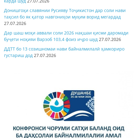
карда шуд
27.07.2026
Донишгоҳи славянии Русияву Тоҷикистон дар соли нави
таҳсил бо як қатор навгониҳои муҳим ворид мегардад
27.07.2026
Дар шаш моҳи аввали соли 2026 нақшаи қисми даромади
буҷети ноҳияи Варзоб 103,4 фоиз иҷро шуд
27.07.2026
ДДТТ бо 13 созишномаи нави байналмилалӣ ҳамкориро
густариш дод
27.07.2026