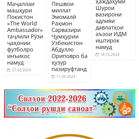
ҳаждаҳуми
Маҷаллаи
Пешвои
Шурои
машҳури
миллат
вазирони
Покистон
Эмомалӣ
адлияи
«The World
Раҳмон
давлатҳои
Ambassador»
Сарвазири
аъзои ИДМ
таҷлили Рӯзи
Ҷумҳурии
иштирок
ҷаҳонии
Узбекистон
намуд
футболро
Абдулло
18.10.2024
инъикос
Ориповро ба
намуд
ҳузур
пазируфтанд
27.05.2024
11.03.2024