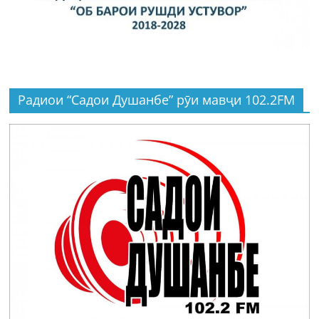
Радиои “Садои Душанбе” рӯи мавҷи 102.2FM