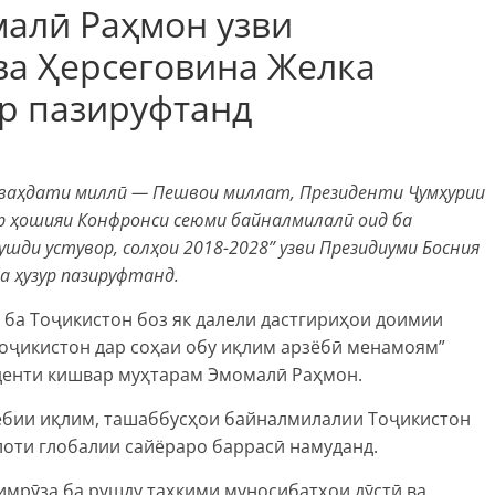
алӣ Раҳмон узви
ва Ҳерсеговина Желка
ур пазируфтанд
у ваҳдати миллӣ — Пешвои миллат, Президенти Ҷумҳурии
 ҳошияи Конфронси сеюми байналмилалӣ оид ба
шди устувор, солҳои 2018-2028” узви Президиуми Босния
а ҳузур пазируфтанд.
ба Тоҷикистон боз як далели дастгириҳои доимии
оҷикистон дар соҳаи обу иқлим арзёбӣ менамоям”
денти кишвар муҳтарам Эмомалӣ Раҳмон.
ёбии иқлим, ташаббусҳои байналмилалии Тоҷикистон
лоти глобалии сайёраро баррасӣ намуданд.
имрӯза ба рушду таҳкими муносибатҳои дӯстӣ ва