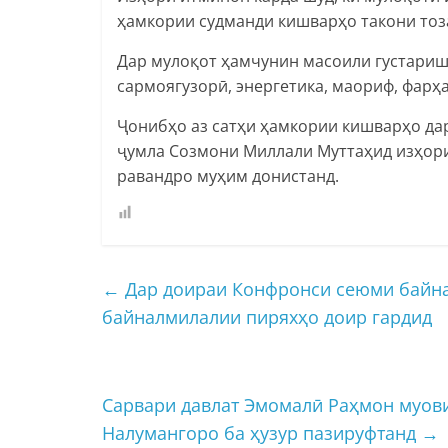
ҳамкории судманди кишварҳо такони тоз
Дар мулоқот ҳамчунин масоили густариш
сармоягузорӣ, энергетика, маориф, фарҳа
Ҷонибҳо аз сатҳи ҳамкории кишварҳо да
ҷумла Созмони Миллали Муттаҳид изҳори
равандро муҳим донистанд.
←
Дар доираи Конфронси сеюми байна
байналмилалии пиряхҳо доир гардид
Сарвари давлат Эмомалӣ Раҳмон муов
Налумангоро ба ҳузур пазируфтанд
→