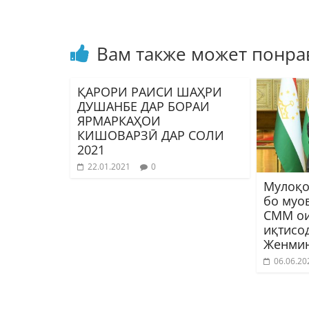
Вам также может понра
ҚАРОРИ РАИСИ ШАҲРИ
ДУШАНБЕ ДАР БОРАИ
ЯРМАРКАҲОИ
КИШОВАРЗӢ ДАР СОЛИ
2021
22.01.2021
0
Мулоқо
бо муо
СММ ои
иқтисо
Женми
06.06.20