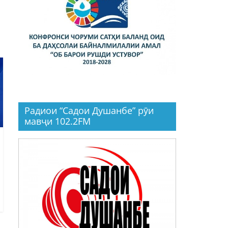
Радиои “Садои Душанбе” рӯи
мавҷи 102.2FM