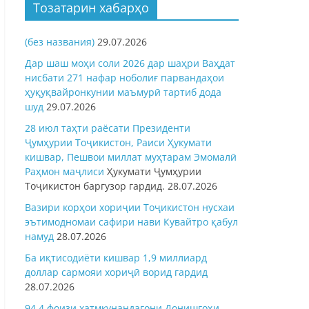
Тозатарин хабарҳо
(без названия)
29.07.2026
Дар шаш моҳи соли 2026 дар шаҳри Ваҳдат
нисбати 271 нафар ноболиғ парвандаҳои
ҳуқуқвайронкунии маъмурӣ тартиб дода
шуд
29.07.2026
28 июл таҳти раёсати Президенти
Ҷумҳурии Тоҷикистон, Раиси Ҳукумати
кишвар, Пешвои миллат муҳтарам Эмомалӣ
Раҳмон
маҷлиси
Ҳукумати Ҷумҳурии
Тоҷикистон баргузор гардид.
28.07.2026
Вазири корҳои хориҷии Тоҷикистон нусхаи
эътимодномаи сафири нави Кувайтро қабул
намуд
28.07.2026
Ба иқтисодиёти кишвар 1,9 миллиард
доллар сармояи хориҷӣ ворид гардид
28.07.2026
94,4 фоизи хатмкунандагони Донишгоҳи