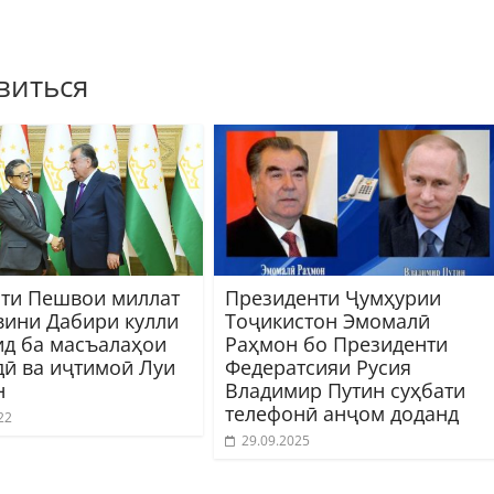
виться
ти Пешвои миллат
Президенти Ҷумҳурии
вини Дабири кулли
Тоҷикистон Эмомалӣ
д ба масъалаҳои
Раҳмон бо Президенти
дӣ ва иҷтимоӣ Луи
Федератсияи Русия
н
Владимир Путин суҳбати
телефонӣ анҷом доданд
22
29.09.2025