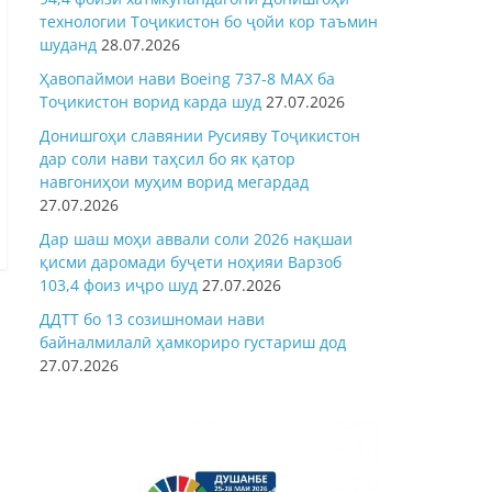
технологии Тоҷикистон бо ҷойи кор таъмин
шуданд
28.07.2026
Ҳавопаймои нави Boeing 737-8 MAX ба
Тоҷикистон ворид карда шуд
27.07.2026
Донишгоҳи славянии Русияву Тоҷикистон
дар соли нави таҳсил бо як қатор
навгониҳои муҳим ворид мегардад
27.07.2026
Дар шаш моҳи аввали соли 2026 нақшаи
қисми даромади буҷети ноҳияи Варзоб
103,4 фоиз иҷро шуд
27.07.2026
ДДТТ бо 13 созишномаи нави
байналмилалӣ ҳамкориро густариш дод
27.07.2026