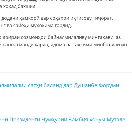
а хоҳад бахшид.
 додани ҳамкорӣ дар соҳаҳои иқтисоду тиҷорат,
нг ва сайёҳӣ муҳокима гардид.
р доираи созмонҳои байналмилаливу минтақавӣ, аз
 қаноатмандӣ карда, идома ва таҳкими минбаъдаи ин
лмилалии сатҳи баланд дар Душанбе Форуми
ини Президенти Ҷумҳурии Замбия хонум Мутале