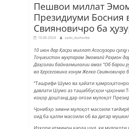
Пешвои миллат Эмом
Президиуми Босния 
Свияновичро ба ҳуз
10.06.2024
sado_dushanbe
10 июн дар Қасри миллат Асосгузори сулҳ
Тоҷикистон муҳтарам Эмомалӣ Раҳмон дар
Даҳсолаи байналмилалии амал “Об барои ру
ва Ҳерсеговина хонум Желка Свияновичро б
“Ташрифи Шумо ва ҳайати ҳамроҳатонро 
давлати Шумо аз ташаббусҳои ҷаҳонии Т
изҳор доштанд дар оғози мулоқот Прези
Ҷонибҳо зимни мулоқот масоили тағйир
оид ба ҳалли масоили об ва дигар мушки
Изҳори итминон карда шуд, ки мулоқоти 