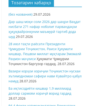
Тозатарин хабарҳо
(без названия)
29.07.2026
Дар шаш моҳи соли 2026 дар шаҳри Ваҳдат
нисбати 271 нафар ноболиғ парвандаҳои
ҳуқуқвайронкунии маъмурӣ тартиб дода
шуд
29.07.2026
28 июл таҳти раёсати Президенти
Ҷумҳурии Тоҷикистон, Раиси Ҳукумати
кишвар, Пешвои миллат муҳтарам Эмомалӣ
Раҳмон
маҷлиси
Ҳукумати Ҷумҳурии
Тоҷикистон баргузор гардид.
28.07.2026
Вазири корҳои хориҷии Тоҷикистон нусхаи
эътимодномаи сафири нави Кувайтро қабул
намуд
28.07.2026
Ба иқтисодиёти кишвар 1,9 миллиард
доллар сармояи хориҷӣ ворид гардид
28.07.2026
94,4 фоизи хатмкунандагони Донишгоҳи