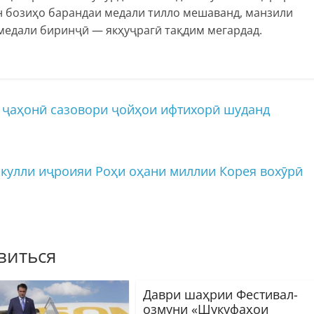
н бозиҳо барандаи медали тилло мешаванд, манзили
 медали биринҷӣ — якҳуҷрагӣ тақдим мегардад.
 ҷаҳонӣ сазовори ҷойҳои ифтихорӣ шуданд
 кулли иҷроияи Роҳи оҳани миллии Корея вохӯрӣ
виться
Даври шаҳрии Фестивал-
озмуни «Шукуфаҳои