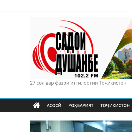
Skip
to
content
27 сол дар фазои иттилоотии Тоҷикистон
АСОСӢ
РОҲБАРИЯТ
ТОҶИКИСТОН