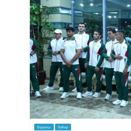
Варзиш
Хабар