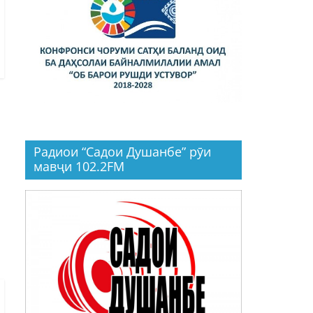
Радиои “Садои Душанбе” рӯи
мавҷи 102.2FM