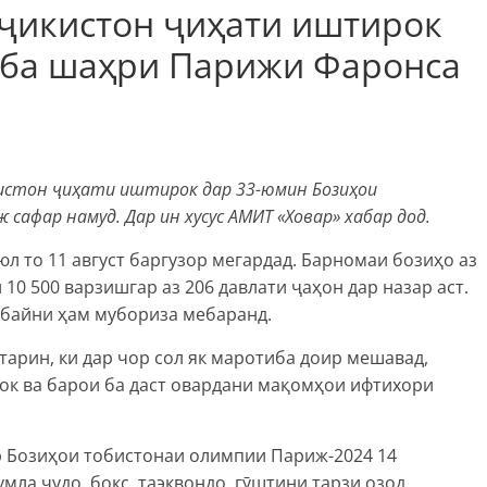
оҷикистон ҷиҳати иштирок
 ба шаҳри Парижи Фаронса
истон ҷиҳати иштирок дар 33-юмин Бозиҳои
афар намуд. Дар ин хусус АМИТ «Ховар» хабар дод.
л то 11 август баргузор мегардад. Барномаи бозиҳо аз
10 500 варзишгар аз 206 давлати ҷаҳон дар назар аст.
байни ҳам мубориза мебаранд.
арин, ки дар чор сол як маротиба доир мешавад,
ок ва барои ба даст овардани мақомҳои ифтихори
р Бозиҳои тобистонаи олимпии Париж-2024 14
мла ҷудо, бокс, таэквондо, гӯштини тарзи озод,