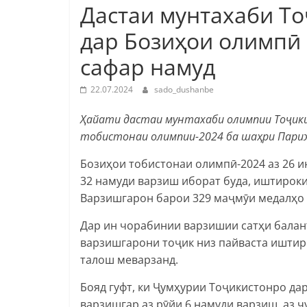
Дастаи мунтахаби Т
дар Бозиҳои олимпӣ
сафар намуд
22.07.2024
sado_dushanbe
Ҳайати дастаи мунтахаби олимпии Тоҷик
тобистонаи олимпии-2024 ба шаҳри Париж с
Бозиҳои тобистонаи олимпӣ-2024 аз 26 ию
32 намуди варзиш иборат буда, иштироки 
Варзишгарон барои 329 маҷмӯи медалҳо 
Дар ин чорабинии варзишии сатҳи балант
варзишгарони тоҷик низ пайваста иштир
талош меварзанд.
Бояд гуфт, ки Ҷумҳурии Тоҷикистонро да
варзишгар аз рӯйи 6 намуди варзиш, аз ҷу