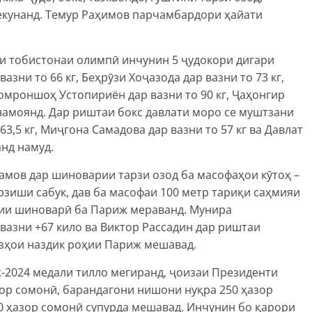
екунанд. Темур Раҳимов парчамбардори ҳайати
и тобистонаи олимпӣ инчунин 5 ҷудокори дигари
азни то 66 кг, Беҳрӯзи Хоҷазода дар вазни то 73 кг,
Комроншоҳ Устопириён дар вазни то 90 кг, Ҷаҳонгир
намоянд. Дар риштаи бокс давлати моро се муштзани
3,5 кг, Миҷгона Самадова дар вазни то 57 кг ва Давлат
анд намуд.
амов дар шиноварии тарзи озод ба масофаҳои кӯтоҳ –
рзиши сабук, дав ба масофаи 100 метр тариқи саҳмияи
ии шиноварӣ ба Париж мераванд. Мунира
вазни +67 кило ва Виктор Рассадин дар риштаи
рӯзҳои наздик роҳии Париж мешавад.
-2024 медали тилло мегиранд, ҷоизаи Президенти
зор сомонӣ, барандагони нишони нуқра 250 ҳазор
 ҳазор сомонӣ супурда мешавад. Инчунин бо қарори