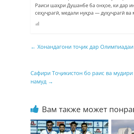
Раиси шаҳри Душанбе ба онҳое, ки дар и
сеҳуҷрагӣ, медали нуқра — дуҳуҷрагӣ ва
←
Хонандагони тоҷик дар Олимпиадаи
Сафири Тоҷикистон бо раис ва мудири
намуд
→
Вам также может понра