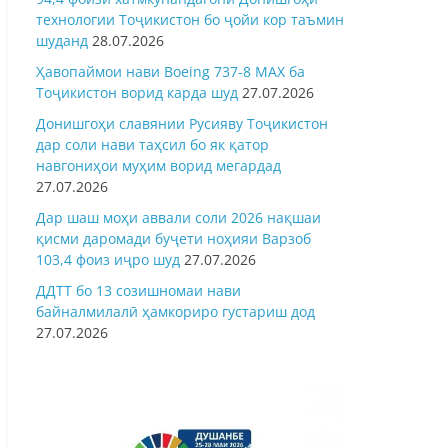
технологии Тоҷикистон бо ҷойи кор таъмин
шуданд
28.07.2026
Ҳавопаймои нави Boeing 737-8 MAX ба
Тоҷикистон ворид карда шуд
27.07.2026
Донишгоҳи славянии Русияву Тоҷикистон
дар соли нави таҳсил бо як қатор
навгониҳои муҳим ворид мегардад
27.07.2026
Дар шаш моҳи аввали соли 2026 нақшаи
қисми даромади буҷети ноҳияи Варзоб
103,4 фоиз иҷро шуд
27.07.2026
ДДТТ бо 13 созишномаи нави
байналмилалӣ ҳамкориро густариш дод
27.07.2026