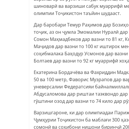
шиноварӣ ва варзиши сабук муаррифӣ м
олимпии Тоҷикистон таъйин шудааст.
Дар баробари Темур Раҳимов дар Бозиҳо
тоҷик, аз он ҷумла Эмомалии Нуралӣ дар в
Сомон Маҳмадбеков дар вазни то 81 кг, 
Маҷидов дар вазни то 100 кг иштирок ме
соҳибмалака Баҳодур Усмонов дар вазни 6
Болтаев дар вазни то 92 кг муаррифӣ хоҳ
Екатерина Бордачёва ва Фахриддин Мадк
50 ва 100 метр, Фаворис Музрапов дар ва
уневерсалии Федератсияи байналмиллал
Абдусаломова дар риштаи таэквондо дар 
гӯштини озод дар вазни то 74 кило дар 
Варзишгароне, ки дар олимпиадаи Париж
Ҷумҳурии Тоҷикистон ба маблағи 300 ҳа
сомонӣ ва соҳибони нишони биринҷӣ 200