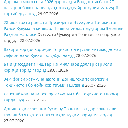
Дар шаш моҳи соли 2026 дар шаҳри Ваҳдат нисбати 271
нафар ноболиғ парвандаҳои ҳуқуқвайронкунии маъмурӣ
тартиб дода шуд
29.07.2026
28 июл таҳти раёсати Президенти Ҷумҳурии Тоҷикистон,
Раиси Ҳукумати кишвар, Пешвои миллат муҳтарам Эмомалӣ
Раҳмон
маҷлиси
Ҳукумати Ҷумҳурии Тоҷикистон баргузор
гардид.
28.07.2026
Вазири корҳои хориҷии Тоҷикистон нусхаи эътимодномаи
сафири нави Кувайтро қабул намуд
28.07.2026
Ба иқтисодиёти кишвар 1,9 миллиард доллар сармояи
хориҷӣ ворид гардид
28.07.2026
94,4 фоизи хатмкунандагони Донишгоҳи технологии
Тоҷикистон бо ҷойи кор таъмин шуданд
28.07.2026
Ҳавопаймои нави Boeing 737-8 MAX ба Тоҷикистон ворид
карда шуд
27.07.2026
Донишгоҳи славянии Русияву Тоҷикистон дар соли нави
таҳсил бо як қатор навгониҳои муҳим ворид мегардад
27.07.2026