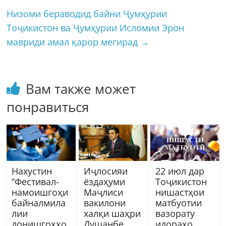
Низоми бераводид байни Ҷумҳурии
Тоҷикистон ва Ҷумҳурии Исломии Эрон
мавриди амал қарор мегирад
→
Вам также может
понравиться
Нахустин
Иҷлосияи
22 июл дар
“Фестивал-
ёздаҳуми
Тоҷикистон
намоишгоҳи
Маҷлиси
нишастҳои
байналмила
вакилони
матбуотии
лии
халқи шаҳри
вазорату
донишгоҳҳо
Душанбе,
идораҳо