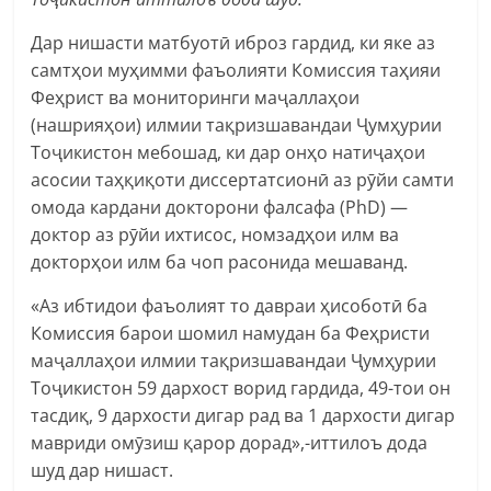
Дар нишасти матбуотӣ иброз гардид, ки яке аз
самтҳои муҳимми фаъолияти Комиссия таҳияи
Феҳрист ва мониторинги маҷаллаҳои
(нашрияҳои) илмии тақризшавандаи Ҷумҳурии
Тоҷикистон мебошад, ки дар онҳо натиҷаҳои
асосии таҳқиқоти диссертатсионӣ аз рӯйи самти
омода кардани докторони фалсафа (PhD) —
доктор аз рӯйи ихтисос, номзадҳои илм ва
докторҳои илм ба чоп расонида мешаванд.
«Аз ибтидои фаъолият то давраи ҳисоботӣ ба
Комиссия барои шомил намудан ба Феҳристи
маҷаллаҳои илмии тақризшавандаи Ҷумҳурии
Тоҷикистон 59 дархост ворид гардида, 49-тои он
тасдиқ, 9 дархости дигар рад ва 1 дархости дигар
мавриди омӯзиш қарор дорад»,-иттилоъ дода
шуд дар нишаст.