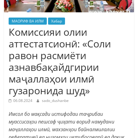
МАОРИФ ВА ИЛМ
Хабар
Комиссияи олии
аттестатсионӣ: «Соли
равон расмиёти
азнавбақайдгирии
маҷаллаҳои илмӣ
гузаронида шуд»
06.08.2024
sado_dushanbe
Имсол бо мақсади истифодаи таҷрибаи
муассисаҳои пешсаф ҷиҳати ворид намудани
маҷаллаҳои илмӣ, махзанҳои байналмилалии
реферативӣ ва низомҳои иқтибосоварӣ ва дақиқ