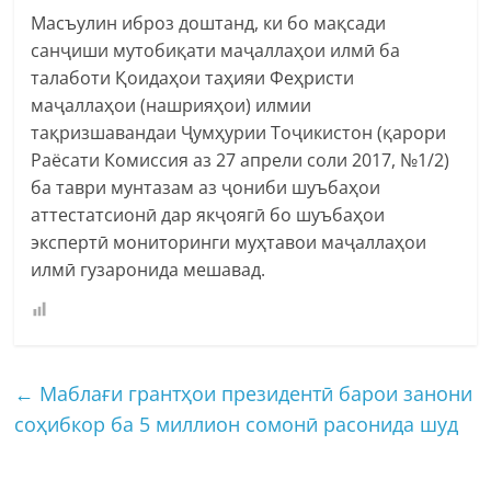
Масъулин иброз доштанд, ки бо мақсади
санҷиши мутобиқати маҷаллаҳои илмӣ ба
талаботи Қоидаҳои таҳияи Феҳристи
маҷаллаҳои (нашрияҳои) илмии
тақризшавандаи Ҷумҳурии Тоҷикистон (қарори
Раёсати Комиссия аз 27 апрели соли 2017, №1/2)
ба таври мунтазам аз ҷониби шуъбаҳои
аттестатсионӣ дар якҷоягӣ бо шуъбаҳои
экспертӣ мониторинги муҳтавои маҷаллаҳои
илмӣ гузаронида мешавад.
←
Маблағи грантҳои президентӣ барои занони
соҳибкор ба 5 миллион сомонӣ расонида шуд