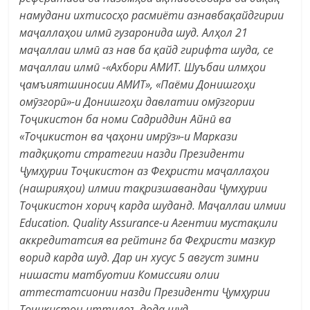
намудани ихтисосҳо расмиёти азнавбақайдгирии
маҷаллаҳои илмӣ гузаронида шуд. Алҳол 21
маҷаллаи илмӣ аз нав ба қайд гирифта шуда, се
маҷаллаи илмӣ -«Ахбори АМИТ. Шуъбаи илмҳои
ҷамъиятшиносии АМИТ», «Паёми Донишгоҳи
омӯзгорӣ»-и Донишгоҳи давлатии омӯзгории
Тоҷикистон ба номи Садриддин Айнӣ ва
«Тоҷикистон ва ҷаҳони имрӯз»-и Маркази
тадқиқоти стратегии назди Президенти
Ҷумҳурии Тоҷикистон аз Феҳристи маҷаллаҳои
(нашрияҳои) илмии тақризшавандаи Ҷумҳурии
Тоҷикистон хориҷ карда шуданд. Маҷаллаи илмии
Education. Quality Assurance-и Агентии мустақили
аккредитатсия ва рейтинг ба Феҳристи мазкур
ворид карда шуд. Дар ин хусус 5 август зимни
нишасти матбуотии Комиссияи олии
аттестатсионии назди Президенти Ҷумҳурии
Тоҷикистон иттилоъ дода шуд.