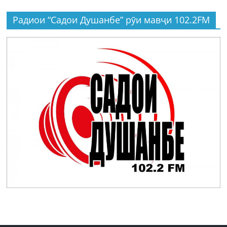
Радиои “Садои Душанбе” рӯи мавҷи 102.2FM