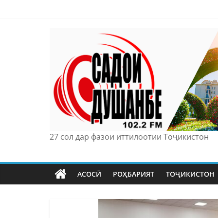
Skip
to
content
27 сол дар фазои иттилоотии Тоҷикистон
АСОСӢ
РОҲБАРИЯТ
ТОҶИКИСТОН