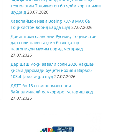
технологии Тоҷикистон бо ҷойи кор таъмин
шуданд
28.07.2026
Ҳавопаймои нави Boeing 737-8 MAX ба
Тоҷикистон ворид карда шуд
27.07.2026
Донишгоҳи славянии Русияву Тоҷикистон
дар соли нави таҳсил бо як қатор
навгониҳои муҳим ворид мегардад
27.07.2026
Дар шаш моҳи аввали соли 2026 нақшаи
қисми даромади буҷети ноҳияи Варзоб
103,4 фоиз иҷро шуд
27.07.2026
ДДТТ бо 13 созишномаи нави
байналмилалӣ ҳамкориро густариш дод
27.07.2026