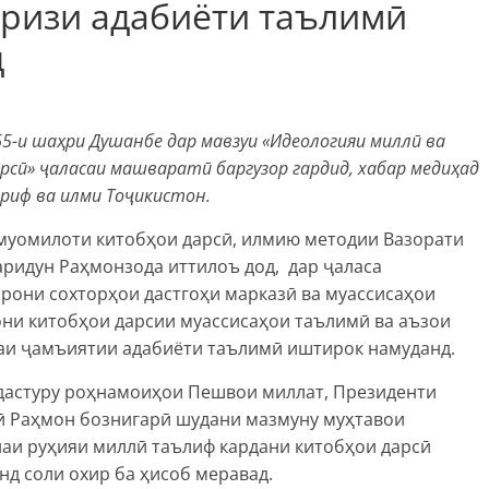
қризи адабиёти таълимӣ
д
5-и шаҳри Душанбе дар мавзуи «Идеологияи миллӣ ва
сӣ» ҷаласаи машваратӣ баргузор гардид, хабар медиҳад
риф ва илми Тоҷикистон.
 муомилоти китобҳои дарсӣ, илмию методии Вазорати
ридун Раҳмонзода иттилоъ дод, дар ҷаласа
рони сохторҳои дастгоҳи марказӣ ва муассисаҳои
они китобҳои дарсии муассисаҳои таълимӣ ва аъзои
заи ҷамъиятии адабиёти таълимӣ иштирок намуданд.
 дастуру роҳнамоиҳои Пешвои миллат, Президенти
 Раҳмон бознигарӣ шудани мазмуну муҳтавои
наи руҳияи миллӣ таълиф кардани китобҳои дарсӣ
д соли охир ба ҳисоб меравад.