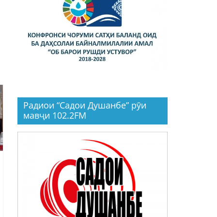
М
Радиои “Садои Душанбе” рӯи
мавҷи 102.2FM