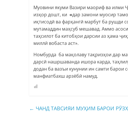
Муовини якуми Вазири маориф ва илми 
изҳор дошт, ки
«
дар замони муосир тамо
иқтисодӣ ва фарҳангӣ марбут ба рушди с
мутамаддин маҳсуб мешавад. Аммо асоси
таҳсилот ба китобҳои дарсии аз ҳама ҷи
миллӣ вобаста аст».
Номбурда ба мақолаву тақризҳои дар ма
дарсӣ нашршаванда ишора карда, таҳли
додан ба вазъи кунунии ин самти барои 
манфиатбахш арзёбӣ намуд.
←
ЧАНД ТАВСИЯИ МУҲИМ БАРОИ РӮЗ