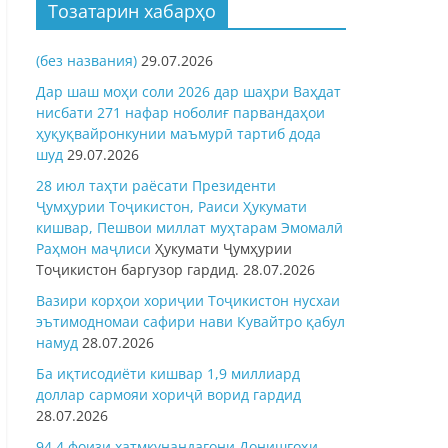
Тозатарин хабарҳо
(без названия)
29.07.2026
Дар шаш моҳи соли 2026 дар шаҳри Ваҳдат
нисбати 271 нафар ноболиғ парвандаҳои
ҳуқуқвайронкунии маъмурӣ тартиб дода
шуд
29.07.2026
28 июл таҳти раёсати Президенти
Ҷумҳурии Тоҷикистон, Раиси Ҳукумати
кишвар, Пешвои миллат муҳтарам Эмомалӣ
Раҳмон
маҷлиси
Ҳукумати Ҷумҳурии
Тоҷикистон баргузор гардид.
28.07.2026
Вазири корҳои хориҷии Тоҷикистон нусхаи
эътимодномаи сафири нави Кувайтро қабул
намуд
28.07.2026
Ба иқтисодиёти кишвар 1,9 миллиард
доллар сармояи хориҷӣ ворид гардид
28.07.2026
94,4 фоизи хатмкунандагони Донишгоҳи