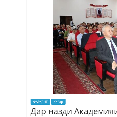
ФАРҲАНГ
Хабар
Дар назди Академияи