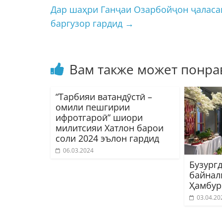
Дар шаҳри Ганҷаи Озарбойҷон ҷаласа
баргузор гардид
→
Вам также может понра
“Тарбияи ватандӯстӣ –
омили пешгирии
ифротгароӣ” шиори
милитсияи Хатлон барои
соли 2024 эълон гардид
06.03.2024
Бузург
байнал
Ҳамбур
03.04.20