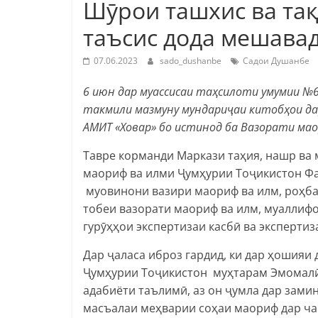
Шӯрои ташхис ва та
таъсис дода мешава
07.06.2023
sado_dushanbe
Садои Душанбе
6 июн
дар муассисаи таҳсилоти умумии №6
такмили мазмуну мундариҷаи китобҳои дар
АМИТ «Ховар» бо истинод ба Вазорати мао
Тавре корманди Маркази таҳия, нашр ва
маориф ва илми Ҷумҳурии Тоҷикистон Фа
муовинони вазири маориф ва илм, роҳба
тобеи вазорати маориф ва илм, муаллиф
гурӯҳҳои экспертизаи касбӣ ва эксперти
Дар ҷаласа иброз гардид, ки дар ҳошияи
Ҷумҳурии Тоҷикистон муҳтарам Эмомалӣ
адабиёти таълимӣ, аз он ҷумла дар зами
масъалаи меҳварии соҳаи маориф дар чан