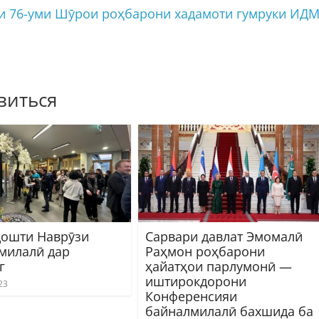
и 76-уми Шӯрои роҳбарони хадамоти гумруки ИД
виться
дошти Наврӯзи
Сарвари давлат Эмомалӣ
милалӣ дар
Раҳмон роҳбарони
г
ҳайатҳои парлумонӣ —
иштирокдорони
23
Конференсияи
байналмилалӣ бахшида ба