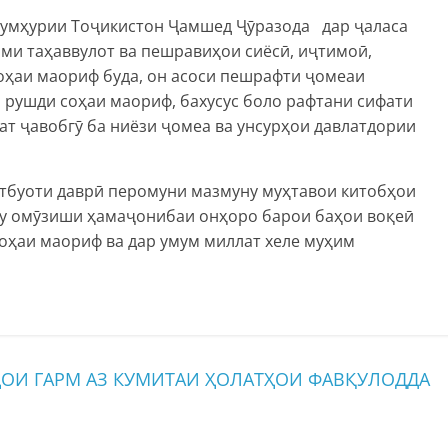
Ҷумҳурии Тоҷикистон Ҷамшед Ҷӯразода дар ҷаласа
ми таҳаввулот ва пешравиҳои сиёсӣ, иҷтимоӣ,
оҳаи маориф буда, он асоси пешрафти ҷомеаи
 рушди соҳаи маориф, бахусус боло рафтани сифати
ҳат ҷавобгӯ ба ниёзи ҷомеа ва унсурҳои давлатдории
тбуоти даврӣ перомуни мазмуну муҳтавои китобҳои
лу омӯзиши ҳамаҷонибаи онҳоро барои баҳои воқеӣ
соҳаи маориф ва дар умум миллат хеле муҳим
ҲОИ ГАРМ АЗ КУМИТАИ ҲОЛАТҲОИ ФАВҚУЛОДДА