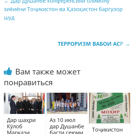
←
Дар Душанбе конференсияи олимону
зиёиёни Тоҷикистон ва Қазоқистон баргузор
шуд
ТЕРРОРИЗМ ВАБОИ АС
Р
→
Вам также может
понравиться
Дар шаҳри
Аз 10 июл
Кӯлоб
дар Душанбе
Тоҷикистон
Маркази
басти сеюми