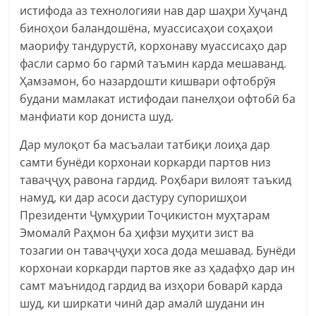
истифода аз технологияи нав дар шаҳри Хуҷанд
биноҳои баландошёна, муассисаҳои соҳаҳои
маорифу тандурустӣ, корхонаву муассисаҳо дар
фасли сармо бо гармӣ таъмин карда мешаванд.
Ҳамзамон, бо назардошти кишвари офтобрӯя
будани мамлакат истифодаи панелҳои офтобӣ ба
манфиати кор дониста шуд.
Дар мулоқот ба масъалаи татбиқи лоиҳа дар
самти бунёди корхонаи коркарди партов низ
таваҷҷуҳ равона гардид. Роҳбари вилоят таъкид
намуд, ки дар асоси дастуру супоришҳои
Президенти Ҷумҳурии Тоҷикистон муҳтарам
Эмомалӣ Раҳмон ба ҳифзи муҳити зист ва
тозагии он таваҷҷуҳи хоса дода мешавад. Бунёди
корхонаи коркарди партов яке аз ҳадафҳо дар ин
самт маънидод гардид ва изҳори боварӣ карда
шуд, ки ширкати чинӣ дар амалӣ шудани ин