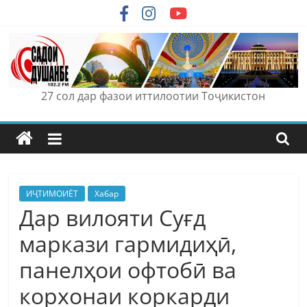
Skip
to
content
27 сол дар фазои иттилоотии Тоҷикистон
ИҶТИМОИЁТ
Хабар
Дар вилояти Суғд
маркази гармидиҳӣ,
панелҳои офтобӣ ва
корхонаи коркарди