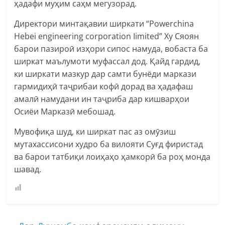
ҳадафи муҳим саҳм мегузорад.
Директори минтақавии ширкати “Powerchina
Hebei engineering corporation Iimited” Ху Сяоян
барои пазироӣ изҳори сипос намуда, вобаста ба
ширкат маълумоти муфассал дод. Қайд гардид,
ки ширкати мазкур дар самти бунёди маркази
гармидиҳӣ таҷрибаи кофӣ дорад ва ҳадафаш
амалӣ намудани ин таҷриба дар кишварҳои
Осиёи Марказӣ мебошад.
Мувофиқа шуд, ки ширкат пас аз омӯзиш
мутахассисони худро ба вилояти Суғд фиристад
ва барои татбиқи лоиҳаҳо ҳамкорӣ ба роҳ монда
шавад.