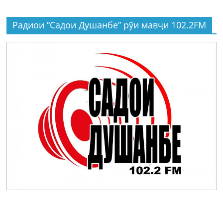
Радиои “Садои Душанбе” рӯи мавҷи 102.2FM