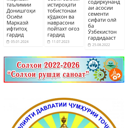
содиркунанд
таълимии
истироҳати
аи асосии
Донишгоҳи
тобистонаи
сементи
Осиёи
кӯдакон ва
сифати олӣ
Марказӣ
наврасони
ба
ифтитоҳ
пойтахт оғоз
Ӯзбекистон
гардид
гардид
гардидааст
05.01.2024
11.07.2023
25.08.2022