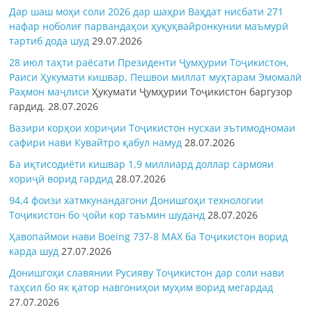
Дар шаш моҳи соли 2026 дар шаҳри Ваҳдат нисбати 271
нафар ноболиғ парвандаҳои ҳуқуқвайронкунии маъмурӣ
тартиб дода шуд
29.07.2026
28 июл таҳти раёсати Президенти Ҷумҳурии Тоҷикистон,
Раиси Ҳукумати кишвар, Пешвои миллат муҳтарам Эмомалӣ
Раҳмон
маҷлиси
Ҳукумати Ҷумҳурии Тоҷикистон баргузор
гардид.
28.07.2026
Вазири корҳои хориҷии Тоҷикистон нусхаи эътимодномаи
сафири нави Кувайтро қабул намуд
28.07.2026
Ба иқтисодиёти кишвар 1,9 миллиард доллар сармояи
хориҷӣ ворид гардид
28.07.2026
94,4 фоизи хатмкунандагони Донишгоҳи технологии
Тоҷикистон бо ҷойи кор таъмин шуданд
28.07.2026
Ҳавопаймои нави Boeing 737-8 MAX ба Тоҷикистон ворид
карда шуд
27.07.2026
Донишгоҳи славянии Русияву Тоҷикистон дар соли нави
таҳсил бо як қатор навгониҳои муҳим ворид мегардад
27.07.2026