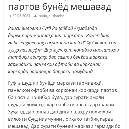
партов бунёд мешавад
20.08.2024
sado_dushanbe
Раиси вилояти Суғд Раҷаббой Аҳмадзода
директори минтақавии ширкати “Рowerchina
Hebei engineering corporation Iimited” Ху Сяоянро ба
ҳузур пазируфт. Дар мулоқот ҷонибҳо масъалаҳои
татбиқи лоиҳаҳо дар самти бунёди маркази
гармидиҳӣ, панелҳои офтобӣ ва корхонаи
коркарди партовро баррасӣ намуданд.
Гуфта шуд, ки бунёди маркази гармидиҳӣ,
панелҳои офтобӣ ва корхонаи коркарди партов
ба нафъи ҷонибҳо буда, дар сурати амалӣ
шудани лоиҳаҳо дар навбати аввал дар шаҳри
Хуҷанд, дар оянда дар дигар шаҳру ноҳияҳои
вилояти Суғд низ чунин лоиҳаҳо татбиқ карда
мешавад. Дар сурати бунёди маркази гармидӣ бо