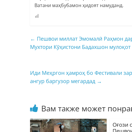
Ватани маҳбубамон ҳидоят намуданд.
←
Пешвои миллат Эмомалӣ Раҳмон дар
Мухтори Кӯҳистони Бадахшон мулоқот
Иди Меҳргон ҳамроҳ бо Фестивали за
ангур баргузор мегардад
→
Вам также может понра
Оғози 
Пешвои