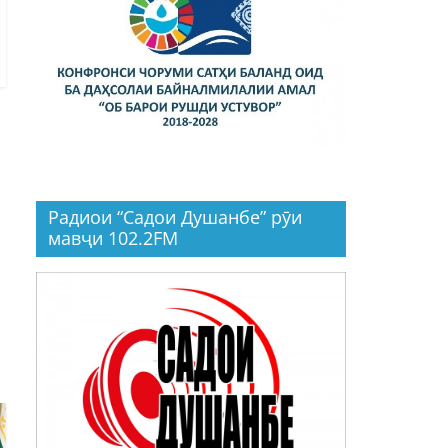
Радиои “Садои Душанбе” рӯи
мавҷи 102.2FM