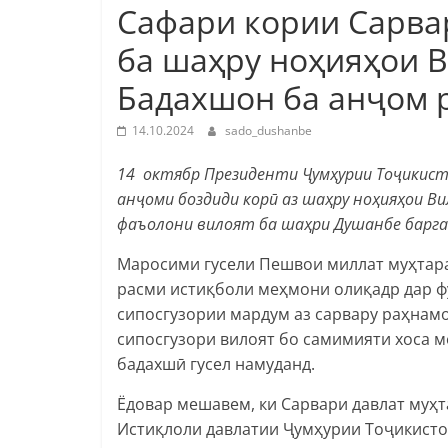
Сафари кории Сарва
ба шаҳру ноҳияҳои 
Бадахшон ба анҷом 
14.10.2024
sado_dushanbe
14 октябр Президенти Ҷумҳурии Тоҷикист
анҷоми боздиди корӣ аз шаҳру ноҳияҳои 
фаъолони вилоят ба шаҳри Душанбе барг
Маросими гусели Пешвои миллат муҳтара
расми истиқболи меҳмони олиқадр дар ф
сипосгузории мардум аз сарвару раҳнамо
сипосгузори вилоят бо самимияти хоса 
бадахшӣ гусел намуданд.
Ёдовар мешавем, ки Сарвари давлат муҳ
Истиқлоли давлатии Ҷумҳурии Тоҷикистон