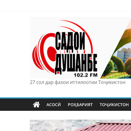
Skip
to
content
27 сол дар фазои иттилоотии Тоҷикистон
АСОСӢ
РОҲБАРИЯТ
ТОҶИКИСТОН