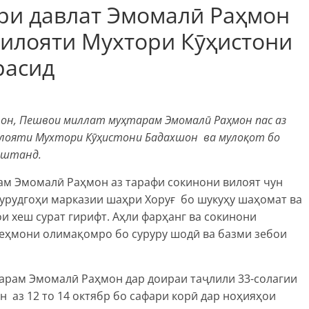
ри давлат Эмомалӣ Раҳмон
Вилояти Мухтори Кӯҳистони
расид
он, Пешвои миллат муҳтарам Эмомалӣ Раҳмон пас аз
Вилояти Мухтори Кӯҳистони Бадахшон ва мулоқот бо
аштанд.
м Эмомалӣ Раҳмон аз тарафи сокинони вилоят чун
урудгоҳи марказии шаҳри Хоруғ бо шукуҳу шаҳомат ва
и хеш сурат гирифт. Аҳли фарҳанг ва сокинони
меҳмони олимақомро бо суруру шодӣ ва базми зебои
тарам Эмомалӣ Раҳмон дар доираи таҷлили 33-солагии
 аз 12 то 14 октябр бо сафари корӣ дар ноҳияҳои