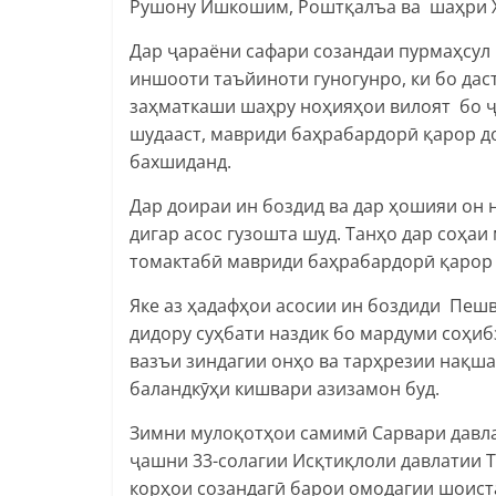
Рушону Ишкошим, Роштқалъа ва шаҳри Х
Дар ҷараёни сафари созандаи пурмаҳсул
иншооти таъйиноти гуногунро, ки бо дас
заҳматкаши шаҳру ноҳияҳои вилоят бо ҷ
шудааст, мавриди баҳрабардорӣ қарор до
бахшиданд.
Дар доираи ин боздид ва дар ҳошияи он 
дигар асос гузошта шуд. Танҳо дар соҳаи
томактабӣ мавриди баҳрабардорӣ қарор 
Яке аз ҳадафҳои асосии ин боздиди Пе
дидору суҳбати наздик бо мардуми соҳи
вазъи зиндагии онҳо ва тарҳрезии нақш
баландкӯҳи кишвари азизамон буд.
Зимни мулоқотҳои самимӣ Сарвари давл
ҷашни 33-солагии Исқтиқлоли давлатии Т
корҳои созандагӣ барои омодагии шоиста