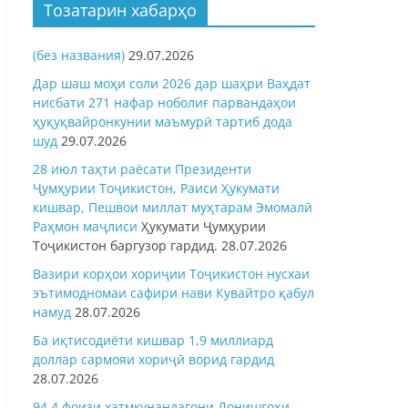
Тозатарин хабарҳо
(без названия)
29.07.2026
Дар шаш моҳи соли 2026 дар шаҳри Ваҳдат
нисбати 271 нафар ноболиғ парвандаҳои
ҳуқуқвайронкунии маъмурӣ тартиб дода
шуд
29.07.2026
28 июл таҳти раёсати Президенти
Ҷумҳурии Тоҷикистон, Раиси Ҳукумати
кишвар, Пешвои миллат муҳтарам Эмомалӣ
Раҳмон
маҷлиси
Ҳукумати Ҷумҳурии
Тоҷикистон баргузор гардид.
28.07.2026
Вазири корҳои хориҷии Тоҷикистон нусхаи
эътимодномаи сафири нави Кувайтро қабул
намуд
28.07.2026
Ба иқтисодиёти кишвар 1,9 миллиард
доллар сармояи хориҷӣ ворид гардид
28.07.2026
94,4 фоизи хатмкунандагони Донишгоҳи