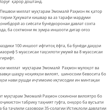
оруғ қарор доштанд.
 Пешвои миллат муҳтарам Эмомалӣ Раҳмон як қатор
тгирии Ҳукумати кишвар ва аз тарафи мардуми
онибдорӣ аз сиёсати бунёдкоронаи давлат сохта
да, ба сохтмони як зумра иншооти дигар оғоз
наздики 100 иншоот ифтитоҳ ёфта, ба бунёди даҳҳои
 маориф 5 муассисаи таҳсилоти умумӣ ва 8 муассисаи
гирифт.
швои миллат муҳтарам Эмомалӣ Раҳмон мулоқот ва
бзавқи шаҳру ноҳияҳои вилоят, шиносоии бевосита бо
аҳои нави рушди иҷтимоию иқтисодии ин минтақаи
ат муҳтарам Эмомалӣ Раҳмон сокинони вилоятро бо
оҷикистон табрику таҳният гуфта, онҳоро ба вусъати
 ба таҷлили сазовори 35-солагии Истиқлоли давлатии