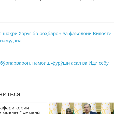
 шаҳри Хоруғ бо роҳбарон ва фаъолони Вилояти
 намуданд
рбӯрпарварон, намоиш-фурӯши асал ва Иди себу
виться
сафари кории
 миллат Эмомалӣ