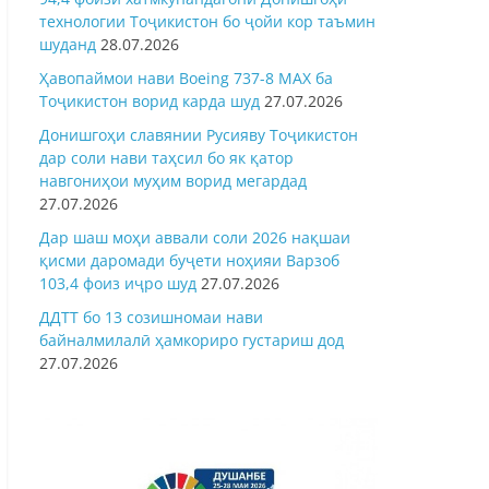
технологии Тоҷикистон бо ҷойи кор таъмин
шуданд
28.07.2026
Ҳавопаймои нави Boeing 737-8 MAX ба
Тоҷикистон ворид карда шуд
27.07.2026
Донишгоҳи славянии Русияву Тоҷикистон
дар соли нави таҳсил бо як қатор
навгониҳои муҳим ворид мегардад
27.07.2026
Дар шаш моҳи аввали соли 2026 нақшаи
қисми даромади буҷети ноҳияи Варзоб
103,4 фоиз иҷро шуд
27.07.2026
ДДТТ бо 13 созишномаи нави
байналмилалӣ ҳамкориро густариш дод
27.07.2026