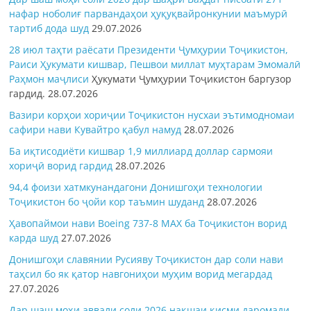
нафар ноболиғ парвандаҳои ҳуқуқвайронкунии маъмурӣ
тартиб дода шуд
29.07.2026
28 июл таҳти раёсати Президенти Ҷумҳурии Тоҷикистон,
Раиси Ҳукумати кишвар, Пешвои миллат муҳтарам Эмомалӣ
Раҳмон
маҷлиси
Ҳукумати Ҷумҳурии Тоҷикистон баргузор
гардид.
28.07.2026
Вазири корҳои хориҷии Тоҷикистон нусхаи эътимодномаи
сафири нави Кувайтро қабул намуд
28.07.2026
Ба иқтисодиёти кишвар 1,9 миллиард доллар сармояи
хориҷӣ ворид гардид
28.07.2026
94,4 фоизи хатмкунандагони Донишгоҳи технологии
Тоҷикистон бо ҷойи кор таъмин шуданд
28.07.2026
Ҳавопаймои нави Boeing 737-8 MAX ба Тоҷикистон ворид
карда шуд
27.07.2026
Донишгоҳи славянии Русияву Тоҷикистон дар соли нави
таҳсил бо як қатор навгониҳои муҳим ворид мегардад
27.07.2026
Дар шаш моҳи аввали соли 2026 нақшаи қисми даромади