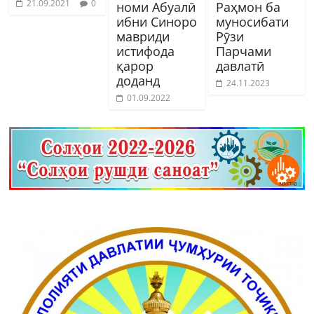
21.09.2021
0
номи Абуалӣ
Раҳмон ба
ибни Синоро
муносибати
мавриди
Рӯзи
истифода
Парчами
қарор
давлатӣ
доданд
24.11.2023
01.09.2022