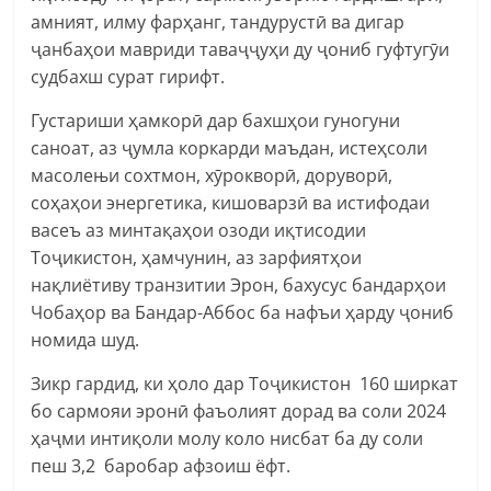
амният, илму фарҳанг, тандурустӣ ва дигар
ҷанбаҳои мавриди таваҷҷуҳи ду ҷониб гуфтугӯи
судбахш сурат гирифт.
Густариши ҳамкорӣ дар бахшҳои гуногуни
саноат, аз ҷумла коркарди маъдан, истеҳсоли
масолењи сохтмон, хӯрокворӣ, доруворӣ,
соҳаҳои энергетика, кишоварзӣ ва истифодаи
васеъ аз минтақаҳои озоди иқтисодии
Тоҷикистон, ҳамчунин, аз зарфиятҳои
нақлиётиву транзитии Эрон, бахусус бандарҳои
Чобаҳор ва Бандар-Аббос ба нафъи ҳарду ҷониб
номида шуд.
Зикр гардид, ки ҳоло дар Тоҷикистон 160 ширкат
бо сармояи эронӣ фаъолият дорад ва соли 2024
ҳаҷми интиқоли молу коло нисбат ба ду соли
пеш 3,2 баробар афзоиш ёфт.