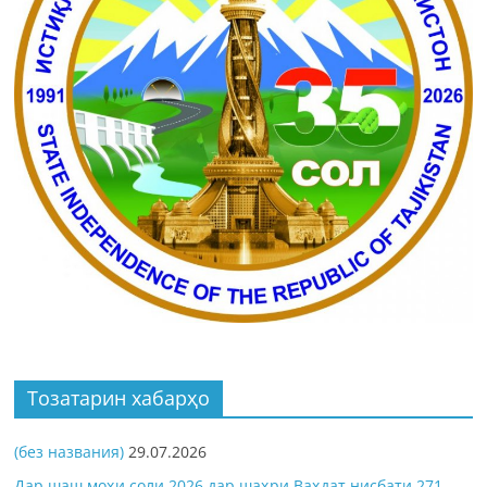
Тозатарин хабарҳо
(без названия)
29.07.2026
Дар шаш моҳи соли 2026 дар шаҳри Ваҳдат нисбати 271