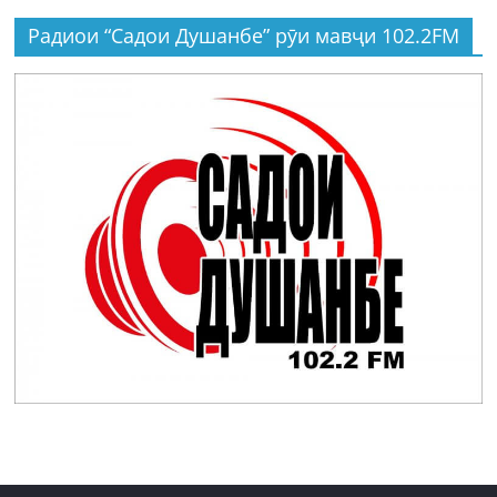
Радиои “Садои Душанбе” рӯи мавҷи 102.2FM