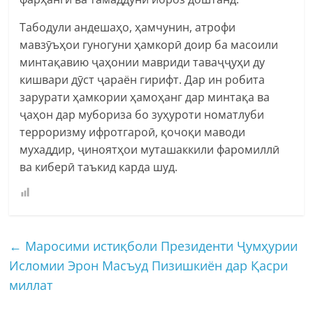
Табодули андешаҳо, ҳамчунин, атрофи
мавзӯъҳои гуногуни ҳамкорӣ доир ба масоили
минтақавию ҷаҳонии мавриди таваҷҷуҳи ду
кишвари дӯст ҷараён гирифт. Дар ин робита
зарурати ҳамкории ҳамоҳанг дар минтақа ва
ҷаҳон дар мубориза бо зуҳуроти номатлуби
терроризму ифротгароӣ, қочоқи маводи
мухаддир, ҷиноятҳои муташаккили фаромиллӣ
ва киберӣ таъкид карда шуд.
←
Маросими истиқболи Президенти Ҷумҳурии
Исломии Эрон Масъуд Пизишкиён дар Қасри
миллат