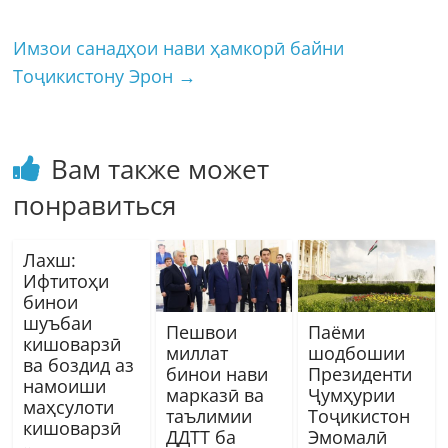
Имзои санадҳои нави ҳамкорӣ байни
Тоҷикистону Эрон
→
Вам также может
понравиться
Лахш:
Ифтитоҳи
бинои
шуъбаи
Пешвои
Паёми
кишоварзӣ
миллат
шодбошии
ва боздид аз
бинои нави
Президенти
намоиши
марказӣ ва
Ҷумҳурии
маҳсулоти
таълимии
Тоҷикистон
кишоварзӣ
ДДТТ ба
Эмомалӣ