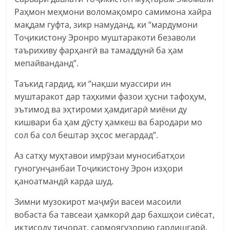
Раҳмон меҳмони воломақомро самимона хайра
мақдам гуфта, зикр намуданд, ки “мардумони
Тоҷикистону Эронро муштаракоти безаволи
таърихиву фарҳангӣ ва тамаддунӣ ба ҳам
мепайванданд”.
Таъкид гардид, ки “нақши муассири ин
муштаракот дар таҳкими фазои ҳусни тафоҳум,
эътимод ва эҳтироми ҳамдигарӣ миёни ду
кишвари ба ҳам дӯсту ҳамкеш ва бародари мо
сол ба сол бештар эҳсос мегардад”.
Аз сатҳу муҳтавои имрӯзаи муносибатҳои
гуногунҷанбаи Тоҷикистону Эрон изҳори
қаноатмандӣ карда шуд.
Зимни музокирот маҷмӯи васеи масоили
вобаста ба тавсеаи ҳамкорӣ дар бахшҳои сиёсат,
иқтисоду тиҷорат, сармоягузорию гардишгарӣ,