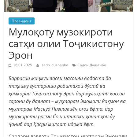
Президент
Мулоқоту музокироти
сатҳи олии Тоҷикистону
Эрон
16.01.2025
sado_dushanbe
Садои Душанбе
Баррасии маҷмуи васеи масоили вобаста ба
таҳкиму густариши робитаҳои дӯстӣ ва
ҳамкории Тоҷикистону Эрон дар мулоқоти хоссаи
сарони ду давлат – муҳтарам Эмомалӣ Раҳмон ва
муҳтарам Масъуд Пизишкиён оғоз ёфта, дар
музокироти расмӣ бо иштироки ҳайатҳои ду
ҷониб дар Қасри миллат идома ёфт.
Сарвари давлати Тоҷикистон муҳтарам Эмомалӣ