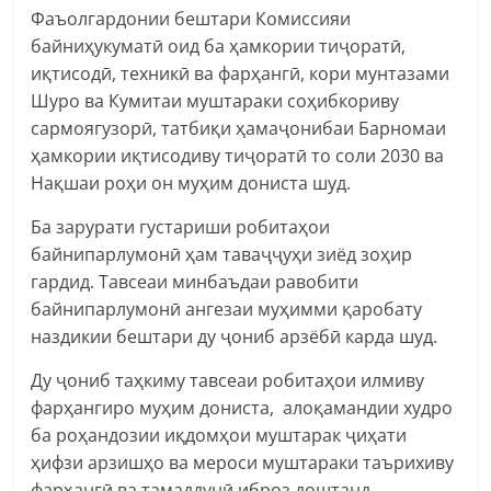
Фаъолгардонии бештари Комиссияи
байниҳукуматӣ оид ба ҳамкории тиҷоратӣ,
иқтисодӣ, техникӣ ва фарҳангӣ, кори мунтазами
Шуро ва Кумитаи муштараки соҳибкориву
сармоягузорӣ, татбиқи ҳамаҷонибаи Барномаи
ҳамкории иқтисодиву тиҷоратӣ то соли 2030 ва
Нақшаи роҳи он муҳим дониста шуд.
Ба зарурати густариши робитаҳои
байнипарлумонӣ ҳам таваҷҷуҳи зиёд зоҳир
гардид. Тавсеаи минбаъдаи равобити
байнипарлумонӣ ангезаи муҳимми қаробату
наздикии бештари ду ҷониб арзёбӣ карда шуд.
Ду ҷониб таҳкиму тавсеаи робитаҳои илмиву
фарҳангиро муҳим дониста, алоқамандии худро
ба роҳандозии иқдомҳои муштарак ҷиҳати
ҳифзи арзишҳо ва мероси муштараки таърихиву
фарҳангӣ ва тамаддунӣ иброз доштанд.