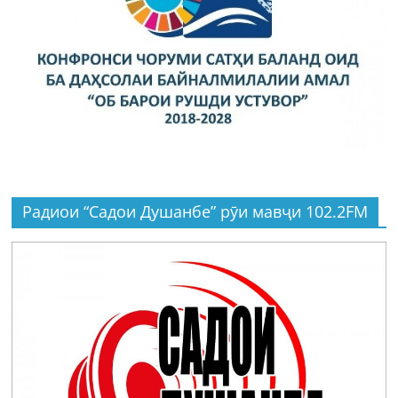
Радиои “Садои Душанбе” рӯи мавҷи 102.2FM