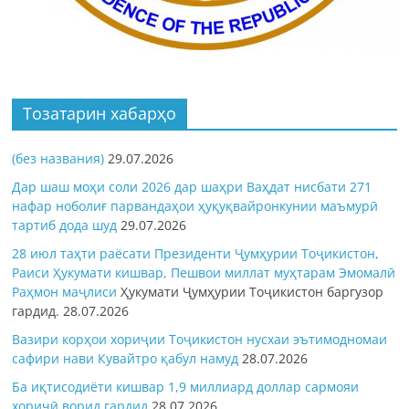
Тозатарин хабарҳо
(без названия)
29.07.2026
Дар шаш моҳи соли 2026 дар шаҳри Ваҳдат нисбати 271
нафар ноболиғ парвандаҳои ҳуқуқвайронкунии маъмурӣ
тартиб дода шуд
29.07.2026
28 июл таҳти раёсати Президенти Ҷумҳурии Тоҷикистон,
Раиси Ҳукумати кишвар, Пешвои миллат муҳтарам Эмомалӣ
Раҳмон
маҷлиси
Ҳукумати Ҷумҳурии Тоҷикистон баргузор
гардид.
28.07.2026
Вазири корҳои хориҷии Тоҷикистон нусхаи эътимодномаи
сафири нави Кувайтро қабул намуд
28.07.2026
Ба иқтисодиёти кишвар 1,9 миллиард доллар сармояи
хориҷӣ ворид гардид
28.07.2026