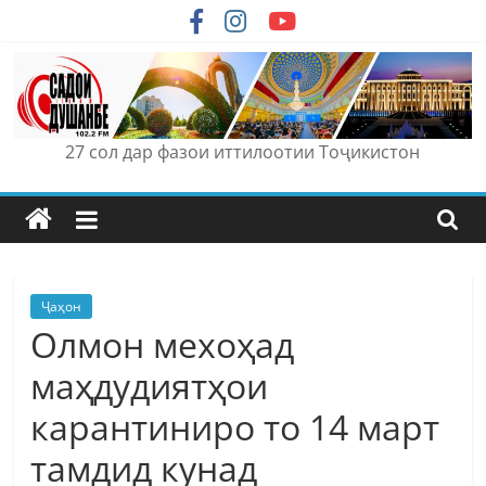
Skip
to
content
27 сол дар фазои иттилоотии Тоҷикистон
Ҷаҳон
Олмон мехоҳад
маҳдудиятҳои
карантиниро то 14 март
тамдид кунад