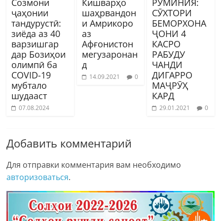
Созмони
Кишварҳо
РУМИНИЯ:
ҷаҳонии
шаҳрвандон
СӮХТОРИ
тандурустӣ:
и Амрикоро
БЕМОРХОНА
зиёда аз 40
аз
ҶОНИ 4
варзишгар
Афғонистон
КАСРО
дар Бозиҳои
мегузаронан
РАБУДУ
олимпӣ ба
д
ЧАНДИ
COVID-19
ДИГАРРО
14.09.2021
0
мубтало
МАҶРӮҲ
шудааст
КАРД
07.08.2024
29.01.2021
0
Добавить комментарий
Для отправки комментария вам необходимо
авторизоваться
.