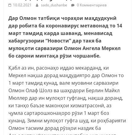
10.02.2021
sado_dushanbe
0 Комментариев
Дар Олмон татбиқи чораҳои маҳдудкунӣ
дар робита ба коронавирус метавонад то 14
март тамдид карда шаванд, менависад
хабаргузории “Новости” дар такя ба
мулоқоти сарвазири Олмон Ангела Меркел
бо сарони минтақа рӯзи чоршанбе.
Қабл аз ин, расонаҳо иддао мекарданд, ки
Меркел нақша дорад маҳдудиятро дар Олмон то
1 март тамдид кунад, вале муовини сарвазири
Олмон Олаф Шолз ва шаҳрдори Берлин Майкл
Мюллер дар ин мулоқот гуфтанд, нақша доранд,
ки танҳо баъзе маконҳои хизматрасонӣ, аз
ҷумла сартарошхонаҳоро рӯзи 1 март боз
кунанд. Зимни мулоқот гуфта шуд, ки роҳбарияти
Олмон тасмим дорад рӯзҳои наздик ба