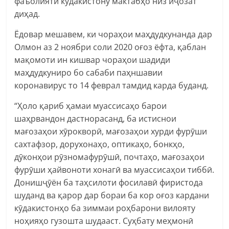
фаъолияти кӯдакистону мактабҳо низ иҷозат
диҳад.
Ёдовар мешавем, ки чораҳои маҳдудкунанда дар
Олмон аз 2 ноябри соли 2020 оғоз ёфта, қаблан
мақомоти ин кишвар чораҳои шадиди
маҳдудкуниро бо сабаби паҳншавии
коронавирус то 14 феврал тамдид карда буданд.
“Ҳоло қариб ҳамаи муассисаҳо барои
шаҳрвандон дастнорасанд, ба истиснои
мағозаҳои хӯрокворӣ, мағозаҳои хурди фурӯши
сахтафзор, дорухонаҳо, оптикаҳо, бонкҳо,
дӯконҳои рӯзномафурӯшӣ, почтаҳо, мағозаҳои
фурӯши ҳайвоноти хонагӣ ва муассисаҳои тиббӣ.
Донишҷӯён ба таҳсилоти фосилавӣ фиристода
шуданд ва қарор дар бораи ба кор оғоз кардани
кӯдакистонҳо ба зиммаи роҳбарони вилояту
ноҳияҳо гузошта шудааст. Суҳбату меҳмонӣ