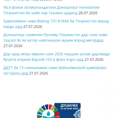
94,4 фоизи хатмкунандагони Донишгоҳи технологии
Тоҷикистон бо ҷойи кор таъмин шуданд
28.07.2026
Ҳавопаймои нави Boeing 737-8 MAX ба Тоҷикистон ворид
карда шуд
27.07.2026
Донишгоҳи славянии Русияву Тоҷикистон дар соли нави
таҳсил бо як қатор навгониҳои муҳим ворид мегардад
27.07.2026
Дар шаш моҳи аввали соли 2026 нақшаи қисми даромади
буҷети ноҳияи Варзоб 103,4 фоиз иҷро шуд
27.07.2026
ДДТТ бо 13 созишномаи нави байналмилалӣ ҳамкориро
густариш дод
27.07.2026