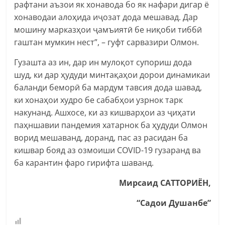
рафтани аъзои як хонавода бо як нафари дигар ё
хонаводаи алоҳида иҷозат дода мешавад. Дар
мошину марказҳои ҷамъиятӣ бе ниқоби тиббӣ
гаштан мумкин нест”, – гуфт сарвазири Олмон.
Гузашта аз ин, дар ин мулоқот супориш дода
шуд, ки дар ҳудуди минтақаҳои дорои динамикаи
баланди беморӣ ба мардум тавсия дода шавад,
ки хонаҳои худро бе сабабҳои узрнок тарк
накунанд. Ашхосе, ки аз кишварҳои аз ҷиҳати
паҳншавии пандемия хатарнок ба ҳудуди Олмон
ворид мешаванд, доранд, пас аз расидан ба
кишвар бояд аз озмоиши COVID-19 гузаранд ва
ба карантин фаро гирифта шаванд.
Мирсаид САТТОРИЁН,
“Садои Душанбе”