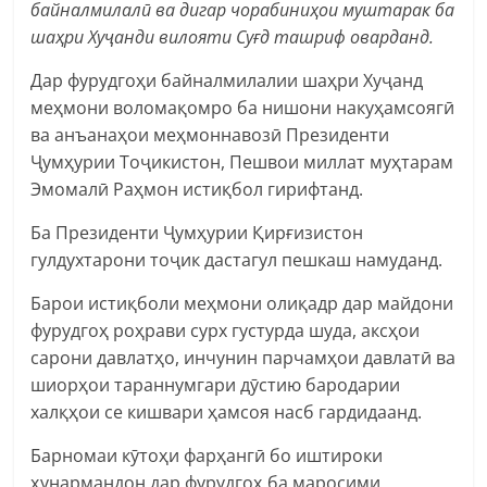
байналмилалӣ ва дигар чорабиниҳои муштарак ба
шаҳри Хуҷанди вилояти Суғд ташриф оварданд.
Дар фурудгоҳи байналмилалии шаҳри Хуҷанд
меҳмони воломақомро ба нишони накуҳамсоягӣ
ва анъанаҳои меҳмоннавозӣ Президенти
Ҷумҳурии Тоҷикистон, Пешвои миллат муҳтарам
Эмомалӣ Раҳмон истиқбол гирифтанд.
Ба Президенти Ҷумҳурии Қирғизистон
гулдухтарони тоҷик дастагул пешкаш намуданд.
Барои истиқболи меҳмони олиқадр дар майдони
фурудгоҳ роҳрави сурх густурда шуда, аксҳои
сарони давлатҳо, инчунин парчамҳои давлатӣ ва
шиорҳои тараннумгари дӯстию бародарии
халқҳои се кишвари ҳамсоя насб гардидаанд.
Барномаи кӯтоҳи фарҳангӣ бо иштироки
ҳунармандон дар фурудгоҳ ба маросими