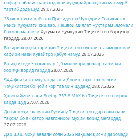
нафар ноболиғ парвандаҳои ҳуқуқвайронкунии маъмурӣ
тартиб дода шуд
29.07.2026
28 июл таҳти раёсати Президенти Ҷумҳурии Тоҷикистон,
Раиси Ҳукумати кишвар, Пешвои миллат муҳтарам Эмомалӣ
Раҳмон
маҷлиси
Ҳукумати Ҷумҳурии Тоҷикистон баргузор
гардид.
28.07.2026
Вазири корҳои хориҷии Тоҷикистон нусхаи эътимодномаи
сафири нави Кувайтро қабул намуд
28.07.2026
Ба иқтисодиёти кишвар 1,9 миллиард доллар сармояи
хориҷӣ ворид гардид
28.07.2026
94,4 фоизи хатмкунандагони Донишгоҳи технологии
Тоҷикистон бо ҷойи кор таъмин шуданд
28.07.2026
Ҳавопаймои нави Boeing 737-8 MAX ба Тоҷикистон ворид
карда шуд
27.07.2026
Донишгоҳи славянии Русияву Тоҷикистон дар соли нави
таҳсил бо як қатор навгониҳои муҳим ворид мегардад
27.07.2026
Дар шаш моҳи аввали соли 2026 нақшаи қисми даромади