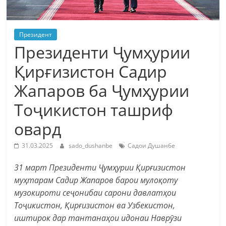
Президент
Президенти Ҷумҳурии
Қирғизистон Садир
Жапаров ба Ҷумҳурии
Тоҷикистон ташриф
овард
31.03.2025
sado_dushanbe
Садои Душанбе
31 март Президенти Ҷумҳурии Қирғизистон
муҳтарам Садир Жапаров барои мулоқоту
музокироти сеҷонибаи сарони давлатҳои
Тоҷикистон, Қирғизистон ва Узбекистон,
иштирок дар тантанаҳои идонаи Наврӯзи