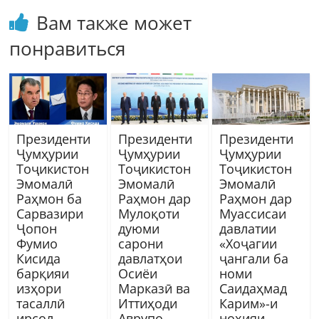
Вам также может
понравиться
Президенти
Президенти
Президенти
Ҷумҳурии
Ҷумҳурии
Ҷумҳурии
Тоҷикистон
Тоҷикистон
Тоҷикистон
Эмомалӣ
Эмомалӣ
Эмомалӣ
Раҳмон ба
Раҳмон дар
Раҳмон дар
Сарвазири
Мулоқоти
Муассисаи
Ҷопон
дуюми
давлатии
Фумио
сарони
«Хоҷагии
Кисида
давлатҳои
ҷангали ба
барқияи
Осиёи
номи
изҳори
Марказӣ ва
Саидаҳмад
тасаллӣ
Иттиҳоди
Карим»-и
ирсол
Аврупо
ноҳияи