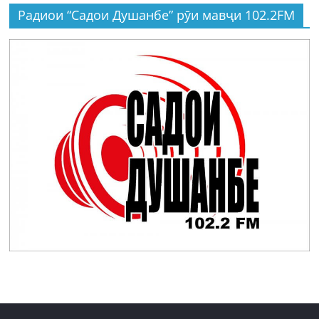
Радиои “Садои Душанбе” рӯи мавҷи 102.2FM