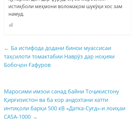
истиқболи меҳмони воломақом шукӯҳи хос зам
намуд.
←
Ба истифода додани бинои муассисаи
таҳсилоти томактабии Наврӯз дар ноҳияи
Бобоҷон Ғафуров
Маросими имзои санад байни Тоҷикистону
Қирғизистон ва ба кор андохтани хатти
интиқоли барқи 500 кВ «Датка-Суғд»-и лоиҳаи
CASA-1000
→