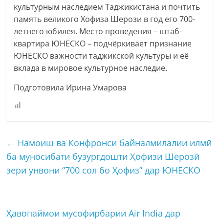
культурным наследием Таджикистана и почтить
память великого Хофиза Шерози в год его 700-
летнего юбилея. Место проведения – штаб-
квартира ЮНЕСКО – подчёркивает признание
ЮНЕСКО важности таджикской культуры и её
вклада в мировое культурное наследие.
Подготовила Ирина Умарова
←
Намоиш ва Конфронси байналмилалии илмӣ
ба муносибати бузургдошти Ҳофизи Шерозӣ
зери унвони “700 сол бо Ҳофиз” дар ЮНЕСКО
Ҳавопаймои мусофирбарии Air India дар