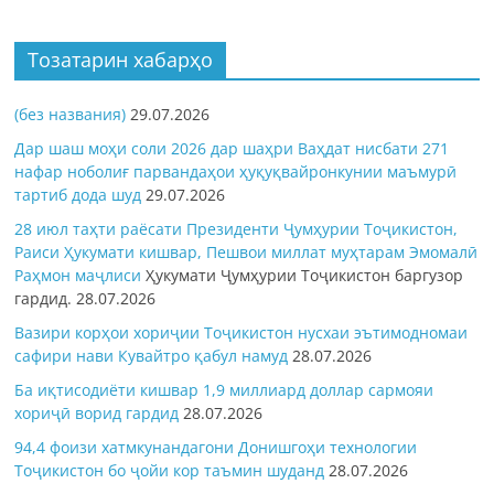
Тозатарин хабарҳо
(без названия)
29.07.2026
Дар шаш моҳи соли 2026 дар шаҳри Ваҳдат нисбати 271
нафар ноболиғ парвандаҳои ҳуқуқвайронкунии маъмурӣ
тартиб дода шуд
29.07.2026
28 июл таҳти раёсати Президенти Ҷумҳурии Тоҷикистон,
Раиси Ҳукумати кишвар, Пешвои миллат муҳтарам Эмомалӣ
Раҳмон
маҷлиси
Ҳукумати Ҷумҳурии Тоҷикистон баргузор
гардид.
28.07.2026
Вазири корҳои хориҷии Тоҷикистон нусхаи эътимодномаи
сафири нави Кувайтро қабул намуд
28.07.2026
Ба иқтисодиёти кишвар 1,9 миллиард доллар сармояи
хориҷӣ ворид гардид
28.07.2026
94,4 фоизи хатмкунандагони Донишгоҳи технологии
Тоҷикистон бо ҷойи кор таъмин шуданд
28.07.2026