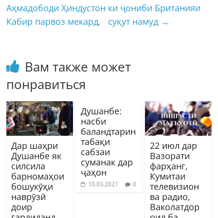
Аҳмадободи Ҳиндустон ки ҷониби Британияи
Кабир парвоз мекард, суқут намуд
→
Вам также может
понравиться
Душанбе:
насби
баландтарин
табақи
Дар шаҳри
22 июл дар
сабзаи
Душанбе як
Вазорати
суманак дар
силсила
фарҳанг,
ҷаҳон
барномаҳои
Кумитаи
10.03.2021
0
бошукӯҳи
телевизион
наврӯзӣ
ва радио,
доир
Ваколатдор
гардиданд
оид ба