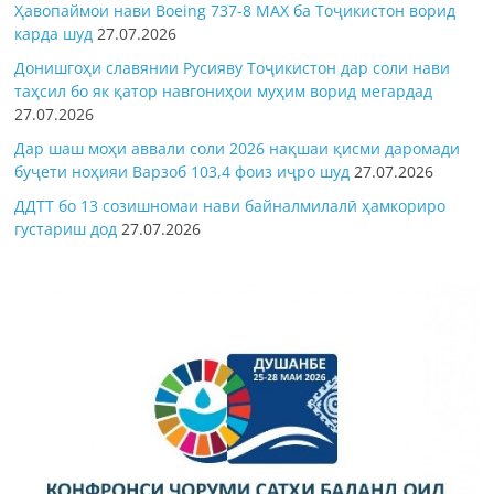
Ҳавопаймои нави Boeing 737-8 MAX ба Тоҷикистон ворид
карда шуд
27.07.2026
Донишгоҳи славянии Русияву Тоҷикистон дар соли нави
таҳсил бо як қатор навгониҳои муҳим ворид мегардад
27.07.2026
Дар шаш моҳи аввали соли 2026 нақшаи қисми даромади
буҷети ноҳияи Варзоб 103,4 фоиз иҷро шуд
27.07.2026
ДДТТ бо 13 созишномаи нави байналмилалӣ ҳамкориро
густариш дод
27.07.2026