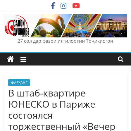
Skip
to
content
27 сол дар фазои иттилоотии Тоҷикистон
ФАРҲАНГ
В штаб-квартире
ЮНЕСКО в Париже
состоялся
торжественный «Вечер