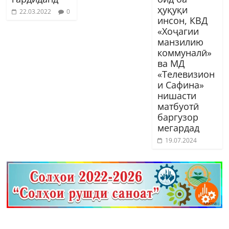
ҳуқуқи
22.03.2022
0
инсон, КВД
«Хоҷагии
манзилию
коммуналӣ»
ва МД
«Телевизион
и Сафина»
нишасти
матбуотӣ
баргузор
мегардад
19.07.2024