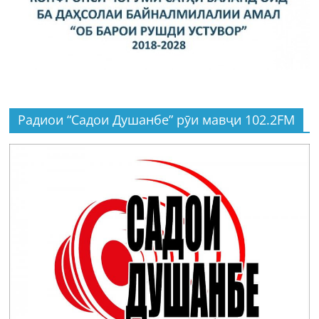
Радиои “Садои Душанбе” рӯи мавҷи 102.2FM