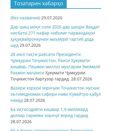
Тозатарин хабарҳо
(без названия)
29.07.2026
Дар шаш моҳи соли 2026 дар шаҳри Ваҳдат
нисбати 271 нафар ноболиғ парвандаҳои
ҳуқуқвайронкунии маъмурӣ тартиб дода
шуд
29.07.2026
28 июл таҳти раёсати Президенти
Ҷумҳурии Тоҷикистон, Раиси Ҳукумати
кишвар, Пешвои миллат муҳтарам Эмомалӣ
Раҳмон
маҷлиси
Ҳукумати Ҷумҳурии
Тоҷикистон баргузор гардид.
28.07.2026
Вазири корҳои хориҷии Тоҷикистон нусхаи
эътимодномаи сафири нави Кувайтро қабул
намуд
28.07.2026
Ба иқтисодиёти кишвар 1,9 миллиард
доллар сармояи хориҷӣ ворид гардид
28.07.2026
94,4 фоизи хатмкунандагони Донишгоҳи