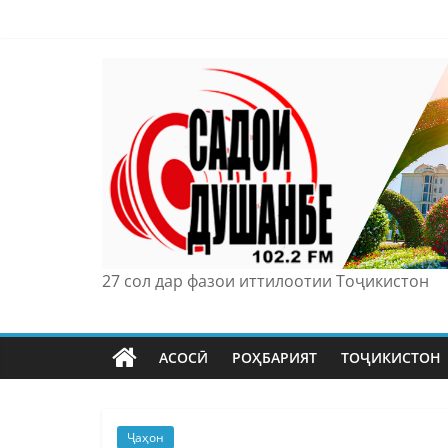
Skip
to
content
27 сол дар фазои иттилоотии Тоҷикистон
АСОСӢ
РОҲБАРИЯТ
ТОҶИКИСТОН
Ҷаҳон