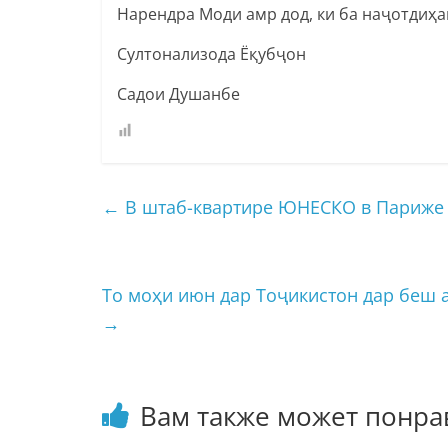
Нарендра Моди амр дод, ки ба наҷотдиҳа
Султонализода Ёқубҷон
Садои Душанбе
←
В штаб-квартире ЮНЕСКО в Париже 
То моҳи июн дар Тоҷикистон дар беш а
→
Вам также может понра