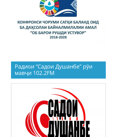
Радиои “Садои Душанбе” рӯи
мавҷи 102.2FM