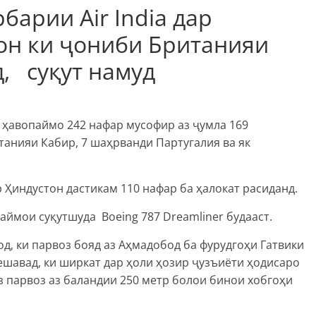
арии Air India дар
он ки ҷониби Британияи
, суқут намуд
 ҳавопаймо 242 нафар мусофир аз ҷумла 169
анияи Кабир, 7 шаҳрванди Партугалия ва як
 Ҳиндустон дастикам 110 нафар ба ҳалокат расиданд.
аймои суқутшуда Boeing 787 Dreamliner будааст.
дод, ки парвоз бояд аз Аҳмадобод ба фурудгоҳи Гатвики
ешавад, ки ширкат дар ҳоли ҳозир ҷузъиёти ҳодисаро
з парвоз аз баландии 250 метр болои бинои хобгоҳи