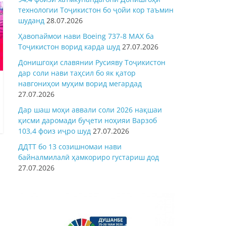
технологии Тоҷикистон бо ҷойи кор таъмин
шуданд
28.07.2026
Ҳавопаймои нави Boeing 737-8 MAX ба
Тоҷикистон ворид карда шуд
27.07.2026
Донишгоҳи славянии Русияву Тоҷикистон
дар соли нави таҳсил бо як қатор
навгониҳои муҳим ворид мегардад
27.07.2026
Дар шаш моҳи аввали соли 2026 нақшаи
қисми даромади буҷети ноҳияи Варзоб
103,4 фоиз иҷро шуд
27.07.2026
ДДТТ бо 13 созишномаи нави
байналмилалӣ ҳамкориро густариш дод
27.07.2026