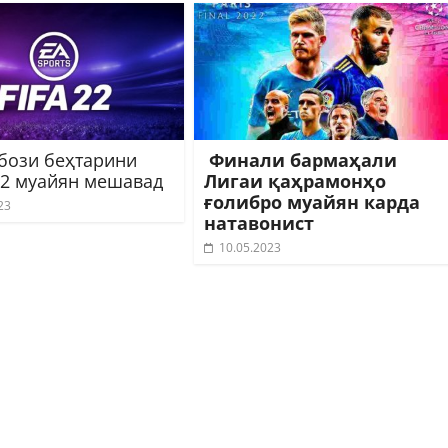
бози беҳтарини
Финали бармаҳали
22 муайян мешавад
Лигаи қаҳрамонҳо
ғолибро муайян карда
23
натавонист
10.05.2023