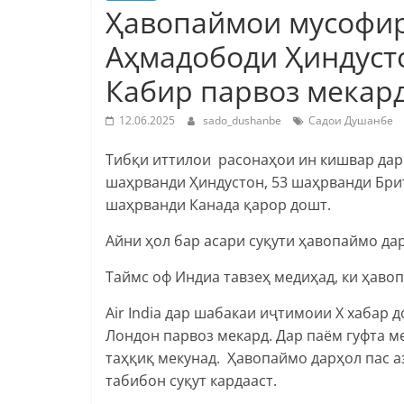
Ҳавопаймои мусофирб
Аҳмадободи Ҳиндуст
Кабир парвоз мекард
12.06.2025
sado_dushanbe
Садои Душанбе
Тибқи иттилои расонаҳои ин кишвар дар
шаҳрванди Ҳиндустон, 53 шаҳрванди Брит
шаҳрванди Канада қарор дошт.
Айни ҳол бар асари суқути ҳавопаймо дар
Таймс оф Индиа тавзеҳ медиҳад, ки ҳавоп
Air India дар шабакаи иҷтимоии X хабар 
Лондон парвоз мекард. Дар паём гуфта м
таҳқиқ мекунад. Ҳавопаймо дарҳол пас а
табибон суқут кардааст.