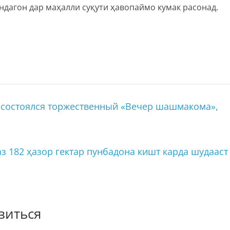
ндагон дар маҳалли суқути ҳавопаймо кумак расонад.
состоялся торжественный «Вечер шашмакома»,
з 182 ҳазор гектар пунбадона кишт карда шудааст
виться