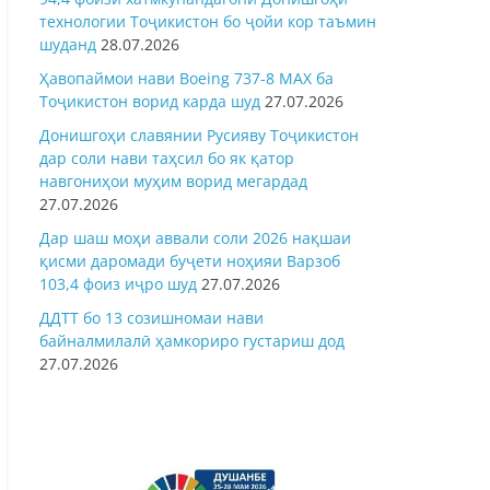
технологии Тоҷикистон бо ҷойи кор таъмин
шуданд
28.07.2026
Ҳавопаймои нави Boeing 737-8 MAX ба
Тоҷикистон ворид карда шуд
27.07.2026
Донишгоҳи славянии Русияву Тоҷикистон
дар соли нави таҳсил бо як қатор
навгониҳои муҳим ворид мегардад
27.07.2026
Дар шаш моҳи аввали соли 2026 нақшаи
қисми даромади буҷети ноҳияи Варзоб
103,4 фоиз иҷро шуд
27.07.2026
ДДТТ бо 13 созишномаи нави
байналмилалӣ ҳамкориро густариш дод
27.07.2026