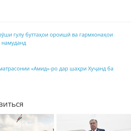
ӯши гулу буттаҳои ороишӣ ва гармхонаҳои
 намуданд
матрасонии «Амид»-ро дар шаҳри Хуҷанд ба
виться