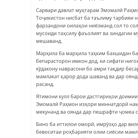
Сарвари давлат муҳтарам Эмомалӣ Раҳмон
Тоҷикистон нисбат ба таълиму тарбияи н
фарзандони оилаҳои ниёзманд сол то со
мусоиди таҳсилу фаъолият ва зиндагии 
мешаванд.
Марҳила ба марҳила таҳким бахшидан ба
бепарасторон имкон дод, ки сифати ниго
кӯдакону наврасони бо амри тақдир бес
мамлакат қарор дода шаванд ва дар оян
расанд.
Ятимони кулл барои дастгириҳои доимии
Эмомалӣ Раҳмон изҳори миннатдорӣ намуд
мекунанд ва оянда дар пешрафти ҷомеа с
Бино ба иттилои оморӣ, имрӯзҳо дар вило
бевоситаи роҳбарияти олии сиёсии мамл