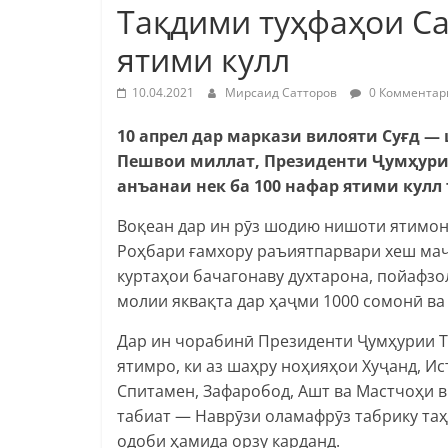
Тақдими туҳфаҳои Са
ятими кулл
10.04.2021
Мирсаид Сатторов
0 Комментар
10 апрел дар маркази вилояти Суғд —
Пешвои миллат, Президенти Ҷумҳури
анъанаи нек ба 100 нафар ятими кул
Воқеан дар ин рӯз шодию нишоти ятимонр
Роҳбари ғамхору раъиятпарвари хеш маҷ
куртаҳои бачагонаву духтарона, пойафзо
молии яквақта дар ҳаҷми 1000 сомонӣ ва
Дар ин чорабинӣ Президенти Ҷумҳурии 
ятимро, ки аз шаҳру ноҳияҳои Хуҷанд, Ис
Спитамен, Зафаробод, Ашт ва Мастчоҳи в
табиат — Наврӯзи оламафрӯз табрику таҳн
одоби ҳамида орзу карданд.