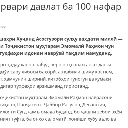
рвари давлат ба 100 нафар
иев
 шаҳри Хуҷанд Асосгузори сулҳу ваҳдати миллӣ —
и Тоҷикистон муҳтарам Эмомалӣ Раҳмон чун
л туҳфаҳои идонаи наврӯзӣ тақдим намуданд.
о ҳадду канор набуд, зеро онҳо шахсан аз дасти
мӯи сару либоси баҳорӣ, аз қабили шиму костюм,
л, ҳамчунин ширинӣ, китобҳои гуногун ва кумаки
 дигар туҳфаҳои арзишманд гирифтанд.
Тоҷикистон муҳтарам Эмомалӣ Раҳмон наврасони
тиқлол, Панҷакент, Ҷаббор Расулов, Деваштич,
илояти Суғд ҷамъ омада буданд, бо ҷашни зебои эҳёи
ият гуфта, ба онҳо саломатӣ, хониши хубу аъло ва