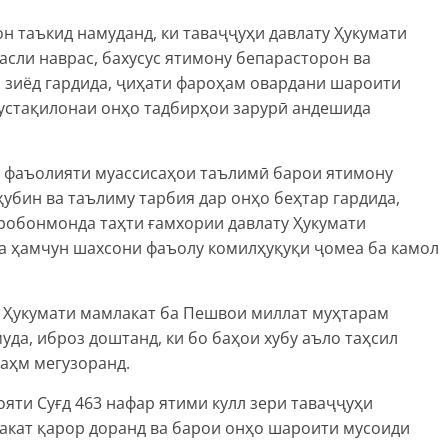
 таъкид намуданд, ки таваҷҷуҳи давлату Ҳукумати
асли наврас, бахусус ятимону бепарасторон ва
л зиёд гардида, ҷиҳати фароҳам овардани шароити
мустақилонаи онҳо тадбирҳои зарурӣ андешида
 фаъолияти муассисаҳои таълимӣ барои ятимону
ҳубин ва таълиму тарбия дар онҳо беҳтар гардида,
аробонмонда таҳти ғамхории давлату Ҳукумати
да ҳамчун шахсони фаъолу комилҳуқуқи ҷомеа ба камол
 Ҳукумати мамлакат ба Пешвои миллат муҳтарам
а, иброз доштанд, ки бо баҳои хубу аъло таҳсил
аҳм мегузоранд.
яти Суғд 463 нафар ятими кулл зери таваҷҷуҳи
акат қарор доранд ва барои онҳо шароити мусоиди