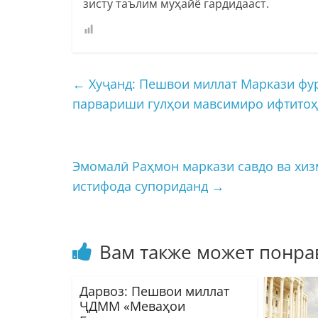
зисту таълим муҳайё гардидааст.
←
Хуҷанд: Пешвои миллат Маркази фур
парвариши гулҳои мавсимиро ифтитоҳ
Эмомалӣ Раҳмон маркази савдо ва хиз
истифода супориданд
→
Вам также может понра
Дарвоз: Пешвои миллат
ҶДММ «Меваҳои