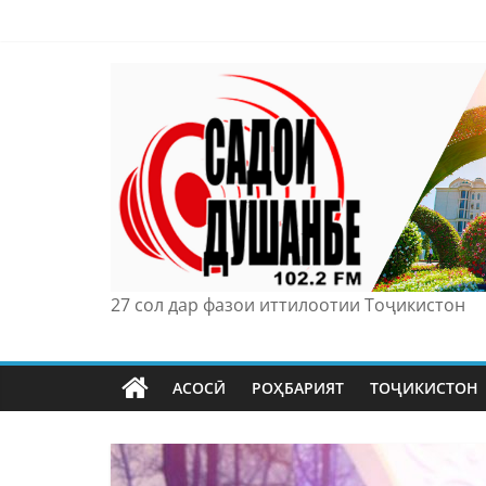
Skip
to
content
27 сол дар фазои иттилоотии Тоҷикистон
АСОСӢ
РОҲБАРИЯТ
ТОҶИКИСТОН