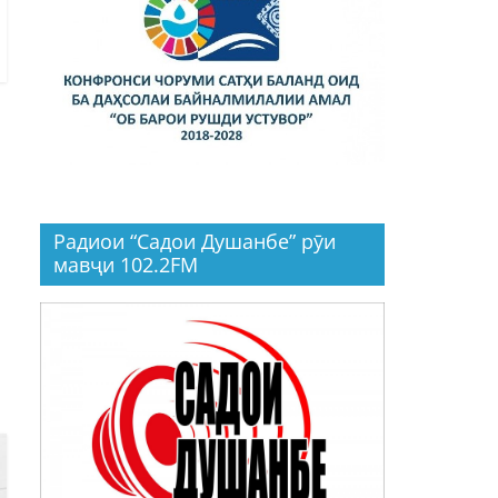
Радиои “Садои Душанбе” рӯи
мавҷи 102.2FM