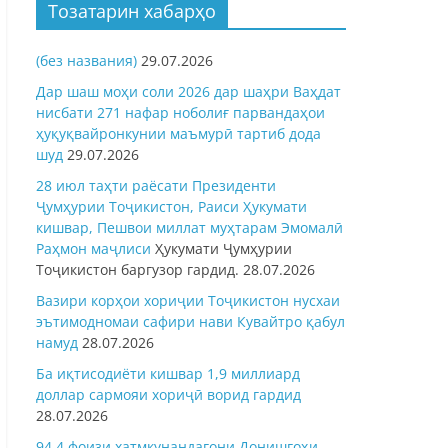
Тозатарин хабарҳо
(без названия)
29.07.2026
Дар шаш моҳи соли 2026 дар шаҳри Ваҳдат
нисбати 271 нафар ноболиғ парвандаҳои
ҳуқуқвайронкунии маъмурӣ тартиб дода
шуд
29.07.2026
28 июл таҳти раёсати Президенти
Ҷумҳурии Тоҷикистон, Раиси Ҳукумати
кишвар, Пешвои миллат муҳтарам Эмомалӣ
Раҳмон
маҷлиси
Ҳукумати Ҷумҳурии
Тоҷикистон баргузор гардид.
28.07.2026
Вазири корҳои хориҷии Тоҷикистон нусхаи
эътимодномаи сафири нави Кувайтро қабул
намуд
28.07.2026
Ба иқтисодиёти кишвар 1,9 миллиард
доллар сармояи хориҷӣ ворид гардид
28.07.2026
94,4 фоизи хатмкунандагони Донишгоҳи