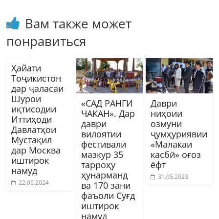
Вам также может
понравиться
Ҳайати
Тоҷикистон
дар ҷаласаи
Шурои
«САД РАНГИ
Даври
иқтисодии
ЧАКАН». Дар
ниҳоии
Иттиҳоди
даври
озмуни
Давлатҳои
вилоятии
ҷумҳуриявии
Мустақил
фестивали
«Малакаи
дар Москва
мазкур 35
касбӣ» оғоз
иштирок
тарроҳу
ёфт
намуд
ҳунарманд
31.05.2023
22.06.2024
ва 170 зани
фаъоли Суғд
иштирок
намуд