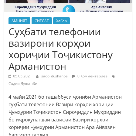
АМНИЯТ
СИЁСАТ
Хабар
Суҳбати телефонии
вазирони корҳои
хориҷии Тоҷикистону
Арманистон
05.05.2021
sado_dushanbe
0 Комментариев
Садои Душанбе
4 майи 2021 бо ташаббуси ҷониби Арманистон
суҳбати телефонии Вазири корҳои хориҷии
Ҷумҳурии Тоҷикистон Сироҷиддин Муҳриддин
бо иҷрокунандаи вазифаи Вазири корҳои
хориҷии Ҷумҳурии Арманистон Ара Айвазян
баргузор гардид.