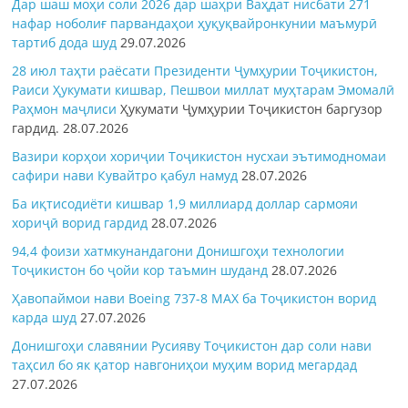
Дар шаш моҳи соли 2026 дар шаҳри Ваҳдат нисбати 271
нафар ноболиғ парвандаҳои ҳуқуқвайронкунии маъмурӣ
тартиб дода шуд
29.07.2026
28 июл таҳти раёсати Президенти Ҷумҳурии Тоҷикистон,
Раиси Ҳукумати кишвар, Пешвои миллат муҳтарам Эмомалӣ
Раҳмон
маҷлиси
Ҳукумати Ҷумҳурии Тоҷикистон баргузор
гардид.
28.07.2026
Вазири корҳои хориҷии Тоҷикистон нусхаи эътимодномаи
сафири нави Кувайтро қабул намуд
28.07.2026
Ба иқтисодиёти кишвар 1,9 миллиард доллар сармояи
хориҷӣ ворид гардид
28.07.2026
94,4 фоизи хатмкунандагони Донишгоҳи технологии
Тоҷикистон бо ҷойи кор таъмин шуданд
28.07.2026
Ҳавопаймои нави Boeing 737-8 MAX ба Тоҷикистон ворид
карда шуд
27.07.2026
Донишгоҳи славянии Русияву Тоҷикистон дар соли нави
таҳсил бо як қатор навгониҳои муҳим ворид мегардад
27.07.2026