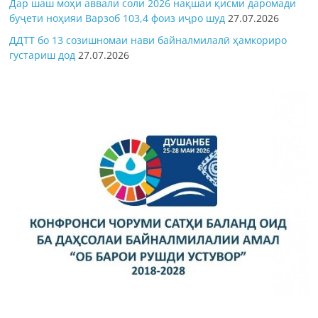
Дар шаш моҳи аввали соли 2026 нақшаи қисми даромади
буҷети ноҳияи Варзоб 103,4 фоиз иҷро шуд
27.07.2026
ДДТТ бо 13 созишномаи нави байналмилалӣ ҳамкориро
густариш дод
27.07.2026