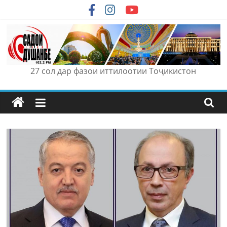
Skip
to
content
27 сол дар фазои иттилоотии Тоҷикистон