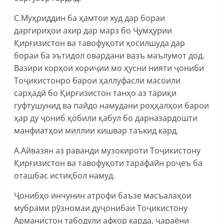
С.Муҳриддин ба ҳамтои худ дар бораи
даргириҳои ахир дар марз бо Ҷумҳурии
Қирғизистон ва тавофуқоти ҳосилшуда дар
бораи ба эътидол овардани вазъ маълумот дод.
Вазири корҳои хориҷии мо ҳусни нияти ҷониби
Тоҷикистонро барои ҳаллуфасли масоили
сарҳадӣ бо Қирғизистон танҳо аз тариқи
гуфтушунид ва пайдо намудани роҳҳалҳои барои
ҳар ду ҷониб қобили қабул бо дарназардошти
манфиатҳои миллии кишвар таъкид кард.
А.Айвазян аз раванди музокироти Тоҷикистону
Қирғизистон ва тавофуқоти тарафайн роҷеъ ба
оташбас истиқбол намуд.
Ҷонибҳо инчунин атрофи баъзе масъалаҳои
мубрами рӯзномаи дуҷонибаи Тоҷикистону
Арманистон табодули афкор карда, ҷараёни