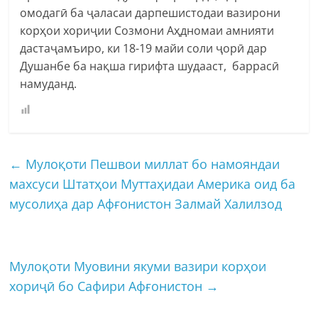
омодагӣ ба ҷаласаи дарпешистодаи вазирони
корҳои хориҷии Созмони Аҳдномаи амнияти
дастаҷамъиро, ки 18-19 майи соли ҷорӣ дар
Душанбе ба нақша гирифта шудааст, баррасӣ
намуданд.
←
Мулоқоти Пешвои миллат бо намояндаи
махсуси Штатҳои Муттаҳидаи Америка оид ба
мусолиҳа дар Афғонистон Залмай Халилзод
Мулоқоти Муовини якуми вазири корҳои
хориҷӣ бо Сафири Афғонистон
→