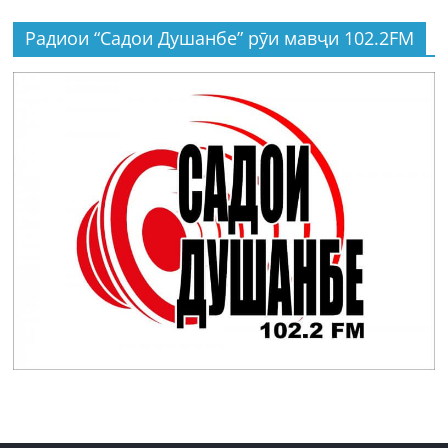
Радиои “Садои Душанбе” рӯи мавҷи 102.2FM