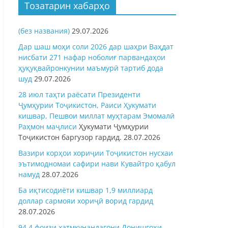
Тозатарин хабарҳо
(без названия)
29.07.2026
Дар шаш моҳи соли 2026 дар шаҳри Ваҳдат
нисбати 271 нафар ноболиғ парвандаҳои
ҳуқуқвайронкунии маъмурӣ тартиб дода
шуд
29.07.2026
28 июл таҳти раёсати Президенти
Ҷумҳурии Тоҷикистон, Раиси Ҳукумати
кишвар, Пешвои миллат муҳтарам Эмомалӣ
Раҳмон
маҷлиси
Ҳукумати Ҷумҳурии
Тоҷикистон баргузор гардид.
28.07.2026
Вазири корҳои хориҷии Тоҷикистон нусхаи
эътимодномаи сафири нави Кувайтро қабул
намуд
28.07.2026
Ба иқтисодиёти кишвар 1,9 миллиард
доллар сармояи хориҷӣ ворид гардид
28.07.2026
94,4 фоизи хатмкунандагони Донишгоҳи