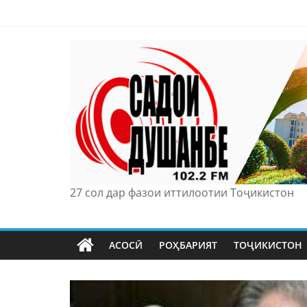
Skip
to
content
27 сол дар фазои иттилоотии Тоҷикистон
АСОСӢ
РОҲБАРИЯТ
ТОҶИКИСТОН