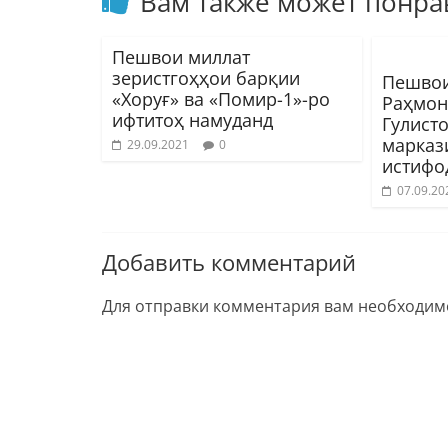
Вам также может понра
Пешвои миллат
зеристгоҳҳои барқии
Пешвои
«Хоруғ» ва «Помир-1»-ро
Раҳмон
ифтитоҳ намуданд
Гулист
марказ
29.09.2021
0
истифо
07.09.20
Добавить комментарий
Для отправки комментария вам необходи