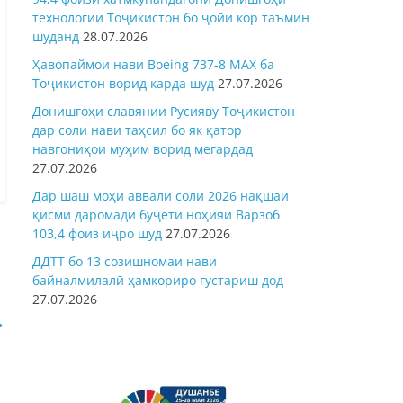
технологии Тоҷикистон бо ҷойи кор таъмин
шуданд
28.07.2026
Ҳавопаймои нави Boeing 737-8 MAX ба
Тоҷикистон ворид карда шуд
27.07.2026
Донишгоҳи славянии Русияву Тоҷикистон
дар соли нави таҳсил бо як қатор
навгониҳои муҳим ворид мегардад
27.07.2026
Дар шаш моҳи аввали соли 2026 нақшаи
қисми даромади буҷети ноҳияи Варзоб
103,4 фоиз иҷро шуд
27.07.2026
ДДТТ бо 13 созишномаи нави
байналмилалӣ ҳамкориро густариш дод
27.07.2026
→