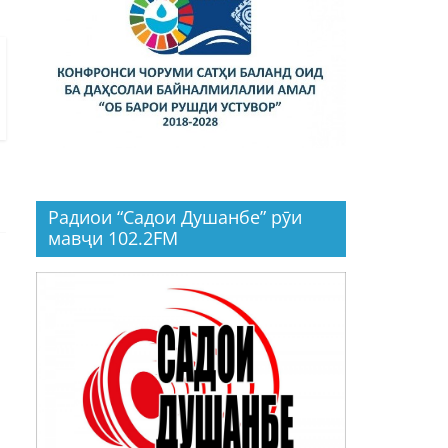
Радиои “Садои Душанбе” рӯи
мавҷи 102.2FM