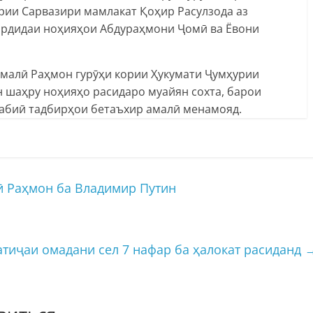
рии Сарвазири мамлакат Қоҳир Расулзода аз
ардидаи ноҳияҳои Абдураҳмони Ҷомӣ ва Ёвони
омалӣ Раҳмон гурӯҳи кории Ҳукумати Ҷумҳурии
н шаҳру ноҳияҳо расидаро муайян сохта, барои
абиӣ тадбирҳои бетаъхир амалӣ менамояд.
ӣ Раҳмон ба Владимир Путин
атиҷаи омадани сел 7 нафар ба ҳалокат расиданд