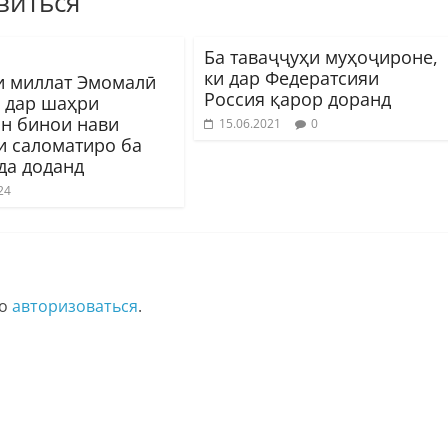
виться
Ба таваҷҷуҳи муҳоҷироне,
ки дар Федератсияи
 миллат Эмомалӣ
Россия қарор доранд
 дар шаҳри
он бинои нави
15.06.2021
0
и саломатиро ба
да доданд
24
мо
авторизоваться
.