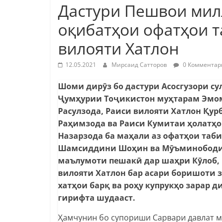
Дастури Пешвои мил
оқибатҳои офатҳои 
вилояти Хатлон
12.05.2021
Мирсаид Сатторов
0 Комментар
Шоми дирӯз бо дастури Асосгузори с
Ҷумҳурии Тоҷикистон муҳтарам Эмо
Расулзода, Раиси вилояти Хатлон Қу
Раҳимзода ва Раиси Кумитаи ҳолатҳ
Назарзода ба маҳали аз офатҳои таб
Шамсиддини Шоҳин ва Мӯъминободи 
маълумоти пешакӣ дар шаҳри Кӯлоб
вилояти Хатлон бар асари боришоти 
хатҳои барқ ва роҳу купрукҳо зарар 
гирифта шудааст.
Ҳамчунин бо супориши Сарвари давлат м