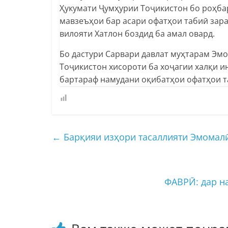
Ҳукумати Ҷумҳурии Тоҷикистон бо роҳба
мавзеъҳои бар асари офатҳои табиӣ зар
вилояти Хатлон боздид ба амал овард.
Бо дастури Сарвари давлат муҳтарам Эм
Тоҷикистон хисороти ба хоҷагии халқи и
бартараф намудани оқибатҳои офатҳои т
←
Барқияи изҳори тасаллияти Эмомал
ФАВРӢ: дар н