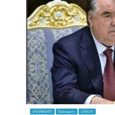
ИҶТИМОИЁТ
Президент
СИЁСАТ