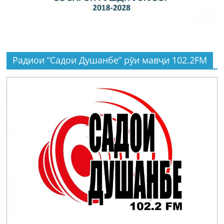
Радиои “Садои Душанбе” рӯи мавҷи 102.2FM