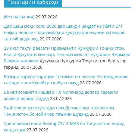
Тозатарин хабарҳо
(без названия)
29.07.2026
Дар шаш моҳи соли 2026 дар шаҳри Ваҳдат нисбати 271
нафар ноболиғ парвандаҳои ҳуқуқвайронкунии маъмурӣ
тартиб дода шуд
29.07.2026
28 июл таҳти раёсати Президенти Ҷумҳурии Тоҷикистон,
Раиси Ҳукумати кишвар, Пешвои миллат муҳтарам Эмомалӣ
Раҳмон
маҷлиси
Ҳукумати Ҷумҳурии Тоҷикистон баргузор
гардид.
28.07.2026
Вазири корҳои хориҷии Тоҷикистон нусхаи эътимодномаи
сафири нави Кувайтро қабул намуд
28.07.2026
Ба иқтисодиёти кишвар 1,9 миллиард доллар сармояи
хориҷӣ ворид гардид
28.07.2026
94,4 фоизи хатмкунандагони Донишгоҳи технологии
Тоҷикистон бо ҷойи кор таъмин шуданд
28.07.2026
Ҳавопаймои нави Boeing 737-8 MAX ба Тоҷикистон ворид
карда шуд
27.07.2026