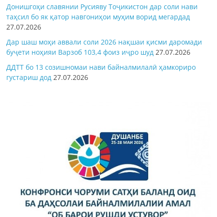
Донишгоҳи славянии Русияву Тоҷикистон дар соли нави
таҳсил бо як қатор навгониҳои муҳим ворид мегардад
27.07.2026
Дар шаш моҳи аввали соли 2026 нақшаи қисми даромади
буҷети ноҳияи Варзоб 103,4 фоиз иҷро шуд
27.07.2026
ДДТТ бо 13 созишномаи нави байналмилалӣ ҳамкориро
густариш дод
27.07.2026