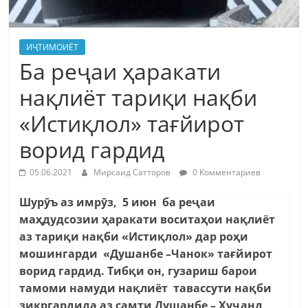
ИҶТИМОИЁТ
Ба реҷаи ҳаракати
нақлиёт тариқи нақби
«Истиқлол» тағйирот
ворид гардид
05.06.2021
Мирсаид Сатторов
0 Комментариев
Шурӯъ аз имрӯз, 5 июн ба реҷаи
маҳдудсозии ҳаракати воситаҳои нақлиёт
аз тариқи нақби «Истиқлол» дар роҳи
мошингарди «Душанбе –Чанок» тағйирот
ворид гардид. Тибқи он, гузариш барои
тамоми намуди нақлиёт тавассути нақби
зикргардида аз самти Душанбе – Хуҷанд,