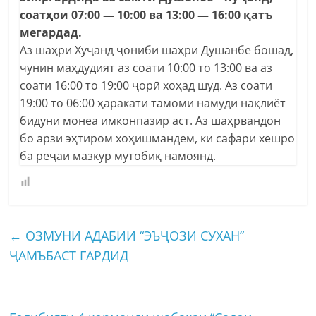
соатҳои 07:00 — 10:00 ва 13:00 — 16:00 қатъ
мегардад.
Аз шаҳри Хуҷанд ҷониби шаҳри Душанбе бошад,
чунин маҳдудият аз соати 10:00 то 13:00 ва аз
соати 16:00 то 19:00 ҷорӣ хоҳад шуд. Аз соати
19:00 то 06:00 ҳаракати тамоми намуди нақлиёт
бидуни монеа имконпазир аст. Аз шаҳрвандон
бо арзи эҳтиром хоҳишмандем, ки сафари хешро
ба реҷаи мазкур мутобиқ намоянд.
←
ОЗМУНИ АДАБИИ “ЭЪҶОЗИ СУХАН”
ҶАМЪБАСТ ГАРДИД