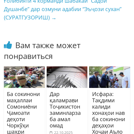
Ғолибияти 4 корманди шабакаи “Садои
Душанбе” дар озмуни адабии “Эъҷози сухан”
(СУРАТГУЗОРИШ)
→
Вам также может
понравиться
Ба сокинони
Дар
Исфара:
маҳаллаи
қаламрави
Тақдими
Сомониёни
Тоҷикистон
калиди
Ҷамоати
заминларза
хонаҳои нав
деҳоти
ба амал
ба сокинони
Чоркўҳи
омад
деҳаҳои
шаҳри
Хоҷаи Аъло
22.10.2025