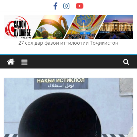
Skip
to
content
27 сол дар фазои иттилоотии Тоҷикистон