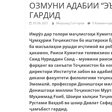
ОЗМУНИ АДАБИИ “Э
ГАРДИД
05.06.2021
Мирсаид Сатторов
0 Комментар
Имрӯз дар толори маҷлисгоҳи Кумита
Ҷумҳурии Тоҷикистон бо иштироки 
ба масъалаҳои рушди иҷтимоӣ ва ро
ҳакамон, Раиси Кумитаи телевизион
Саид Нуриддин Саид – муовини раис
фарҳанг ва санъати Тоҷикистон ба н
директори Институти забон ва адаби
декани факултети филологияи тоҷи
Эмомалӣ, профессори Донишгоҳи мил
Донишгоҳи миллии Тоҷикистон Мурт
Муҳаммад Ғоиб, Шоири халқии Тоҷик
Рустами Ваҳҳоб ва шоир Давлат Сафар
ҷамъбаст гардид.