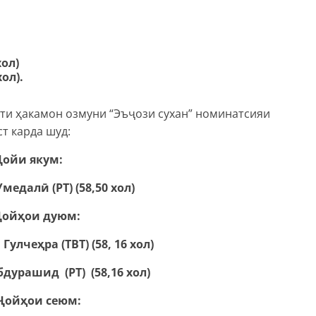
хол)
ол).
ати ҳакамон озмуни “Эъҷози сухан” номинатсияи
т карда шуд:
Ҷойи якум:
медалӣ (РТ) (58,50 хол)
Ҷойҳои дуюм:
Гулчеҳра (ТВТ) (58, 16 хол)
бдурашид (РТ) (58,16 хол)
Ҷойҳои сеюм: