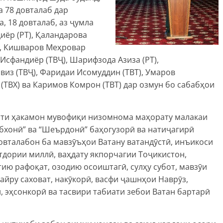
а 78 довталаб дар
 18 довталаб, аз ҷумла
иёр (РТ), Қаландарова
), Кишваров Меҳровар
 Исфандиёр (ТВҶ), Шарифзода Азиза (РТ),
виз (ТВҶ), Фаридаи Исомуддин (ТВТ), Умаров
(ТВХ) ва Каримов Комрон (ТВТ) дар озмун бо сабабҳои
йати ҳакамон мувофиқи низомнома маҳорату малакаи
обхонӣ” ва “Шеърдонӣ” баҳогузорӣ ва натиҷагирӣ
овталабон ба мавзӯъҳои Ватану ватандӯстӣ, инъикоси
тдории миллӣ, ваҳдату якпорчагии Тоҷикистон,
тию рафоқат, озодию осоиштагӣ, сулҳу субот, мавзӯи
айру саховат, накӯкорӣ, васфи ҷашнҳои Наврӯз,
, эҳсонкорӣ ва тасвири табиати зебои Ватан бартарӣ