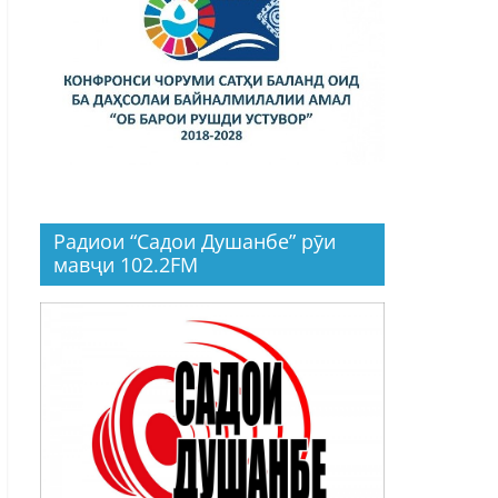
Радиои “Садои Душанбе” рӯи
мавҷи 102.2FM