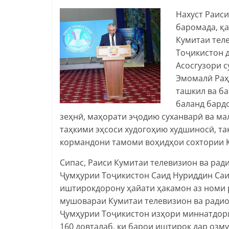
Нахуст Раис
баромада, қа
Кумитаи тел
Тоҷикистон 
Асосгузори 
Эмомалӣ Раҳ
ташкил ва ба
баланд бард
зеҳнӣ, маҳорати эҷодию суханварӣ ва ма
таҳкими эҳсоси худогоҳию худшиносӣ, т
кормандони тамоми воҳидҳои сохтории К
Сипас, Раиси Кумитаи телевизион ва рад
Ҷумҳурии Тоҷикистон Саид Нуриддин Саи
иштирокдорону ҳайати ҳакамон аз номи 
мушовараи Кумитаи телевизион ва радио
Ҷумҳурии Тоҷикистон изҳори миннатдорӣ 
160 довталаб, ки барои иштирок дар озм