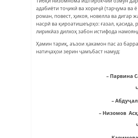
Тибқи низомнома иштирокчии озмун дар 
адабиёти тоҷикӣ ва хориҷӣ (тарҷума ва ё
роман, повест, ҳикоя, новелла ва дигар 
насрӣ ва қироатишеърҳо: ғазал, қасида, 
лирикӣаз дилхоҳ забон истифода намоян
Ҳамин тариқ, аъзои ҳакамон пас аз барр
натиҷаҳои зерин ҷамъбаст намуд:
– Парвина С
– Абдуҷали
– Низомов Асҳо
– Каримова 