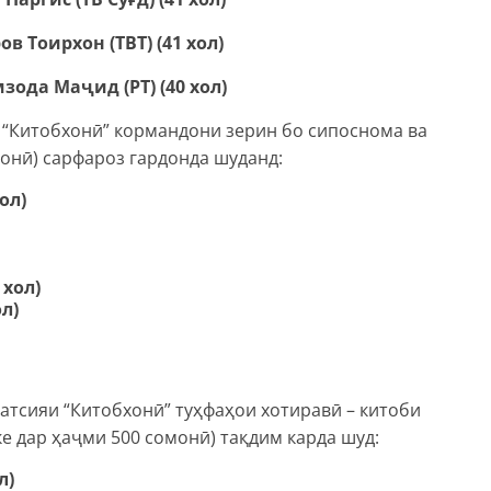
Тоирхон (ТВТ) (41 хол)
а Маҷид (РТ) (40 хол)
“Китобхонӣ” кормандони зерин бо сипоснома ва
монӣ) сарфароз гардонда шуданд:
ол)
 хол)
л)
атсияи “Китобхонӣ” туҳфаҳои хотиравӣ – китоби
ке дар ҳаҷми 500 сомонӣ) тақдим карда шуд:
л)