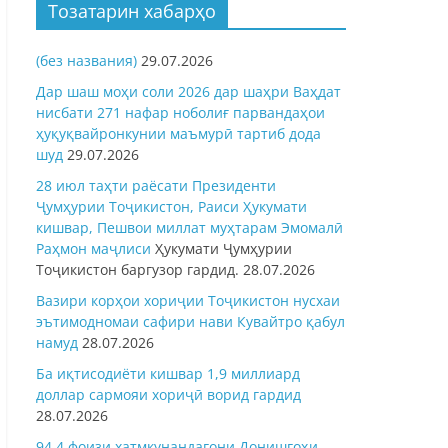
Тозатарин хабарҳо
(без названия)
29.07.2026
Дар шаш моҳи соли 2026 дар шаҳри Ваҳдат
нисбати 271 нафар ноболиғ парвандаҳои
ҳуқуқвайронкунии маъмурӣ тартиб дода
шуд
29.07.2026
28 июл таҳти раёсати Президенти
Ҷумҳурии Тоҷикистон, Раиси Ҳукумати
кишвар, Пешвои миллат муҳтарам Эмомалӣ
Раҳмон
маҷлиси
Ҳукумати Ҷумҳурии
Тоҷикистон баргузор гардид.
28.07.2026
Вазири корҳои хориҷии Тоҷикистон нусхаи
эътимодномаи сафири нави Кувайтро қабул
намуд
28.07.2026
Ба иқтисодиёти кишвар 1,9 миллиард
доллар сармояи хориҷӣ ворид гардид
28.07.2026
94,4 фоизи хатмкунандагони Донишгоҳи