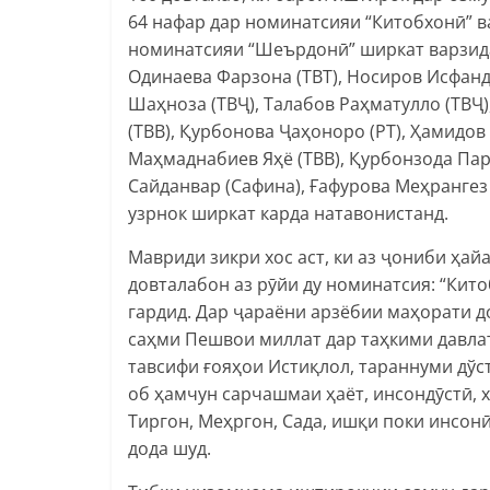
64 нафар дар номинатсияи “Китобхонӣ” в
номинатсияи “Шеърдонӣ” ширкат варзида,
Одинаева Фарзона (ТВТ), Носиров Исфанд
Шаҳноза (ТВҶ), Талабов Раҳматулло (ТВҶ
(ТВВ), Қурбонова Ҷаҳоноро (РТ), Ҳамидов
Маҳмаднабиев Яҳё (ТВВ), Қурбонзода Пар
Сайданвар (Сафина), Ғафурова Меҳрангез 
узрнок ширкат карда натавонистанд.
Мавриди зикри хос аст, ки аз ҷониби ҳа
довталабон аз рӯйи ду номинатсия: “Кит
гардид. Дар ҷараёни арзёбии маҳорати д
саҳми Пешвои миллат дар таҳкими давла
тавсифи ғояҳои Истиқлол, тараннуми дўс
об ҳамчун сарчашмаи ҳаёт, инсондӯстӣ, х
Тиргон, Меҳргон, Сада, ишқи поки инсонӣ
дода шуд.