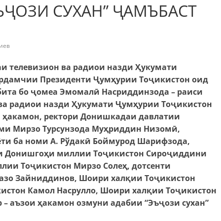
ЪҶОЗИ СУХАН” ҶАМЪБАСТ
иев
и телевизион ва радиои назди Ҳукумати
Ёрдамчии Президенти Ҷумҳурии Тоҷикистон оид
бита бо ҷомеа Эмомалӣ Насриддинзода – раиси
 ва радиои назди Ҳукумати Ҷумҳурии Тоҷикистон
и ҳакамон, ректори Донишкадаи давлатии
оми Мирзо Турсунзода Муҳриддин Низомӣ,
ёти ба номи А. Рўдакӣ Боймурод Шарифзода,
ки Донишгоҳи миллии Тоҷикистон Сироҷиддини
лии Тоҷикистон Мирзо Солеҳ, дотсенти
азо Зайниддинов, Шоири халқии Тоҷикистон
истон Камол Насрулло, Шоири халқии Тоҷикистон
 – аъзои ҳакамон озмуни адабии “Эъҷози сухан”