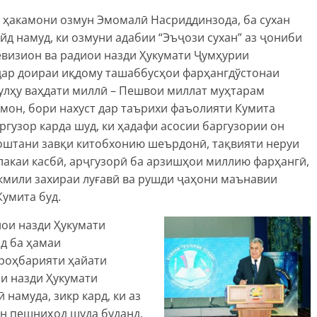
и ҳакамони озмун Эмомалӣ Насриддинзода, ба сухан
йд намуд, ки озмуни адабии “Эъҷози сухан” аз ҷониби
евизион ва радиои назди Ҳукумати Ҷумҳурии
дар доираи иқдому ташаббусҳои фарҳангдўстонаи
сулҳу ваҳдати миллӣ – Пешвои миллат муҳтарам
мон, бори нахуст дар таърихи фаъолияти Кумита
ргузор карда шуд, ки ҳадафи асосии баргузории он
оштани завқи китобхонию шеърдонӣ, тақвияти неруи
лакаи касбӣ, арҷгузорӣ ба арзишҳои миллию фарҳангӣ,
акмили захираи луғавӣ ва рушди ҷаҳони маънавии
умита буд.
иои назди Ҳукумати
д ба ҳамаи
роҳбарияти ҳайати
и назди Ҳукумати
намуда, зикр кард, ки аз
ун пешниҳод шуда буданд,