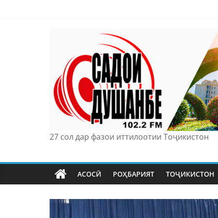
Skip
to
content
27 сол дар фазои иттилоотии Тоҷикистон
АСОСӢ
РОҲБАРИЯТ
ТОҶИКИСТОН