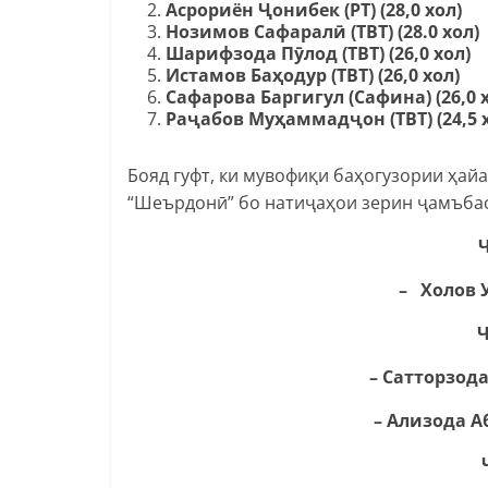
Асрориён Ҷонибек (РТ) (28,0 хол)
Нозимов Сафаралӣ (ТВТ) (28.0 хол)
Шарифзода Пӯлод (ТВТ) (26,0 хол)
Истамов Баҳодур (ТВТ) (26,0 хол)
Сафарова Баргигул (Сафина) (26,0 
Раҷабов Муҳаммадҷон (ТВТ) (24,5 х
Бояд гуфт, ки мувофиқи баҳогузории ҳай
“Шеърдонӣ” бо натиҷаҳои зерин ҷамъбас
– Холов У
– Сатторзода 
– Ализода А