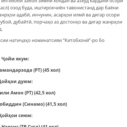
интихоби забон зимни хондан ва азхуд кардани осори
 асл) озод буда, иштирокчиён тавонистанд дар баёни
жанрҳои адабӣ, инчунин, асарҳои илмӣ ва дигар осори
рубоӣ, дубайтӣ, порчаҳо аз достонҳо ва дигар жанрҳои
д.
асии натиҷаҳо номинатсияи “Китобхонӣ”-ро бо
Ҷойи якум:
амандарзода (РТ) (45 хол)
Ҷойҳои дуюм:
ли Амон (РТ) (42,5 хол)
биддин (Синамо) (41,5 хол)
Ҷойҳои сеюм:
Наргис (ТВ Суғд) (41 хол)