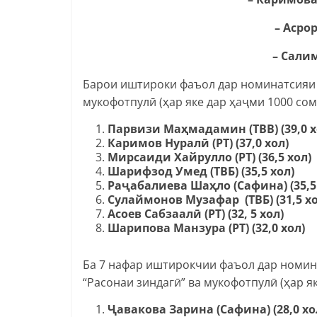
– Асроров 
– Салимзод
Барои иштироки фаъол дар номинатсияи 
мукофотпулӣ (ҳар яке дар ҳаҷми 1000 со
Парвизи Маҳмадамин (ТВВ) (39,0 х
Каримов Нуралӣ (РТ) (37,0 хол)
Мирсаиди Хайрулло (РТ) (36,5 хол)
Шарифзод Умед (ТВБ) (35,5 хол)
Раҷабалиева Шаҳло (Сафина) (35,5
Сулаймонов Музафар (ТВБ) (31,5 хо
Асоев Сабзаалӣ (РТ) (32, 5 хол)
Шарипова Манзура (РТ) (32,0 хол)
Ба 7 нафар иштирокчии фаъол дар номин
“Расонаи зиндагӣ” ва мукофотпулӣ (ҳар я
Ҷавакова Зарина (Сафина) (28,0 хо