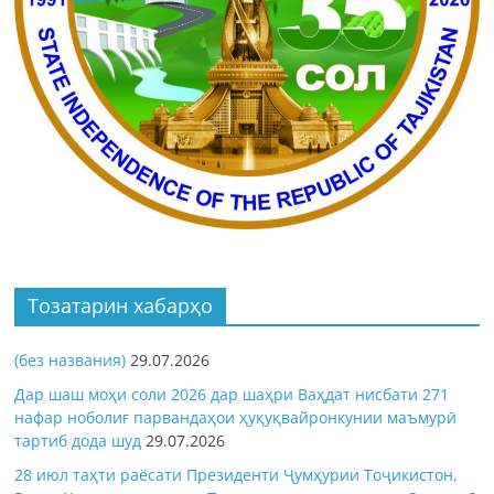
Тозатарин хабарҳо
(без названия)
29.07.2026
Дар шаш моҳи соли 2026 дар шаҳри Ваҳдат нисбати 271
нафар ноболиғ парвандаҳои ҳуқуқвайронкунии маъмурӣ
тартиб дода шуд
29.07.2026
28 июл таҳти раёсати Президенти Ҷумҳурии Тоҷикистон,