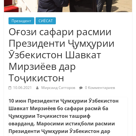
Президент
СИЁСАТ
Оғози сафари расмии
Президенти Ҷумҳурии
Ӯзбекистон Шавкат
Мирзиёев дар
Тоҷикистон
10.06.2021
Мирсаид Сатторов
0 Комментариев
10 июн Президенти Ҷумҳурии Ӯзбекистон
Шавкат Мирзиёев бо сафари расмӣ ба
Ҷумҳурии Тоҷикистон ташриф
оварданд.
Маросими истиқболи расмии
Президенти Ҷумҳурии Ӯзбекистон дар