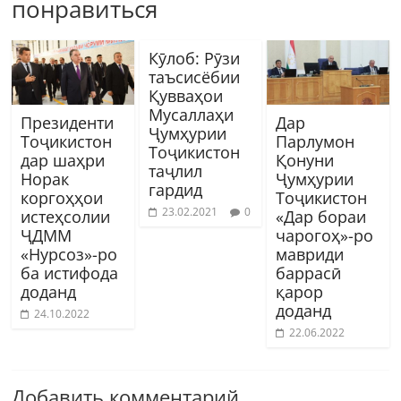
понравиться
Кӯлоб: Рӯзи
таъсисёбии
Қувваҳои
Мусаллаҳи
Президенти
Дар
Ҷумҳурии
Тоҷикистон
Парлумон
Тоҷикистон
дар шаҳри
Қонуни
таҷлил
Норак
Ҷумҳурии
гардид
коргоҳҳои
Тоҷикистон
23.02.2021
0
истеҳсолии
«Дар бораи
ҶДММ
чарогоҳ»-ро
«Нурсоз»-ро
мавриди
ба истифода
баррасӣ
доданд
қарор
доданд
24.10.2022
22.06.2022
Добавить комментарий