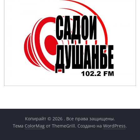
Копирайт © 2026
. Все права защищены.
Тема
ColorMag
от ThemeGrill. Создано на
WordPress
.