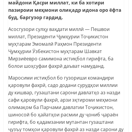
майдони Қасри миллат, ки ба хотири
пазироии меҳмони олиқадр идона оро ёфта
буд, баргузор гардид.
Асосгузори сулҳу ваҳдати миллӣ — Пешвои
миллат, Президенти Ҷумҳурии Тоҷикистон
муҳтарам Эмомалӣ Раҳмон Президенти
Ҷумҳурии Ӯзбекистон муҳтарам Шавкат
Мирзиёевро самимона истиқбол гирифта, ба
болои шоҳсуфаи фахрӣ даъват намуданд.
Маросими истиқбол бо гузориши командири
қаровули фахрӣ, садо додани сурудҳои миллии
ду кишвар, гузаштани сарони давлатҳо аз назди
сафи қаровули фахрӣ, арзи эҳтироми меҳмони
олимақом ба Парчами давлатии Тоҷикистон,
шиносоӣ бо ҳайатҳои расмии ду ҷониб ҷараён
гирифта, бо қадамзании мутантан гузаштани
ҷузъу томҳои қаровули фахрӣ аз назди сарони ду