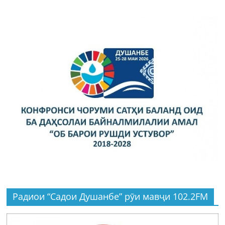
Радиои “Садои Душанбе” рӯи мавҷи 102.2FM