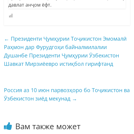
давлат анҷом ёфт.
←
Президенти Ҷумҳурии Тоҷикистон Эмомалӣ
Раҳмон дар Фурудгоҳи байналмилалии
Душанбе Президенти Ҷумҳурии Ӯзбекистон
Шавкат Мирзиёевро истиқбол гирифтанд
Россия аз 10 июн парвозҳоро бо Тоҷикистон ва
Ӯзбекистон зиёд мекунад
→
Вам также может