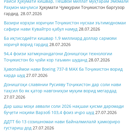
Раиси Ҳукумати кишвар, Пешвои миллат муҳтарам Эмомалӣ
Раҳмон
маҷлиси
Ҳукумати Ҷумҳурии Тоҷикистон баргузор
гардид.
28.07.2026
Вазири корҳои хориҷии Тоҷикистон нусхаи эътимодномаи
сафири нави Кувайтро қабул намуд
28.07.2026
Ба иқтисодиёти кишвар 1,9 миллиард доллар сармояи
хориҷӣ ворид гардид
28.07.2026
94,4 фоизи хатмкунандагони Донишгоҳи технологии
Тоҷикистон бо ҷойи кор таъмин шуданд
28.07.2026
Ҳавопаймои нави Boeing 737-8 MAX ба Тоҷикистон ворид
карда шуд
27.07.2026
Донишгоҳи славянии Русияву Тоҷикистон дар соли нави
таҳсил бо як қатор навгониҳои муҳим ворид мегардад
27.07.2026
Дар шаш моҳи аввали соли 2026 нақшаи қисми даромади
буҷети ноҳияи Варзоб 103,4 фоиз иҷро шуд
27.07.2026
ДДТТ бо 13 созишномаи нави байналмилалӣ ҳамкориро
густариш дод
27.07.2026