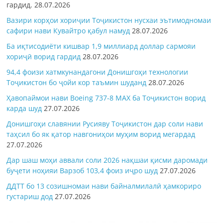
гардид.
28.07.2026
Вазири корҳои хориҷии Тоҷикистон нусхаи эътимодномаи
сафири нави Кувайтро қабул намуд
28.07.2026
Ба иқтисодиёти кишвар 1,9 миллиард доллар сармояи
хориҷӣ ворид гардид
28.07.2026
94,4 фоизи хатмкунандагони Донишгоҳи технологии
Тоҷикистон бо ҷойи кор таъмин шуданд
28.07.2026
Ҳавопаймои нави Boeing 737-8 MAX ба Тоҷикистон ворид
карда шуд
27.07.2026
Донишгоҳи славянии Русияву Тоҷикистон дар соли нави
таҳсил бо як қатор навгониҳои муҳим ворид мегардад
27.07.2026
Дар шаш моҳи аввали соли 2026 нақшаи қисми даромади
буҷети ноҳияи Варзоб 103,4 фоиз иҷро шуд
27.07.2026
ДДТТ бо 13 созишномаи нави байналмилалӣ ҳамкориро
густариш дод
27.07.2026