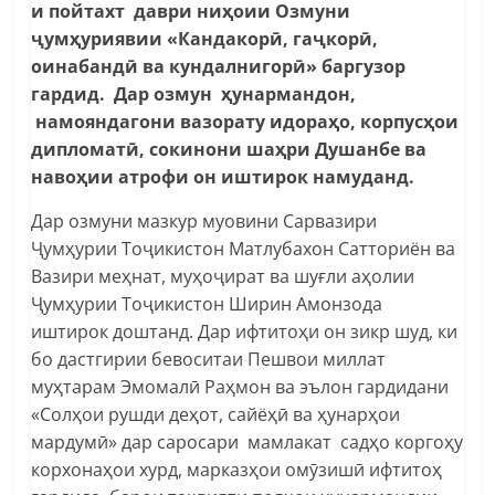
и пойтахт даври ниҳоии Озмуни
ҷумҳуриявии «Кандакорӣ, гаҷкорӣ,
оинабандӣ ва кундалнигорӣ» баргузор
гардид. Дар озмун ҳунармандон,
намояндагони вазорату идораҳо, корпусҳои
дипломатӣ, сокинони шаҳри Душанбе ва
навоҳии атрофи он иштирок намуданд.
Дар озмуни мазкур муовини Сарвазири
Ҷумҳурии Тоҷикистон Матлубахон Сатториён ва
Вазири меҳнат, муҳоҷират ва шуғли аҳолии
Ҷумҳурии Тоҷикистон Ширин Амонзода
иштирок доштанд. Дар ифтитоҳи он зикр шуд, ки
бо дастгирии бевоситаи Пешвои миллат
муҳтарам Эмомалӣ Раҳмон ва эълон гардидани
«Солҳои рушди деҳот, сайёҳӣ ва ҳунарҳои
мардумӣ» дар саросари мамлакат садҳо коргоҳу
корхонаҳои хурд, марказҳои омӯзишӣ ифтитоҳ