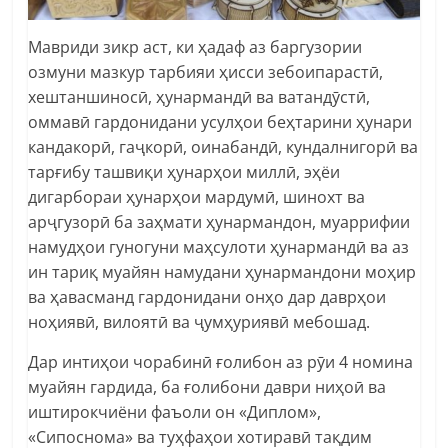
Мавриди зикр аст, ки ҳадаф аз баргузории
озмуни мазкур тарбияи ҳисси зебоипарастӣ,
хештаншиносӣ, ҳунармандӣ ва ватандӯстӣ,
оммавӣ гардонидани усулҳои беҳтарини ҳунари
кандакорӣ, гаҷкорӣ, оинабандӣ, кундалнигорӣ ва
тарғибу ташвиқи ҳунарҳои миллӣ, эҳёи
дигарбораи ҳунарҳои мардумӣ, шинохт ва
арҷгузорӣ ба заҳмати ҳунармандон, муаррифии
намудҳои гуногуни маҳсулоти ҳунармандӣ ва аз
ин тариқ муайян намудани ҳунармандони моҳир
ва ҳавасманд гардонидани онҳо дар даврҳои
ноҳиявӣ, вилоятӣ ва ҷумҳуриявӣ мебошад.
Дар интиҳои чорабинӣ ғолибон аз рӯи 4 номина
муайян гардида, ба ғолибони даври ниҳоӣ ва
иштирокчиёни фаъоли он «Диплом»,
«Сипоснома» ва туҳфаҳои хотиравӣ тақдим