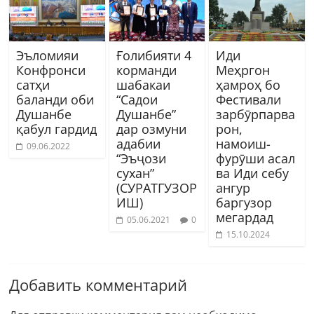
Эъломияи
Ғолибияти 4
Иди
Конфронси
корманди
Меҳргон
сатҳи
шабакаи
ҳамроҳ бо
баланди оби
“Садои
Фестивали
Душанбе
Душанбе”
зарбӯрпарва
қабул гардид
дар озмуни
рон,
адабии
намоиш-
09.06.2022
“Эъҷози
фурӯши асал
сухан”
ва Иди себу
(СУРАТГУЗОР
ангур
ИШ)
баргузор
мегардад
05.06.2021
0
15.10.2024
Добавить комментарий