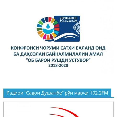
Радиои “Садои Душанбе” рӯи мавҷи 102.2FM