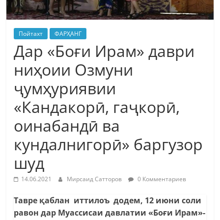
Пойтахт
ФАРҲАНГ
Дар «Боғи Ирам» даври
ниҳоии Озмуни
ҷумҳуриявии
«Кандакорӣ, гаҷкорӣ,
оинабандӣ ва
кундалнигорӣ» баргузор
шуд
14.06.2021
Мирсаид Сатторов
0 Комментариев
Тавре қаблан иттилоъ додем, 12 июни соли
равон дар Муассисаи давлатии «Боғи Ирам»-