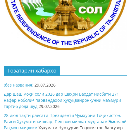
Тозатарин хабарҳо
(без названия)
29.07.2026
Дар шаш моҳи соли 2026 дар шаҳри Ваҳдат нисбати 271
нафар ноболиғ парвандаҳои ҳуқуқвайронкунии маъмурӣ
тартиб дода шуд
29.07.2026
28 июл таҳти раёсати Президенти Ҷумҳурии Тоҷикистон,
Раиси Ҳукумати кишвар, Пешвои миллат муҳтарам Эмомалӣ
Раҳмон
маҷлиси
Ҳукумати Ҷумҳурии Тоҷикистон баргузор