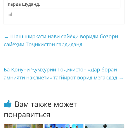
карда шуданд.
←
Шаш ширкати нави сайёҳӣ вориди бозори
сайёҳии Тоҷикистон гардиданд
Ба Қонуни Ҷумҳурии Тоҷикистон «Дар бораи
амнияти нақлиётӣ» тағйирот ворид мегардад
→
Вам также может
понравиться