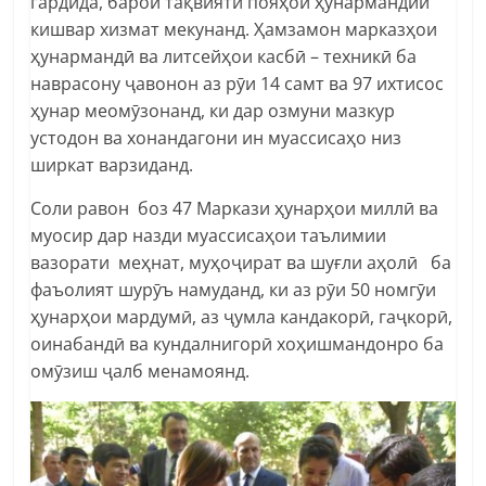
гардида, барои тақвияти пояҳои ҳунармандии
кишвар хизмат мекунанд. Ҳамзамон марказҳои
ҳунармандӣ ва литсейҳои касбӣ – техникӣ ба
наврасону ҷавонон аз рӯи 14 самт ва 97 ихтисос
ҳунар меомӯзонанд, ки дар озмуни мазкур
устодон ва хонандагони ин муассисаҳо низ
ширкат варзиданд.
Соли равон боз 47 Маркази ҳунарҳои миллӣ ва
муосир дар назди муассисаҳои таълимии
вазорати меҳнат, муҳоҷират ва шуғли аҳолӣ ба
фаъолият шурӯъ намуданд, ки аз рӯи 50 номгӯи
ҳунарҳои мардумӣ, аз ҷумла кандакорӣ, гаҷкорӣ,
оинабандӣ ва кундалнигорӣ хоҳишмандонро ба
омӯзиш ҷалб менамоянд.