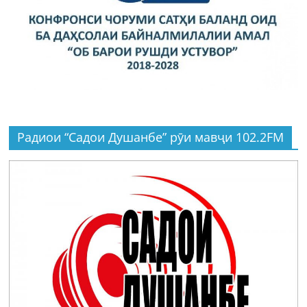
Радиои “Садои Душанбе” рӯи мавҷи 102.2FM