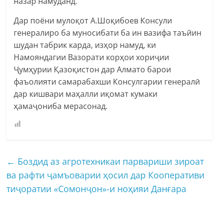
назар намуданд.
Дар поёни мулоқот А.Шоқибоев Консули
генералиро ба муносибати ба ин вазифа таъйин
шудан табрик карда, изҳор намуд, ки
Намояндагии Вазорати корҳои хориҷии
Ҷумҳурии Қазоқистон дар Алмато барои
фаъолияти самарабахши Консулгарии генералӣ
дар кишвари маҳалли иқомат кумаки
ҳамаҷониба мерасонад.
←
Боздид аз агротехникаи парвариши зироат
ва рафти ҷамъоварии ҳосил дар Кооперативи
тиҷоратии «Сомонҷон»-и ноҳияи Данғара