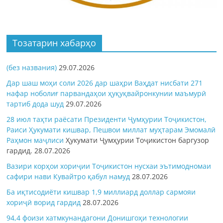
Тозатарин хабарҳо
(без названия)
29.07.2026
Дар шаш моҳи соли 2026 дар шаҳри Ваҳдат нисбати 271
нафар ноболиғ парвандаҳои ҳуқуқвайронкунии маъмурӣ
тартиб дода шуд
29.07.2026
28 июл таҳти раёсати Президенти Ҷумҳурии Тоҷикистон,
Раиси Ҳукумати кишвар, Пешвои миллат муҳтарам Эмомалӣ
Раҳмон
маҷлиси
Ҳукумати Ҷумҳурии Тоҷикистон баргузор
гардид.
28.07.2026
Вазири корҳои хориҷии Тоҷикистон нусхаи эътимодномаи
сафири нави Кувайтро қабул намуд
28.07.2026
Ба иқтисодиёти кишвар 1,9 миллиард доллар сармояи
хориҷӣ ворид гардид
28.07.2026
94,4 фоизи хатмкунандагони Донишгоҳи технологии