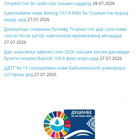
Тоҷикистон бо ҷойи кор таъмин шуданд
28.07.2026
Ҳавопаймои нави Boeing 737-8 MAX ба Тоҷикистон ворид
карда шуд
27.07.2026
Донишгоҳи славянии Русияву Тоҷикистон дар соли нави
таҳсил бо як қатор навгониҳои муҳим ворид мегардад
27.07.2026
Дар шаш моҳи аввали соли 2026 нақшаи қисми даромади
буҷети ноҳияи Варзоб 103,4 фоиз иҷро шуд
27.07.2026
ДДТТ бо 13 созишномаи нави байналмилалӣ ҳамкориро
густариш дод
27.07.2026