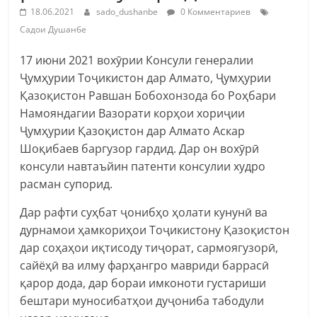
18.06.2021
sado_dushanbe
0 Комментариев
Садои Душанбе
17 июни 2021 вохӯрии Консули генералии
Ҷумҳурии Тоҷикистон дар Алмато, Ҷумҳурии
Қазоқистон Равшан Бобохонзода бо Роҳбари
Намояндагии Вазорати корҳои хориҷии
Ҷумҳурии Қазоқистон дар Алмато Аскар
Шоқибаев баргузор гардид. Дар он вохӯрӣ
консули навтаъйин патенти консулии худро
расман супорид.
Дар рафти суҳбат ҷонибҳо ҳолати кунунӣ ва
дурнамои ҳамкориҳои Тоҷикистону Қазоқистон
дар соҳаҳои иқтисоду тиҷорат, сармоягузорӣ,
сайёҳӣ ва илму фарҳангро мавриди баррасӣ
қарор дода, дар бораи имконоти густариши
бештари муносибатҳои дуҷониба табодули