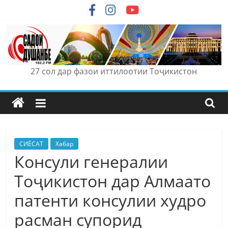
Skip
to
content
27 сол дар фазои иттилоотии Тоҷикистон
СИЁСАТ
Хабар
Консули генералии
Тоҷикистон дар Алмаато
патенти консулии худро
расман супорид