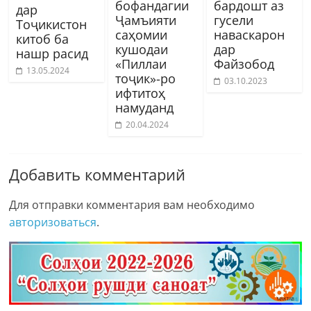
бофандагии
бардошт аз
дар
Ҷамъияти
гусели
Тоҷикистон
саҳомии
наваскарон
китоб ба
кушодаи
дар
нашр расид
«Пиллаи
Файзобод
13.05.2024
тоҷик»-ро
03.10.2023
ифтитоҳ
намуданд
20.04.2024
Добавить комментарий
Для отправки комментария вам необходимо
авторизоваться
.