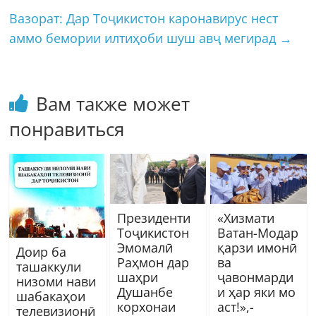
Вазорат: Дар Тоҷикистон каронавирус нест
аммо бемории илтиҳоби шуш авҷ мегирад
→
Вам также может
понравиться
Президенти
«Хизмати
Тоҷикистон
Ватан-Модар
Эмомалӣ
қарзи имонӣ
Доир ба
Раҳмон дар
ва
ташаккули
шаҳри
ҷавонмарди
низоми нави
Душанбе
и ҳар яки мо
шабакаҳои
корхонаи
аст!»,-
телевизионӣ