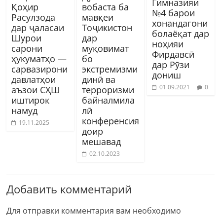
Гимназияи
Қоҳир
вобаста ба
№4 барои
Расулзода
мавқеи
хонандагони
дар ҷаласаи
Тоҷикистон
болаёқат дар
Шурои
дар
ноҳияи
сарони
муқовимат
Фирдавсӣ
ҳукуматҳо —
бо
дар Рӯзи
сарвазирони
экстремизми
дониш
давлатҳои
динӣ ва
01.09.2021
0
аъзои СҲШ
терроризми
иштирок
байналмила
намуд
лӣ
конференсия
19.11.2025
доир
мешавад
02.10.2023
Добавить комментарий
Для отправки комментария вам необходимо