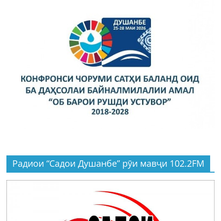
Радиои “Садои Душанбе” рӯи мавҷи 102.2FM