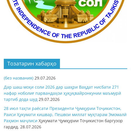
Тозатарин хабарҳо
(без названия)
29.07.2026
Дар шаш моҳи соли 2026 дар шаҳри Ваҳдат нисбати 271
нафар ноболиғ парвандаҳои ҳуқуқвайронкунии маъмурӣ
тартиб дода шуд
29.07.2026
28 июл таҳти раёсати Президенти Ҷумҳурии Тоҷикистон,
Раиси Ҳукумати кишвар, Пешвои миллат муҳтарам Эмомалӣ
Раҳмон
маҷлиси
Ҳукумати Ҷумҳурии Тоҷикистон баргузор
гардид.
28.07.2026