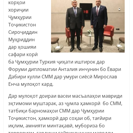
корҳои
хориҷии
Ҷумҳурии
Тоҷикистон
Сироҷиддин
Муҳриддин
дар ҳошияи
сафари корӣ
ба Ҷумҳурии Туркия ҷиҳати иштирок дар
Форуми дипломатии Анталия инчунин бо Ёвари
Дабири кулли СММ дар умури сиёсӣ Мирослав
Енча мулоқот кард.
Дар мулоқот доираи васеи масъалаҳои мавриди
эҳтимоми муштарак, аз ҷумла ҳамкорӣ бо СММ,
татбиқи барномаҳои СММ дар Ҷумҳурии
Тоҷикистон, ҳамкорӣ дар соҳаи об, тағйири
иқлим, амнияти минтақавӣ, мубориза бо
терроризм, гардиши ғайриқонунии маводди