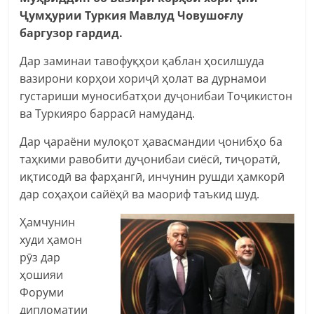
Ҷумҳурии Туркия Мавлуд Човушоғлу
баргузор гардид.
Дар заминаи тавофуқҳои қаблан ҳосилшуда
вазирони корҳои хориҷӣ ҳолат ва дурнамои
густариши муносибатҳои дуҷонибаи Тоҷикистон
ва Туркияро баррасӣ намуданд.
Дар ҷараёни мулоқот ҳавасмандии ҷонибҳо ба
таҳкими равобити дуҷонибаи сиёсӣ, тиҷоратӣ,
иқтисодӣ ва фарҳангӣ, инчунин рушди ҳамкорӣ
дар соҳаҳои сайёҳӣ ва маориф таъкид шуд.
Ҳамчунин
худи ҳамон
рӯз дар
ҳошияи
Форуми
дипломатии