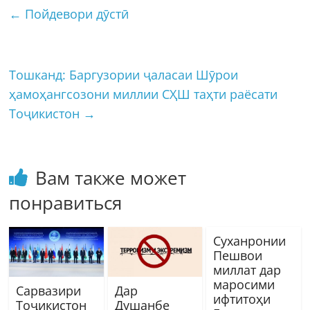
←
Пойдевори дӯстӣ
Тошканд: Баргузории ҷаласаи Шӯрои
ҳамоҳангсозони миллии СҲШ таҳти раёсати
Тоҷикистон
→
Вам также может
понравиться
Cуханронии
Пешвои
миллат дар
маросими
Сарвазири
Дар
ифтитоҳи
Тоҷикистон
Душанбе