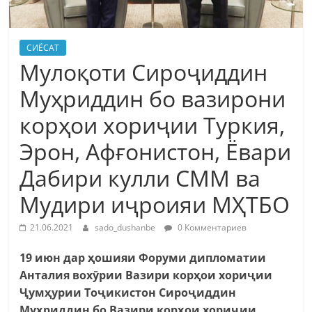
СИЁСАТ
Мулоқоти Сироҷиддин
Муҳриддин бо вазирони
корҳои хориҷии Туркия,
Эрон, Афғонистон, Ёвари
Дабири кулли СММ ва
Мудири иҷроияи МҲТБО
21.06.2021
sado_dushanbe
0 Комментариев
19 июн дар ҳошияи Форуми дипломатии
Анталия вохӯрии Вазири корҳои хориҷии
Ҷумҳурии Тоҷикистон Сироҷиддин
Муҳриддин бо Вазири корҳои хориҷии