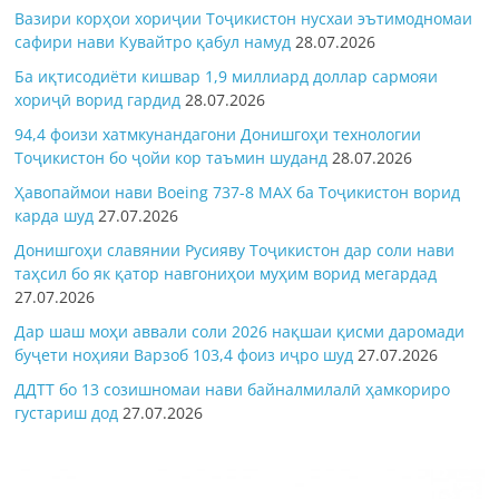
Вазири корҳои хориҷии Тоҷикистон нусхаи эътимодномаи
сафири нави Кувайтро қабул намуд
28.07.2026
Ба иқтисодиёти кишвар 1,9 миллиард доллар сармояи
хориҷӣ ворид гардид
28.07.2026
94,4 фоизи хатмкунандагони Донишгоҳи технологии
Тоҷикистон бо ҷойи кор таъмин шуданд
28.07.2026
Ҳавопаймои нави Boeing 737-8 MAX ба Тоҷикистон ворид
карда шуд
27.07.2026
Донишгоҳи славянии Русияву Тоҷикистон дар соли нави
таҳсил бо як қатор навгониҳои муҳим ворид мегардад
27.07.2026
Дар шаш моҳи аввали соли 2026 нақшаи қисми даромади
буҷети ноҳияи Варзоб 103,4 фоиз иҷро шуд
27.07.2026
ДДТТ бо 13 созишномаи нави байналмилалӣ ҳамкориро
густариш дод
27.07.2026