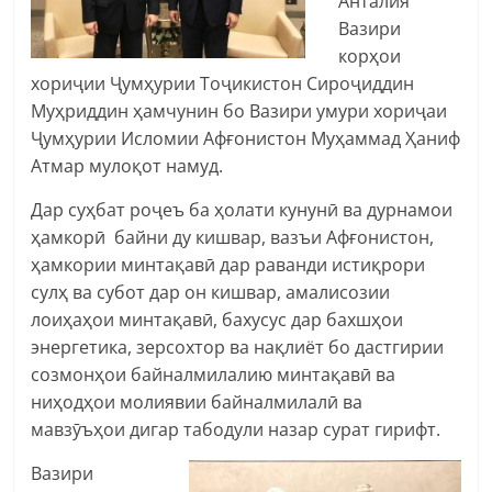
Анталия
Вазири
корҳои
хориҷии Ҷумҳурии Тоҷикистон Сироҷиддин
Муҳриддин ҳамчунин бо Вазири умури хориҷаи
Ҷумҳурии Исломии Афғонистон Муҳаммад Ҳаниф
Атмар мулоқот намуд.
Дар суҳбат роҷеъ ба ҳолати кунунӣ ва дурнамои
ҳамкорӣ байни ду кишвар, вазъи Афғонистон,
ҳамкории минтақавӣ дар раванди истиқрори
сулҳ ва субот дар он кишвар, амалисозии
лоиҳаҳои минтақавӣ, бахусус дар бахшҳои
энергетика, зерсохтор ва нақлиёт бо дастгирии
созмонҳои байналмилалию минтақавӣ ва
ниҳодҳои молиявии байналмилалӣ ва
мавзӯъҳои дигар табодули назар сурат гирифт.
Вазири