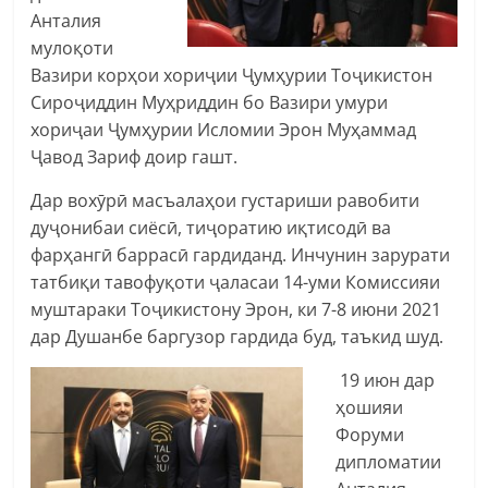
Анталия
мулоқоти
Вазири корҳои хориҷии Ҷумҳурии Тоҷикистон
Сироҷиддин Муҳриддин бо Вазири умури
хориҷаи Ҷумҳурии Исломии Эрон Муҳаммад
Ҷавод Зариф доир гашт.
Дар вохӯрӣ масъалаҳои густариши равобити
дуҷонибаи сиёсӣ, тиҷоратию иқтисодӣ ва
фарҳангӣ баррасӣ гардиданд. Инчунин зарурати
татбиқи тавофуқоти ҷаласаи 14-уми Комиссияи
муштараки Тоҷикистону Эрон, ки 7-8 июни 2021
дар Душанбе баргузор гардида буд, таъкид шуд.
19 июн дар
ҳошияи
Форуми
дипломатии