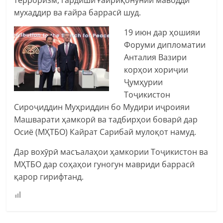
мухаддир ва ғайра баррасӣ шуд.
19 июн дар ҳошияи
Форуми дипломатии
Анталия Вазири
корҳои хориҷии
Ҷумҳурии
Тоҷикистон
Сироҷиддин Муҳриддин бо Мудири иҷроияи
Машварати ҳамкорӣ ва тадбирҳои боварӣ дар
Осиё (МҲТБО) Кайрат Сарибай мулоқот намуд.
Дар вохӯрӣ масъалаҳои ҳамкории Тоҷикистон ва
МҲТБО дар соҳаҳои гуногун мавриди баррасӣ
қарор гирифтанд.