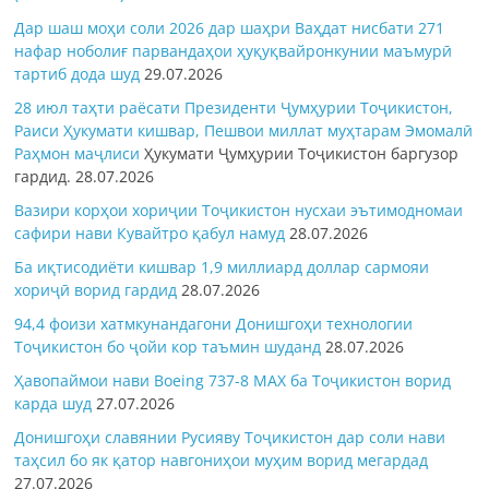
Дар шаш моҳи соли 2026 дар шаҳри Ваҳдат нисбати 271
нафар ноболиғ парвандаҳои ҳуқуқвайронкунии маъмурӣ
тартиб дода шуд
29.07.2026
28 июл таҳти раёсати Президенти Ҷумҳурии Тоҷикистон,
Раиси Ҳукумати кишвар, Пешвои миллат муҳтарам Эмомалӣ
Раҳмон
маҷлиси
Ҳукумати Ҷумҳурии Тоҷикистон баргузор
гардид.
28.07.2026
Вазири корҳои хориҷии Тоҷикистон нусхаи эътимодномаи
сафири нави Кувайтро қабул намуд
28.07.2026
Ба иқтисодиёти кишвар 1,9 миллиард доллар сармояи
хориҷӣ ворид гардид
28.07.2026
94,4 фоизи хатмкунандагони Донишгоҳи технологии
Тоҷикистон бо ҷойи кор таъмин шуданд
28.07.2026
Ҳавопаймои нави Boeing 737-8 MAX ба Тоҷикистон ворид
карда шуд
27.07.2026
Донишгоҳи славянии Русияву Тоҷикистон дар соли нави
таҳсил бо як қатор навгониҳои муҳим ворид мегардад
27.07.2026