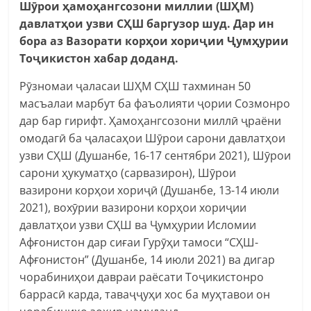
Шӯрои ҳамоҳангсозони миллии (ШҲМ)
давлатҳои узви СҲШ баргузор шуд. Дар ин
бора аз Вазорати корҳои хориҷии Ҷумҳурии
Тоҷикистон хабар доданд.
Рӯзномаи ҷаласаи ШҲМ СҲШ тахминан 50
масъалаи марбут ба фаъолияти ҷории Созмонро
дар бар гирифт. Ҳамоҳангсозони миллӣ ҷраёни
омодагӣ ба ҷаласаҳои Шӯрои сарони давлатҳои
узви СҲШ (Душанбе, 16-17 сентябри 2021), Шӯрои
сарони ҳукуматҳо (сарвазирон), Шӯрои
вазирони корҳои хориҷӣ (Душанбе, 13-14 июли
2021), вохӯрии вазирони корҳои хориҷии
давлатҳои узви СҲШ ва Ҷумҳурии Исломии
Афғонистон дар сиғаи Гурӯҳи тамоси “СҲШ-
Афғонистон” (Душанбе, 14 июли 2021) ва дигар
чорабиниҳои давраи раёсати Тоҷикистонро
баррасӣ карда, таваҷҷуҳи хос ба муҳтавои он