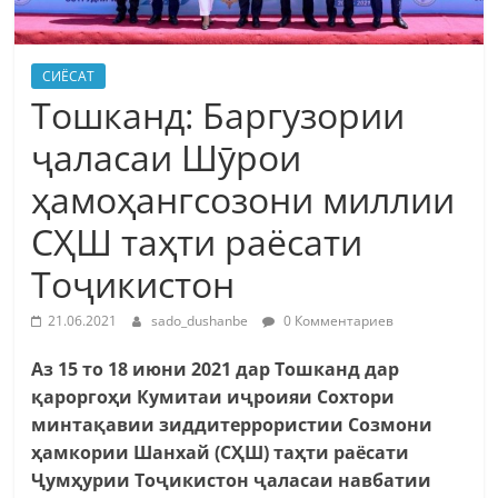
СИЁСАТ
Тошканд: Баргузории
ҷаласаи Шӯрои
ҳамоҳангсозони миллии
СҲШ таҳти раёсати
Тоҷикистон
21.06.2021
sado_dushanbe
0 Комментариев
Аз 15 то 18 июни 2021 дар Тошканд дар
қароргоҳи Кумитаи иҷроияи Сохтори
минтақавии зиддитеррористии Созмони
ҳамкории Шанхай (СҲШ) таҳти раёсати
Ҷумҳурии Тоҷикистон ҷаласаи навбатии