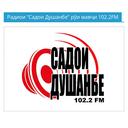
Радиои “Садои Душанбе” рӯи мавҷи 102.2FM