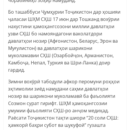
чорабиниҳо зоҳир намуданд.
Бо ташаббуси Ҷумҳурии Тоҷикистон дар ҳошияи
ҷаласаи ШҲМ СҲШ 17 июн дар Тошканд вохӯрии
нахустини ҳамоҳангсозони миллии давлатҳои
узви СҲШ бо намояндагони ваколатдори
давлатҳои нозир (Афғонистон, Беларус, Эрон ва
Муғулистон) ва давлатҳои шарикони
муколамавии СҲШ (Озарбойҷон, Арманистон,
Камбоҷа, Непал, Туркия ва Шри-Ланка) доир
гардид.
Зимни вохӯрӣ табодули афкор перомуни роҳҳои
эҳтимолии зиёд намудани саҳми давлатҳои
нозир ва шарикони муколамавӣ ба фаъолияти
Созмон сурат гирифт. ШҲМ ҳамоҳангсозии
умумии фаъолияти СҲШ-ро анҷом медиҳад.
Раёсати Тоҷикистон таҳти шиори “20 соли СҲШ:
ҳамкорӣ баҳри субот ва шукуфоӣ” гузашта