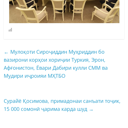
←
Мулоқоти Сироҷиддин Муҳриддин бо
вазирони корҳои хориҷии Туркия, Эрон,
Афғонистон, Ёвари Дабири кулли СММ ва
Мудири иҷроияи МҲТБО
Сурайё Қосимова, примадонаи санъати тоҷик,
15 000 сомонӣ ҷарима карда шуд
→