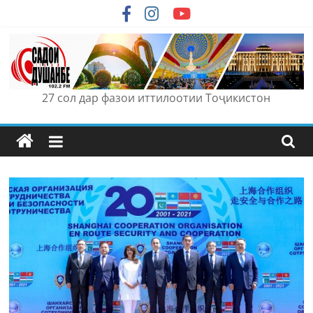
Skip
to
content
27 сол дар фазои иттилоотии Тоҷикистон