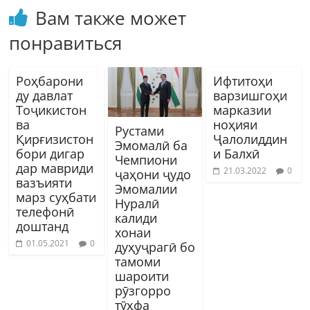
Вам также может
понравиться
Роҳбарони
Ифтитоҳи
ду давлат
варзишгоҳи
Тоҷикистон
марказии
ва
ноҳияи
Рустами
Қирғизистон
Ҷалолиддин
Эмомалӣ ба
бори дигар
и Балхӣ
Чемпиони
дар мавриди
21.03.2022
0
ҷаҳони ҷудо
вазъияти
Эмомалии
марз суҳбати
Нуралӣ
телефонӣ
калиди
доштанд
хонаи
01.05.2021
0
дуҳуҷрагӣ бо
тамоми
шароити
рӯзгорро
тӯҳфа