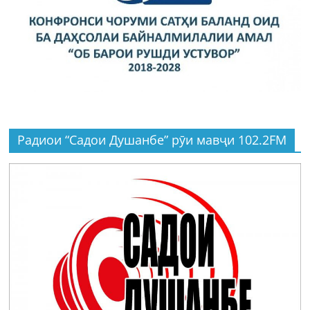
Радиои “Садои Душанбе” рӯи мавҷи 102.2FM