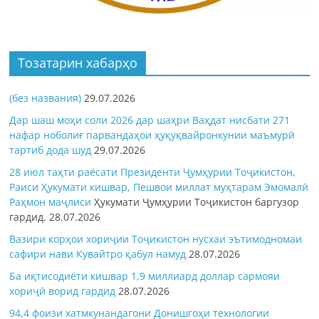
Тозатарин хабарҳо
(без названия)
29.07.2026
Дар шаш моҳи соли 2026 дар шаҳри Ваҳдат нисбати 271
нафар ноболиғ парвандаҳои ҳуқуқвайронкунии маъмурӣ
тартиб дода шуд
29.07.2026
28 июл таҳти раёсати Президенти Ҷумҳурии Тоҷикистон,
Раиси Ҳукумати кишвар, Пешвои миллат муҳтарам Эмомалӣ
Раҳмон
маҷлиси
Ҳукумати Ҷумҳурии Тоҷикистон баргузор
гардид.
28.07.2026
Вазири корҳои хориҷии Тоҷикистон нусхаи эътимодномаи
сафири нави Кувайтро қабул намуд
28.07.2026
Ба иқтисодиёти кишвар 1,9 миллиард доллар сармояи
хориҷӣ ворид гардид
28.07.2026
94,4 фоизи хатмкунандагони Донишгоҳи технологии