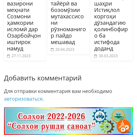
вазирони
тайёрӣ ва
шаҳри
меҳнати
бозомӯзии
Истиқлол
Созмони
мутахассисо
коргоҳи
ҳамкории
ни
дӯзандагию
исломӣ дар
рӯзноманиго
қолинбофир
Озарбойҷон
р пайдо
о ба
иштирок
мешавад
истифода
намуд
доданд
20.04.2023
27.11.2023
30.03.2023
Добавить комментарий
Для отправки комментария вам необходимо
авторизоваться
.