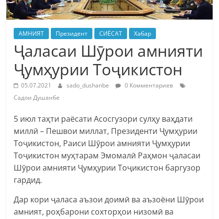
АМНИЯТ
Президент
СИЁСАТ
Хабар
Ҷаласаи Шӯрои амнияти
Ҷумҳурии Тоҷикистон
05.07.2021
sado_dushanbe
0 Комментариев
Садои Душанбе
5 июл таҳти раёсати Асосгузори сулҳу ваҳдати
миллӣ – Пешвои миллат, Президенти Ҷумҳурии
Тоҷикистон, Раиси Шӯрои амнияти Ҷумҳурии
Тоҷикистон муҳтарам Эмомалӣ Раҳмон ҷаласаи
Шӯрои амнияти Ҷумҳурии Тоҷикистон баргузор
гардид.
Дар кори ҷаласа аъзои доимӣ ва аъзоёни Шӯрои
амният, роҳбарони сохторҳои низомӣ ва