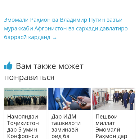
Эмомалӣ Раҳмон ва Владимир Путин вазъи
мураккаби Афғонистон ва сарҳади давлатиро
баррасӣ карданд
→
Вам также может
понравиться
Намояндаи
Дар ИДМ
Пешвои
Тоҷикистон
ташкилоти
миллат
дар 5-умин
заминавӣ
Эмомалӣ
Конфронси
оид ба
Раҳмон дар