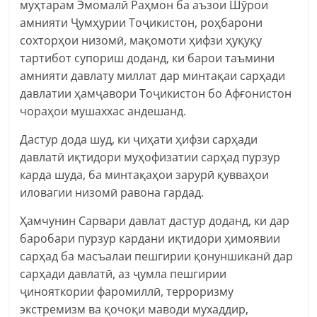
муҳтарам Эмомалӣ Раҳмон ба аъзои Шӯрои
амнияти Ҷумҳурии Тоҷикистон, роҳбарони
сохторҳои низомӣ, мақомоти ҳифзи ҳуқуқу
тартибот супориш доданд, ки барои таъмини
амнияти давлату миллат дар минтақаи сарҳади
давлатии ҳамҷавори Тоҷикистон бо Афғонистон
чораҳои мушаххас андешанд.
Дастур дода шуд, ки ҷиҳати ҳифзи сарҳади
давлатӣ иқтидори муҳофизатии сарҳад пурзур
карда шуда, ба минтақаҳои зарурӣ қувваҳои
иловагии низомӣ равона гардад.
Ҳамчунин Сарвари давлат дастур доданд, ки дар
баробари пурзур кардани иқтидори ҳимоявии
сарҳад ба масъалаи пешгирии қонуншиканӣ дар
сарҳади давлатӣ, аз ҷумла пешгирии
ҷинояткории фаромиллӣ, терроризму
экстремизм ва қочоқи маводи мухаддир,