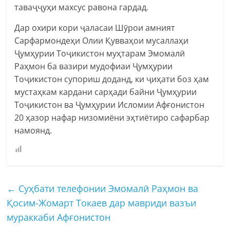
таваҷҷуҳи махсус равона гардад.
Дар охири кори ҷаласаи Шӯрои амният
Сарфармондеҳи Олии Қувваҳои мусаллаҳи
Ҷумҳурии Тоҷикистон муҳтарам Эмомалӣ
Раҳмон ба вазири мудофиаи Ҷумҳурии
Тоҷикистон супориш доданд, ки ҷиҳати боз ҳам
мустаҳкам кардани сарҳади байни Ҷумҳурии
Тоҷикистон ва Ҷумҳурии Исломии Афғонистон
20 ҳазор нафар низомиёни эҳтиётиро сафарбар
намоянд.
←
Суҳбати телефонии Эмомалӣ Раҳмон ва
Қосим-Жомарт Токаев дар мавриди вазъи
мураккаби Афғонистон