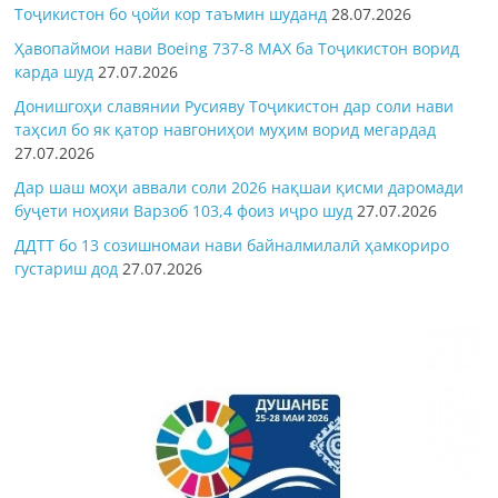
Тоҷикистон бо ҷойи кор таъмин шуданд
28.07.2026
Ҳавопаймои нави Boeing 737-8 MAX ба Тоҷикистон ворид
карда шуд
27.07.2026
Донишгоҳи славянии Русияву Тоҷикистон дар соли нави
таҳсил бо як қатор навгониҳои муҳим ворид мегардад
27.07.2026
Дар шаш моҳи аввали соли 2026 нақшаи қисми даромади
буҷети ноҳияи Варзоб 103,4 фоиз иҷро шуд
27.07.2026
ДДТТ бо 13 созишномаи нави байналмилалӣ ҳамкориро
густариш дод
27.07.2026