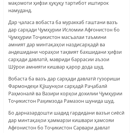
мақомоти ҳифзи ҳуқуқу тартибот иштирок
намуданд.
Дар ҷаласа вобаста ба мураккаб гаштани вазъ
дар сарҳади Ҷумҳурии Исломии Афғонистон бо
Ҷумҳурии Тоҷикистон масъалаи таъмини
амният дар минтақаҳои наздисарҳадӣ ва
андешидани чораҳои тақвият бахшидани ҳифзи
сарҳади давлатӣ, мавриди баррасии аъзои
Шӯрои амнияти кишвар қарор дода шуд.
Вобаста ба вазъ дар сарҳади давлатӣ гузориши
Фармондеҳи Қӯшунҳои сарҳадӣ Раҷабалӣ
Раҳмоналӣ ва Вазири корҳои дохилии Ҷумҳурии
Тоҷикистон Раҳимзода Рамазон шунида шуд.
Бо дарназардошти шадид гардидани вазъи сиёсӣ
дар минтақаҳои ҳаммарзи кишвари ҳамсояи
Афғонистон бо Тоҷикистон Сарвари давлат