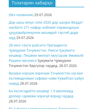
Тозатарин хабарҳо
(без названия)
29.07.2026
Дар шаш моҳи соли 2026 дар шаҳри Ваҳдат
нисбати 271 нафар ноболиғ парвандаҳои
ҳуқуқвайронкунии маъмурӣ тартиб дода
шуд
29.07.2026
28 июл таҳти раёсати Президенти
Ҷумҳурии Тоҷикистон, Раиси Ҳукумати
кишвар, Пешвои миллат муҳтарам Эмомалӣ
Раҳмон
маҷлиси
Ҳукумати Ҷумҳурии
Тоҷикистон баргузор гардид.
28.07.2026
Вазири корҳои хориҷии Тоҷикистон нусхаи
эътимодномаи сафири нави Кувайтро қабул
намуд
28.07.2026
Ба иқтисодиёти кишвар 1,9 миллиард
доллар сармояи хориҷӣ ворид гардид
28.07.2026
94,4 фоизи хатмкунандагони Донишгоҳи