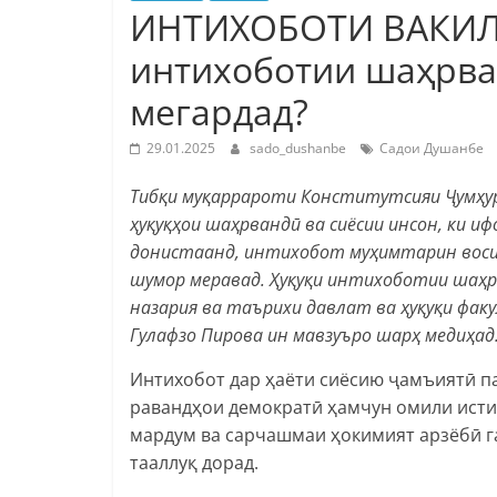
ИНТИХОБОТИ ВАКИЛО
интихоботии шаҳрван
мегардад?
29.01.2025
sado_dushanbe
Садои Душанбе
Тибқи муқаррароти Конститутсияи Ҷумҳур
ҳуқуқҳои шаҳрвандӣ ва сиёсии инсон, ки и
донистаанд, интихобот муҳимтарин воси
шумор меравад. Ҳуқуқи интихоботии шаҳр
назария ва таърихи давлат ва ҳуқуқи фа
Гулафзо Пирова ин мавзуъро шарҳ медиҳад
Интихобот дар ҳаёти сиёсию ҷамъиятӣ п
равандҳои демократӣ ҳамчун омили исти
мардум ва сарчашмаи ҳокимият арзёбӣ га
тааллуқ дорад.