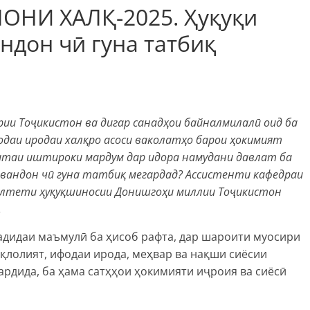
НИ ХАЛҚ-2025. Ҳуқуқи
дон чӣ гуна татбиқ
ии Тоҷикистон ва дигар санадҳои байналмилалӣ оид ба
фодаи иродаи халқро асоси ваколатҳо барои ҳокимият
таи иштироки мардум дар идора намудани давлат ба
вандон чӣ гуна татбиқ мегардад?
Ассистенти кафедраи
култети ҳуқуқшиносии Донишгоҳи миллии Тоҷикистон
.
адидаи маъмулӣ ба ҳисоб рафта, дар шароити муосири
қлолият, ифодаи ирода, меҳвар ва нақши сиёсии
рдида, ба ҳама сатҳҳои ҳокимияти иҷроия ва сиёсӣ