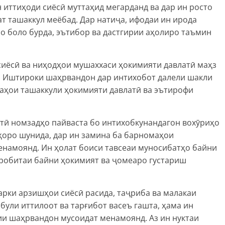
 иттиҳоди сиёсӣ муттаҳид мегарданд ва дар ин росто
т ташаккул меёбад. Дар натиҷа, ифодаи ин ирода
о боло бурда, эътибор ва дастгирии аҳолиро таъмин
сиёсӣ ва ниҳодҳои мушаххаси ҳокимияти давлатӣ маҳз
. Иштироки шаҳрвандон дар интихобот далели шакли
даҳои ташаккули ҳокимияти давлатӣ ва эътирофи
ӣ номзадҳо пайваста бо интихобкунандагон вохӯриҳо
нҳоро шунида, дар ин замина ба барномаҳои
енамоянд. Ин ҳолат боиси тавсеаи муносибатҳо байни
 робитаи байни ҳокимият ва ҷомеаро густариш
рки арзишҳои сиёсӣ расида, таҷриба ва малакаи
були иттилоот ва тарғибот васеъ гашта, ҳама ин
ии шаҳрвандон мусоидат менамоянд. Аз ин нуктаи