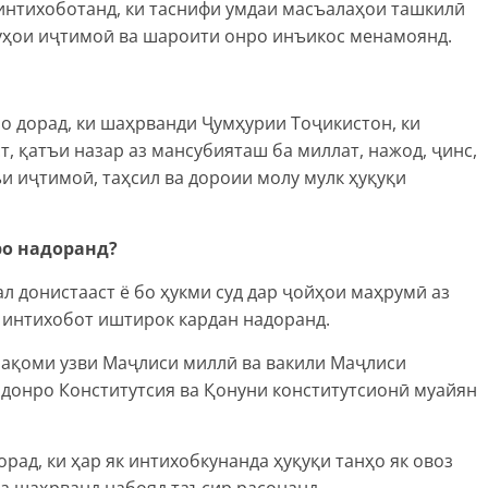
интихоботанд, ки таснифи умдаи масъалаҳои ташкилӣ
луҳои иҷтимоӣ ва шароити онро инъикос менамоянд.
 дорад, ки шаҳрванди Ҷумҳурии Тоҷикистон, ки
т, қатъи назар аз мансубияташ ба миллат, нажод, ҷинс,
ъи иҷтимоӣ, таҳсил ва дороии молу мулк ҳуқуқи
ро надоранд?
л донистааст ё бо ҳукми суд дар ҷойҳои маҳрумӣ аз
 интихобот иштирок кардан надоранд.
ақоми узви Маҷлиси миллӣ ва вакили Маҷлиси
онро Конститутсия ва Қонуни конститутсионӣ муайян
ад, ки ҳар як интихобкунанда ҳуқуқи танҳо як овоз
ба шаҳрванд набояд таъсир расонанд.