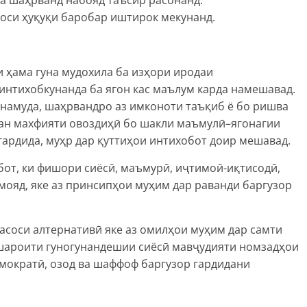
соси ҳуқуқи баробар иштирок мекунанд.
 ҳама гуна мудохила ба изҳори иродаи
интихобкунанда ба ягон кас маълум карда намешавад.
намуда, шаҳрвандро аз имконоти таъқиб ё бо ришва
лан махфияти овоздиҳӣ бо шакли маъмулӣ–ягонагии
гардида, муҳр дар қуттиҳои интихобот доир мешавад.
бот, ки фишори сиёсӣ, маъмурӣ, иҷтимоӣ-иқтисодӣ,
ояд, яке аз принсипҳои муҳим дар раванди баргузор
асоси алтернативӣ яке аз омилҳои муҳим дар самти
шароити гуногунандешии сиёсӣ мавҷудияти номзадҳои
мократӣ, озод ва шаффоф баргузор гардидани