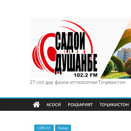
Skip
to
content
27 сол дар фазои иттилоотии Тоҷикистон
АСОСӢ
РОҲБАРИЯТ
ТОҶИКИСТОН
СИЁСАТ
Хабар