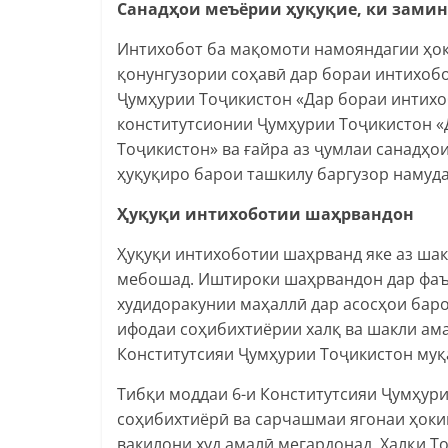
Санадҳои меъёрии ҳуқуқие, ки зами
Интихобот ба мақомоти намояндагии ҳо
қонунгузории соҳавӣ дар бораи интихоб
Ҷумҳурии Тоҷикистон «Дар бораи интихо
конститутсионии Ҷумҳурии Тоҷикистон 
Тоҷикистон» ва ғайра аз ҷумлаи санадҳо
ҳуқуқиро барои ташкилу баргузор намуд
Ҳуқуқи интихоботии шаҳрвандон
Ҳуқуқи интихоботии шаҳрванд яке аз шак
мебошад. Иштироки шаҳрвандон дар фаъ
худидоракунии маҳаллӣ дар асосҳои бар
ифодаи соҳибихтиёрии халқ ва шакли ама
Конститутсияи Ҷумҳурии Тоҷикистон муқ
Тибқи моддаи 6-и Конститутсияи Ҷумҳури
соҳибихтиёрӣ ва сарчашмаи ягонаи ҳоким
вакилони худ амалӣ мегардонад. Халқи 