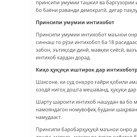
принсипи умумии ташкил ва баргузории 
бо баёни раванди демократӣ, дигар паҳ
Принсипи умумии интихобот
Принсипи умумии интихобот маънои онро
синнаш то рӯзи интихобот ба 18 расидаас
забон, эътиқоди динӣ, мавқеи сиёсӣ, ваз
интихоб кардан дорад.
Киҳо ҳуқуқи иштирок дар интихобот
Шахсоне, ки суд онҳоро ғайри қобили ама
озодӣ нигоҳ дошта мешаванд, ҳуқуқи дар
Шарту шароити интихоб нашудан ва бо м
намояндагон номувофиқ будани шаҳрванд
намудааст.
Принсипи баробарҳуқуқӣ маънои онро дор
дошта, мавқеъ, мақом ва дигар сифатҳо 