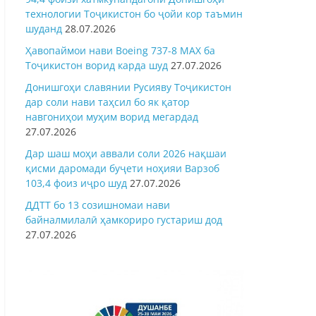
технологии Тоҷикистон бо ҷойи кор таъмин
шуданд
28.07.2026
Ҳавопаймои нави Boeing 737-8 MAX ба
Тоҷикистон ворид карда шуд
27.07.2026
Донишгоҳи славянии Русияву Тоҷикистон
дар соли нави таҳсил бо як қатор
навгониҳои муҳим ворид мегардад
27.07.2026
Дар шаш моҳи аввали соли 2026 нақшаи
қисми даромади буҷети ноҳияи Варзоб
103,4 фоиз иҷро шуд
27.07.2026
ДДТТ бо 13 созишномаи нави
байналмилалӣ ҳамкориро густариш дод
27.07.2026