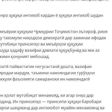
нро ҳуқуқи интихоб кардан ё ҳуқуқи интихоб шудан
 меъёрии ҳуқуқии Ҷумҳурии Тоҷикистон эътироф, риоя
ду такомули ниҳодҳои демократӣ дар заминаи ифодаи
мутобиқи принсипҳо ва меъёрҳои ҳуқуқии
да ҳадафу вазифаи давлати ҳуқуқбунёд ва яке аз
ҳкими қонуният мебошад.
ратӣ пайвастагии ногусастанӣ дошта, вазифаи
иродаи мардум, таъмини намояндагии гурӯҳҳои
аккули фаъолияти самараноки ин намояндагӣ
н ҳолат мутобиқат менамояд, ки агар онҳо дар
рданд. Ин принсипҳо — принсипи ҳуқуқи баробари
арои шаҳрванд дар интихобот муайян менамоянд ва