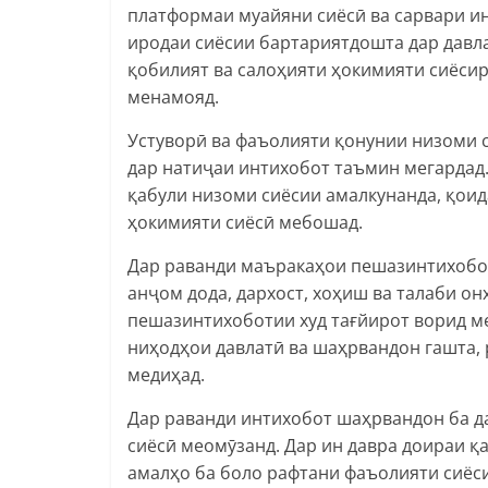
платформаи муайяни сиёсӣ ва сарвари ин
иродаи сиёсии бартариятдошта дар давла
қобилият ва салоҳияти ҳокимияти сиёсир
менамояд.
Устуворӣ ва фаъолияти қонунии низоми 
дар натиҷаи интихобот таъмин мегардад
қабули низоми сиёсии амалкунанда, қои
ҳокимияти сиёсӣ мебошад.
Дар раванди маъракаҳои пешазинтихобот
анҷом дода, дархост, хоҳиш ва талаби о
пешазинтихоботии худ тағйирот ворид м
ниҳодҳои давлатӣ ва шаҳрвандон гашта,
медиҳад.
Дар раванди интихобот шаҳрвандон ба да
сиёсӣ меомӯзанд. Дар ин давра доираи қа
амалҳо ба боло рафтани фаъолияти сиёс