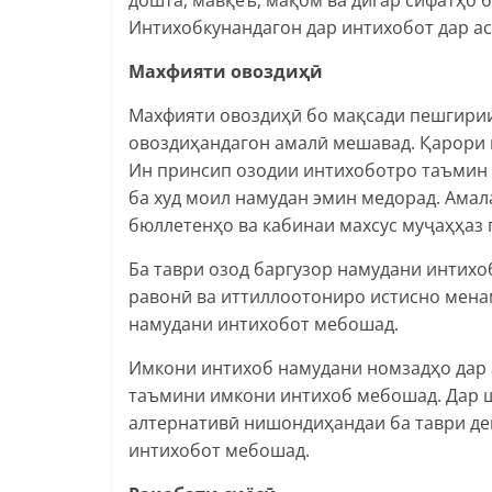
Интихобкунандагон дар интихобот дар а
Махфияти овоздиҳӣ
Махфияти овоздиҳӣ бо мақсади пешгирии
овоздиҳандагон амалӣ мешавад. Қарори 
Ин принсип озодии интихоботро таъмин 
ба худ моил намудан эмин медорад. Ама
бюллетенҳо ва кабинаи махсус муҷаҳҳаз 
Ба таври озод баргузор намудани интихо
равонӣ ва иттиллоотониро истисно менам
намудани интихобот мебошад.
Имкони интихоб намудани номзадҳо дар 
таъмини имкони интихоб мебошад. Дар 
алтернативӣ нишондиҳандаи ба таври де
интихобот мебошад.