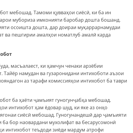
бот мебошад. Тамоми қувваҳои сиёсӣ, ки ба ин
барои мубориза имконияти баробар дошта бошанд.
ияти осоишта дошта, дар доираи муқаррарнамудаи
т ва пешгирии амалҳои номатлуб амалӣ карда
обот
да, масъалаест, ки ҳамчун ченаки арзёбии
. Тайёр намудан ва гузаронидани интихоботи аъзои
ояндагон аз тарафи комиссияҳои интихобот ба таври
обот ба ҳаёти ҷамъият гуногунҷабҳа мебошад.
ои интихобот ҳам ёдовар шуд, ки яке аз онҳо
 ягонаи сиёсӣ мебошад. Гуногунандешӣ дар ҷамъияти
и ба бор наовардани мухолифат ва бесарусомонӣ
иқи интихобот теъдоди зиёди мардум атрофи