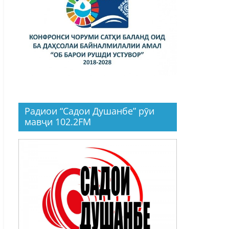
Радиои “Садои Душанбе” рӯи
мавҷи 102.2FM