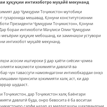
наи ҳуқуқии интихоботро муҳайё мекунанд
кимият дар Ҷумҳурии Тоҷикистон мутобиқи
от гузаронида мешавад. Қонуни конститутсионии
боти Президенти Ҷумҳурии Тоҷикистон», Қонуни
«Дар бораи интихоботи Маҷлиси Олии Ҷумҳурии
и меъёрии ҳуқуқие мебошанд, ки заминаҳои устувори
ани интихобот муҳайё мекунанд.
лҳои асосии иштироки ӯ дар ҳаёти сиёсии ҷомеа
олияти мақомоти ҳокимияти давлатӣ ва
обар чун тавассути намояндагони интихобкардаи онҳо
лишавии принсипи ҳокимияти халқ аст, ки дар
аррар шудааст.
и Тоҷикистон, дар Тоҷикистон халқ баёнгари
ияти давлатӣ буда, онро бевосита ё ба воситаи
Тоҷикистонро сарфи назар аз миллаташон шаҳрвандони