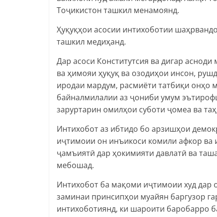
Тоҷикистон ташкил менамоянд.
Ҳуқуқҳои асосии интихоботии шаҳрвандо
ташкил медиҳанд.
Дар асоси Конститутсия ва дигар асноди
ва ҳимояи ҳуқуқ ва озодиҳои инсон, руш
иродаи мардум, расмиёти татбиқи онҳо 
байналмилалии аз ҷониби умум эътирофшу
заруртарин омилҳои суботи ҷомеа ва та
Интихобот аз ибтидо бо арзишҳои демок
иҷтимоии он инъикоси комили афкор ва 
ҷамъиятӣ дар ҳокимияти давлатӣ ва таш
мебошад.
Интихобот ба мақоми иҷтимоии худ дар о
заминаи принсипҳои муайян баргузор га
интихоботиянд, ки шароити баробарро б