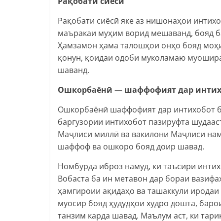
Рақобати сиёсӣ
Рақобати сиёсӣ яке аз нишонаҳои интихо
маъракаи муҳим ворид мешаванд, бояд 
Ҳамзамон ҳама талошҳои онҳо бояд моҳ
қонун, қоидаи одоби муколамаю муошира
шаванд.
Ошкорбаёнӣ — шаффофият дар интих
Ошкорбаёнӣ шаффофият дар интихобот бу
баргузории интихобот пазируфта шудааст
Маҷлиси миллӣ ва вакилони Маҷлиси нам
шаффоф ва ошкоро бояд доир шавад.
Номбурда иброз намуд, ки таъсири интих
Вобаста ба ин метавон дар бораи вазифаҳ
ҳамгироии ақидаҳо ва ташаккули иродаи
муосир бояд ҳудудҳои худро дошта, баро
танзим карда шавад. Маълум аст, ки тар