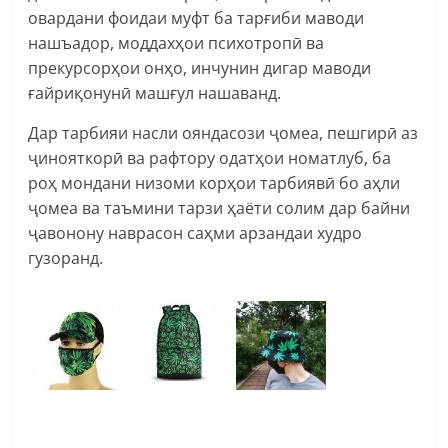
овардани фоидаи муфт ба тарғиби маводи
нашъадор, моддахҳои психотропӣ ва
прекурсорҳои онҳо, инчунин дигар маводи
ғайриқонунӣ машғул нашаванд.
Дар тарбияи насли ояндасози ҷомеа, пешгирӣ аз
ҷинояткорӣ ва рафтору одатҳои номатлуб, ба
роҳ мондани низоми корҳои тарбиявӣ бо аҳли
ҷомеа ва таъмини тарзи ҳаёти солим дар байни
ҷавонону наврасон саҳми арзандаи худро
гузоранд.