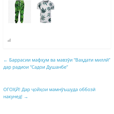
←
Баррасии мафҳум ва мавзӯи “Ваҳдати миллӣ”
дар радиои “Садои Душанбе”
ОГОҲӢ! Дар ҷойҳои мамнӯъшуда оббозӣ
накунед!
→