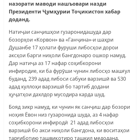
назорати маводи нашъовари назди
Президенти Ҷумҳурии Тоҷикистон хабар
доданд.
Натиҷаи санҷишҳои гузаронидашуда дар
бозорҳои «Корвон» ва «Ганҷина»-и шаҳри
Душанбе 17 ҳолати фуруши либосҳои дорои
аксҳои барги ниҳоли бангдонаро ошкор намуд.
Дар натиҷа аз 17 нафар соҳибкорони
инфиродие, ки ба фурӯши чунин либосҳо машғул
буданд, 239 адад либоси сабуки варзишӣ ва 530
адад куллоҳи варзишӣ бо тартиб додани
ҳуҷатҳои дахлдор мусодира карда шуд.
Бояд зикр намуд, ки чунин як санҷиш дар бозори
ноҳия Ёвон низ гузаронида шуда, аз 4 нафар
соҳибкорони инфиродӣ 21 адад либосҳои
варзишӣ бо акси ниҳоли бангдона, ки воситаҳои
тарғиботию ташвиқотиро ташкил медоданд,