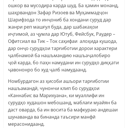
ошкор ва мусодира карда шуд. Ба ҳамин монанд,
шаҳрвандон Зафар Ризоев ва Муҳаммадҷон
Шарифзода то инҷониб ба хондани суруд дар
жанри реп машғул буда, дар шабакаҳои
иҷтимоӣ, аз ҷумла дар Ютуб, Фейсбук, Раудер –
Офитсиал ва Тик – Ток саҳифаи алоҳида кушода,
дар онҷо сурудҳои тарғиботии дорои характери
ҷалбнамоӣ ба нашъмандию нашъаҷалобиро
ҷой карда, бо паҳн намудани ин сурудҳо диққати
ҷавононро бо худ ҷалб намудаанд.
Номбурдагон аз ҳисоби ашъори тарғиботии
нашъамандӣ, чунончи клип бо сурудҳои
«Каннабис ва Марихуана», ки муаллифи ин
сурудҳо худашон мебошанд, маблағи муайян ба
даст оварда, ба ин восита ба мафкураю андешаи
шунаванда ва бинанда таъсири манфӣ
мерасонидаанд.