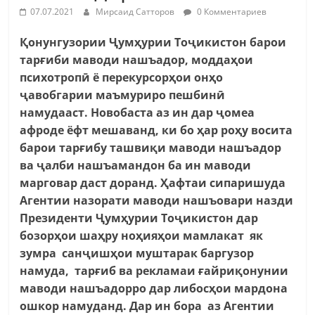
07.07.2021
Мирсаид Сатторов
0 Комментариев
Қонунгузории Ҷумҳурии Тоҷикистон барои
тарғиби маводи нашъадор, моддаҳои
психотропӣ ё перекурсорҳои онҳо
ҷавобгарии маъмуриро пешбинӣ
намудааст. Новобаста аз ин дар ҷомеа
афроде ёфт мешаванд, ки бо ҳар роҳу восита
барои тарғибу ташвиқи маводи нашъадор
ва ҷалби нашъамандон ба ин маводи
марговар даст доранд. Ҳафтаи сипаришуда
Агентии назорати маводи нашъовари назди
Президенти Ҷумҳурии Тоҷикистон дар
бозорҳои шаҳру ноҳияҳои мамлакат як
зумра санҷишҳои муштарак баргузор
намуда, тарғиб ва рекламаи ғайриқонунии
маводи нашъадорро дар либосҳои мардона
ошкор намуданд.
Дар ин бора аз Агентии