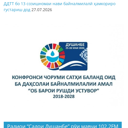
ДДТТ бо 13 созишномаи нави байналмилалӣ ҳамкориро
густариш дод
27.07.2026
Радиои “Садои Душанбе” рӯи мавҷи 102.2FM