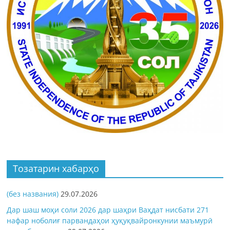
Тозатарин хабарҳо
(без названия)
29.07.2026
Дар шаш моҳи соли 2026 дар шаҳри Ваҳдат нисбати 271
нафар ноболиғ парвандаҳои ҳуқуқвайронкунии маъмурӣ