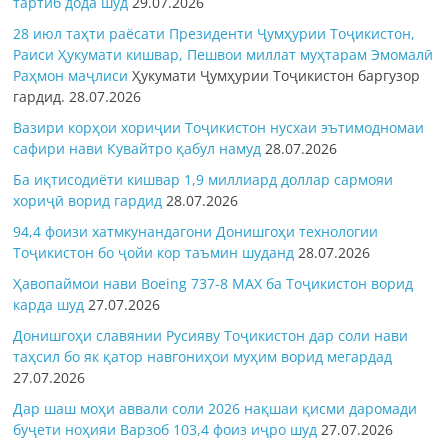
тартиб дода шуд
29.07.2026
28 июл таҳти раёсати Президенти Ҷумҳурии Тоҷикистон,
Раиси Ҳукумати кишвар, Пешвои миллат муҳтарам Эмомалӣ
Раҳмон
маҷлиси
Ҳукумати Ҷумҳурии Тоҷикистон баргузор
гардид.
28.07.2026
Вазири корҳои хориҷии Тоҷикистон нусхаи эътимодномаи
сафири нави Кувайтро қабул намуд
28.07.2026
Ба иқтисодиёти кишвар 1,9 миллиард доллар сармояи
хориҷӣ ворид гардид
28.07.2026
94,4 фоизи хатмкунандагони Донишгоҳи технологии
Тоҷикистон бо ҷойи кор таъмин шуданд
28.07.2026
Ҳавопаймои нави Boeing 737-8 MAX ба Тоҷикистон ворид
карда шуд
27.07.2026
Донишгоҳи славянии Русияву Тоҷикистон дар соли нави
таҳсил бо як қатор навгониҳои муҳим ворид мегардад
27.07.2026
Дар шаш моҳи аввали соли 2026 нақшаи қисми даромади
буҷети ноҳияи Варзоб 103,4 фоиз иҷро шуд
27.07.2026