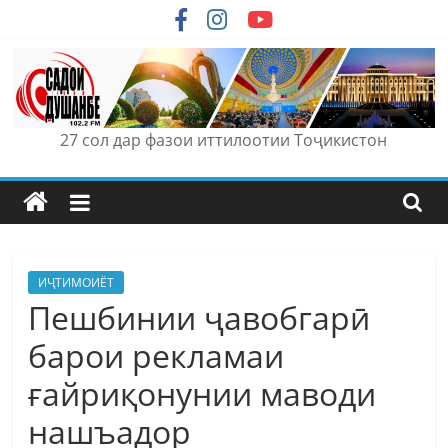
Skip
to
content
27 сол дар фазои иттилоотии Тоҷикистон
ИҶТИМОИЁТ
Пешбинии ҷавобгарӣ
барои рекламаи
ғайриқонунии маводи
нашъадор