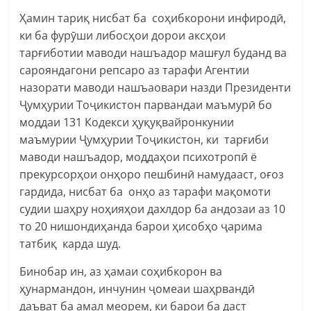
Ҳамин тариқ нисбат ба соҳибкорони инфиродӣ,
ки ба фурӯши либосҳои дорои аксҳои
тарғиботии маводи нашъадор машғул буданд ва
сарояндагони репсаро аз тарафи Агентии
назорати маводи нашъаовари назди Президенти
Ҷумҳурии Тоҷикистон парвандаи маъмурӣ бо
моддаи 131 Кодекси ҳуқуқвайронкунии
маъмурии Ҷумҳурии Тоҷикистон, ки тарғиби
маводи нашъадор, моддаҳои психотропӣ ё
прекурсорҳои онҳоро пешбинӣ намудааст, оғоз
гардида, нисбат ба онҳо аз тарафи мақомоти
судии шаҳру ноҳияҳои дахлдор ба андозаи аз 10
то 20 нишондиҳанда барои ҳисобҳо ҷарима
татбиқ карда шуд.
Бинобар ин, аз ҳамаи соҳибкорон ва
ҳунармандон, инчунин ҷомеаи шаҳрвандӣ
даъват ба амал меорем, ки барои ба даст