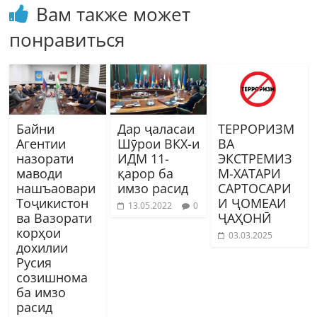
Вам также может
понравиться
Байни
Дар ҷаласаи
ТЕРРОРИЗМ
Агентии
Шӯрои ВКХ-и
ВА
назорати
ИДМ 11-
ЭКСТРЕМИЗ
маводи
қарор ба
М-ХАТАРИ
нашъаовари
имзо расид
САРТОСАРИ
Тоҷикистон
И ҶОМЕАИ
13.05.2022
0
ва Вазорати
ҶАҲОНӢ
корҳои
03.03.2025
дохилии
Русия
созишнома
ба имзо
расид