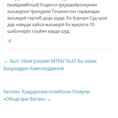
(майдаавбошӣ) Кодекси ҳуқуқвайронкунии
маъмурии Ҷумҳурии Тоҷикистон парвандаи
маъмурӣ тартиб дода шуда, бо Қарори Суд ҷазо
дар намуди ҳабси маъмурӣ ба муҳлати 10
шабонарӯз таъйин карда шуд.
←
Ашт: Номгузории МТМУ №37 ба номи
Баҳриддин Камолиддинов
Хатлон: Қадрдонии ғолибони Озмуни
«Ободгари Ватан»
→