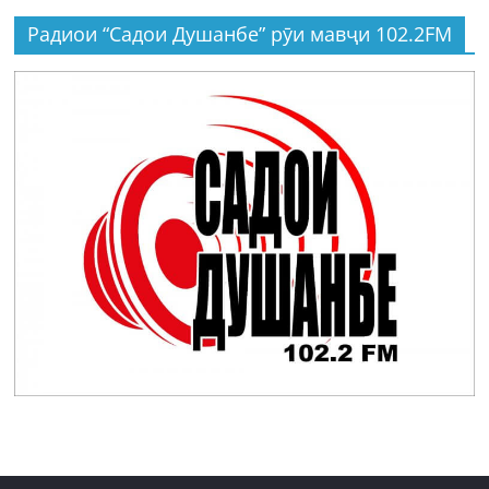
Радиои “Садои Душанбе” рӯи мавҷи 102.2FM