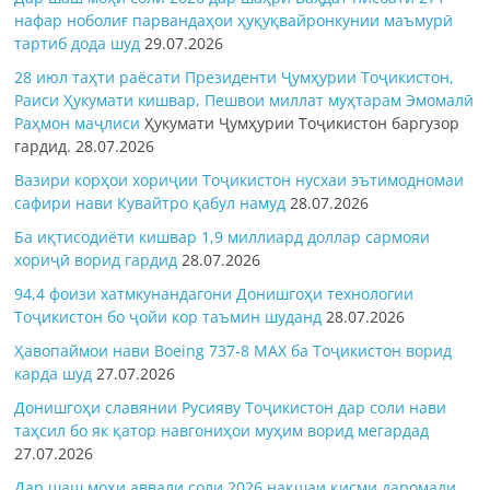
нафар ноболиғ парвандаҳои ҳуқуқвайронкунии маъмурӣ
тартиб дода шуд
29.07.2026
28 июл таҳти раёсати Президенти Ҷумҳурии Тоҷикистон,
Раиси Ҳукумати кишвар, Пешвои миллат муҳтарам Эмомалӣ
Раҳмон
маҷлиси
Ҳукумати Ҷумҳурии Тоҷикистон баргузор
гардид.
28.07.2026
Вазири корҳои хориҷии Тоҷикистон нусхаи эътимодномаи
сафири нави Кувайтро қабул намуд
28.07.2026
Ба иқтисодиёти кишвар 1,9 миллиард доллар сармояи
хориҷӣ ворид гардид
28.07.2026
94,4 фоизи хатмкунандагони Донишгоҳи технологии
Тоҷикистон бо ҷойи кор таъмин шуданд
28.07.2026
Ҳавопаймои нави Boeing 737-8 MAX ба Тоҷикистон ворид
карда шуд
27.07.2026
Донишгоҳи славянии Русияву Тоҷикистон дар соли нави
таҳсил бо як қатор навгониҳои муҳим ворид мегардад
27.07.2026
Дар шаш моҳи аввали соли 2026 нақшаи қисми даромади