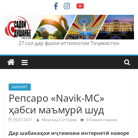
Skip
to
content
27 сол дар фазои иттилоотии Тоҷикистон
АМНИЯТ
Репсаро «Navik-MC»
ҳабси маъмурӣ шуд
09.07.2021
Мирсаид Сатторов
0 Комментариев
Дар шабакаҳои иҷтимоии интернетӣ наворе