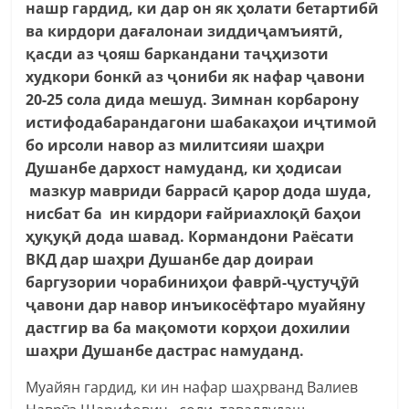
нашр гардид, ки дар он як ҳолати бетартибӣ
ва кирдори дағалонаи зиддиҷамъиятӣ,
қасди аз ҷояш баркандани таҷҳизоти
худкори бонкӣ аз ҷониби як нафар ҷавони
20-25 сола дида мешуд. Зимнан корбарону
истифодабарандагони шабакаҳои иҷтимоӣ
бо ирсоли навор аз милитсияи шаҳри
Душанбе дархост намуданд, ки ҳодисаи
мазкур мавриди баррасӣ қарор дода шуда,
нисбат ба ин кирдори ғайриахлоқӣ баҳои
ҳуқуқӣ дода шавад. Кормандони Раёсати
ВКД дар шаҳри Душанбе дар доираи
баргузории чорабиниҳои фаврӣ-ҷустуҷӯӣ
ҷавони дар навор инъикосёфтаро муайяну
дастгир ва ба мақомоти корҳои дохилии
шаҳри Душанбе дастрас намуданд.
Муайян гардид, ки ин нафар шаҳрванд Валиев