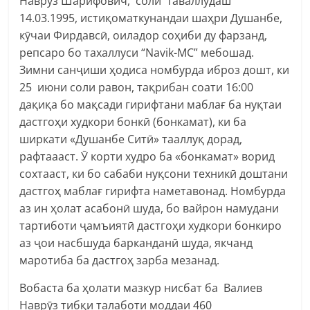
Наврӯз Шарифович, соли таваллудаш
14.03.1995, истиқоматкунандаи шаҳри Душанбе,
кӯчаи Фирдавсӣ, оиладор соҳиби ду фарзанд,
репсаро бо тахаллуси “Navik-MC” мебошад.
Зимни санҷиши ҳодиса номбурда иброз дошт, ки
25 июни соли равон, тақрибан соати 16:00
дақиқа бо мақсади гирифтани маблағ ба нуқтаи
дастгоҳи худкори бонкӣ (бонкамат), ки ба
ширкати «Душанбе Ситӣ» тааллуқ дорад,
рафтаааст. Ӯ корти худро ба «бонкамат» ворид
сохтааст, ки бо сабаби нуқсони техникӣ доштани
дастгоҳ маблағ гирифта наметавонад. Номбурда
аз ин ҳолат асабонӣ шуда, бо вайрон намудани
тартиботи ҷамъиятӣ дастгоҳи худкори бонкиро
аз ҷои насбшуда барканданӣ шуда, якчанд
маротиба ба дастгоҳ зарба мезанад.
Вобаста ба ҳолати мазкур нисбат ба Валиев
Наврӯз тибқи талаботи моддаи 460