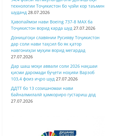
технологии Тоҷикистон бо ҷойи кор таъмин
шуданд
28.07.2026
Ҳавопаймои нави Boeing 737-8 MAX ба
Тоҷикистон ворид карда шуд
27.07.2026
Донишгоҳи славянии Русияву Тоҷикистон
дар соли нави таҳсил бо як қатор
навгониҳои муҳим ворид мегардад
27.07.2026
Дар шаш моҳи аввали соли 2026 нақшаи
қисми даромади буҷети ноҳияи Варзоб
103,4 фоиз иҷро шуд
27.07.2026
ДДТТ бо 13 созишномаи нави
байналмилалӣ ҳамкориро густариш дод
27.07.2026