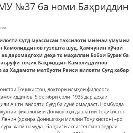
МУ №37 ба номи Баҳриддин
иев
илояти Суғд муассисаи таҳсилоти миёнаи умумии
н Камолиддинов гузошта шуд. Ҳамчунин кӯчаи
аз даромадгоҳи деҳа то маҳаллаи Бобои Бурак ба
маъруфи тоҷик Баҳриддин Камолиддинов
а аз Хадамоти матбуоти Раиси вилояти Суғд хабар
оистаи Тоҷикистон, доктори илмҳои филологӣ
амолиддинов 5 октябри соли 1935 дар деҳаи
ияи Ашти вилояти Суғд ба дунё омадааст. Номбурда
акултаи филологияи Донишгоҳи давлатии Тоҷикистон
. Ленин (ҳозира Донишгоҳи миллии Тоҷикистон) –ро
сурх хатм намуда, ба ҳайси ассистенти кафедраи