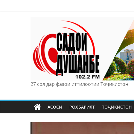
Skip
to
content
27 сол дар фазои иттилоотии Тоҷикистон
АСОСӢ
РОҲБАРИЯТ
ТОҶИКИСТОН