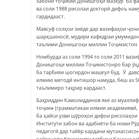
забони тоҷикии Донишгоҳи мазкур ба фаъ
ва соли 1988 рисолаи докторӣ дифоъ нам
гардидааст.
Мавсуф солҳои зиёде дар вазифаҳои ҷон
шарқшиносӣ, мудири кафедраи умумидон
таълими Донишгоҳи миллии Тоҷикистон 
Номбурда аз соли 1994 то соли 2011 ваз
Донишгоҳи миллии Тоҷикистонро бар ӯҳда
ба тарбияи шогирдон машғул буд. Ӯ дав
илмию методӣ интишор намуда, беш аз 50
таълимиро таҳрир кардааст.
Баҳриддин Камолиддинов яке аз муалли
тоҷик
»
(грамматикаи илмии академиявӣ, 
ба ҳайси узви шӯроҳои дифои рисолаҳои
Институти забон ва адабиёти ба номи Р
педагогӣ дар тайёр кардани мутахассисо
ҳайси узви Комиссияи татбиқи Қонуни за