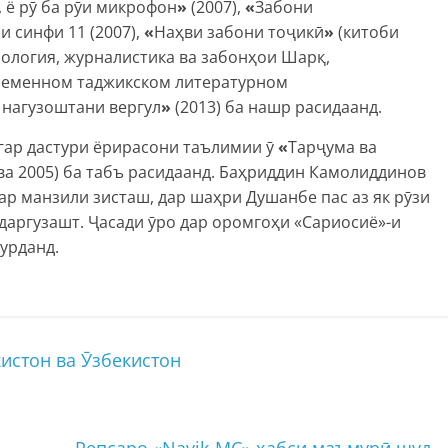
, ё рӯ ба рӯи микрофон
»
(2007),
«
Забони
 синфи 11 (2007),
«
Наҳви забони тоҷикӣ
»
(китоби
ология, журналистика ва забонҳои Шарқ,
ременном таджикском литературном
 нагузоштани вергул
»
(2013) ба нашр расидаанд.
гар дастури ёрирасони таълимии ӯ
«
Тарҷума ва
 ва 2005) ба табъ расидаанд. Баҳриддин Камолиддинов
ар манзили зисташ, дар шаҳри Душанбе пас аз як рӯзи
даргузашт. Ҷасади ӯро дар оромгоҳи «Сариосиё»-и
урданд.
истон ва Ӯзбекистон
Репсаро «Navik-MC» ҳабси маъмурӣ шуд