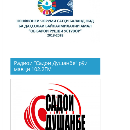
Радиои “Садои Душанбе” рӯи
мавҷи 102.2FM