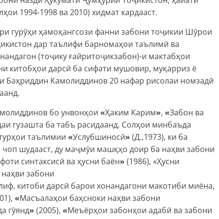
ҳои 1994-1998 ва 2010) хидмат кардааст.
ри гурӯҳи ҳамоҳангсози фанни забони тоҷикии Шӯрои
ҷикистон дар таълифи барномаҳои таълимӣ ва
нандагон (тоҷику ғайритоҷикзабон)-и мактабҳои
ни китобҳои дарсӣ ба сифати мушовир, муқарриз ё
ии Баҳриддин Камолиддинов 20 нафар рисолаи номзадӣ
аанд.
амолиддинов бо унвонҳои
«
Ҳаким Карим
»
,
«
Забон ва
аи гузашта ба табъ расидаанд. Солҳои минбаъда
стурҳои таълимии
«
Услубшиносӣ
»
(Д.,1973), ки ба
 чоп шудааст, ду маҷмӯи машқҳо доир ба наҳви забони
фоти синтаксисӣ ва ҳусни баён
»
(1986), «Ҳусни
 наҳви забони
иф, китоби дарсӣ барои хонандагони макотиби миёна,
01),
«
Масъалаҳои баҳсноки наҳви забони
да гӯянд
»
(2005),
«
Меъёрҳои забонҳои адабӣ ва забони