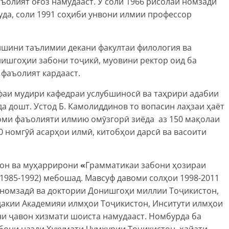
олият оғоз намудааст. Ӯ соли 1966 рисолаи номзадӣ
уда, соли 1991 соҳиби унвони илмии профессор
ишини таълимии декани факултаи филология ва
ишгоҳии забони тоҷикӣ, муовини ректор оид ба
фаъолият кардааст.
ифаи мудири кафедраи услубшиносӣ ва таҳрири адабии
 дошт. Устод Б. Камолиддинов то вопасин лаҳзаи ҳаёт
оми фаъолияти илмию омӯзгорӣ зиёда аз 150 мақолаи
 номгӯй асарҳои илмӣ, китобҳои дарсӣ ва васоити
фон ва муҳаррирони
«
Грамматикаи забони ҳозираи
1985-1992) мебошад. Мавсуф давоми солҳои 1998-2011
 номзадӣ ва доктории Донишгоҳи миллии Тоҷикистон,
ӯдакии Академияи илмҳои Тоҷикистон, Инситути илмҳои
ни ҷавон хизмати шоиста намудааст. Номбурда ба
бони назди Ҳукумати Ҷумҳурии Тоҷикистон, ҳайати