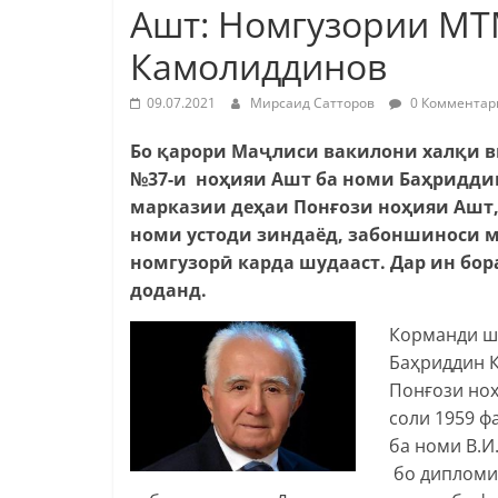
Ашт: Номгузории МТ
Камолиддинов
09.07.2021
Мирсаид Сатторов
0 Комментар
Бо қарори Маҷлиси вакилони халқи в
№37-и ноҳияи Ашт ба номи Баҳридди
марказии деҳаи Понғози ноҳияи Ашт, 
номи устоди зиндаёд, забоншиноси 
номгузорӣ карда шудааст.
Дар ин бор
доданд.
Корманди ш
Баҳриддин К
Понғози ноҳ
соли 1959 ф
ба номи В.И
бо дипломи 