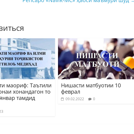
виться
ти маориф: Таътили
Нишасти матбуотии 10
онаи хонандагон то
феврал
 январ тамдид
09.02.2022
0
23