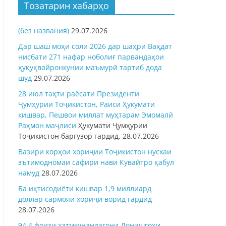
Тозатарин хабарҳо
(без названия)
29.07.2026
Дар шаш моҳи соли 2026 дар шаҳри Ваҳдат
нисбати 271 нафар ноболиғ парвандаҳои
ҳуқуқвайронкунии маъмурӣ тартиб дода
шуд
29.07.2026
28 июл таҳти раёсати Президенти
Ҷумҳурии Тоҷикистон, Раиси Ҳукумати
кишвар, Пешвои миллат муҳтарам Эмомалӣ
Раҳмон
маҷлиси
Ҳукумати Ҷумҳурии
Тоҷикистон баргузор гардид.
28.07.2026
Вазири корҳои хориҷии Тоҷикистон нусхаи
эътимодномаи сафири нави Кувайтро қабул
намуд
28.07.2026
Ба иқтисодиёти кишвар 1,9 миллиард
доллар сармояи хориҷӣ ворид гардид
28.07.2026
94,4 фоизи хатмкунандагони Донишгоҳи