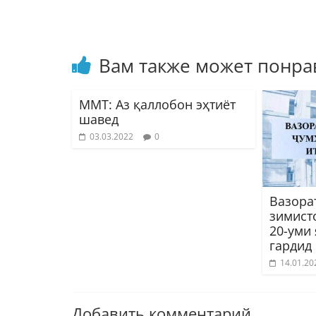
Вам также может понра
ММТ: Аз қаллобон эҳтиёт
шавед
03.03.2022
0
Вазора
зимист
20-уми
гардид
14.01.20
Добавить комментарий