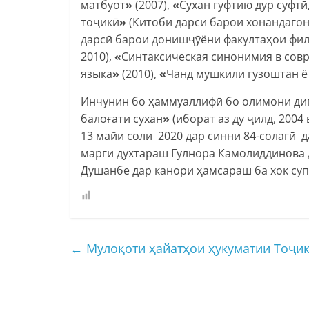
матбуот
»
(2007),
«
Сухан гуфтию дур суфтӣ
тоҷикӣ
»
(Китоби дарси барои хонандагони
дарсӣ барои донишҷӯёни факултаҳои фил
2010),
«
Синтаксическая синонимия в сов
языка
»
(2010),
«
Чанд мушкили гузоштан ё
Инчунин бо ҳаммуаллифӣ бо олимони ди
балоғати сухан
»
(иборат аз ду ҷилд, 2004
13 майи соли 2020 дар синни 84-солагӣ д
марги духтараш Гулнора Камолиддинова 
Душанбе дар канори ҳамсараш ба хок суп
←
Мулоқоти ҳайатҳои ҳукуматии Тоҷик