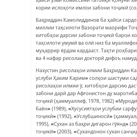
кории ислоҳоти имлои забони тоҷикӣ (сол
Баҳриддин Камолиддинов ба ҳайси сардо
миллии таҳсилоти Вазорати маорифи То
китобҳои дарсии забони тоҷикӣ барои хо
таҳсилоти умумӣ ва олӣ низ ба муаллифо
муҳаррир ёрдам кардааст. Таҳти роҳбар
ва 4 нафар рисолаи докторӣ дифоъ намуд
Нахустин рисолаҳои илмии Баҳриддин К
услуби Ҳаким Карим
»
солҳои шастуми сад
рисолаҳои илмии ӯ, китобҳои дарсию да
забони дарӣ дар Афғонистон ду маротиба
тоҷикӣ (ҳаммуаллиф, 1978, 1982)
«
Муроди
баён
»
(1989),
«
Хусусиятҳои услубии сарфу
тоҷикӣ
»
(1992),
«
Услубшиносӣ
»
(ҳаммуалл
1995),
«
Сухан аз баҳри дигарон гӯянд
»
(20
тоҷикӣ
»
(2003),
«
Сухандонон сухан санҷи