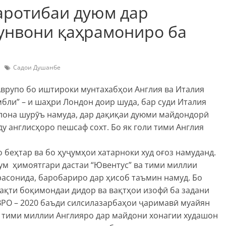
аротибаи дуюм дар
унвони қаҳрамониро ба
Садои Душанбе
врупо бо иштироки мунтахабҳои Англия ва Италия
мбли” – и шаҳри Лондон доир шуда, бар суди Италия
олона шурӯъ намуда, дар дақиқаи дуюми майдондорӣ
у англисҳоро пешсаф сохт. Бо як голи тими Англия
беҳтар ва бо ҳуҷумҳои хатарноки худ оғоз намуданд.
-ум ҳимоятгари дастаи “Ювентус” ва тими миллии
расонида, баробариро дар ҳисоб таъмин намуд. Бо
вақти боқимондаи дидор ва вақтҳои изофӣ ба задани
ЕВРО – 2020 баъди силсилазарбаҳои ҷаримавӣ муайян
2 тими миллии Англияро дар майдони хонагии худашон