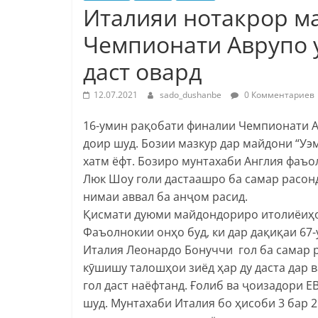
Италияи нотакрор м
Чемпионати Аврупо 
даст овард
12.07.2021
sado_dushanbe
0 Комментариев
16-умин рақобати финалии Чемпионати А
доир шуд. Бозии мазкур дар майдони “Уэ
хатм ёфт. Бозиро мунтахаби Англия фаъ
Люк Шоу голи дастаашро ба самар расонд
нимаи аввал ба анҷом расид.
Қисмати дуюми майдондориро итолиёиҳо 
Фаъолнокии онҳо буд, ки дар дақиқаи 67
Италия Леонардо Бонуччи гол ба самар 
кӯшишу талошҳои зиёд ҳар ду даста дар 
гол даст наёфтанд. Ғолиб ва ҷоизадори 
шуд. Мунтахаби Италия бо ҳисоби 3 бар 