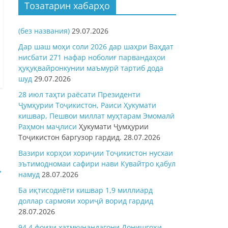
Тозатарин хабарҳо
(без названия)
29.07.2026
Дар шаш моҳи соли 2026 дар шаҳри Ваҳдат
нисбати 271 нафар ноболиғ парвандаҳои
ҳуқуқвайронкунии маъмурӣ тартиб дода
шуд
29.07.2026
28 июл таҳти раёсати Президенти
Ҷумҳурии Тоҷикистон, Раиси Ҳукумати
кишвар, Пешвои миллат муҳтарам Эмомалӣ
Раҳмон
маҷлиси
Ҳукумати Ҷумҳурии
Тоҷикистон баргузор гардид.
28.07.2026
Вазири корҳои хориҷии Тоҷикистон нусхаи
эътимодномаи сафири нави Кувайтро қабул
→
намуд
28.07.2026
Ба иқтисодиёти кишвар 1,9 миллиард
доллар сармояи хориҷӣ ворид гардид
28.07.2026
94,4 фоизи хатмкунандагони Донишгоҳи