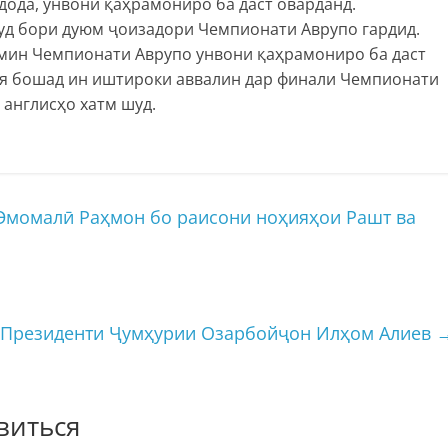
дода, унвони қаҳрамониро ба даст оварданд.
худ бори дуюм ҷоизадори Чемпионати Аврупо гардид.
юмин Чемпионати Аврупо унвони қаҳрамониро ба даст
ия бошад ин иштироки аввалин дар финали Чемпионати
 англисҳо хатм шуд.
Эмомалӣ Раҳмон бо раисони ноҳияҳои Рашт ва
 Президенти Ҷумҳурии Озарбойҷон Илҳом Алиев
виться