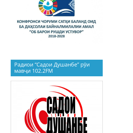
Радиои “Садои Душанбе” рӯи
мавҷи 102.2FM