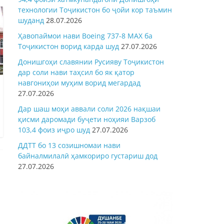
технологии Тоҷикистон бо ҷойи кор таъмин
шуданд
28.07.2026
Ҳавопаймои нави Boeing 737-8 MAX ба
Тоҷикистон ворид карда шуд
27.07.2026
Донишгоҳи славянии Русияву Тоҷикистон
дар соли нави таҳсил бо як қатор
навгониҳои муҳим ворид мегардад
27.07.2026
Дар шаш моҳи аввали соли 2026 нақшаи
қисми даромади буҷети ноҳияи Варзоб
103,4 фоиз иҷро шуд
27.07.2026
ДДТТ бо 13 созишномаи нави
байналмилалӣ ҳамкориро густариш дод
27.07.2026