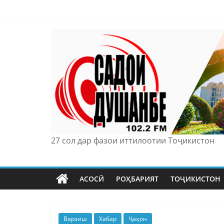
Skip
to
content
27 сол дар фазои иттилоотии Тоҷикистон
АСОСӢ
РОҲБАРИЯТ
ТОҶИКИСТОН
Варзиш
Хабар
Ҷаҳон