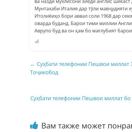
ва назди мухлисони зиёди англис шикаст 
Мунтахаби Италия дар тӯли мавҷудияти 
Итолиёиҳо бори аввал соли 1968 дар се
оварда буданд. Барои тими миллии Англ
Аврупо буд ва он ҳам бо мағлубият барои
←
Суҳбати телефонии Пешвои миллат 
Тоҷикобод
Суҳбати телефонии Пешвои миллат бо
Вам также может понра