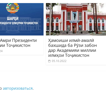
Амри Президенти
Ҳамоиши илмӣ-амалӣ
ии Тоҷикистон
бахшида ба Рӯзи забон
дар Академияи миллии
24
илмҳои Тоҷикистон
05.10.2022
мо
авторизоваться
.