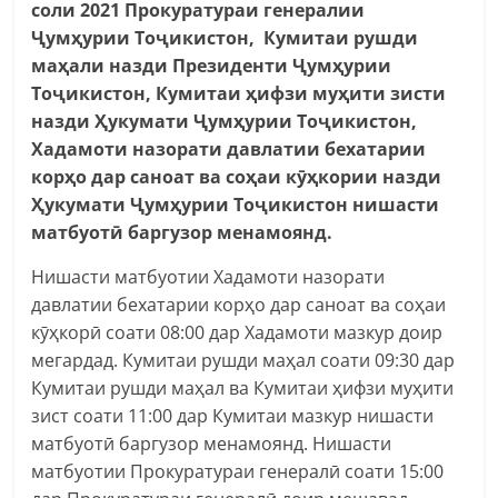
соли 2021 Прокуратураи генералии
Ҷумҳурии Тоҷикистон, Кумитаи рушди
маҳали назди Президенти Ҷумҳурии
Тоҷикистон, Кумитаи ҳифзи муҳити зисти
назди Ҳукумати Ҷумҳурии Тоҷикистон,
Хадамоти назорати давлатии бехатарии
корҳо дар саноат ва соҳаи кӯҳкории назди
Ҳукумати Ҷумҳурии Тоҷикистон нишасти
матбуотӣ баргузор менамоянд.
Нишасти матбуотии Хадамоти назорати
давлатии бехатарии корҳо дар саноат ва соҳаи
кӯҳкорӣ соати 08:00 дар Хадамоти мазкур доир
мегардад. Кумитаи рушди маҳал соати 09:30 дар
Кумитаи рушди маҳал ва Кумитаи ҳифзи муҳити
зист соати 11:00 дар Кумитаи мазкур нишасти
матбуотӣ баргузор менамоянд. Нишасти
матбуотии Прокуратураи генералӣ соати 15:00