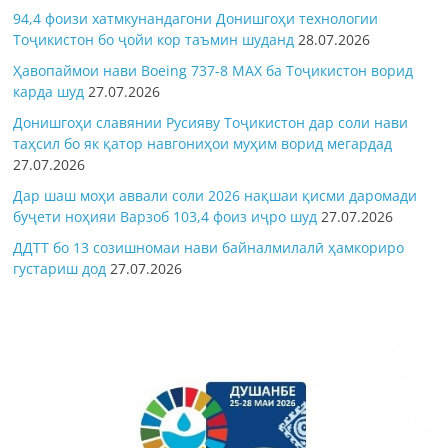
94,4 фоизи хатмкунандагони Донишгоҳи технологии
Тоҷикистон бо ҷойи кор таъмин шуданд
28.07.2026
Ҳавопаймои нави Boeing 737-8 MAX ба Тоҷикистон ворид
карда шуд
27.07.2026
Донишгоҳи славянии Русияву Тоҷикистон дар соли нави
таҳсил бо як қатор навгониҳои муҳим ворид мегардад
27.07.2026
Дар шаш моҳи аввали соли 2026 нақшаи қисми даромади
буҷети ноҳияи Варзоб 103,4 фоиз иҷро шуд
27.07.2026
ДДТТ бо 13 созишномаи нави байналмилалӣ ҳамкориро
густариш дод
27.07.2026