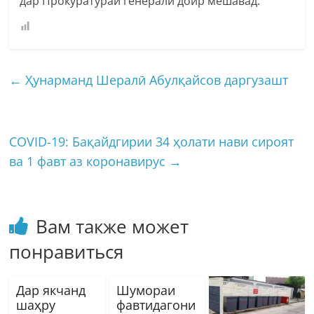
дар Прокуратураи генералӣ доир мешавад.
←
Ҳунарманд Шералӣ Абулқайсов даргузашт
COVID-19: Бақайдгирии 34 ҳолати нави сироят
ва 1 фавт аз коронавирус
→
Вам также может
понравиться
Дар якчанд
Шумораи
шаҳру
фавтидагони