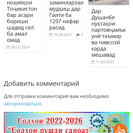
ноҳияҳои
заминларзаи
Тоҷикистон
мудҳиш дар
Дар
бар асари
Гаити ба
Душанбе
бориши
1297 нафар
нуқтаҳои
шадид сел
расид
партовҷамък
ба амал
16.08.2021
0
унӣ таъмир
омад
ва навсозӣ
06.05.2024
карда
мешавад
11.04.2023
Добавить комментарий
Для отправки комментария вам необходимо
авторизоваться
.