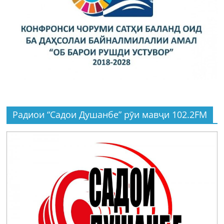
Радиои “Садои Душанбе” рӯи мавҷи 102.2FM