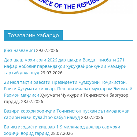
Тозатарин хабарҳо
(без названия)
29.07.2026
Дар шаш моҳи соли 2026 дар шаҳри Ваҳдат нисбати 271
нафар ноболиғ парвандаҳои ҳуқуқвайронкунии маъмурӣ
тартиб дода шуд
29.07.2026
28 июл таҳти раёсати Президенти Ҷумҳурии Тоҷикистон,
Раиси Ҳукумати кишвар, Пешвои миллат муҳтарам Эмомалӣ
Раҳмон
маҷлиси
Ҳукумати Ҷумҳурии Тоҷикистон баргузор
гардид.
28.07.2026
Вазири корҳои хориҷии Тоҷикистон нусхаи эътимодномаи
сафири нави Кувайтро қабул намуд
28.07.2026
Ба иқтисодиёти кишвар 1,9 миллиард доллар сармояи
хориҷӣ ворид гардид
28.07.2026