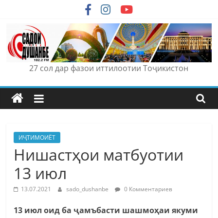
Skip
to
content
27 сол дар фазои иттилоотии Тоҷикистон
ИҶТИМОИЁТ
Нишастҳои матбуотии
13 июл
13.07.2021
sado_dushanbe
0 Комментариев
13 июл оид ба ҷамъбасти шашмоҳаи якуми