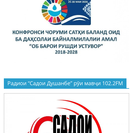
Радиои “Садои Душанбе” рӯи мавҷи 102.2FM