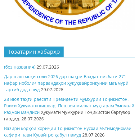
Тозатарин хабарҳо
(без названия)
29.07.2026
Дар шаш моҳи соли 2026 дар шаҳри Ваҳдат нисбати 271
нафар ноболиғ парвандаҳои ҳуқуқвайронкунии маъмурӣ
тартиб дода шуд
29.07.2026
28 июл таҳти раёсати Президенти Ҷумҳурии Тоҷикистон,
Раиси Ҳукумати кишвар, Пешвои миллат муҳтарам Эмомалӣ
Раҳмон
маҷлиси
Ҳукумати Ҷумҳурии Тоҷикистон баргузор
гардид.
28.07.2026
Вазири корҳои хориҷии Тоҷикистон нусхаи эътимодномаи
сафири нави Кувайтро қабул намуд
28.07.2026