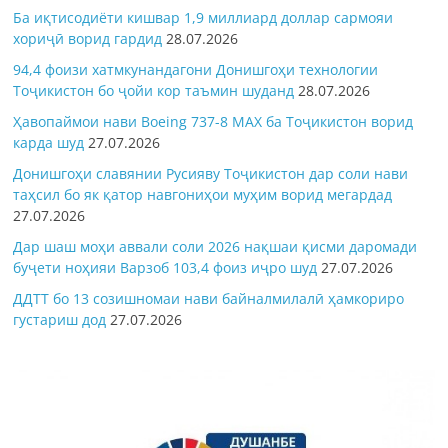
Ба иқтисодиёти кишвар 1,9 миллиард доллар сармояи
хориҷӣ ворид гардид
28.07.2026
94,4 фоизи хатмкунандагони Донишгоҳи технологии
Тоҷикистон бо ҷойи кор таъмин шуданд
28.07.2026
Ҳавопаймои нави Boeing 737-8 MAX ба Тоҷикистон ворид
карда шуд
27.07.2026
Донишгоҳи славянии Русияву Тоҷикистон дар соли нави
таҳсил бо як қатор навгониҳои муҳим ворид мегардад
27.07.2026
Дар шаш моҳи аввали соли 2026 нақшаи қисми даромади
буҷети ноҳияи Варзоб 103,4 фоиз иҷро шуд
27.07.2026
ДДТТ бо 13 созишномаи нави байналмилалӣ ҳамкориро
густариш дод
27.07.2026