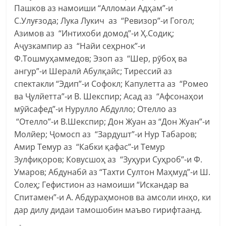
Пашков аз намоиши “Алломаи Адҳам”-и
С.Улуғзода; Лука Лукич аз “Ревизор”-и Гогол;
Азимов аз “Интихоби домод”-и Ҳ.Содиқ;
Аҷузкампир аз “Найи сеҳрнок”-и
Ф.Тошмуҳаммедов; Эзоп аз “Шер, рӯбоҳ ва
ангур”-и Шералӣ Абулқайс; Тирессий аз
спектакли “Эдип”-и Софокл; Капулетта аз “Ромео
ва Ҷулйетта”-и В. Шекспир; Асад аз “Афсонаҳои
мӯйсафед”-и Нурулло Абдулло; Отелло аз
“Отелло”-и В.Шекспир; Дон Жуан аз “Дон Жуан”-и
Молйер; Ҷомосп аз “Зардушт”-и Нур Табаров;
Амир Темур аз “Кабки қафас”-и Темур
Зулфиқоров; Ковусшоҳ аз “Зуҳури Суҳроб”-и Ф.
Умаров; Абдунабӣ аз “Тахти Султон Маҳмуд”-и Ш.
Солеҳ; Гефистион аз намоиши “Искандар ва
Спитамен”-и А. Абдураҳмонов ва амсоли инҳо, ки
дар дилу дидаи тамошобин маъво гирифтаанд.