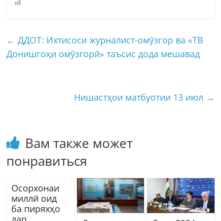
←
ДДОТ: Ихтисоси журналист-омӯзгор ва «ТВ
Донишгоҳи омӯзгорӣ» таъсис дода мешавад
Нишастҳои матбуотии 13 июл
→
Вам также может
понравиться
Осорхонаи
миллӣ оид
ба пиряхҳо
дар