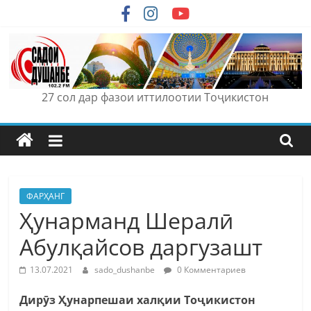
Skip
to
content
27 сол дар фазои иттилоотии Тоҷикистон
ФАРҲАНГ
Ҳунарманд Шералӣ
Абулқайсов даргузашт
13.07.2021
sado_dushanbe
0 Комментариев
Дирӯз Ҳунарпешаи халқии Тоҷикистон