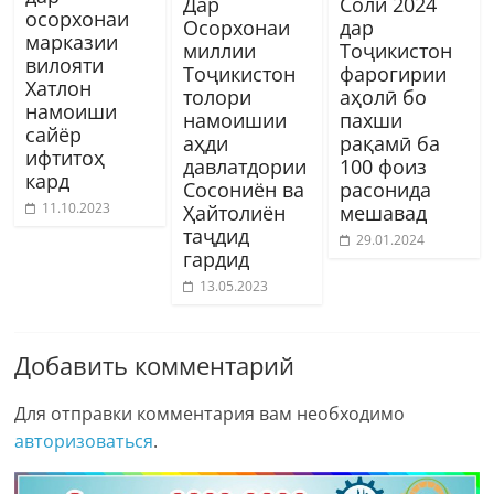
Дар
Соли 2024
осорхонаи
Осорхонаи
дар
марказии
миллии
Тоҷикистон
вилояти
Тоҷикистон
фарогирии
Хатлон
толори
аҳолӣ бо
намоиши
намоишии
пахши
сайёр
аҳди
рақамӣ ба
ифтитоҳ
давлатдории
100 фоиз
кард
Сосониён ва
расонида
11.10.2023
Ҳайтолиён
мешавад
таҷдид
29.01.2024
гардид
13.05.2023
Добавить комментарий
Для отправки комментария вам необходимо
авторизоваться
.