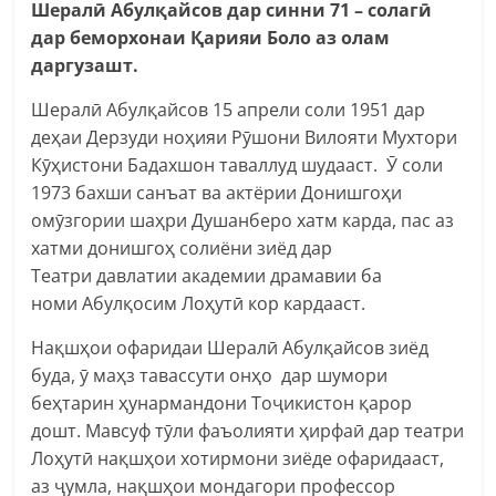
Шералӣ Абулқайсов дар синни 71 – солагӣ
дар беморхонаи Қарияи Боло аз олам
даргузашт.
Шералӣ Абулқайсов 15 апрели соли 1951 дар
деҳаи Дерзуди ноҳияи Рӯшони Вилояти Мухтори
Кӯҳистони Бадахшон таваллуд шудааст. Ӯ соли
1973 бахши санъат ва актёрии Донишгоҳи
омӯзгории шаҳри Душанберо хатм карда, пас аз
хатми донишгоҳ солиёни зиёд дар
Театри давлатии академии драмавии ба
номи Абулқосим Лоҳутӣ кор кардааст.
Нақшҳои офаридаи Шералӣ Абулқайсов зиёд
буда, ӯ маҳз тавассути онҳо дар шумори
беҳтарин ҳунармандони Тоҷикистон қарор
дошт. Мавсуф тӯли фаъолияти ҳирфаӣ дар театри
Лоҳутӣ нақшҳои хотирмони зиёде офаридааст,
аз ҷумла, нақшҳои мондагори профессор