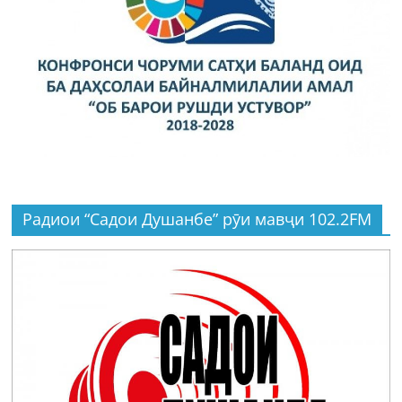
Радиои “Садои Душанбе” рӯи мавҷи 102.2FM