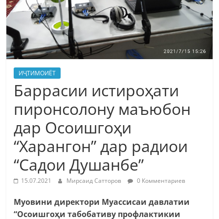
ИҶТИМОИЁТ
Баррасии истироҳати
пиронсолону маъюбон
дар Осоишгоҳи
“Харангон” дар радиои
“Садои Душанбе”
15.07.2021
Мирсаид Сатторов
0 Комментариев
Муовини директори Муассисаи давлатии
“Осоишгоҳи табобативу профлактикии