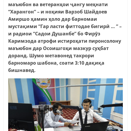
маъюбон ва ветеранҳои ҷангу меҳнати
“Харангон” – и ноҳияи Варзоб Шайдоев
Амиршо ҳамин ҳоло дар барномаи
мустақими “Гар ласти фиттодае бигирӣ … ” –
и радиои “Садои Душанбе” бо Фирӯз
Каримзода атрофи истироҳати пиронсолону
маъюбон дар Осоишгоҳи мазкур суҳбат
доранд. Шумо метавонед такрори
барномаро шабона, соати 3:10 дақиқа
бишнавед.