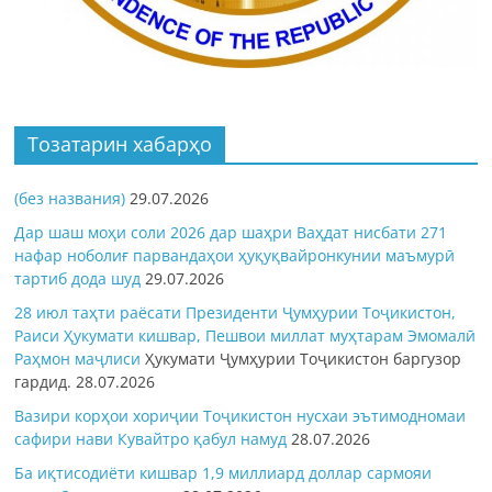
Тозатарин хабарҳо
(без названия)
29.07.2026
Дар шаш моҳи соли 2026 дар шаҳри Ваҳдат нисбати 271
нафар ноболиғ парвандаҳои ҳуқуқвайронкунии маъмурӣ
тартиб дода шуд
29.07.2026
28 июл таҳти раёсати Президенти Ҷумҳурии Тоҷикистон,
Раиси Ҳукумати кишвар, Пешвои миллат муҳтарам Эмомалӣ
Раҳмон
маҷлиси
Ҳукумати Ҷумҳурии Тоҷикистон баргузор
гардид.
28.07.2026
Вазири корҳои хориҷии Тоҷикистон нусхаи эътимодномаи
сафири нави Кувайтро қабул намуд
28.07.2026
Ба иқтисодиёти кишвар 1,9 миллиард доллар сармояи