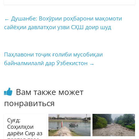
←
Душанбе: Вохӯрии роҳбарони мақомоти
сайёҳии давлатҳои узви СҲШ доир шуд
Паҳлавони тоҷик ғолиби мусобиқаи
байналмилалӣ дар Ӯзбекистон
→
Вам также может
понравиться
Суғд:
Соҳилҳои
дарёи Сир аз