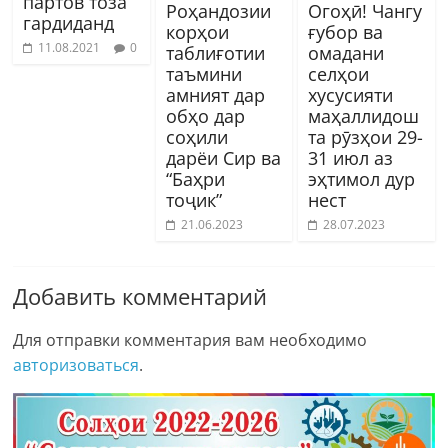
партов тоза
Роҳандозии
Огоҳӣ! Чангу
гардиданд
корҳои
ғубор ва
11.08.2021
0
таблиғотии
омадани
таъмини
селҳои
амният дар
хусусияти
обҳо дар
маҳаллидош
соҳили
та рӯзҳои 29-
дарёи Сир ва
31 июл аз
“Баҳри
эҳтимол дур
тоҷик”
нест
21.06.2023
28.07.2023
Добавить комментарий
Для отправки комментария вам необходимо
авторизоваться
.