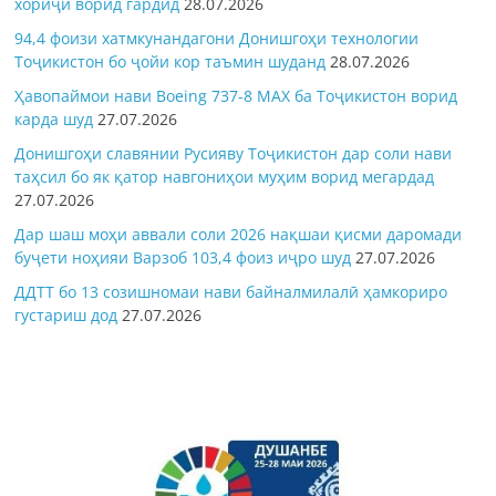
хориҷӣ ворид гардид
28.07.2026
94,4 фоизи хатмкунандагони Донишгоҳи технологии
Тоҷикистон бо ҷойи кор таъмин шуданд
28.07.2026
Ҳавопаймои нави Boeing 737-8 MAX ба Тоҷикистон ворид
карда шуд
27.07.2026
Донишгоҳи славянии Русияву Тоҷикистон дар соли нави
таҳсил бо як қатор навгониҳои муҳим ворид мегардад
27.07.2026
Дар шаш моҳи аввали соли 2026 нақшаи қисми даромади
буҷети ноҳияи Варзоб 103,4 фоиз иҷро шуд
27.07.2026
ДДТТ бо 13 созишномаи нави байналмилалӣ ҳамкориро
густариш дод
27.07.2026