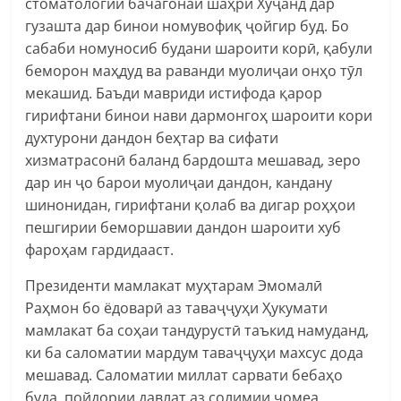
стоматологии бачагонаи шаҳри Хуҷанд дар
гузашта дар бинои номувофиқ ҷойгир буд. Бо
сабаби номуносиб будани шароити корӣ, қабули
беморон маҳдуд ва раванди муолиҷаи онҳо тӯл
мекашид. Баъди мавриди истифода қарор
гирифтани бинои нави дармонгоҳ шароити кори
духтурони дандон беҳтар ва сифати
хизматрасонӣ баланд бардошта мешавад, зеро
дар ин ҷо барои муолиҷаи дандон, кандану
шинонидан, гирифтани қолаб ва дигар роҳҳои
пешгирии беморшавии дандон шароити хуб
фароҳам гардидааст.
Президенти мамлакат муҳтарам Эмомалӣ
Раҳмон бо ёдоварӣ аз таваҷҷуҳи Ҳукумати
мамлакат ба соҳаи тандурустӣ таъкид намуданд,
ки ба саломатии мардум таваҷҷуҳи махсус дода
мешавад. Саломатии миллат сарвати бебаҳо
буда, пойдории давлат аз солимии ҷомеа