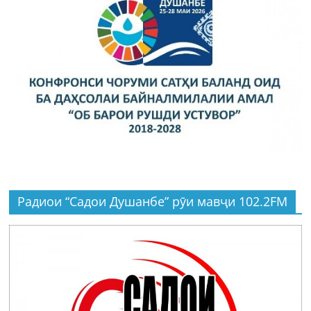
Радиои “Садои Душанбе” рӯи мавҷи 102.2FM