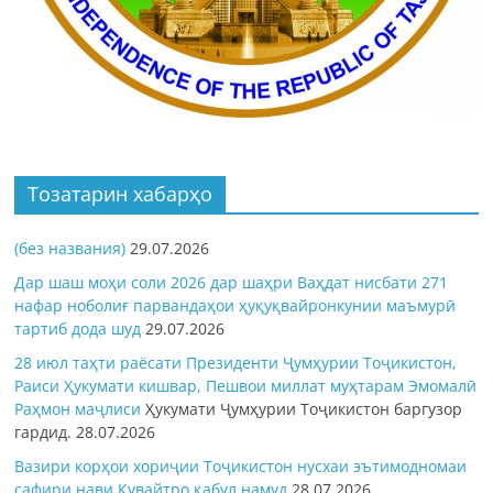
Тозатарин хабарҳо
(без названия)
29.07.2026
Дар шаш моҳи соли 2026 дар шаҳри Ваҳдат нисбати 271
нафар ноболиғ парвандаҳои ҳуқуқвайронкунии маъмурӣ
тартиб дода шуд
29.07.2026
28 июл таҳти раёсати Президенти Ҷумҳурии Тоҷикистон,
Раиси Ҳукумати кишвар, Пешвои миллат муҳтарам Эмомалӣ
Раҳмон
маҷлиси
Ҳукумати Ҷумҳурии Тоҷикистон баргузор
гардид.
28.07.2026
Вазири корҳои хориҷии Тоҷикистон нусхаи эътимодномаи
сафири нави Кувайтро қабул намуд
28.07.2026