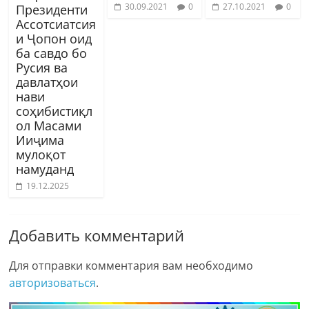
30.09.2021
0
27.10.2021
0
Президенти
Ассотсиатсия
и Ҷопон оид
ба савдо бо
Русия ва
давлатҳои
нави
соҳибистиқл
ол Масами
Ииҷима
мулоқот
намуданд
19.12.2025
Добавить комментарий
Для отправки комментария вам необходимо
авторизоваться
.