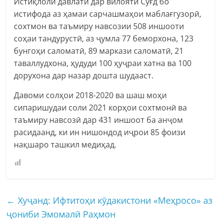
Истиқлоли давлатӣ дар вилояти Суғд бо
истифода аз ҳамаи сарчашмаҳои маблағгузорӣ,
сохтмон ва таъмиру навсозии 508 иншооти
соҳаи тандурустӣ, аз ҷумла 77 беморхона, 123
бунгоҳи саломатӣ, 89 маркази саломатӣ, 21
таваллудхона, ҳудуди 100 ҳуҷраи хатна ва 100
дорухона дар назар дошта шудааст.
Давоми солҳои 2018-2020 ва шаш моҳи
сипаришудаи соли 2021 корҳои сохтмонӣ ва
таъмиру навсозӣ дар 431 иншоот ба анҷом
расидаанд, ки ин нишондод иҷрои 85 фоизи
нақшаро ташкил медиҳад.
←
Хуҷанд: Ифтитоҳи кӯдакистони «Меҳросо» аз
ҷониби Эмомалӣ Раҳмон