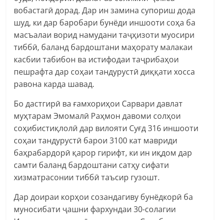
вобастагӣ дорад. Дар ин замина супориш дода
шуд, ки дар баробари бунёди иншооти соҳа ба
масъалаи ворид намудани таҷҳизоти муосири
тиббӣ, баланд бардоштани маҳорату малакаи
касбии табибон ва истифодаи таҷрибаҳои
пешрафта дар соҳаи тандурустӣ диққати хосса
равона карда шавад.
Бо дастгирӣ ва ғамхориҳои Сарвари давлат
муҳтарам Эмомалӣ Раҳмон давоми солҳои
соҳибистиқлолӣ дар вилояти Суғд 316 иншооти
соҳаи тандурустӣ барои 3100 кат мавриди
баҳрабардорӣ қарор гирифт, ки ин иқдом дар
самти баланд бардоштани сатҳу сифати
хизматрасонии тиббӣ таъсир гузошт.
Дар доираи корҳои созандагиву бунёдкорӣ ба
муносибати ҷашни фархундаи 30-солагии