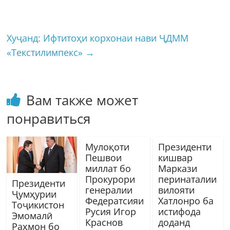
Хуҷанд: Ифтитоҳи корхонаи нави ҶДММ
«Текстилимпекс»
→
Вам также может
понравиться
Мулоқоти
Президенти
Пешвои
кишвар
миллат бо
Маркази
Прокурори
перинаталии
Президенти
генералии
вилояти
Ҷумҳурии
Федератсияи
Хатлонро ба
Тоҷикистон
Русия Игор
истифода
Эмомалӣ
Краснов
доданд
Раҳмон бо