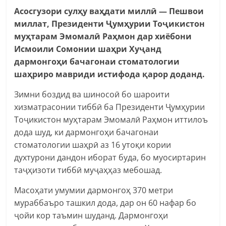
Асосгузори сулҳу ваҳдати миллӣ — Пешвои
миллат, Президенти Ҷумҳурии Тоҷикистон
муҳтарам Эмомалӣ Раҳмон дар хиёбони
Исмоили Сомонии шаҳри Хуҷанд
дармонгоҳи бачагонаи стоматологии
шаҳриро мавриди истифода қарор доданд.
Зимни боздид ва шиносоӣ бо шароити
хизматрасонии тиббӣ ба Президенти Ҷумҳурии
Тоҷикистон муҳтарам Эмомалӣ Раҳмон иттилоъ
дода шуд, ки дармонгоҳи бачагонаи
стоматологии шаҳрӣ аз 16 утоқи кории
духтурони дандон иборат буда, бо муосиртарин
таҷҳизоти тиббӣ муҷаҳҳаз мебошад.
Масоҳати умумии дармонгоҳ 370 метри
мураббаъро ташкил дода, дар он 60 нафар бо
ҷойи кор таъмин шуданд. Дармонгоҳи