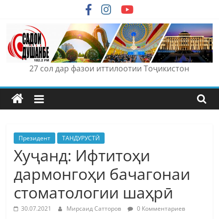
Skip
to
content
27 сол дар фазои иттилоотии Тоҷикистон
Президент
ТАНДУРУСТӢ
Хуҷанд: Ифтитоҳи
дармонгоҳи бачагонаи
стоматологии шаҳрӣ
30.07.2021
Мирсаид Сатторов
0 Комментариев