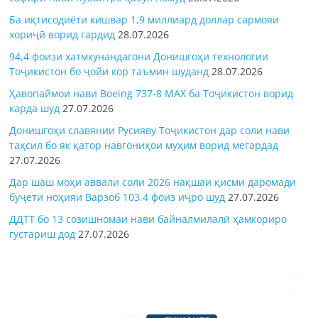
Ба иқтисодиёти кишвар 1,9 миллиард доллар сармояи
хориҷӣ ворид гардид
28.07.2026
94,4 фоизи хатмкунандагони Донишгоҳи технологии
Тоҷикистон бо ҷойи кор таъмин шуданд
28.07.2026
Ҳавопаймои нави Boeing 737-8 MAX ба Тоҷикистон ворид
карда шуд
27.07.2026
Донишгоҳи славянии Русияву Тоҷикистон дар соли нави
таҳсил бо як қатор навгониҳои муҳим ворид мегардад
27.07.2026
Дар шаш моҳи аввали соли 2026 нақшаи қисми даромади
буҷети ноҳияи Варзоб 103,4 фоиз иҷро шуд
27.07.2026
ДДТТ бо 13 созишномаи нави байналмилалӣ ҳамкориро
густариш дод
27.07.2026