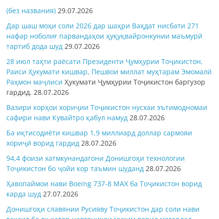
(без названия)
29.07.2026
Дар шаш моҳи соли 2026 дар шаҳри Ваҳдат нисбати 271
нафар ноболиғ парвандаҳои ҳуқуқвайронкунии маъмурӣ
тартиб дода шуд
29.07.2026
28 июл таҳти раёсати Президенти Ҷумҳурии Тоҷикистон,
Раиси Ҳукумати кишвар, Пешвои миллат муҳтарам Эмомалӣ
Раҳмон
маҷлиси
Ҳукумати Ҷумҳурии Тоҷикистон баргузор
гардид.
28.07.2026
Вазири корҳои хориҷии Тоҷикистон нусхаи эътимодномаи
сафири нави Кувайтро қабул намуд
28.07.2026
Ба иқтисодиёти кишвар 1,9 миллиард доллар сармояи
хориҷӣ ворид гардид
28.07.2026
94,4 фоизи хатмкунандагони Донишгоҳи технологии
Тоҷикистон бо ҷойи кор таъмин шуданд
28.07.2026
Ҳавопаймои нави Boeing 737-8 MAX ба Тоҷикистон ворид
карда шуд
27.07.2026
Донишгоҳи славянии Русияву Тоҷикистон дар соли нави