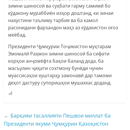
зимни шиносоӣ ва суҳбати гарму самимӣ бо
кӯдакону мураббиён изҳор доштанд, ки зинаи
нахустини таълиму тарбия ва ба камол
расонидани фарзандон маҳз аз кӯдакистон оғоз
меёбад.
Президенти Ҷумҳурии Тоҷикистон муҳтарам
Эмомалӣ Раҳмон зимни шиносоӣ ба сифати
корҳои анҷомёфта баҳои баланд дода, ба
масъулин ҷиҳати сохтмону бунёди чунин
муассисаҳои хуштарҳу замонавӣ дар тамоми
деҳот дастуру супоришҳои мушаххас доданд.
←
Барқияи тасаллияти Пешвои миллат ба
Президенти якуми Ҷумҳурии Қазоқистон