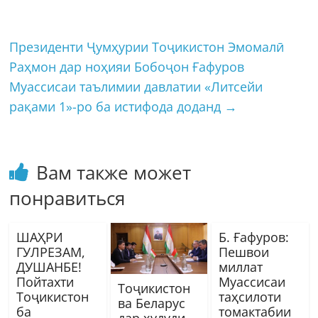
Президенти Ҷумҳурии Тоҷикистон Эмомалӣ
Раҳмон дар ноҳияи Бобоҷон Ғафуров
Муассисаи таълимии давлатии «Литсейи
рақами 1»-ро ба истифода доданд
→
Вам также может
понравиться
ШАҲРИ
Б. Ғафуров:
ГУЛРЕЗАМ,
Пешвои
ДУШАНБЕ!
миллат
Пойтахти
Муассисаи
Тоҷикистон
Тоҷикистон
таҳсилоти
ва Беларус
ба
томактабии