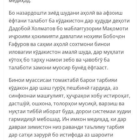
медиҳад.
Бо назардошти зиёд шудани аҳолӣ ва афзоиш
ёфтани талабот ба кӯдакистон дар ҳудуди деҳоти
Дадобой Холматов бо маблағгузории Мақомоти
иҷроияи ҳокимияти давлатии ноҳияи Бобоҷон
Ғафуров ва саҳми аҳолӣ сохтмони бинои
иловагии кӯдакистон амалӣ шуда, дар муҳлати
кӯтоҳ бо тарҳу намои зебо ва ҷавобгӯ ба
талаботи замони муосир бунёд ёфтааст.
Бинои муассисаи томактабӣ барои тарбияи
кӯдакон дар шаш гурӯҳ пешбинӣ гардида, аз
синфхонаи машғулият, ҳуҷраҳои хобу истироҳат,
дастшӯӣ, ошхона, толорҳои мусиқӣ, варзиш ва
нуқтаи тиббӣ иборат буда, дорои системаи худии
гармидиҳӣ мебошад. Ин имкон медиҳад, ки дар
давраи зимистон низ раванди таълиму тарбия
дар сатҳи зарурӣ бо истифода аз шароити