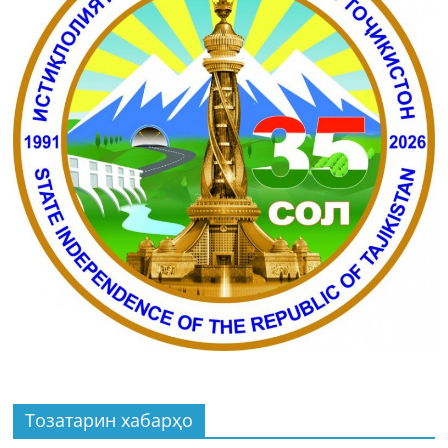
Тозатарин хабарҳо