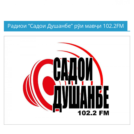
Радиои “Садои Душанбе” рӯи мавҷи 102.2FM