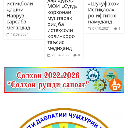
дар ҳудуди
истиқболи
«Шукуфаҳои
МОИ «Суғд»
ҷашни
Истиқлол»-
корхонаи
Наврӯз
ро ифтитоҳ
муштарак
сарсабз
намуданд
оид ба
мегардад
07.10.2021
1
истеҳсоли
13.03.2024
қолинҳоро
таъсис
медиҳанд
21.04.2022
0