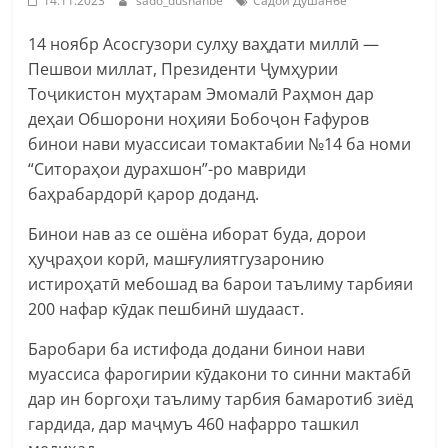
14.11.2023
sado_dushanbe
Садои Душанбе
14 ноябр Асосгузори сулҳу ваҳдати миллӣ —
Пешвои миллат, Президенти Ҷумҳурии
Тоҷикистон муҳтарам Эмомалӣ Раҳмон дар
деҳаи Обшорони ноҳияи Бобоҷон Ғафуров
бинои нави муассисаи томактабии №14 ба номи
“Ситораҳои дурахшон”-ро мавриди
баҳрабардорӣ қарор доданд.
Бинои нав аз се ошёна иборат буда, дорои
ҳуҷраҳои корӣ, машғулиятгузаронию
истироҳатӣ мебошад ва барои таълиму тарбияи
200 нафар кӯдак пешбинӣ шудааст.
Баробари ба истифода додани бинои нави
муассиса фарогирии кӯдакони то синни мактабӣ
дар ин боргоҳи таълиму тарбия бамаротиб зиёд
гардида, дар маҷмуъ 460 нафарро ташкил