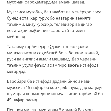
мусоиди фароҳамгардида амалӣ шавад.
Муассиса мутобиқ ба талабот ва меъёрҳои соҳа
бунёд ёфта, ҳар гурӯҳ бо навтарин аёнияти
таълимӣ, мизу курсиҳо, телевизор ва дигар
воситаҳои омӯзишию фароғатӣ таъмин
мебошад.
Таълиму тарбия дар кӯдакистон бо ҷалби
мутахассисони соҳибкасб бо забонҳои тоҷикӣ,
русӣ ва англисӣ амалӣ мешавад. Дар ҷараёни
таълим усули фаъоли ҳамгиро васеъ истифода
мегардад.
Баробари ба истифода додани бинои нави
муассиса 15 нафар ба кор ҷалб шуда, дар маҷмуъ
шумораи кормандони ин муассисаи тарбиявӣ ба
45 нафар расид.
Пешвои миллат муҳтарам Эмомалӣ Раҳмон