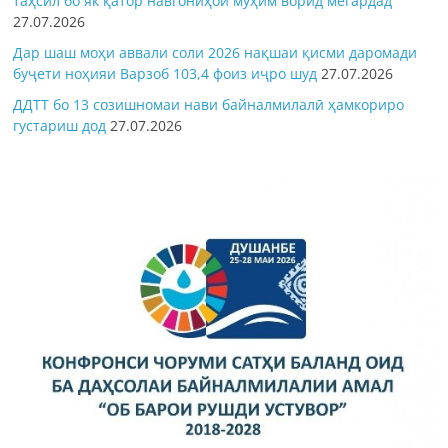
таҳсил бо як қатор навгониҳои муҳим ворид мегардад
27.07.2026
Дар шаш моҳи аввали соли 2026 нақшаи қисми даромади
буҷети ноҳияи Варзоб 103,4 фоиз иҷро шуд
27.07.2026
ДДТТ бо 13 созишномаи нави байналмилалӣ ҳамкориро
густариш дод
27.07.2026