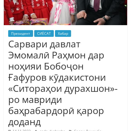
Президент
СИЁСАТ
Хабар
Сарвари давлат
Эмомалӣ Раҳмон дар
ноҳияи Бобоҷон
Ғафуров кӯдакистони
«Ситораҳои дурахшон»-
ро мавриди
баҳрабардорӣ қарор
доданд