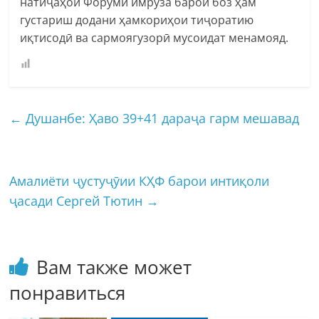
натиҷаҳои Форуми имрӯза барои боз ҳам
густариш додани ҳамкориҳои тиҷоратию
иқтисодӣ ва сармоягузорӣ мусоидат менамояд.
←
Душанбе: Ҳаво 39+41 дараҷа гарм мешавад
Амалиёти ҷустуҷӯии КҲФ барои интиқоли
ҷасади Сергей Тютин
→
Вам также может
понравиться