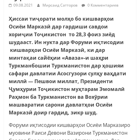
09.08.2021
Мирсаид Сатторов
0 Комментариев
Ҳиссаи тиҷорати молҳо бо кишварҳои
Осиёи Марказӣ дар гардиши савдои
хориҷии Тоҷикистон то 28,3 фоиз зиёд
шудааст. Ин нукта дар Форуми иқтисодии
кишварҳои Осиёи Марказӣ, ки дар
минтақаи сайёҳии «Аваза»-и шаҳри
Туркманбошии Туркманистон дар ҳошияи
сафари давлатии Асосгузори сулҳу ваҳдати
миллӣ — Пешвои миллат, Президенти
Ҷумҳурии Тоҷикистон муҳтарам Эмомалӣ
Раҳмон ба Туркманистон ва Вохӯрии
машваратии сарони давлатҳои Осиёи
Марказӣ доир гардид, зикр шуд.
Форуми иқтисодии кишварҳои Осиёи Марказиро
муовини Раиси Девони Вазирони Туркманистон