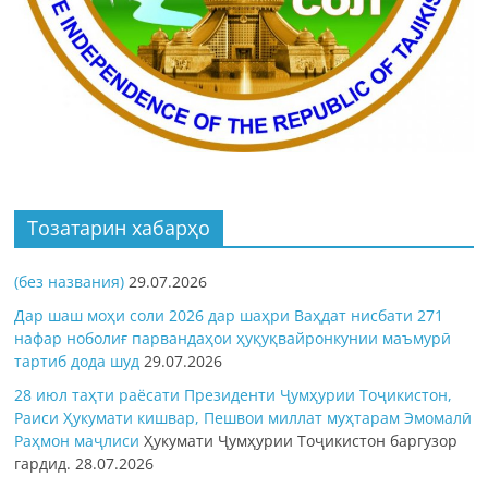
Тозатарин хабарҳо
(без названия)
29.07.2026
Дар шаш моҳи соли 2026 дар шаҳри Ваҳдат нисбати 271
нафар ноболиғ парвандаҳои ҳуқуқвайронкунии маъмурӣ
тартиб дода шуд
29.07.2026
28 июл таҳти раёсати Президенти Ҷумҳурии Тоҷикистон,
Раиси Ҳукумати кишвар, Пешвои миллат муҳтарам Эмомалӣ
Раҳмон
маҷлиси
Ҳукумати Ҷумҳурии Тоҷикистон баргузор
гардид.
28.07.2026