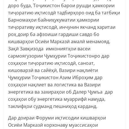
доро буда, Тоҷикистон барои рушди ҳамкории
тиҷоратию иқтисодӣ тадбирҳоро оид ба татбиқи
Барномаҳои байниҳукуматии ҳамкории
тиҷоративу иқтисодӣ, инчунин якчанд харитаи
роҳ доир ба афзоиши гардиши савдо бо
кишварҳои Осиёи Марказӣ амалӣ менамояд.
Зақӣ Завқизода имкониятҳои васеи
сармоягузории Ҷумҳурии Тоҷикистонро дар
соҳаҳои тиҷоратию иқтисодӣ, саноат,
кишоварзӣ ва сайёҳӣ, Вазири нақлиёти
Ҷумҳурии Тоҷикистон Азим Иброҳим дар
соҳаҳои нақлиет ва логистика ва Вазири
энергетика ва захираҳои об Далер Ҷумъа дар
соҳаҳои обу энергетика муаррифӣ намуда,
таклифҳои судманд пешниҳод карданд.
Дар доираи Форуми иқтисодии кишварҳои
Осиёи Марказӣ корхонаву муассисаҳои