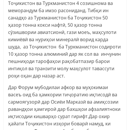
Тоҷикистон ва Туркманистон 4 созишнома ва
меморандум ба имзо расониданд. Тибқи ин
санадҳо аз Туркманистон ба Тоҷикистон 50
ҳазор тонна кокси нафтӣ, 50 ҳазор тонна
сӯзишвории авиатсионӣ, гази моеъ, маҳсулоти
кимиёвӣ ва нуриҳои минералӣ ворид карда
шуда, аз Тоҷикистон ба Туркманистон содироти
10 ҳазор тонна алюминий дар як сол ва инчунин
пешниҳоди тарофаҳои рақобатпазир барои
интиқол ва транзити молу маҳсулот тавассути
роҳи оҳан дар назар аст.
Дар Форум мубодилаи афкор ва муҳокимаи
васеъ оид ба ҳамкории тиҷоратию иқтисодӣ ва
сармоягузорӣ дар Осиёи Марказӣ ва амиқсозии
равандҳои ҳамгироӣ дар бахшҳои афзалиятноки
иқтисодии кишварҳо сурат гирифт.Дар охир
ҳайати Тоҷикистон изҳори боварӣ намуд, ки