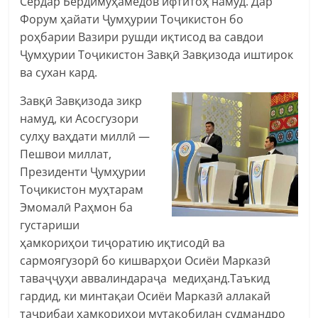
Сердар Бердимуҳамедов ифтитоҳ намуд. Дар
Форум ҳайати Ҷумҳурии Тоҷикистон бо
роҳбарии Вазири рушди иқтисод ва савдои
Ҷумҳурии Тоҷикистон Завқӣ Завқизода иштирок
ва сухан кард.
Завқӣ Завқизода зикр
намуд, ки Асосгузори
сулҳу ваҳдати миллӣ —
Пешвои миллат,
Президенти Ҷумҳурии
Тоҷикистон муҳтарам
Эмомалӣ Раҳмон ба
густариши
ҳамкориҳои тиҷоратию иқтисодӣ ва
сармоягузорӣ бо кишварҳои Осиёи Марказӣ
таваҷҷуҳи аввалиндараҷа медиҳанд.Таъкид
гардид, ки минтақаи Осиёи Марказӣ аллакай
таҷрибаи ҳамкориҳои мутақобилан судмандро