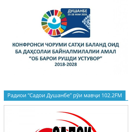
Радиои “Садои Душанбе” рӯи мавҷи 102.2FM