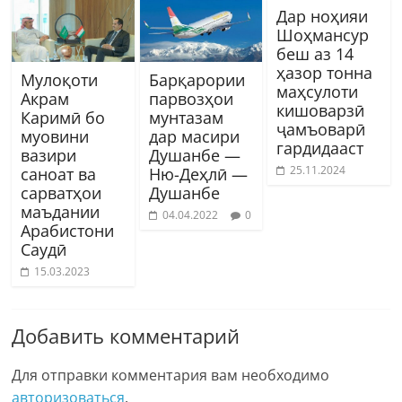
Дар ноҳияи
Шоҳмансур
беш аз 14
ҳазор тонна
Мулоқоти
Барқарории
маҳсулоти
Акрам
парвозҳои
кишоварзӣ
Каримӣ бо
мунтазам
ҷамъоварӣ
муовини
дар масири
гардидааст
вазири
Душанбе —
25.11.2024
саноат ва
Ню-Деҳлӣ —
сарватҳои
Душанбе
маъдании
04.04.2022
0
Арабистони
Саудӣ
15.03.2023
Добавить комментарий
Для отправки комментария вам необходимо
авторизоваться
.