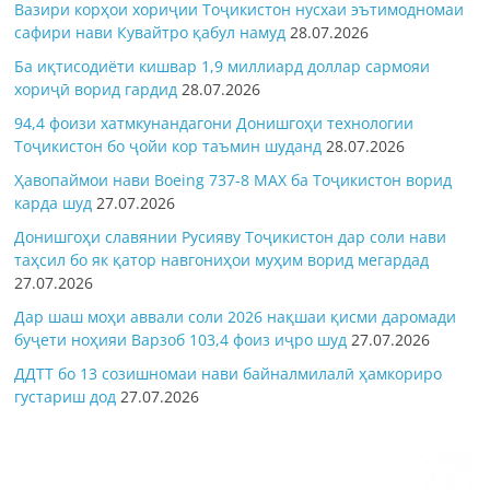
Вазири корҳои хориҷии Тоҷикистон нусхаи эътимодномаи
сафири нави Кувайтро қабул намуд
28.07.2026
Ба иқтисодиёти кишвар 1,9 миллиард доллар сармояи
хориҷӣ ворид гардид
28.07.2026
94,4 фоизи хатмкунандагони Донишгоҳи технологии
Тоҷикистон бо ҷойи кор таъмин шуданд
28.07.2026
Ҳавопаймои нави Boeing 737-8 MAX ба Тоҷикистон ворид
карда шуд
27.07.2026
Донишгоҳи славянии Русияву Тоҷикистон дар соли нави
таҳсил бо як қатор навгониҳои муҳим ворид мегардад
27.07.2026
Дар шаш моҳи аввали соли 2026 нақшаи қисми даромади
буҷети ноҳияи Варзоб 103,4 фоиз иҷро шуд
27.07.2026
ДДТТ бо 13 созишномаи нави байналмилалӣ ҳамкориро
густариш дод
27.07.2026