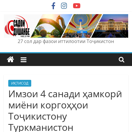
Skip
to
content
27 сол дар фазои иттилоотии Тоҷикистон
ИҚТИСОД
Имзои 4 санади ҳамкорӣ
миёни коргоҳҳои
Тоҷикистону
Туркманистон