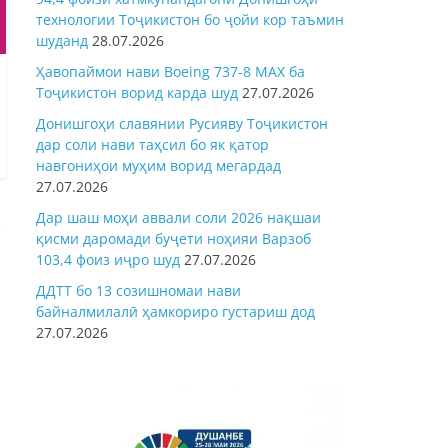
технологии Тоҷикистон бо ҷойи кор таъмин
шуданд
28.07.2026
Ҳавопаймои нави Boeing 737-8 MAX ба
Тоҷикистон ворид карда шуд
27.07.2026
Донишгоҳи славянии Русияву Тоҷикистон
дар соли нави таҳсил бо як қатор
навгониҳои муҳим ворид мегардад
27.07.2026
Дар шаш моҳи аввали соли 2026 нақшаи
қисми даромади буҷети ноҳияи Варзоб
103,4 фоиз иҷро шуд
27.07.2026
ДДТТ бо 13 созишномаи нави
байналмилалӣ ҳамкориро густариш дод
27.07.2026