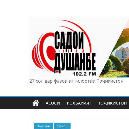
Skip
to
content
27 сол дар фазои иттилоотии Тоҷикистон
АСОСӢ
РОҲБАРИЯТ
ТОҶИКИСТОН
Варзиш
Ҷаҳон