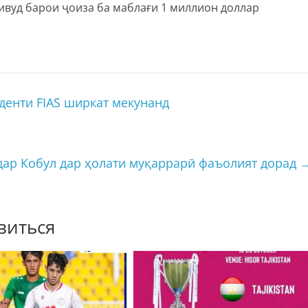
ивуд барои ҷоиза ба маблағи 1 миллион доллар
енти FIAS ширкат мекунанд
дар Кобул дар ҳолати муқаррарӣ фаъолият дорад
виться