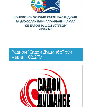
Радиои “Садои Душанбе” рӯи
мавҷи 102.2FM