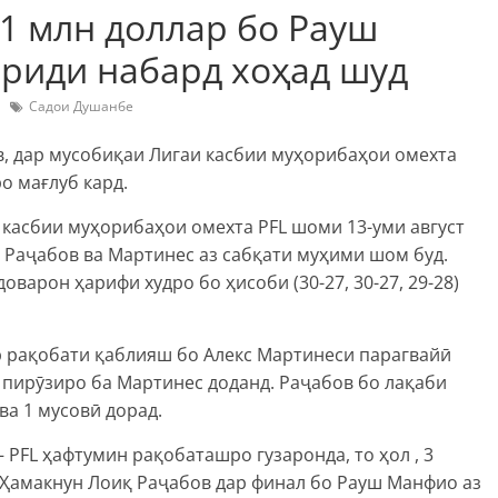
1 млн доллар бо Рауш
риди набард хоҳад шуд
Садои Душанбе
, дар мусобиқаи Лигаи касбии муҳорибаҳои омехта
о мағлуб кард.
касбии муҳорибаҳои омехта PFL шоми 13-уми август
 Раҷабов ва Мартинес аз сабқати муҳими шом буд.
варон ҳарифи худро бо ҳисоби (30-27, 30-27, 29-28)
р рақобати қаблияш бо Алекс Мартинеси парагвайӣ
о пирӯзиро ба Мартинес доданд. Раҷабов бо лақаби
 ва 1 мусовӣ дорад.
 PFL ҳафтумин рақобаташро гузаронда, то ҳол , 3
д. Ҳамакнун Лоиқ Раҷабов дар финал бо Рауш Манфио аз