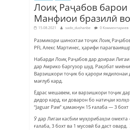
Лоиқ Раҷабов барои 
Манфиои бразилӣ во
15.08.2021
sado_dushanbe
0 Комментариев
Размикори шинохтаи тоҷик Лоиқ Раҷабов
PFL Алекс Мартинес, ҳарифи парагваияшр
Набарди Лоиқ Раҷабов дар доираи Лигаи 
дар Амрико баргузор шуд. Рақобат миёни
Варзишкори тоҷик бо қарори якдилонаи до
мағлуб кард.
Ёдрас мешавем, ки варзишкори тоҷик да
дидор кард, ки доварон бо натиҷаи холҳ
“Jaguar Paw” ҳамакнун 15 ғалаба — 3 бохт
Ӯ дар Лигаи касбии муҳорибаҳои омехта –
ғалаба, 3 бохт ва 1 мусовӣ ба даст овар