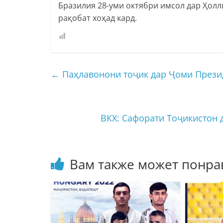
Бразилия 28-уми октябри имсол дар Ҳолл
рақобат хоҳад кард.
←
Паҳлавонони тоҷик дар Ҷоми Презид
ВКХ: Сафорати Тоҷикистон 
Вам также может понра