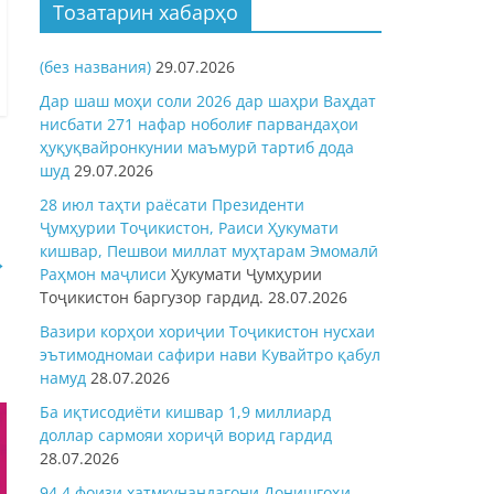
Тозатарин хабарҳо
(без названия)
29.07.2026
Дар шаш моҳи соли 2026 дар шаҳри Ваҳдат
нисбати 271 нафар ноболиғ парвандаҳои
ҳуқуқвайронкунии маъмурӣ тартиб дода
шуд
29.07.2026
28 июл таҳти раёсати Президенти
Ҷумҳурии Тоҷикистон, Раиси Ҳукумати
кишвар, Пешвои миллат муҳтарам Эмомалӣ
→
Раҳмон
маҷлиси
Ҳукумати Ҷумҳурии
Тоҷикистон баргузор гардид.
28.07.2026
Вазири корҳои хориҷии Тоҷикистон нусхаи
эътимодномаи сафири нави Кувайтро қабул
намуд
28.07.2026
Ба иқтисодиёти кишвар 1,9 миллиард
доллар сармояи хориҷӣ ворид гардид
28.07.2026
94,4 фоизи хатмкунандагони Донишгоҳи