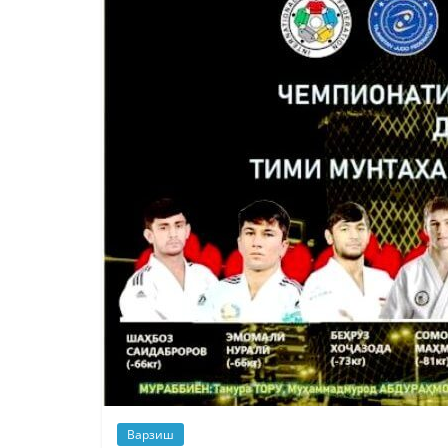
Варзиш