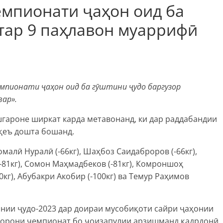
емпионати ҷаҳон оид ба
тар 9 паҳлавон муаррифӣ
емпионати ҷаҳон оид ба гӯштини ҷудо баргузор
вар».
гароне ширкат карда метавонанд, ки дар раддабандии
вқеъ дошта бошанд.
алӣ Нуралӣ (-66кг), Шаҳбоз Саидаброров (-66кг),
(-81кг), Сомон Маҳмадбеков (-81кг), Комроншоҳ
0кг), Абубакри Акобир (-100кг) ва Темур Раҳимов
онии ҷудо-2023 дар доираи мусобиқоти сайри ҷаҳонии
адорони чемпионат бо ҷоизапулии арзишманд қадрдонӣ