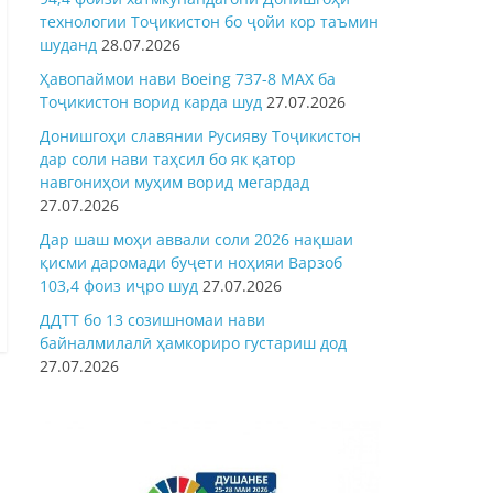
технологии Тоҷикистон бо ҷойи кор таъмин
шуданд
28.07.2026
Ҳавопаймои нави Boeing 737-8 MAX ба
Тоҷикистон ворид карда шуд
27.07.2026
Донишгоҳи славянии Русияву Тоҷикистон
дар соли нави таҳсил бо як қатор
навгониҳои муҳим ворид мегардад
27.07.2026
Дар шаш моҳи аввали соли 2026 нақшаи
қисми даромади буҷети ноҳияи Варзоб
103,4 фоиз иҷро шуд
27.07.2026
ДДТТ бо 13 созишномаи нави
байналмилалӣ ҳамкориро густариш дод
27.07.2026