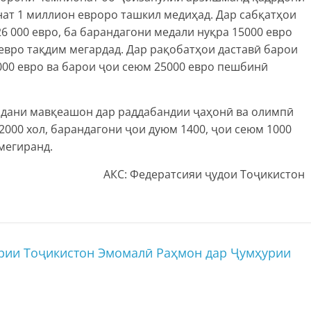
ат 1 миллион евроро ташкил медиҳад. Дар сабқатҳои
6 000 евро, ба барандагони медали нуқра 15000 евро
евро тақдим мегардад. Дар рақобатҳои даставӣ барои
0000 евро ва барои ҷои сеюм 25000 евро пешбинӣ
рдани мавқеашон дар раддабандии ҷаҳонӣ ва олимпӣ
2000 хол, барандагони ҷои дуюм 1400, ҷои сеюм 1000
мегиранд.
АКС: Федератсияи ҷудои Тоҷикистон
рии Тоҷикистон Эмомалӣ Раҳмон дар Ҷумҳурии