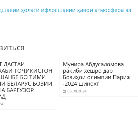
ндшавии ҳолати ифлосшавии ҳавои атмосфера аз
виться
Т ДАСТАИ
Мунира Абдусаломова
ХАБИ ТОҶИКИСТОН
рақиби хешро дар
УШАНБЕ БО ТИМИ
Бозиҳои олимпии Париж
И БЕЛАРУС БОЗИИ
-2024 шинохт
А БАРГУЗОР
06.08.2024
АД
24