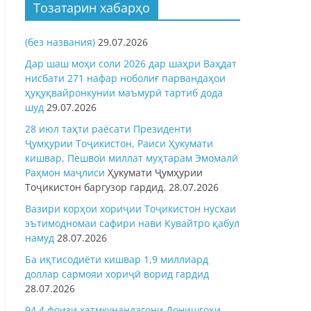
Тозатарин хабарҳо
(без названия)
29.07.2026
Дар шаш моҳи соли 2026 дар шаҳри Ваҳдат
нисбати 271 нафар ноболиғ парвандаҳои
ҳуқуқвайронкунии маъмурӣ тартиб дода
шуд
29.07.2026
28 июл таҳти раёсати Президенти
Ҷумҳурии Тоҷикистон, Раиси Ҳукумати
кишвар, Пешвои миллат муҳтарам Эмомалӣ
Раҳмон
маҷлиси
Ҳукумати Ҷумҳурии
Тоҷикистон баргузор гардид.
28.07.2026
Вазири корҳои хориҷии Тоҷикистон нусхаи
эътимодномаи сафири нави Кувайтро қабул
намуд
28.07.2026
Ба иқтисодиёти кишвар 1,9 миллиард
доллар сармояи хориҷӣ ворид гардид
28.07.2026
94,4 фоизи хатмкунандагони Донишгоҳи