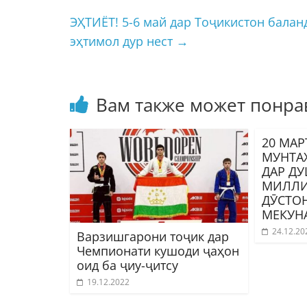
ЭҲТИЁТ! 5-6 май дар Тоҷикистон бала
эҳтимол дур нест
→
Вам также может понра
20 МАР
МУНТА
ДАР Д
МИЛЛИ
ДӮСТОН
МЕКУН
24.12.20
Варзишгарони тоҷик дар
Чемпионати кушоди ҷаҳон
оид ба ҷиу-ҷитсу
19.12.2022