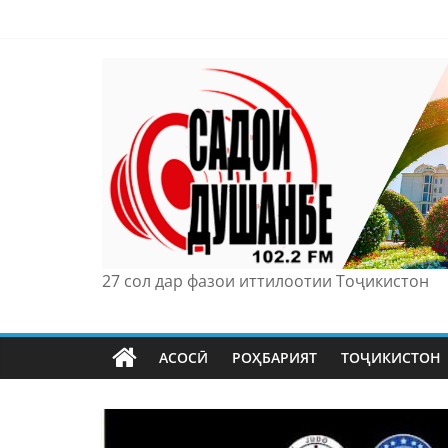
Skip
to
content
27 сол дар фазои иттилоотии Тоҷикистон
АСОСӢ
РОҲБАРИЯТ
ТОҶИКИСТОН