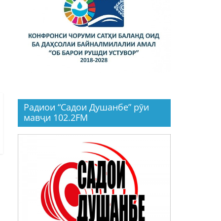
Радиои “Садои Душанбе” рӯи
мавҷи 102.2FM