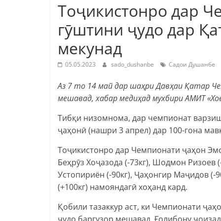
Тоҷикистонро дар Ч
гӯштини ҷудо дар Қа
мекунад
05.05.2023
sado_dushanbe
Садои Душанбе
Аз 7 то 14 май дар шаҳри Давҳаи Қатар Ч
мешавад, хабар медиҳад мухбири АМИТ «Хо
Тибқи низомнома, дар чемпионат варзиш
ҷаҳонӣ (нашри 3 апрел) дар 100-гона ма
Тоҷикистонро дар Чемпионати ҷаҳон Эмом
Беҳрӯз Хоҷазода (-73кг), Шодмон Ризоев 
Устопириён (-90кг), Ҷаҳонгир Маҷидов (-9
(+100кг) намояндагӣ хоҳанд кард.
Қобили тазаккур аст, ки Чемпионати ҷаҳ
ҷудо баргузор мешавад. Ғолибону ҷоиз