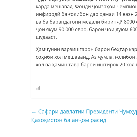
карда мешавад. Фонди ҷоизаҳои чемпион
инфиродӣ ба ғолибон дар ҳамаи 14 вазн 2
ва ба барандагони медали биринҷӣ 8000 
ҷои якум 90 000 евро, барои ҷои дуюм 6
шудааст.
Ҳамчунин варзишгарон барои беҳтар ка
соҳиби хол мешаванд. Аз ҷумла, ғолибон 
хол ва ҳамин тавр барои иштирок 20 хол 
←
Сафари давлатии Президенти Ҷумҳу
Қазоқистон ба анҷом расид