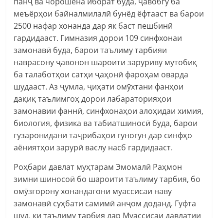
панҷ ва чорошёна иборат буда, ҷавобгӯ ба
меъёрҳои байналмилалӣ бунёд ёфтааст ва барои
2500 нафар хонанда дар як баст пешбинӣ
гардидааст. Гимназия дорои 109 синфхонаи
замонавӣ буда, барои таълиму тарбияи
наврасону ҷавонон шароити заруриву мутобиқ
ба талаботҳои сатҳи ҷаҳонӣ фароҳам оварда
шудааст. Аз ҷумла, ҷиҳати омӯхтани фанҳои
дақиқ таълимгоҳ дорои лабараторияҳои
замонавии фаннӣ, синфхонаҳои алоҳидаи химия,
биология, физика ва табиатшиносӣ буда, барои
гузаронидани таҷрибаҳои гуногун дар синфҳо
аёниятҳои зарурӣ васлу насб гардидааст.
Роҳбари давлат муҳтарам Эмомалӣ Раҳмон
зимни шиносоӣ бо шароити таълиму тарбия, бо
омӯзгорону хонандагони муассисаи наву
замонавӣ суҳбати самимӣ анҷом доданд. Гуфта
шуд, ки таълиму тарбия дар Муассисаи давлатии