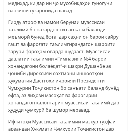
медиҳад, ки дар ин ҷо мусобиқаҳои гуногуни
варзишӣ гузаронида шавад.
Гирду атроф ва намои берунаи муассисаи
таълимӣ бо назардошти санъати баланди
меъморӣ бунёд ёфта, дар саҳни он барои сайру
гашт ва фароғати таълимгирандагон шароити
зарурӣ фароҳам оварда шудааст. Муассисаи
давлатии таълимии «Гимназияи №4 барои
хонандагони болаёқат”-и шаҳри Душанбе аз
ҷониби Дирексияи сохтмони иншоотҳои
ҳукуматии Дастгоҳи иҷроияи Президенти
Ҷумҳурии Тоҷикистон бо санъати баланд бунёд
ёфта, аз лиҳози масоҳат ва фарогирии
хонандагон калонтарин муассисаи таълимӣ дар
ҳудуди ҷумҳурӣ ба шумор меравад.
Ифтитоҳи Муассисаи таълимии мазкур туҳфаи
арзандаи Ҳукумати Ҷумҳурии Тоҷикистон дар