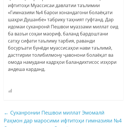
ифтитоҳи Муассисаи давлатии таълимии
«Гимназияи №4 барои хонандагони болаёқати
шаҳри Душанбе» табрику таҳният гуфтанд. Дар
идомаи суханронӣ Пешвои муаззами миллат оид
ба вазъи соҳаи маориф, баланд бардоштани
сатҳу сифати таълиму тарбия, раванди
босуръати бунёди муассисаҳои нави таълимӣ,
дастгирии толибилмону ҷавонони болаёқат ва
омода намудани кадрҳои баландихтисос изҳори
андеша карданд.
←
Cуханронии Пешвои миллат Эмомалӣ
Раҳмон дар маросими ифтитоҳи гимназияи №4