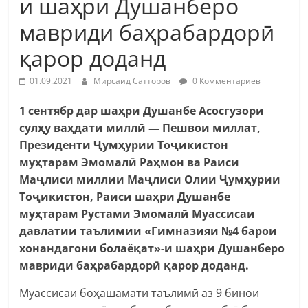
и шаҳри Душанберо
мавриди баҳрабардорӣ
қарор доданд
01.09.2021
Мирсаид Сатторов
0 Комментариев
1 сентябр дар шаҳри Душанбе Асосгузори
сулҳу ваҳдати миллӣ — Пешвои миллат,
Президенти Ҷумҳурии Тоҷикистон
муҳтарам Эмомалӣ Раҳмон ва Раиси
Маҷлиси миллии Маҷлиси Олии Ҷумҳурии
Тоҷикистон, Раиси шаҳри Душанбе
муҳтарам Рустами Эмомалӣ Муассисаи
давлатии таълимии «Гимназияи №4 барои
хонандагони болаёқат»-и шаҳри Душанберо
мавриди баҳрабардорӣ қарор доданд.
Муассисаи боҳашамати таълимӣ аз 9 бинои