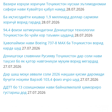
Вазири корҳои хориҷии Тоҷикистон нусхаи эътимодномаи
сафири нави Кувайтро қабул намуд
28.07.2026
Ба иқтисодиёти кишвар 1,9 миллиард доллар сармояи
хориҷӣ ворид гардид
28.07.2026
94,4 фоизи хатмкунандагони Донишгоҳи технологии
Тоҷикистон бо ҷойи кор таъмин шуданд
28.07.2026
Ҳавопаймои нави Boeing 737-8 MAX ба Тоҷикистон ворид
карда шуд
27.07.2026
Донишгоҳи славянии Русияву Тоҷикистон дар соли нави
таҳсил бо як қатор навгониҳои муҳим ворид мегардад
27.07.2026
Дар шаш моҳи аввали соли 2026 нақшаи қисми даромади
буҷети ноҳияи Варзоб 103,4 фоиз иҷро шуд
27.07.2026
ДДТТ бо 13 созишномаи нави байналмилалӣ ҳамкориро
густариш дод
27.07.2026