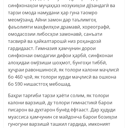
синфхонаҳои муҷаҳҳаз нозукиҳои дӯзандагӣ ва
тарзи омода намудани ҳар гуна таомро
меомӯзанд. Айни замон дар таълимгоҳ
фаъолияти маҳфилҳои драмавӣ, хореографӣ,
омодасозии либосҳои замонавӣ, санъати
тасвирӣ ва ҳайкалтарошӣ низ роҳандозӣ
гардидааст. Гимназия ҳамчунин дорои
синфхонаи омодагии дифои ҳарбӣ, синфхонаи
алоҳидаи омӯзиши шоҳмот, бунгоҳи тиббӣ,
ҳуҷраи равоншиносӣ, як толори калони маҷлисӣ
бо 460 ҷой, як толори хурди маҷлисӣ ва ошхона
бо 590 нишастгоҳ мебошад.
Баҳри тарғиби тарзи ҳаёти солим, як толори
калони варзишӣ, ду толори гимнастикӣ барои
писарон ва духтарон бунёд ёфтааст. Дар ҳудуди
муассиса ҳамчунин се майдонча барои бозиҳои
гуногуни варзишӣ ташкил гардида, имконият