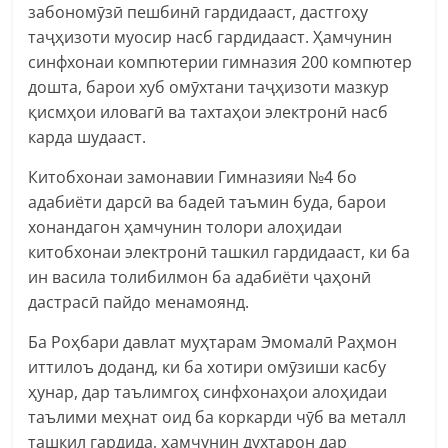
забономӯзӣ пешбинӣ гардидааст, дастгоҳу
таҷҳизоти муосир насб гардидааст. Ҳамчунин
синфхонаи компютерии гимназия 200 компютер
дошта, барои хуб омӯхтани таҷҳизоти мазкур
қисмҳои иловагӣ ва тахтаҳои электронӣ насб
карда шудааст.
Китобхонаи замонавии Гимназияи №4 бо
адабиёти дарсӣ ва бадеӣ таъмин буда, барои
хонандагон ҳамчунин толори алоҳидаи
китобхонаи электронӣ ташкил гардидааст, ки ба
ин васила толибилмон ба адабиёти ҷаҳонӣ
дастрасӣ пайдо менамоянд.
Ба Роҳбари давлат муҳтарам Эмомалӣ Раҳмон
иттилоъ доданд, ки ба хотири омӯзиши касбу
ҳунар, дар таълимгоҳ синфхонаҳои алоҳидаи
таълими меҳнат оид ба коркарди чӯб ва металл
ташкил гардида, ҳамчунин духтарон дар