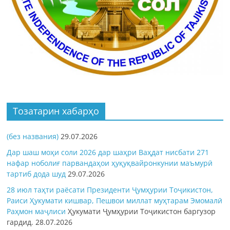
Тозатарин хабарҳо
(без названия)
29.07.2026
Дар шаш моҳи соли 2026 дар шаҳри Ваҳдат нисбати 271
нафар ноболиғ парвандаҳои ҳуқуқвайронкунии маъмурӣ
тартиб дода шуд
29.07.2026
28 июл таҳти раёсати Президенти Ҷумҳурии Тоҷикистон,
Раиси Ҳукумати кишвар, Пешвои миллат муҳтарам Эмомалӣ
Раҳмон
маҷлиси
Ҳукумати Ҷумҳурии Тоҷикистон баргузор
гардид.
28.07.2026