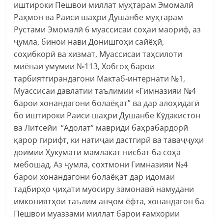
иштироки Пешвои миллат муҳтарам Эмомалӣ
Раҳмон ва Раиси шаҳри Душанбе муҳтарам
Рустами Эмомалӣ 6 муассисаи соҳаи маориф, аз
ҷумла, бинои нави Донишгоҳи сайёҳӣ,
соҳибкорӣ ва хизмат, Муассисаи таҳсилоти
миёнаи умумии №113, Хобгоҳ барои
тарбиятгирандагони Мактаб-интернати №1,
Муассисаи давлатии таълимии «Гимназияи №4
барои хонандагони болаёқат” ва дар алоҳидагӣ
бо иштироки Раиси шаҳри Душанбе Кӯдакистон
ва Литсейи “Адолат” мавриди баҳрабардорӣ
қарор гирифт, ки натиҷаи дастгирӣ ва таваҷҷуҳи
доимии Ҳукумати мамлакат нисбат ба соҳа
мебошад. Аз ҷумла, сохтмони Гимназияи №4
барои хонандагони болаёқат дар идомаи
тадбирҳо ҷиҳати муосиру замонавӣ намудани
имкониятҳои таълим анҷом ёфта, хонандагон ба
Пешвои муаззами миллат барои ғамхории