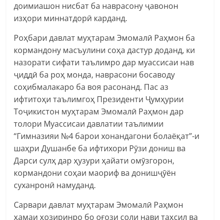
доимиашон нисбат ба наврасону ҷавонон
изҳори миннатдорӣ карданд.
Роҳбари давлат муҳтарам Эмомалӣ Раҳмон ба
кормандону масъулини соҳа дастур доданд, ки
назорати сифати таълимро дар муассисаи нав
ҷиддӣ ба роҳ монда, наврасони босаводу
соҳибмалакаро ба воя расонанд. Пас аз
ифтитоҳи таълимгоҳ Президенти Ҷумҳурии
Тоҷикистон муҳтарам Эмомалӣ Раҳмон дар
толори Муассисаи давлатии таълимии
“Гимназияи №4 барои хонандагони болаёқат”-и
шаҳри Душанбе ба ифтихори Рӯзи дониш ва
Дарси сулҳ дар ҳузури ҳайати омӯзгорон,
кормандони соҳаи маориф ва донишҷӯён
суханронӣ намуданд.
Сарвари давлат муҳтарам Эмомалӣ Раҳмон
ҳамаи ҳозиринро бо оғози соли нави таҳсил ва