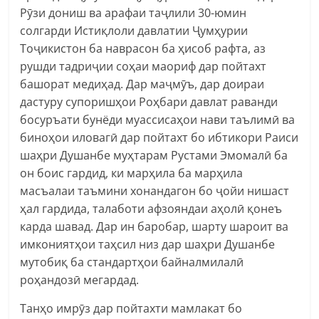
Рӯзи дониш ва арафаи таҷлили 30-юмин
солгарди Истиқлоли давлатии Ҷумҳурии
Тоҷикистон ба наврасон ба ҳисоб рафта, аз
рушди тадриҷии соҳаи маориф дар пойтахт
башорат медиҳад. Дар маҷмӯъ, дар доираи
дастуру супоришҳои Роҳбари давлат раванди
босуръати бунёди муассисаҳои нави таълимӣ ва
биноҳои иловагӣ дар пойтахт бо ибтикори Раиси
шаҳри Душанбе муҳтарам Рустами Эмомалӣ ба
он боис гардид, ки марҳила ба марҳила
масъалаи таъмини хонандагон бо ҷойи нишаст
ҳал гардида, талаботи афзояндаи аҳолӣ қонеъ
карда шавад. Дар ин баробар, шарту шароит ва
имкониятҳои таҳсил низ дар шаҳри Душанбе
мутобиқ ба стандартҳои байналмилалӣ
роҳандозӣ мегардад.
Танҳо имрӯз дар пойтахти мамлакат бо