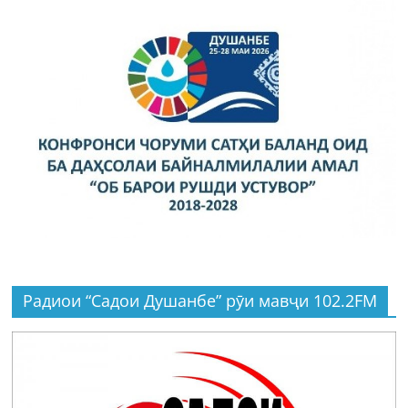
Радиои “Садои Душанбе” рӯи мавҷи 102.2FM