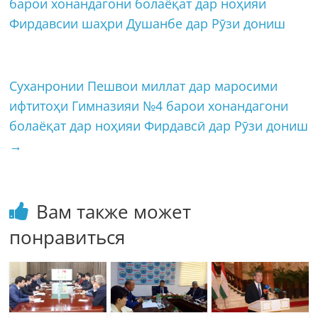
барои хонандагони болаёқат дар ноҳияи
Фирдавсии шаҳри Душанбе дар Рӯзи дониш
Cуханронии Пешвои миллат дар маросими
ифтитоҳи Гимназияи №4 барои хонандагони
болаёқат дар ноҳияи Фирдавсӣ дар Рӯзи дониш
→
Вам также может
понравиться