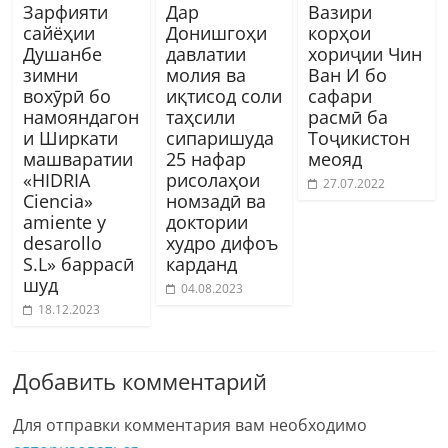
Зарфияти
Дар
Вазири
сайёҳии
Донишгоҳи
корҳои
Душанбе
давлатии
хориҷии Чин
зимни
молия ва
Ван И бо
вохӯрӣ бо
иқтисод соли
сафари
намояндагон
таҳсили
расмӣ ба
и Ширкати
сипаришуда
Тоҷикистон
машваратии
25 нафар
меояд
«HIDRIA
рисолаҳои
27.07.2022
Ciencia»
номзадӣ ва
amiente y
доктории
desarollo
худро дифоъ
S.L» баррасӣ
карданд
шуд
04.08.2023
18.12.2023
Добавить комментарий
Для отправки комментария вам необходимо