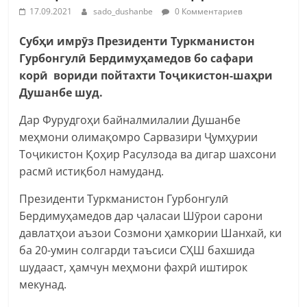
17.09.2021
sado_dushanbe
0 Комментариев
Субҳи имрӯз Президенти Туркманистон
Гурбонгулӣ Бердимуҳамедов бо сафари
корӣ вориди пойтахти Тоҷикистон-шаҳри
Душанбе шуд.
Дар Фурудгоҳи байналмилалии Душанбе
меҳмони олимақомро Сарвазири Ҷумҳурии
Тоҷикистон Қоҳир Расулзода ва дигар шахсони
расмӣ истиқбол намуданд.
Президенти Туркманистон Гурбонгулӣ
Бердимуҳамедов дар ҷаласаи Шӯрои сарони
давлатҳои аъзои Созмони ҳамкории Шанхай, ки
ба 20-умин солгарди таъсиси СҲШ бахшида
шудааст, ҳамчун меҳмони фахрӣ иштирок
мекунад.