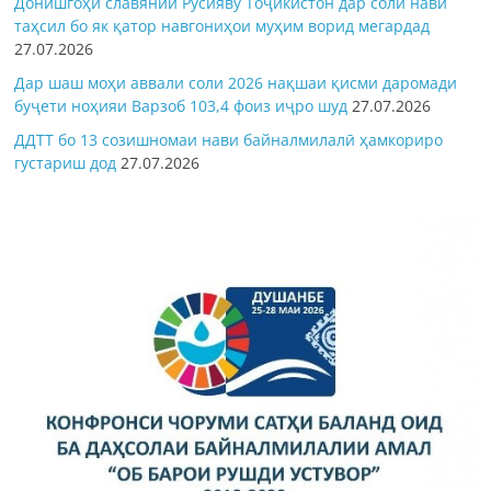
Донишгоҳи славянии Русияву Тоҷикистон дар соли нави
таҳсил бо як қатор навгониҳои муҳим ворид мегардад
27.07.2026
Дар шаш моҳи аввали соли 2026 нақшаи қисми даромади
буҷети ноҳияи Варзоб 103,4 фоиз иҷро шуд
27.07.2026
ДДТТ бо 13 созишномаи нави байналмилалӣ ҳамкориро
густариш дод
27.07.2026