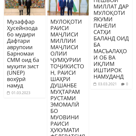
МИЛЛАТ ДАР
МУЛОҚОТИ
ЯКУМИ
Музаффар
МУЛОҚОТИ
ПАНЕЛИ
Ҳусейнзода
РАИСИ
САТҲИ
бо мудири
МАҶЛИСИ
БАЛАНД ОИД
Дафтари
МИЛЛИИ
БА
аврупоии
МАҶЛИСИ
МАСЪАЛАҲО
Барномаи
ОЛИИ
И ОБ ВА
СММ оид ба
ҶУМҲУРИИ
ИҚЛИМ
муҳити зист
ТОҶИКИСТО
ИШТИРОК
(UNEP)
Н, РАИСИ
НАМУДАНД
вохӯрӣ
ШАҲРИ
03.03.2021
0
намуд
ДУШАНБЕ
МУҲТАРАМ
01.03.2023
РУСТАМИ
ЭМОМАЛӢ
БО
МУОВИНИ
РАИСИ
ҲУКУМАТИ