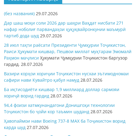
(без названия)
29.07.2026
Дар шаш моҳи соли 2026 дар шаҳри Ваҳдат нисбати 271
нафар ноболиғ парвандаҳои ҳуқуқвайронкунии маъмурӣ
тартиб дода шуд
29.07.2026
28 июл таҳти раёсати Президенти Ҷумҳурии Тоҷикистон,
Раиси Ҳукумати кишвар, Пешвои миллат муҳтарам Эмомалӣ
Раҳмон
маҷлиси
Ҳукумати Ҷумҳурии Тоҷикистон баргузор
гардид.
28.07.2026
Вазири корҳои хориҷии Тоҷикистон нусхаи эътимодномаи
сафири нави Кувайтро қабул намуд
28.07.2026
Ба иқтисодиёти кишвар 1,9 миллиард доллар сармояи
хориҷӣ ворид гардид
28.07.2026
94,4 фоизи хатмкунандагони Донишгоҳи технологии
Тоҷикистон бо ҷойи кор таъмин шуданд
28.07.2026
Ҳавопаймои нави Boeing 737-8 MAX ба Тоҷикистон ворид
карда шуд
27.07.2026