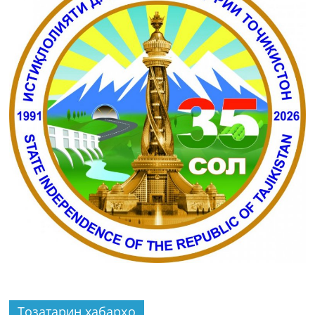
Тозатарин хабарҳо