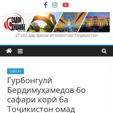
Skip
to
content
27 сол дар фазои иттилоотии Тоҷикистон
СИЁСАТ
Гурбонгулӣ
Бердимуҳамедов бо
сафари корӣ ба
Тоҷикистон омад