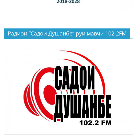
Радиои “Садои Душанбе” рӯи мавҷи 102.2FM