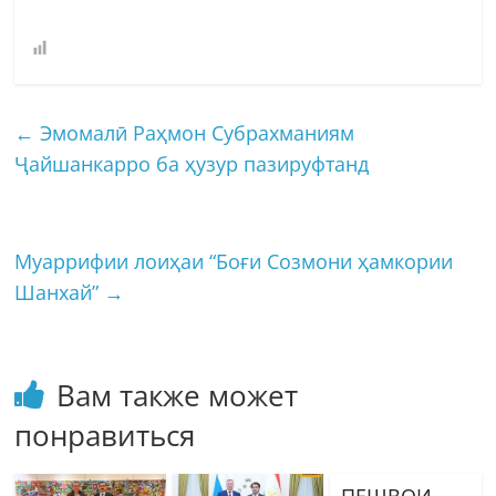
←
Эмомалӣ Раҳмон Субрахманиям
Ҷайшанкарро ба ҳузур пазируфтанд
Муаррифии лоиҳаи “Боғи Созмони ҳамкории
Шанхай”
→
Вам также может
понравиться
ПЕШВОИ