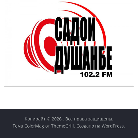
Копирайт © 2026
. Все права защищены.
Тема
ColorMag
от ThemeGrill. Создано на
WordPress
.