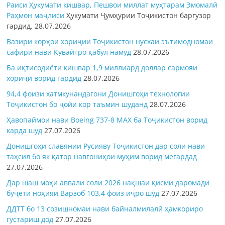
Раиси Ҳукумати кишвар, Пешвои миллат муҳтарам Эмомалӣ
Раҳмон
маҷлиси
Ҳукумати Ҷумҳурии Тоҷикистон баргузор
гардид.
28.07.2026
Вазири корҳои хориҷии Тоҷикистон нусхаи эътимодномаи
сафири нави Кувайтро қабул намуд
28.07.2026
Ба иқтисодиёти кишвар 1,9 миллиард доллар сармояи
хориҷӣ ворид гардид
28.07.2026
94,4 фоизи хатмкунандагони Донишгоҳи технологии
Тоҷикистон бо ҷойи кор таъмин шуданд
28.07.2026
Ҳавопаймои нави Boeing 737-8 MAX ба Тоҷикистон ворид
карда шуд
27.07.2026
Донишгоҳи славянии Русияву Тоҷикистон дар соли нави
таҳсил бо як қатор навгониҳои муҳим ворид мегардад
27.07.2026
Дар шаш моҳи аввали соли 2026 нақшаи қисми даромади
буҷети ноҳияи Варзоб 103,4 фоиз иҷро шуд
27.07.2026
ДДТТ бо 13 созишномаи нави байналмилалӣ ҳамкориро
густариш дод
27.07.2026