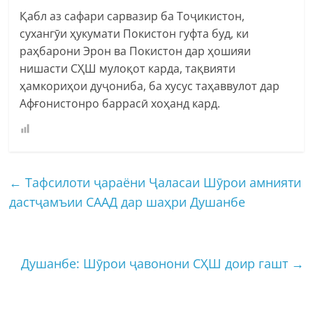
Қабл аз сафари сарвазир ба Тоҷикистон,
сухангӯи ҳукумати Покистон гуфта буд, ки
раҳбарони Эрон ва Покистон дар ҳошияи
нишасти СҲШ мулоқот карда, тақвияти
ҳамкориҳои дуҷониба, ба хусус таҳаввулот дар
Афғонистонро баррасӣ хоҳанд кард.
←
Тафсилоти ҷараёни Ҷаласаи Шӯрои амнияти
дастҷамъии СААД дар шаҳри Душанбе
Душанбе: Шӯрои ҷавонони СҲШ доир гашт
→