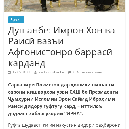
Ҷаҳон
Душанбе: Имрон Хон ва
Раисӣ вазъи
Афғонистонро баррасӣ
карданд
17.09.2021
sado_dushanbe
0 Комментариев
Сар
вазири Покистон дар ҳошияи нишасти
сарони кишварҳои узви СҲШ бо
Президенти
Ҷумҳурии Исломии
Эрон
Сайид Иброҳими
Раисӣ
дидору
гуфтуг
ӯ
кар
д
, –
иттилоъ
додааст хабаргузории “ИРНА”.
Гуфта шудааст, ки ин нахустин дидори раҳбарони