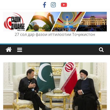
Skip
to
content
27 сол дар фазои иттилоотии Тоҷикистон