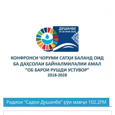
Радиои “Садои Душанбе” рӯи мавҷи 102.2FM