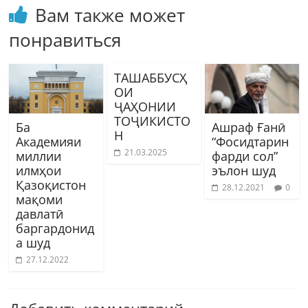
Вам также может
понравиться
ТАШАББУСҲ
ОИ
ҶАҲОНИИ
ТОҶИКИСТО
Ба
Ашраф Ғанӣ
Н
Академияи
“Фосидтарин
21.03.2025
миллии
фарди сол”
илмҳои
эълон шуд
Қазоқистон
28.12.2021
0
мақоми
давлатӣ
баргардонид
а шуд
27.12.2022