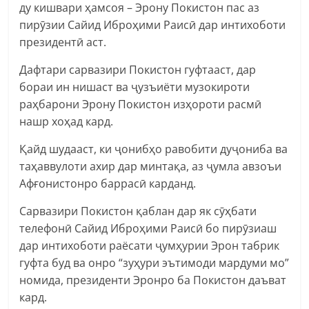
ду кишвари ҳамсоя – Эрону Покистон пас аз
пирӯзии Сайид Иброҳими Раисӣ дар интихоботи
президентӣ аст.
Дафтари сарвазири Покистон гуфтааст, дар
бораи ин нишаст ва ҷузъиёти музокироти
раҳбарони Эрону Покистон изҳороти расмӣ
нашр хоҳад кард.
Қайд шудааст, ки ҷонибҳо равобити дуҷониба ва
таҳаввулоти ахир дар минтақа, аз ҷумла авзоъи
Афғонистонро баррасӣ карданд.
Сарвазири Покистон қаблан дар як сӯҳбати
телефонӣ Сайид Иброҳими Раисӣ бо пирӯзиаш
дар интихоботи раёсати ҷумҳурии Эрон табрик
гуфта буд ва онро “зуҳури эътимоди мардуми мо”
номида, президенти Эронро ба Покистон даъват
кард.