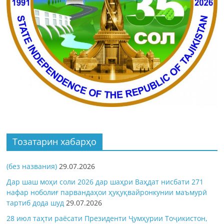
Тозатарин хабарҳо
(без названия)
29.07.2026
Дар шаш моҳи соли 2026 дар шаҳри Ваҳдат нисбати 271
нафар ноболиғ парвандаҳои ҳуқуқвайронкунии маъмурӣ
тартиб дода шуд
29.07.2026
28 июл таҳти раёсати Президенти Ҷумҳурии Тоҷикистон,