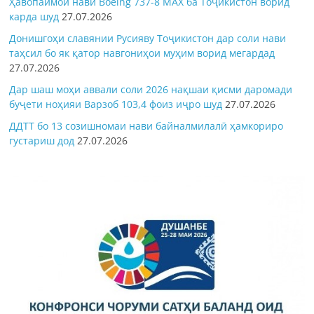
Ҳавопаймои нави Boeing 737-8 MAX ба Тоҷикистон ворид
карда шуд
27.07.2026
Донишгоҳи славянии Русияву Тоҷикистон дар соли нави
таҳсил бо як қатор навгониҳои муҳим ворид мегардад
27.07.2026
Дар шаш моҳи аввали соли 2026 нақшаи қисми даромади
буҷети ноҳияи Варзоб 103,4 фоиз иҷро шуд
27.07.2026
ДДТТ бо 13 созишномаи нави байналмилалӣ ҳамкориро
густариш дод
27.07.2026