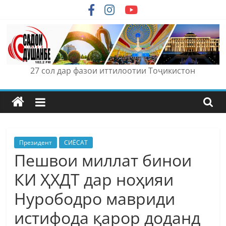
Skip
to
content
27 сол дар фазои иттилоотии Тоҷикистон
Президент
СИЁСАТ
Пешвои миллат бинои
КИ ҲХДТ дар ноҳияи
Нурободро мавриди
истифода қарор доданд