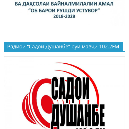
Радиои “Садои Душанбе” рӯи мавҷи 102.2FM