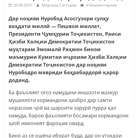
20.09.2021
Мирсаид Сатторов
0 Комментариев
Дар ноҳияи Нуробод Асосгузори сулҳу
ваҳдати миллӣ — Пешвои миллат,
Президенти Ҷумҳурии Тоҷикистон, Раиси
Ҳизби Халқии Демократии Тоҷикистон
муҳтарам Эмомалӣ Раҳмон бинои
маъмурии Кумитаи иҷроияи Ҳизби Халқии
Демократии Тоҷикистон дар ноҳияи
Нурободро мавриди баҳрабардорӣ қарор
доданд.
Ба фаъолият оғоз намудани иншооти мазкур
мушкилоти кормандони ҳизбро дар самти
норасоии ҷой ва шароити зарурӣ пурра ҳал
намуда, барои фаъолияти босамари кормандони
ҳизб имконият фароҳам овард.
Бино аз се ошёна иборат буда, дар он утоқҳои