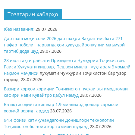
Тозатарин хабарҳо
(без названия)
29.07.2026
Дар шаш моҳи соли 2026 дар шаҳри Ваҳдат нисбати 271
нафар ноболиғ парвандаҳои ҳуқуқвайронкунии маъмурӣ
тартиб дода шуд
29.07.2026
28 июл таҳти раёсати Президенти Ҷумҳурии Тоҷикистон,
Раиси Ҳукумати кишвар, Пешвои миллат муҳтарам Эмомалӣ
Раҳмон
маҷлиси
Ҳукумати Ҷумҳурии Тоҷикистон баргузор
гардид.
28.07.2026
Вазири корҳои хориҷии Тоҷикистон нусхаи эътимодномаи
сафири нави Кувайтро қабул намуд
28.07.2026
Ба иқтисодиёти кишвар 1,9 миллиард доллар сармояи
хориҷӣ ворид гардид
28.07.2026
94,4 фоизи хатмкунандагони Донишгоҳи технологии
Тоҷикистон бо ҷойи кор таъмин шуданд
28.07.2026