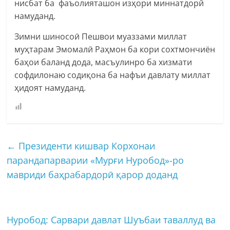
нисбат ба фаъолияташон изҳори миннатдорӣ
намуданд.
Зимни шиносоӣ Пешвои муаззами миллат
муҳтарам Эмомалӣ Раҳмон ба кори сохтмончиён
баҳои баланд дода, масъулинро ба хизмати
софдилонаю содиқона ба нафъи давлату миллат
ҳидоят намуданд.
←
Президенти кишвар Корхонаи
парандапарварии «Мурғи Нуробод»-ро
мавриди баҳрабардорӣ қарор доданд
Нуробод: Сарвари давлат Шуъбаи таваллуд ва