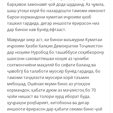
барҳавои замонавӣ ҷой дода шудаанд. Аз ҷумла,
шаш утоқи корӣ бо назардошти тамоми имконот
барои кормандони кумитаи иҷроияи ҳизб
ташкил гардида, дигар иншооти ёрирасон низ
дар бинои нав бунёд ёфтааст.
Мавриди зикр аст, ки бинои маъмурии Кумитаи
иҷроияи Ҳизби Халқии Демократии Тоҷикистон
дар ноҳияи Нуробод бо ташаббуси соҳибкорону
шахсони саховатпешаи ноҳия аз ҷониби
сохтмончиёни маҳаллӣ бо сифати баланд ва
ҷавобгӯ ба талаботи муосир бунёд гардида, бо
тамоми таҷҳизоти муосири корӣ таъмин
мебошад. Ошёнаи якуми бино аз утоқҳои
кормандон, қабати дуюм аз маҷлисгоҳ бо 70
ҷойи нишаст ва толори хурд иборат буда,
ҳуҷраҳои роҳбарият, китобхона ва дигар
иншооти ёрирасон дар қабати сеюми бино ҷой