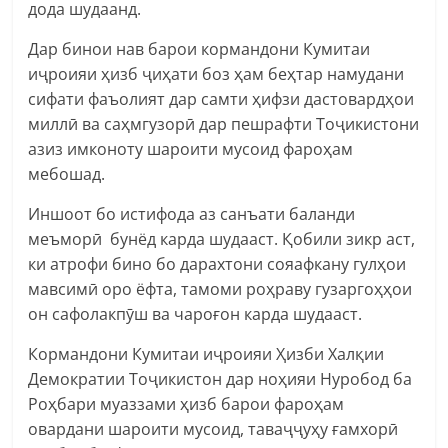
дода шудаанд.
Дар бинои нав барои кормандони Кумитаи
иҷроияи ҳизб ҷиҳати боз ҳам беҳтар намудани
сифати фаъолият дар самти ҳифзи дастовардҳои
миллӣ ва саҳмгузорӣ дар пешрафти Тоҷикистони
азиз имконоту шароити мусоид фароҳам
мебошад.
Иншоот бо истифода аз санъати баланди
меъморӣ бунёд карда шудааст. Қобили зикр аст,
ки атрофи бино бо дарахтони сояафкану гулҳои
мавсимӣ оро ёфта, тамоми роҳраву гузаргоҳҳои
он сафолакпӯш ва чароғон карда шудааст.
Кормандони Кумитаи иҷроияи Ҳизби Халқии
Демократии Тоҷикистон дар ноҳияи Нуробод ба
Роҳбари муаззами ҳизб барои фароҳам
овардани шароити мусоид, таваҷҷуҳу ғамхорӣ