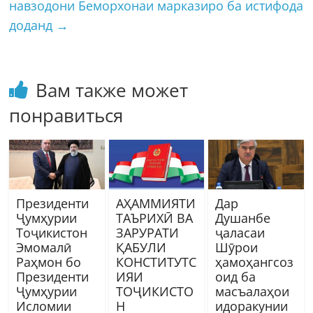
навзодони Беморхонаи марказиро ба истифода
доданд
→
Вам также может
понравиться
Президенти
АҲАММИЯТИ
Дар
Ҷумҳурии
ТАЪРИХӢ ВА
Душанбе
Тоҷикистон
ЗАРУРАТИ
ҷаласаи
Эмомалӣ
ҚАБУЛИ
Шӯрои
Раҳмон бо
КОНСТИТУТС
ҳамоҳангсоз
Президенти
ИЯИ
оид ба
Ҷумҳурии
ТОҶИКИСТО
масъалаҳои
Исломии
Н
идоракунии