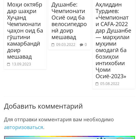
Моҳи октябр
Душанбе:
Аҳлиддин
дар шаҳри
Чемпионати
Турдиев:
Хуҷанд
Осиё оид ба
«Чемпионат
Чемпионати
велосипедро
и CAFA-2022
ҷаҳон оид ба
нӣ доир
дар Душанбе
гӯштини
мешавад
— марҳилаи
камарбандӣ
муҳими
09.03.2022
0
доир
омодагӣ ба
мешавад
бозиҳои
интихобии
13.09.2023
Ҷоми
Осиё-2023»
05.08.2022
Добавить комментарий
Для отправки комментария вам необходимо
авторизоваться
.