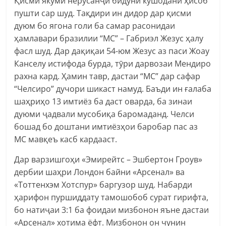
Қисми якуми нерӯсанҷӣ бидуни кушодани ҳисоб
пушти сар шуд. Тақдири ин дидор дар қисми
дуюм бо ягона голи ба самар расонидаи
ҳамлавари бразилии “МС” – Габриэл Жезус ҳалу
фасл шуд. Дар дақиқаи 54-юм Жезус аз паси Жоау
Канселу истифода бурда, тӯри дарвозаи Мендиро
рахна кард. Ҳамин тавр, дастаи “МС” дар сафар
“Челсиро” дучори шикаст намуд. Баъди ин ғалаба
шаҳриҳо 13 имтиёз ба даст оварда, ба зинаи
дуюми ҷадвали мусобиқа баромаданд. Челси
бошад бо доштани имтиёзҳои баробар пас аз
МС мавқеъ касб кардааст.
Дар варзишгоҳи «Эмирейтс – Эшбертон Гроув»
дербии шаҳри Лондон байни «Арсенал» ва
«Тоттенхэм Хотспур» баргузор шуд. Набарди
ҳарифон пуршиддату тамошобоб сурат гирифта,
бо натиҷаи 3:1 ба фоидаи мизбонон яъне дастаи
«Арсенал» хотима ёфт. Мизбонон он чунин