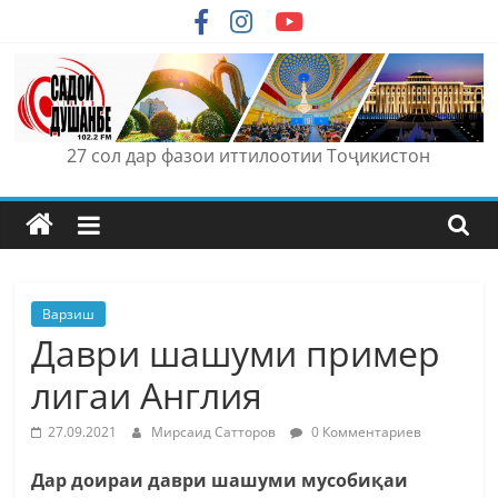
Skip
to
content
27 сол дар фазои иттилоотии Тоҷикистон
Варзиш
Даври шашуми пример
лигаи Англия
27.09.2021
Мирсаид Сатторов
0 Комментариев
Дар доираи даври шашуми мусобиқаи