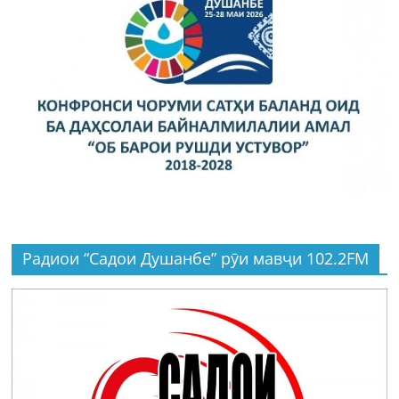
Радиои “Садои Душанбе” рӯи мавҷи 102.2FM