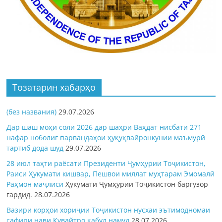
Тозатарин хабарҳо
(без названия)
29.07.2026
Дар шаш моҳи соли 2026 дар шаҳри Ваҳдат нисбати 271
нафар ноболиғ парвандаҳои ҳуқуқвайронкунии маъмурӣ
тартиб дода шуд
29.07.2026
28 июл таҳти раёсати Президенти Ҷумҳурии Тоҷикистон,
Раиси Ҳукумати кишвар, Пешвои миллат муҳтарам Эмомалӣ
Раҳмон
маҷлиси
Ҳукумати Ҷумҳурии Тоҷикистон баргузор
гардид.
28.07.2026
Вазири корҳои хориҷии Тоҷикистон нусхаи эътимодномаи
сафири нави Кувайтро қабул намуд
28.07.2026