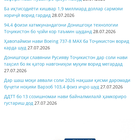
Ба иқтисодиёти кишвар 1,9 миллиард доллар сармояи
хориҷӣ ворид гардид
28.07.2026
94,4 фоизи хатмкунандагони Донишгоҳи технологии
Тоҷикистон бо ҷойи кор таъмин шуданд
28.07.2026
Ҳавопаймои нави Boeing 737-8 MAX ба Тоҷикистон ворид
карда шуд
27.07.2026
Донишгоҳи славянии Русияву Тоҷикистон дар соли нави
таҳсил бо як қатор навгониҳои муҳим ворид мегардад
27.07.2026
Дар шаш моҳи аввали соли 2026 нақшаи қисми даромади
буҷети ноҳияи Варзоб 103,4 фоиз иҷро шуд
27.07.2026
ДДТТ бо 13 созишномаи нави байналмилалӣ ҳамкориро
густариш дод
27.07.2026