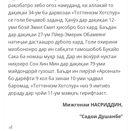
рақобатро зебо оғоз намуданд, ки аллакай то
дақиқаи 34-ум ба дарвозаи «Тоттенхэм Хотспур»
се голи беҷавоб заданд. Ҳанӯз дар дақиқаи 12-
уми бозӣ Эмил Смит ҳисобро боз кард. Баъдан
дар дақиқаи 27-ум Пйер-Эмерик Обамеянг
натиҷаи дастаашро дуболо кард. Голи охирини
мизбононро дар ин сабқати тамошобоб Букайо
Сака ба номаш муҳр зад. Дар ин вохӯрӣ нуқтаи
ниҳоиро Сон Хин Мин дар дақиқаи 79-уми
майдондорӣ гузошт. Баъди ин пирӯзӣ «Арсенал»
бо дарёфти 9 хол ба зинаи 10-уми ҷадвал
баромад. «Тоттенхэм Хотспур» низ 9 имтиёз
дораду дар ҷойи 11-ум мавқеъ гирифтааст.
Мижгонаи НАСРИДДИН,
“Садои Душанбе”