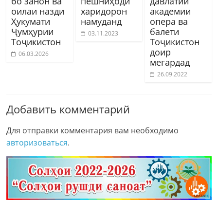
бо занон ва
пешниҳоди
давлатии
оилаи назди
харидорон
академии
Ҳукумати
намуданд
опера ва
Ҷумҳурии
балети
03.11.2023
Тоҷикистон
Тоҷикистон
доир
06.03.2026
мегардад
26.09.2022
Добавить комментарий
Для отправки комментария вам необходимо
авторизоваться
.