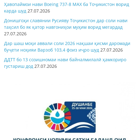
Ҳавопаймои нави Boeing 737-8 MAX ба Тоҷикистон ворид
карда шуд
27.07.2026
Донишгоҳи славянии Русияву Тоҷикистон дар соли нави
таҳсил бо як қатор навгониҳои муҳим ворид мегардад
27.07.2026
Дар шаш моҳи аввали соли 2026 нақшаи қисми даромади
буҷети ноҳияи Варзоб 103,4 фоиз иҷро шуд
27.07.2026
ДДТТ бо 13 созишномаи нави байналмилалӣ ҳамкориро
густариш дод
27.07.2026