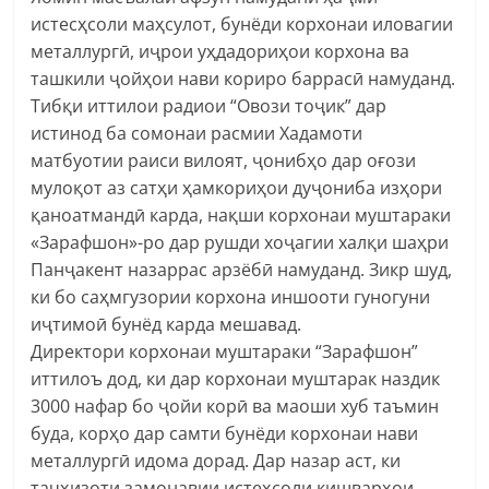
истесҳсоли маҳсулот, бунёди корхонаи иловагии
металлургӣ, иҷрои уҳдадориҳои корхона ва
ташкили ҷойҳои нави кориро баррасӣ намуданд.
Тибқи иттилои радиои “Овози тоҷик” дар
истинод ба сомонаи расмии Хадамоти
матбуотии раиси вилоят, ҷонибҳо дар оғози
мулоқот аз сатҳи ҳамкориҳои дуҷониба изҳори
қаноатмандӣ карда, нақши корхонаи муштараки
«Зарафшон»-ро дар рушди хоҷагии халқи шаҳри
Панҷакент назаррас арзёбӣ намуданд. Зикр шуд,
ки бо саҳмгузории корхона иншооти гуногуни
иҷтимоӣ бунёд карда мешавад.
Директори корхонаи муштараки “Зарафшон”
иттилоъ дод, ки дар корхонаи муштарак наздик
3000 нафар бо ҷойи корӣ ва маоши хуб таъмин
буда, корҳо дар самти бунёди корхонаи нави
металлургӣ идома дорад. Дар назар аст, ки
таҷҳизоти замонавии истеҳсоли кишварҳои