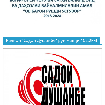
Радиои “Садои Душанбе” рӯи мавҷи 102.2FM