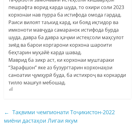
пешрафта ворид карда шуда, то охири соли 2023
корхонаи нав пурра ба истифода омода гардад.
Раиси вилоят таъкид кард, ки бояд иқтидор ва
имконоти мавҷуда самаранок истифода бурда
шуда, давра ба давра ҳаҷми истеҳсоли маҳсулот
зиёд ва барои коргарони корхона шароити
беҳтарин муҳайё карда шавад.
Маврид ба зикр аст, ки корхонаи муштараки
“Зарафшон” яке аз бузургтарин корхонаҳои
саноатии ҷумҳурӣ буда, ба истихроҷ ва коркарди
тилло машғул мебошад.
←
Тақвими чемпионати Тоҷикистон-2022
миёни дастаҳои Лигаи якум