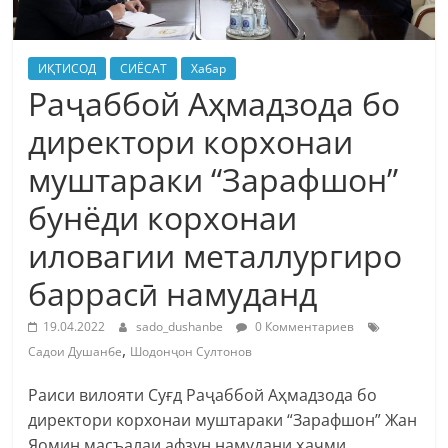
ИҚТИСОД
СИЁСАТ
Хабар
Раҷаббой Аҳмадзода бо
директори корхонаи
муштараки “Зарафшон”
бунёди корхонаи
иловагии металлургиро
баррасӣ намуданд
19.04.2022
sado_dushanbe
0 Комментариев
,
Садои Душанбе
Шодонҷон Султонов
Раиси вилояти Суғд Раҷаббой Аҳмадзода бо
директори корхонаи муштараки “Зарафшон” Жан
Яомин масъалаи афзун намудани ҳаҷми