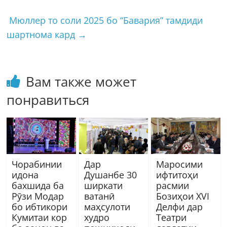
Мюллер то соли 2025 бо “Бавария” тамдиди
шартнома кард
→
Вам также может
понравиться
Чорабинии
Дар
Маросими
идона
Душанбе 30
ифтитоҳи
бахшида ба
ширкати
расмии
Рӯзи Модар
ватанӣ
Бозиҳои XVI
бо ибтикори
маҳсулоти
Делфи дар
Кумитаи кор
худро
Театри