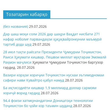
Тозатарин хабарҳо
(без названия)
29.07.2026
Дар шаш моҳи соли 2026 дар шаҳри Ваҳдат нисбати 271
нафар ноболиғ парвандаҳои ҳуқуқвайронкунии маъмурӣ
тартиб дода шуд
29.07.2026
28 июл таҳти раёсати Президенти Ҷумҳурии Тоҷикистон,
Раиси Ҳукумати кишвар, Пешвои миллат муҳтарам Эмомалӣ
Раҳмон
маҷлиси
Ҳукумати Ҷумҳурии Тоҷикистон баргузор
гардид.
28.07.2026
Вазири корҳои хориҷии Тоҷикистон нусхаи эътимодномаи
сафири нави Кувайтро қабул намуд
28.07.2026
Ба иқтисодиёти кишвар 1,9 миллиард доллар сармояи
хориҷӣ ворид гардид
28.07.2026
94,4 фоизи хатмкунандагони Донишгоҳи технологии
Тоҷикистон бо ҷойи кор таъмин шуданд
28.07.2026