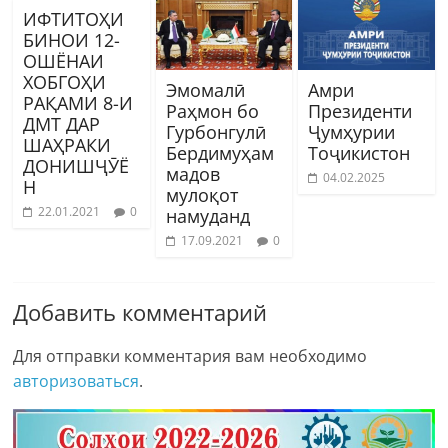
ИФТИТОҲИ
БИНОИ 12-
ОШЁНАИ
ХОБГОҲИ
Эмомалӣ
Амри
РАҚАМИ 8-И
Раҳмон бо
Президенти
ДМТ ДАР
Гурбонгулӣ
Ҷумҳурии
ШАҲРАКИ
Бердимуҳам
Тоҷикистон
ДОНИШҶӮЁ
мадов
04.02.2025
Н
мулоқот
22.01.2021
0
намуданд
17.09.2021
0
Добавить комментарий
Для отправки комментария вам необходимо
авторизоваться
.