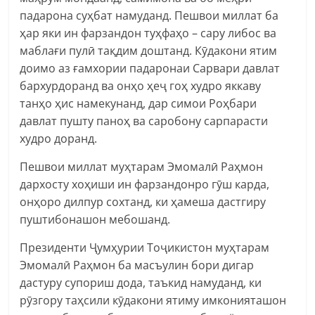
падарона суҳбат намуданд. Пешвои миллат ба
ҳар яки ин фарзандон туҳфаҳо – сару либос ва
маблағи пулӣ тақдим доштанд. Кӯдакони ятим
доимо аз ғамхории падаронаи Сарвари давлат
бархурдоранд ва онҳо ҳеҷ гоҳ худро яккаву
танҳо ҳис намекунанд, дар симои Роҳбари
давлат пушту паноҳ ва саробону сарпарасти
худро доранд.
Пешвои миллат муҳтарам Эмомалӣ Раҳмон
дархосту хоҳиши ин фарзандонро гӯш карда,
онҳоро дилпур сохтанд, ки ҳамеша дастгиру
пуштибонашон мебошанд.
Президенти Ҷумҳурии Тоҷикистон муҳтарам
Эмомалӣ Раҳмон ба масъулин бори дигар
дастуру супориш дода, таъкид намуданд, ки
рӯзгору таҳсили кӯдакони ятиму имконияташон