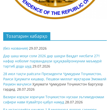
Тозатарин хабарҳо
(без названия)
29.07.2026
Дар шаш моҳи соли 2026 дар шаҳри Ваҳдат нисбати 271
нафар ноболиғ парвандаҳои ҳуқуқвайронкунии маъмурӣ
тартиб дода шуд
29.07.2026
28 июл таҳти раёсати Президенти Ҷумҳурии Тоҷикистон,
Раиси Ҳукумати кишвар, Пешвои миллат муҳтарам Эмомалӣ
Раҳмон
маҷлиси
Ҳукумати Ҷумҳурии Тоҷикистон баргузор
гардид.
28.07.2026
Вазири корҳои хориҷии Тоҷикистон нусхаи эътимодномаи
сафири нави Кувайтро қабул намуд
28.07.2026
Ба иқтисодиёти кишвар 1,9 миллиард доллар сармояи