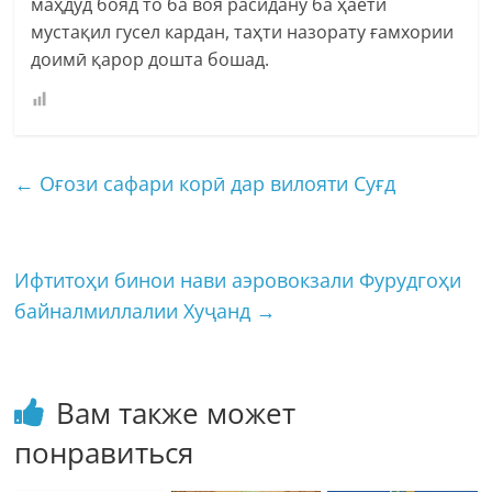
маҳдуд бояд то ба воя расидану ба ҳаёти
мустақил гусел кардан, таҳти назорату ғамхории
доимӣ қарор дошта бошад.
←
Оғози сафари корӣ дар вилояти Суғд
Ифтитоҳи бинои нави аэровокзали Фурудгоҳи
байналмиллалии Хуҷанд
→
Вам также может
понравиться