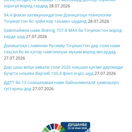
хориҷӣ ворид гардид
28.07.2026
94,4 фоизи хатмкунандагони Донишгоҳи технологии
Тоҷикистон бо ҷойи кор таъмин шуданд
28.07.2026
Ҳавопаймои нави Boeing 737-8 MAX ба Тоҷикистон ворид
карда шуд
27.07.2026
Донишгоҳи славянии Русияву Тоҷикистон дар соли нави
таҳсил бо як қатор навгониҳои муҳим ворид мегардад
27.07.2026
Дар шаш моҳи аввали соли 2026 нақшаи қисми даромади
буҷети ноҳияи Варзоб 103,4 фоиз иҷро шуд
27.07.2026
ДДТТ бо 13 созишномаи нави байналмилалӣ ҳамкориро
густариш дод
27.07.2026