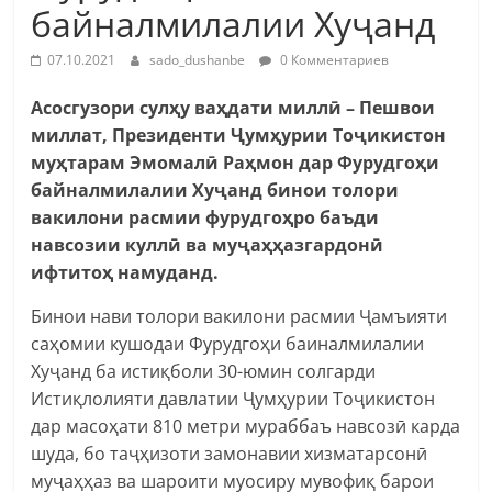
байналмилалии Хуҷанд
07.10.2021
sado_dushanbe
0 Комментариев
Асосгузори сулҳу ваҳдати миллӣ – Пешвои
миллат, Президенти Ҷумҳурии Тоҷикистон
муҳтарам Эмомалӣ Раҳмон дар Фурудгоҳи
байналмилалии Хуҷанд бинои толори
вакилони расмии фурудгоҳро баъди
навсозии куллӣ ва муҷаҳҳазгардонӣ
ифтитоҳ намуданд.
Бинои нави толори вакилони расмии Ҷамъияти
саҳомии кушодаи Фурудгоҳи баиналмилалии
Хуҷанд ба истиқболи 30-юмин солгарди
Истиқлолияти давлатии Ҷумҳурии Тоҷикистон
дар масоҳати 810 метри мураббаъ навсозӣ карда
шуда, бо таҷҳизоти замонавии хизматарсонӣ
муҷаҳҳаз ва шароити муосиру мувофиқ барои