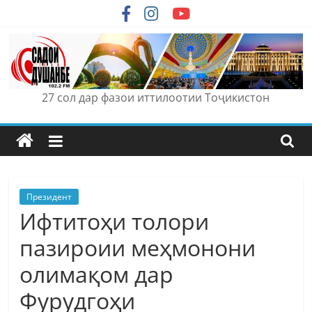
Skip
to
content
27 сол дар фазои иттилоотии Тоҷикистон
Президент
Ифтитоҳи толори
пазироии меҳмонони
олимақом дар
Фурудгоҳи