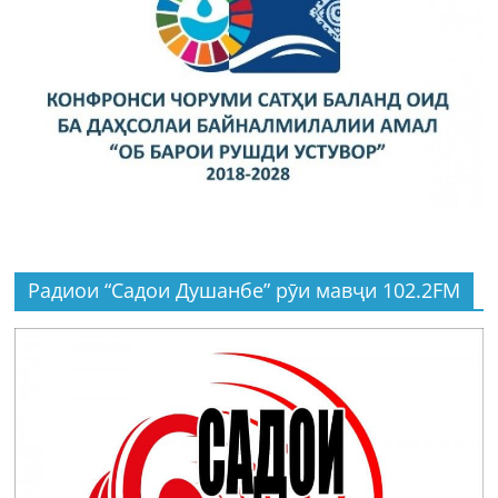
Радиои “Садои Душанбе” рӯи мавҷи 102.2FM