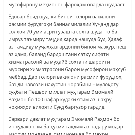
мусофирону меҳмонон фароҳам оварда шудааст.
Ёдовар бояд шуд, ки бинои толори вакилони
расмии фурудгоҳи баиналмилалии Хуҷанд дар
солҳои 70-уми асри гузашта сохта шуда, то ба
имрӯз таъмиру таҷдид карда нашуда буд. Ҳадаф
аз тачдиду муҷаҳҳазгардонии бинои мазкур, пеш
аз ҳама, баланд бардоштани сатҳу сифати
хизматрасонӣ ва муҳайё сохтани шароити
муосири хизматрасонӣ барои мусофирон маҳсуб
меёбад. Дар толори вакилони расмии фурудгоҳ
баъди навсози нахустин чорабинӣ – мулоқоту
суҳбати Пешвои миллат муҳтарам Эмомалӣ
Раҳмон бо 100 нафар кӯдаки ятим аз шаҳру
ноҳияҳои вилояти Суғд баргузор гардид.
Сарвари давлат муҳтарам Эмомалӣ Раҳмон бо
ин кӯдакон, ки ба ҳукми тақдим аз падару модар
маҳрум мондаанд, самимона ва бо меҳри