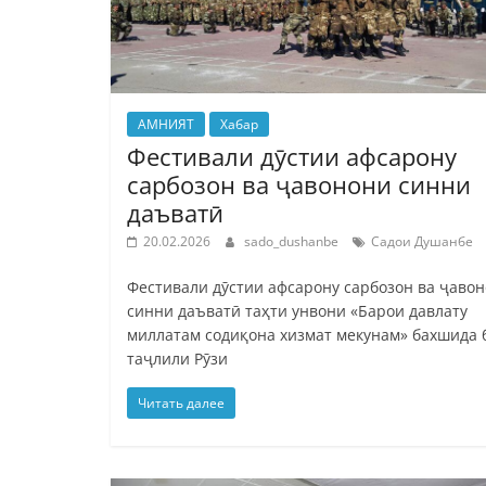
АМНИЯТ
Хабар
Фестивали дӯстии афсарону
сарбозон ва ҷавонони синни
даъватӣ
20.02.2026
sado_dushanbe
Садои Душанбе
Фестивали дӯстии афсарону сарбозон ва ҷаво
синни даъватӣ таҳти унвони «Барои давлату
миллатам содиқона хизмат мекунам» бахшида 
таҷлили Рӯзи
Читать далее