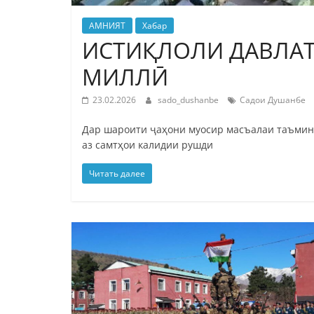
АМНИЯТ
Хабар
ИСТИҚЛОЛИ ДАВЛАТ
МИЛЛӢ
23.02.2026
sado_dushanbe
Садои Душанбе
Дар шароити ҷаҳони муосир масъалаи таъмини 
аз самтҳои калидии рушди
Читать далее