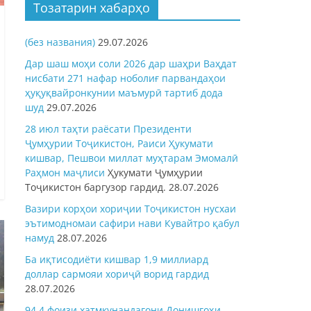
Тозатарин хабарҳо
(без названия)
29.07.2026
Дар шаш моҳи соли 2026 дар шаҳри Ваҳдат
нисбати 271 нафар ноболиғ парвандаҳои
ҳуқуқвайронкунии маъмурӣ тартиб дода
шуд
29.07.2026
28 июл таҳти раёсати Президенти
Ҷумҳурии Тоҷикистон, Раиси Ҳукумати
кишвар, Пешвои миллат муҳтарам Эмомалӣ
Раҳмон
маҷлиси
Ҳукумати Ҷумҳурии
Тоҷикистон баргузор гардид.
28.07.2026
Вазири корҳои хориҷии Тоҷикистон нусхаи
эътимодномаи сафири нави Кувайтро қабул
намуд
28.07.2026
Ба иқтисодиёти кишвар 1,9 миллиард
доллар сармояи хориҷӣ ворид гардид
28.07.2026
94,4 фоизи хатмкунандагони Донишгоҳи