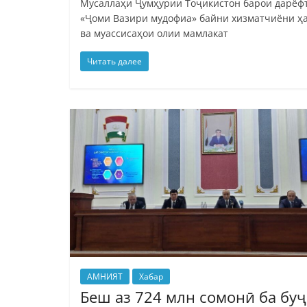
Мусаллаҳи Ҷумҳурии Тоҷикистон барои дарёф
«Ҷоми Вазири мудофиа» байни хизматчиёни ҳ
ва муассисаҳои олии мамлакат
Читать далее
АМНИЯТ
Хабар
Беш аз 724 млн сомонӣ ба буҷ