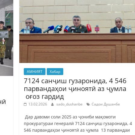
АМНИЯТ
Хабар
7124 санҷиш гузаронида, 4 546
парвандаҳои ҷиноятӣ аз ҷумла
оғоз гардид
нӣ
13.02.2026
sado_dushanbe
Садои Душанбе
Дар давоми соли 2025 аз ҷониби мақомоти
прокуратураи генералӣ 7124 санҷиш гузаронида, 4
546 парвандаҳои ҷиноятӣ аз ҷумла 13 парвандаи