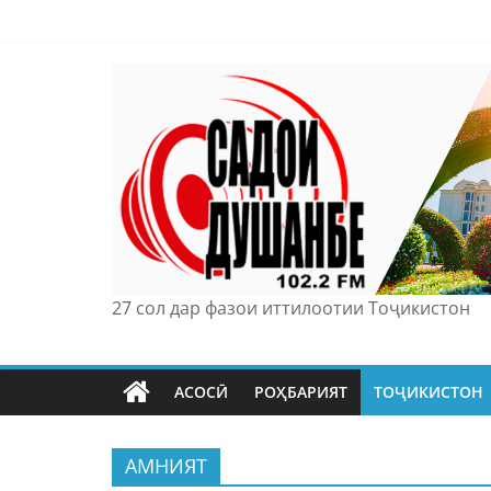
Skip
to
content
27 сол дар фазои иттилоотии Тоҷикистон
АСОСӢ
РОҲБАРИЯТ
ТОҶИКИСТОН
АМНИЯТ