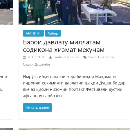
АМНИЯТ
Хабар
Барои давлату миллатам
содиқона хизмат мекунам
,
20.02.2026
sado_dushanbe
Sadoi Dushanbe
Садои Душанбе
Имрӯз тибқи нақшаи чорабиниҳои Мақомоти
нони
иҷроияи ҳокимияти давлатии шаҳри Душанбе дар
яке аз қисми низомии пойтахт Фестивали дӯстии
ба
афсарону сарбозон
Читать далее