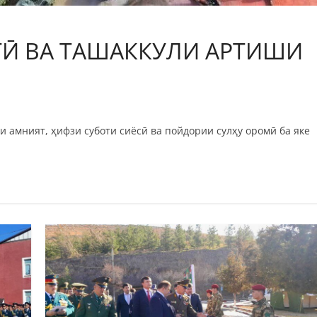
Ӣ ВА ТАШАККУЛИ АРТИШИ
амният, ҳифзи суботи сиёсӣ ва пойдории сулҳу оромӣ ба яке