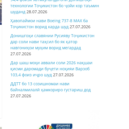
технологии Тоҷикистон бо ҷойи кор таъмин
шуданд
28.07.2026
Ҳавопаймои нави Boeing 737-8 MAX ба
Тоҷикистон ворид карда шуд
27.07.2026
Донишгоҳи славянии Русияву Тоҷикистон
дар соли нави таҳсил бо як қатор
навгониҳои муҳим ворид мегардад
27.07.2026
Дар шаш моҳи аввали соли 2026 нақшаи
қисми даромади буҷети ноҳияи Варзоб
103,4 фоиз иҷро шуд
27.07.2026
ДДТТ бо 13 созишномаи нави
байналмилалӣ ҳамкориро густариш дод
27.07.2026