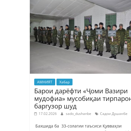
АМНИЯТ
Хабар
Барои дарёфти «Ҷоми Вазири
мудофиа» мусобиқаи тирпаро
баргузор шуд
17.02.2026
sado_dushanbe
Садои Душанбе
Бахшида ба 33-солагии таъсиси Қувваҳои