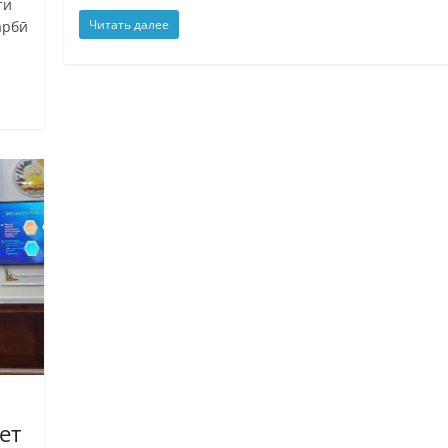
ти
Читать далее
арбӣ
ет