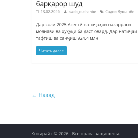
барқарор шуд
13.02.2026
sado_dushanbe
Садои Душанбе
Дар соли 2025 Агентӣ натиҷаҳои назарраси
молиявӣ ва ҳуқуқӣ ба даст овард. Дар натиҷаи
тафтиш ва санҷиш 924,4 млн
Читать далее
← Назад
Копирайт © 2026
. Все права защищены.