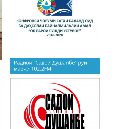
Радиои “Садои Душанбе” рӯи
мавҷи 102.2FM